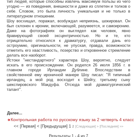
тип людей, которые способны извлечь максимум пользы из чего
угодно — из поведения, внешности и даже из сплетен и толков о
себе. Словом, это была личность уникальная и не только в
литературном отношении.
Шоу восхищал, поражал, возбуждал неприязнь, шокировал. Он
был склонен к иронии, включающей, разумеется, и самоиронию.
Даже на фотографиях он выглядел как человек, явно
бравирующий своей эксцентричностью. Но и те, кто
отрицательно относился к драматургу, отдавали дань его
остроумию, оригинальности, не упуская, правда, возможности
отметить его хвастливость, позерство и откровенное стремление
делать все наоборот.
Истоки "нестандартного" характера Шоу, вероятно, следует
искать в его происхождении. Он родился 26 июля 1856 г. в
главном городе Ирландии Дублине. Впоследствии в
свойственной ему ироничной манере Шоу писал: "Я типичный
ирландец, а мой род восходит к Шейгу, третьему сыну
шекспировского Макдуфа. Отсюда мой драматургический
талант".
Далее...
Контрольная работа по русскому языку за 2 четверть 4 класс
<< [Первая]
< [Предыдущая]
1
2
[Следующая] >
[Последняя] >>
Результаты 1 - 4 из 7