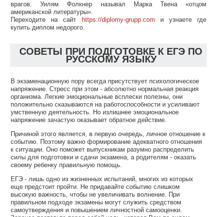
врагов. Уилям Фолкнер называл Марка Твена «отцом
американской литературы».
Переходите на сайт
https://diplomy-grupp.com
и узнаете где
купить диплом недорого.
СОВЕТЫ ПРИ ПОДГОТОВКЕ К ЕГЭ ПО
РУССКОМУ ЯЗЫКУ
В экзаменационную пору всегда присутствует психологическое
напряжение. Стресс при этом - абсолютно нормальная реакция
организма. Легкие эмоциональные всплески полезны, они
положительно сказываются на работоспособности и усиливают
умственную деятельность. Но излишнее эмоциональное
напряжение зачастую оказывает обратное действие.
Причиной этого является, в первую очередь, личное отношение к
событию. Поэтому важно формирование адекватного отношения
к ситуации. Оно поможет выпускникам разумно распределить
силы для подготовки и сдачи экзамена, а родителям - оказать
своему ребенку правильную помощь.
ЕГЭ - лишь одно из жизненных испытаний, многих из которых
еще предстоит пройти. Не придавайте событию слишком
высокую важность, чтобы не увеличивать волнение. При
правильном подходе экзамены могут служить средством
самоутверждения и повышением личностной самооценки.