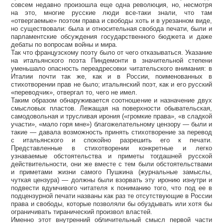
совсем недавно произошла еще одна революция, но, несмотря
на это, многие русские люди все-таки знали, что там
«отвергаемые» поэтом права и свободы хоть и в урезанном виде,
но существовали: была и относительная свобода печати, были и
парламентские обсуждения государственного бюджета и даже
дебаты по вопросам войны и мира.
Так что французскому поэту было от чего отказываться. Указание
на итальянского поэта Пиндемонти в значительной степени
уменьшало опасность переадресовки читательского внимания: в
Италии почти так же, как и в России, поименованных в
стихотворении прав не было; итальянский поэт, как и его русский
«переводчик», отвергал то, чего не имел.
Таким образом обнаруживается соотношение и назначение двух
смысловых пластов. Лежащая на поверхности обывательская,
самодовольная и трусливая ирония («громкие права», «в сладкой
участи», «мало горя мне») благожелательному цензору — были и
такие — давала возможность принять стихотворение за перевод
с итальянского и спокойно разрешить его к печати.
Представленные в стихотворении конкретные и легко
узнаваемые обстоятельства и приметы тогдашней русской
действительности, они же вместе с тем были обстоятельствами
и приметами жизни самого Пушкина (журнальные замыслы,
чуткая цензура) — должны были взорвать эту иронию изнутри и
подвести вдумчивого читателя к пониманию того, что под ее в
подцензурной печати названы как раз те отсутствующие в России
права и свободы, которые позволяли бы обуздывать или хотя бы
ограничивать тиранический произвол властей.
Именно этот внутренний обличительный смысл первой части