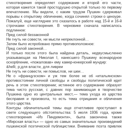
стихотворения определяет содержание и второй его части,
которая кажется такой простодушно открытой только по первому
впечатлению. Мы видели, с каким трудом Пушкин сдерживал
порывы к открытому обличению, когда сочинял строки о цензуре.
Пожалуй, еще нагляднее это сказалось в работе над 15-й и 16-й
строчками стихотворения. В черновике сначала написалось
подлинное:
Пред силой беззаконной
Не гнуть ни совести, ни мысли непреклонной…
Затем было испробовано прямо противоположное:
Пред силой законной…
И только после этого была найдена деталь, недвусмысленно
указывающая на Николая I, нанесшего Пушкину всенародное
оскорбление, «пожаловав» ему камер-юнкерский мундир:
&helli; p;для власти, для ливреи
Не гнуть ни совести, ни помыслов, ни шеи…
Не о «французском» и уж тем более не об «итальянском»
противостоянии личной свободы и свободы политической идет
речь в этом стихотворении; истинное его содержание образует
тема чисто русская, с давних пор занимающая в творчестве
Пушкина одно из центральных мест,— тема ухода из царства
бесправия и произвола, то есть тема отрицания и обличения
этого царства.
Контуры обличительной темы еще отчетливее проступают в
свете следующего обстоятельства: 5 июля 1936 года, кроме
стихотворения «Из Пиндемонти», была закончена также
«Мирская власть» — одно из самых значительных произведений
пушкинской поэтической публицистики. Внимание поэта привлек