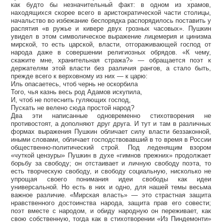
как будто бы незначительный факт: в одном из храмов,
находящихся скорее всего в аристократической части столицы,
начальство во избежание беспорядка распорядилось поставить у
распятия «в ружье и кивере двух грозных часовых». Пушкин
увидел в этом символическое выражение лицемерия и цинизма
мирской, то есть царской, власти, отгораживающей господ от
народа даже в совершении религиозных обрядов. «К чему,
скажите мне, хранительная стража?» — обращается поэт к
держателям этой власти без различия рангов, а стало быть,
прежде всего к верховному из них — к царю:
Иль опасаетесь, чтоб чернь не оскорбила
Того, чья казнь весь род Адамов искупила,
И, чтоб не потеснить гуляющих господ,
Пускать не велено сюда простой народ?
Два эти написанные одновременно стихотворения не
противостоят, а дополняют друг друга. И тут и там в различных
формах выражения Пушкин обличает силу власти беззаконной,
иными словами, обличает господствовавший в то время в России
общественно-политический строй. Под леденящим взором
«чуткой цензуры» Пушкин в духе «гимнов прежних» продолжает
борьбу за свободу; он отстаивает и личную свободу поэта, то
есть творческую свободу, и свободу социальную, нисколько не
упрощая своего понимания идеи свободы как идеи
универсальной. Но есть в них и одно, для нашей темы весьма
важное различие. «Мирская власть» — это страстная защита
нравственного достоинства народа, защита прав его совести;
поэт вместе с народом, и обиду народную он переживает, как
свою собственную, тогда как в стихотворении «Из Пиндемонти»