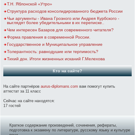
Т.Н. Яблонской «Утро»
Структура расходов консолидированного бюджета России
Чьи аргументы - Ивана Грозного или Андрея Курбского -
выглядят более убедительными в их переписке..
Чем интересен Базаров для современного читателя?
Форма правления в современной России.
Государственное и Муниципальное управление
Толерантность: равнодушие или терпимость?
Тихий дон. Итоги жизненных исканий Г.Мелехова
Кто на сайте?
На сайте партнёров
aurus-diplomans.com
вам помогут купить
аттестат за 11 класс
Сейчас на сайте находятся:
17 гостей
Краткое содержание произведений, сочинения, рефераты,
подготовка к экзамену по литературе, русскому языку и культуре
речи