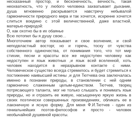
несказанный простор, и бесконечность, вечность, такая
неохватность, что у любого человека захватывает дыхание,
душа мгновенно раскрывается навстречу небывалой
гармоничности природного мира и так хочется, искренне хочется
слиться воедино с этой величественной, даже властной,
матерью-природой:
О, как охотно бы в их обаянье
Всю потопил бы я душу свою...
Многоточием автор показывает и свое волнение, и свой
неподвластный восторг, но и горечь, тоску от чувства
собственного одиночества, от понимания того, что тот мир
стихии, песни и красоты все же недоступен человеку как
недоступен и язык животных ,и язык всей вселенной, хоть
человек находится в неразрывном контакте с ними.
Человеческое существо всегда стремилось и будет стремиться к
постижению наивысшей истины ,и для Тютчева она заключалась
именно в познании природы, в становлении с ней одним
гармонично слаженным целым-единством. Тютчев, творец
потрясающего таланта, мог не только слышать и понимать язык
природы, но и отразить ее живую, насыщенную яркую жизнь в
своих поэтически совершенных произведениях, обликать ее в
лаконичную и ясную форму. Для меня Ф.И.Тютчев - один из
гениальнейших поэтов-философов и просто - человек
необычайной душевной красоты.