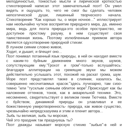
мелодичностью, тонкостью мысли и лирической кроткостью
стихотворений написал этот замечательный поэт! Он умел
видеть и ощущать то, чего не смог бы сделать человек
непоэтической души, лишенный творческого начала.
Стихотворение "Как хорошо ты, о море ночное..." иллюстрирует
нам необычайно чуткое восприятие природного мира, да, именно
мира, ведь для поэта природа-это особое пространство, не
доступное простому разуму, в нем существует своя
таинственная жизнь. Поэтому излюбленным приемом автора
является одухотворение природной стихии:
В лунном сиянии словно живое,
Ходит, и дышит, и блещет оно...
Поэт понимал потаенный язык природы, в ней он находил вместе
с каким-то буйным движением много звуков, шумов,
сопутствующим ему."Грохот и гром"-только вслушайтесь:
благодаря аллитерации на гремящие звуки мы можем
действительно услышать этот, похожий на раскат грома, шум.
Море поэт представлял также в слиянии, казалось бы,
совершенно несочитаемых красок:"здесь лучезарно, там сизо-
темно "или "тусклым сияньем облитое море".Происходит как бы
наложение оттенков, тонов, как в акварельной технике. Это,
несомненно, свидетельствует о великом гении Тютчева. Вместе
с буйством, динамикой природы он улавливал и ее
божественную умиротворенность- природа, как живое существо,
чрезвычайно непредсказуема и этим и пленит автора...
Зыбь ты великая, зыбь ты морская,
Чей это праздник так празднуешь ты?
Поэт дважды называет морскую стихию "зыбью"-в ней и