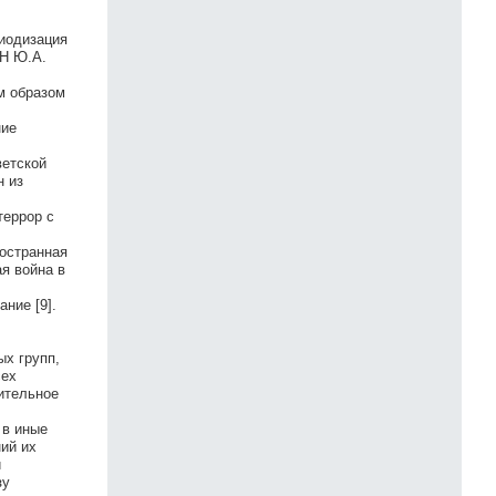
риодизация
АН Ю.А.
м образом
ние
ветской
н из
террор с
ностранная
ая война в
ание [9].
ых групп,
сех
ительное
 в иные
ий их
и
зу