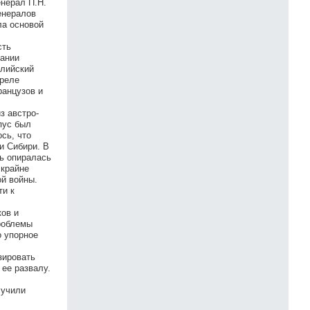
енерал П.Н.
енералов
ла основой
сть
нании
глийский
преле
ранцузов и
з австро-
пус был
сь, что
и Сибири. В
ть опиралась
 крайне
й войны.
ти к
ков и
роблемы
о упорное
зировать
ее развалу.
лучили