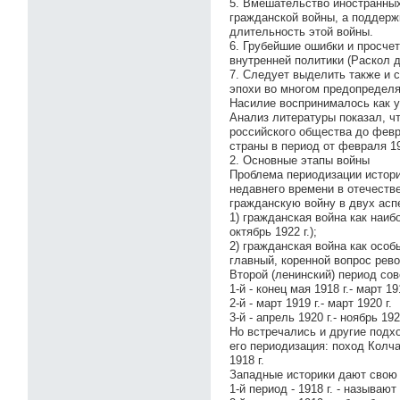
5. Вмешательство иностранных
гражданской войны, а поддерж
длительность этой войны.
6. Грубейшие ошибки и просче
внутренней политики (Раскол д
7. Следует выделить также и 
эпохи во многом предопределя
Насилие воспринималось как 
Анализ литературы показал, ч
российского общества до февра
страны в период от февраля 191
2. Основные этапы войны
Проблема периодизации истори
недавнего времени в отечеств
гражданскую войну в двух аспе
1) гражданская война как наиб
октябрь 1922 г.);
2) гражданская война как особ
главный, коренной вопрос револ
Второй (ленинский) период сове
1-й - конец мая 1918 г.- март 191
2-й - март 1919 г.- март 1920 г.
3-й - апрель 1920 г.- ноябрь 1920
Но встречались и другие подх
его периодизация: поход Колч
1918 г.
Западные историки дают свою 
1-й период - 1918 г. - называю