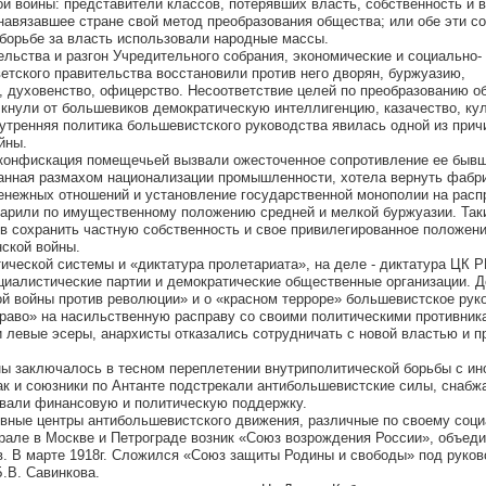
ой войны: представители классов, потерявших власть, собственность и 
навязавшее стране свой метод преобразования общества; или обе эти с
 борьбе за власть использовали народные массы.
льства и разгон Учредительного собрания, экономические и социально-
етского правительства восстановили против него дворян, буржуазию,
 духовенство, офицерство. Несоответствие целей по преобразованию о
кнули от большевиков демократическую интеллигенцию, казачество, кул
нутренняя политика большевистского руководства явилась одной из прич
йны.
 конфискация помещечьей вызвали ожесточенное сопротивление ее быв
анная размахом национализации промышленности, хотела вернуть фабри
енежных отношений и установление государственной монополии на рас
дарили по имущественному положению средней и мелкой буржуазии. Так
в сохранить частную собственность и свое привилегированное положени
ской войны.
ической системы и «диктатура пролетариата», на деле - диктатура ЦК Р
циалистические партии и демократические общественные организации. 
й войны против революции» и о «красном терроре» большевистское рук
раво» на насильственную расправу со своими политическими противник
 левые эсеры, анархисты отказались сотрудничать с новой властью и п
ы заключалось в тесном переплетении внутриполитической борьбы с ин
так и союзники по Антанте подстрекали антибольшевистские силы, снабж
ывали финансовую и политическую поддержку.
вные центры антибольшевистского движения, различные по своему соци
рале в Москве и Петрограде возник «Союз возрождения России», объед
в. В марте 1918г. Сложился «Союз защиты Родины и свободы» под руко
Б.В. Савинкова.