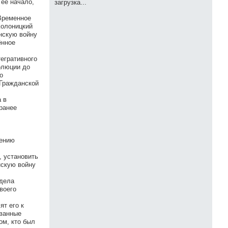
 её начало,
загрузка...
 Временное
Колоницкий
анскую войну
ённое
егративного
олюции до
о
 Гражданской
 в
ранее
рению
, установить
нскую войну
 дела
воего
ят его к
ованные
ом, кто был