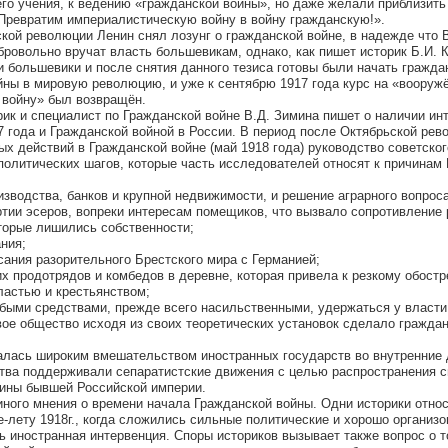
его учения, к ведению «гражданской войны», но даже желали приблизить
«Превратим империалистическую войну в войну гражданскую!».
кой революции Ленин снял лозунг о гражданской войне, в надежде что
бровольно вручат власть большевикам, однако, как пишет историк Б.И. 
ки большевики и после снятия данного тезиса готовы были начать гражд
ны в мировую революцию, и уже к сентябрю 1917 года курс на «вооруж
 войну» был возвращён.
ик и специалист по Гражданской войне В.Д. Зимина пишет о наличии инт
 года и Гражданской войной в России. В период после Октябрьской рев
х действий в Гражданской войне (май 1918 года) руководство советског
политических шагов, которые часть исследователей относят к причинам
зводства, банков и крупной недвижимости, и решение аграрного вопроса
ртии эсеров, вопреки интересам помещиков, что вызвало сопротивление 
торые лишились собственности;
ния;
сания разорительного Брестского мира с Германией;
х продотрядов и комбедов в деревне, которая привела к резкому обост
астью и крестьянством;
ыми средствами, прежде всего насильственными, удержаться у власти
овое общество исходя из своих теоретических установок сделало гражда
алась широким вмешательством иностранных государств во внутренние
тва поддерживали сепаратистские движения с целью распространения с
аины бывшей Российской империи.
иного мнения о времени начала Гражданской войны. Одни историки относ
сне-лету 1918г., когда сложились сильные политические и хорошо организ
ь иностранная интервенция. Споры историков вызывает также вопрос о т