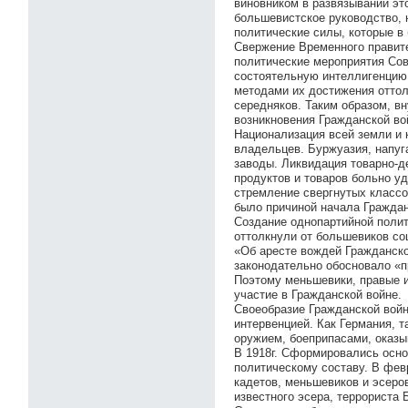
виновником в развязывании эт
большевистское руководство, 
политические силы, которые в
Свержение Временного правите
политические мероприятия Сов
состоятельную интеллигенцию,
методами их достижения оттол
середняков. Таким образом, в
возникновения Гражданской во
Национализация всей земли и
владельцев. Буржуазия, напуг
заводы. Ликвидация товарно-д
продуктов и товаров больно у
стремление свергнутых классо
было причиной начала Граждан
Создание однопартийной полит
оттолкнули от большевиков со
«Об аресте вождей Гражданско
законодательно обосновало «п
Поэтому меньшевики, правые и
участие в Гражданской войне.
Своеобразие Гражданской войн
интервенцией. Как Германия, 
оружием, боеприпасами, оказ
В 1918г. Сформировались осно
политическому составу. В фев
кадетов, меньшевиков и эсеро
известного эсера, террориста 