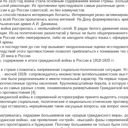
 и по 1920 год война стала основным содержанием жизни страны. Больш
ьской революции. Их противники преследовали самые различные цели - 
сии и до России советской, но без коммунистов.
 способствовала интервенция Антанты. Интервенция резко активизиров
о всей России прокатилась волна мятежей. На Дону формировалась ар
льническая армия А.И. Деникина.
я война разгорелась с необычайной силой. В рядах белого движения ока
нции. Из-за политических разногласий у белых не было общепризнанного
 России либо эмигрировали, либо не находили общего языка с офицера
й арены.
ы и последствия до сих пор вызывает неоднозначные оценки исследоват
ледствий этого противостояния позволит приблизиться к пониманию тех 
20 века в России.
, содержание и итоги гражданской войны в России в 1918-1920 гг.
в стране сложилась напряженная социально-политическая ситуация. Ус
г. - весной 1918г. сопровождалось множеством антибольшевистских выст
е они были разрозненными и имели локальный характер. На первых порах
огочисленные группы населения. Крупномасштабная борьба, в которую 
ы из самых разных слоев, ознаменовала развертывание Гражданской во
 противостояния [4].
ажданской войны в современной историографии принято выделять сохр
еволюции социальные, политические и национально-этнические противо
 года оставались нерешёнными такие насущные вопросы, как вопрос око
атривалась лидерами большевиков как «разрыв гражданского мира», р
жданская война», как проявление «острой», «высшей» фазы современно
ого пролетариата и буржуазии. Поэтому большевики не только были гото