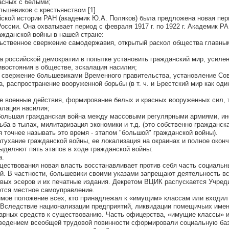
красных с белыми;
ольшевиков с крестьянством [1].
ийской истории РАН (академик Ю.А. Поляков) была предложена новая пе
оссии. Она охватывает период с февраля 1917 г. по 1922 г. Академик Р
ажданской войны в нашей стране:
ильственное свержение самодержавия, открытый раскол общества главны
ача российской демократии в попытке установить гражданский мир, усиле
ивостояния в обществе, эскалация насилия;
г. - свержение большевиками Временного правительства, установление Со
, распространение вооруженной борьбы (в т. ч. и Брестский мир как оди
ные военные действия, формирование белых и красных вооруженных сил, 
алация насилия;
 - "большая гражданская война между массовыми регулярными армиями, и
ьба в тылах, милитаризация экономики и т.д. (это собственно гражданск
 точнее называть это время - этапом "большой" гражданской войны).
затухание гражданской войны, ее локализация на окраинах и полное оконч
ыделяют пять этапов в ходе гражданской войны:
а.
ществования новая власть восстанавливает против себя часть социальн
й. В частности, большевики своими указами запрещают деятельность в
евых эсеров и их печатные издания. Декретом ВЦИК распускается Учред
ется местное самоуправление.
мое положение всех, кто принадлежал к «имущим» классам или входил
. Вследствие национализации предприятий, ликвидации помещичьих имен
рных средств к существованию. Часть офицерства, «имущие классы» 
введением всеобщей трудовой повинности сформировали социальную ба