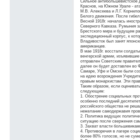
Сильное антибольшевистское д
Краснов, на Южном Урале - ат
М.В. Алексеева и Л.Г. Корнил
Белого движения. После гибел
Весной 1918г. началась иностр
Северного Кавказа. Румыния з
Брестского мира и будущем ра
экспедиционный корпус, к кот
Владивосток был занят японск
американцев.
В мае 1918г. восстали солдат
венгерской армии, изъявившие
отправлен Советским правител
далее он будет доставлен во 
Самаре, Уфе и Омске были соз
на идею возрождения Учредите
правым монархистам. Эти прав
Таким образом, если оцениват
следующим:
1. Обострение социальных про
особенно последний десятилет
российского общества не реша
нежелание самодержавия пров
2. Политика ведущих политичес
ситуацию после свержения сам
3. Захват власти большевикам
4. Противоречия в лагере соц
более 80% голосов, но не суме