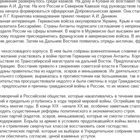
вижение развернулось среди казаков. На Дону и Кубани их возглавил г
аман А.И. Дутов. На юге России и Северном Кавказе под руководством г
ова начала формироваться офицерская Добровольческая армия. Она ста
и Л.Г. Корнилова командование принял генерал А.И. Деникин.
анная интервенция. Германские войска оккупировали Украину, Крым и ча
ахватила Бессарабию. Страны Антанты подписали соглашение о неприз
зделе России на сферы влияния. В марте в Мурманске был высажен ан
орому позднее присоединились французские и американские войска. В а
им десантом. Затем на Дальнем Востоке появились отряды англичан, ф
ы чехословацкого корпуса. В нем были собраны военнопленные славяне и
 желание участвовать в войне против Германии на стороне Антанты. Кор
ьством по Транссибирской магистрали на дальний Восток. Предполагало
Францию. Восстание привело к свержению советской власти в Поволжье 
даны правительства из кадетов, эсеров и меньшевиков. Их деятельнос
льного собрания, выражалась в противостоянии как большевикам, так и
ительства просуществовали недолго и были сметены в ходе Гражданско
ь предпосылки и причины гражданской войны в России, то их можно свес
тиворечий в Российском обществе, которые накапливались в течение ве
ий и предельно углубились в ходе первой мировой войны. Острейшие п
лись многие годы. В конце XIX - начале XX вв. особенно заметным стал
одить существенные реформы политического и экономического строя.
ких партий (кадетов, эсеров, меньшевиков), которые не смогли стабили
одержавия. Борьба за армию в условиях продолжавшейся войны вела к 
и и стремление свергнутых классов восстановить свое господство.
иалистических партий, которые на выборах в Учредительное собрание по
ли обеспечить согласие, ценой взаимных уступок.