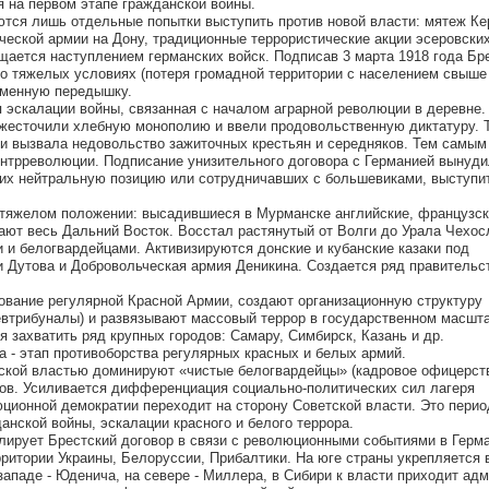
 на первом этапе гражданской войны.
тся лишь отдельные попытки выступить против новой власти: мятеж Ке
ческой армии на Дону, традиционные террористические акции эсеровских
ается наступлением германских войск. Подписав 3 марта 1918 года Бр
о тяжелых условиях (потеря громадной территории с населением свыше
еменную передышку.
ия эскалации войны, связанная с началом аграрной революции в деревне.
жесточили хлебную монополию и ввели продовольственную диктатуру. 
ти вызвала недовольство зажиточных крестьян и середняков. Тем самы
нтрреволюции. Подписание унизительного договора с Германией вынуди
их нейтральную позицию или сотрудничавших с большевиками, выступи
 тяжелом положении: высадившиеся в Мурманске английские, французск
ают весь Дальний Восток. Восстал растянутый от Волги до Урала Чехос
 и белогвардейцами. Активизируются донские и кубанские казаки под
 Дутова и Добровольческая армия Деникина. Создается ряд правительс
вание регулярной Красной Армии, создают организационную структуру
евтрибуналы) и развязывают массовый террор в государственном масшта
 захватить ряд крупных городов: Самару, Симбирск, Казань и др.
да - этап противоборства регулярных красных и белых армий.
ской властью доминируют «чистые белогвардейцы» (кадровое офицерств
ов. Усиливается дифференциация социально-политических сил лагеря
ционной демократии переходит на сторону Советской власти. Это перио
анской войны, эскалации красного и белого террора.
лирует Брестский договор в связи с революционными событиями в Герм
рритории Украины, Белоруссии, Прибалтики. На юге страны укрепляется 
западе - Юденича, на севере - Миллера, в Сибири к власти приходит ад