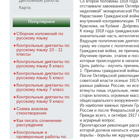
Дипломные работы
Со второй половины 1918 года
отстаивали завоевания Октябр
Карта
неделимой" монархической Рос
Нарастанию Гражданской войны
внутренней контрреволюции. П
Популярное
Краснова, на Кубани - Доброво
К концу 1918 года гражданска
Сборник изложений по
значительная часть интеллиге
русскому языку
Ведущие политические деятели
Контрольные диктанты по
сразу же сошли с политическо
русскому языку 10 - 11
Гражданская война, ее причин
классы
Изучение причин, этапов и пос
которые происходили в начале 
Контрольные диктанты по
русскому языку 8 класс
Цель работы - изучить причины
1. Причины гражданской войны
Контрольные диктанты по
После Октябрьской революции 
русскому языку 5 класс
советской власти осенью 1917
Контрольные диктанты по
разных районах России, но вс
русскому языку 7 класс
втянуты лишь отдельные, немн
сторон влились огромные масс
Контрольные диктанты по
общесоциального вооруженного
русскому языку 9 класс
Из наиболее важных причин Гр
Схема анализа
России и после Февральской р
стихотворения
Прежде всего, к октябрю 1917
Как писать сочинение-
и аграрный вопрос.
рассуждение
Пролетарская революция рассм
которой должна начаться «гра
Контрольные и
борьбы - борьбы ме ждународн
проверочные работы по