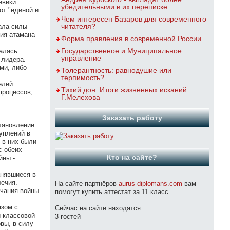
евики
убедительными в их переписке..
от "единой и
Чем интересен Базаров для современного
читателя?
ала силы
мия атамана
Форма правления в современной России.
Государственное и Муниципальное
залась
управление
 лидера.
ми, либо
Толерантность: равнодушие или
терпимость?
елей.
Тихий дон. Итоги жизненных исканий
процессов,
Г.Мелехова
Заказать работу
тановление
уплений в
 в них были
с обеих
Кто на сайте?
йны -
анявшиеся в
речия.
На сайте партнёров
aurus-diplomans.com
вам
нчания войны
помогут купить аттестат за 11 класс
азом с
Сейчас на сайте находятся:
й классовой
3 гостей
вы, в силу