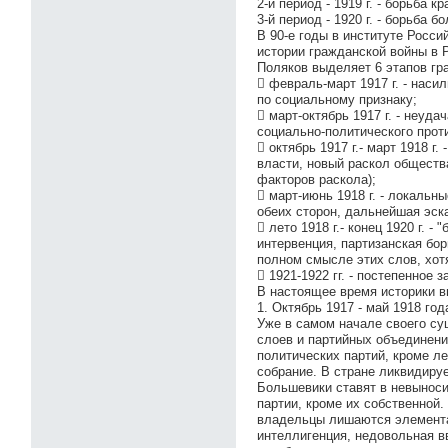
2-й период - 1919 г. - борьба 
3-й период - 1920 г. - борьба б
В 90-е годы в институте Росс
истории гражданской войны в Р
Поляков выделяет 6 этапов гр
 февраль-март 1917 г. - нас
по социальному признаку;
 март-октябрь 1917 г. - неуд
социально-политического прот
 октябрь 1917 г.- март 1918 
власти, новый раскол общества
факторов раскола);
 март-июнь 1918 г. - локаль
обеих сторон, дальнейшая эск
 лето 1918 г.- конец 1920 г.
интервенция, партизанская бор
полном смысле этих слов, хотя
 1921-1922 гг. - постепенное 
В настоящее время историки в
1. Октябрь 1917 - май 1918 год
Уже в самом начале своего су
слоев и партийных объединени
политических партий, кроме л
собрание. В стране ликвидиру
Большевики ставят в невыноси
партии, кроме их собственной
владельцы лишаются элемента
интеллигенция, недовольная 