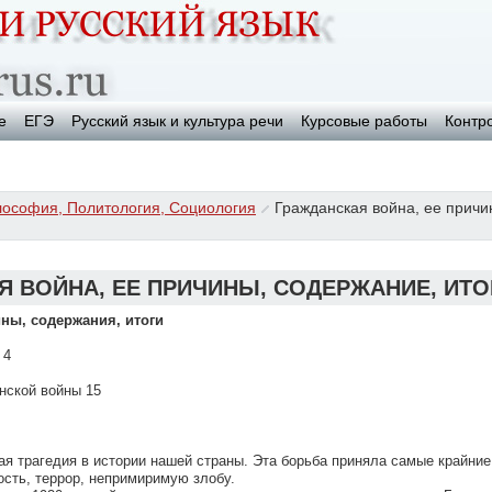
е
ЕГЭ
Русский язык и культура речи
Курсовые работы
Контр
ософия, Политология, Социология
Гражданская война, ее причи
Я ВОЙНА, ЕЕ ПРИЧИНЫ, СОДЕРЖАНИЕ, ИТО
ины, содержания, итоги
 4
нской войны 15
ая трагедия в истории нашей страны. Эта борьба приняла самые крайни
ость, террор, непримиримую злобу.