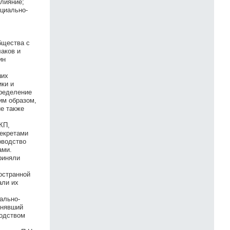
влияние;
оциально-
бщества с
аков и
ин
ших
ки и
пределение
им образом,
е также
КП,
Декретами
оводство
ами.
риняли
остранной
али их
ально-
инявший
водством