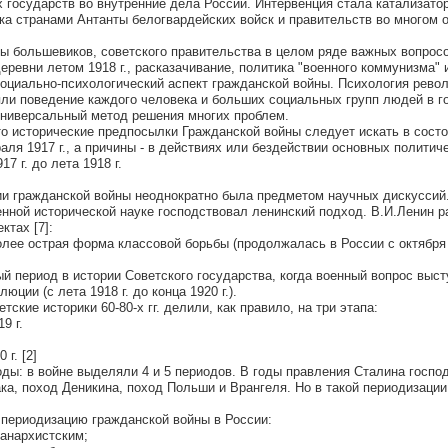
 государств во внутренние дела России. Интервенция стала катализато
ка странами Антанты белогвардейских войск и правительств во многом 
ты большевиков, советского правительства в целом ряде важных вопрос
еревни летом 1918 г., расказачивание, политика "военного коммунизма" и
социально-психологический аспект гражданской войны. Психология рево
ли поведение каждого человека и больших социальных групп людей в г
универсальный метод решения многих проблем.
то исторические предпосылки Гражданской войны следует искать в сост
ля 1917 г., а причины - в действиях или бездействии основных политич
7 г. до лета 1918 г.
и гражданской войны неоднократно была предметом научных дискуссий
енной исторической науке господствовал ленинский подход. В.И.Ленин 
ктах [7]:
олее острая форма классовой борьбы (продолжалась в России с октября 
ый период в истории Советского государства, когда военный вопрос выст
юции (с лета 1918 г. до конца 1920 г.).
тские историки 60-80-х гг. делили, как правило, на три этапа:
9 г.
 г. [2]
оды: в войне выделяли 4 и 5 периодов. В годы правления Сталина госпо
ака, поход Деникина, поход Польши и Врангеля. Но в такой периодизаци
периодизацию гражданской войны в России:
т анархистским;