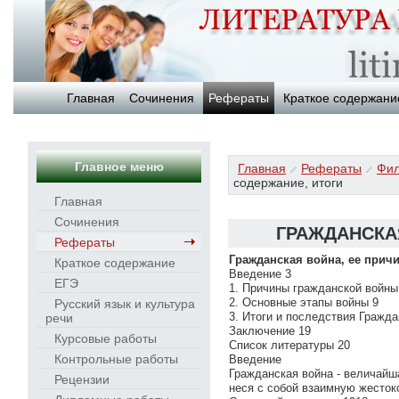
Главная
Сочинения
Рефераты
Краткое содержани
Главное меню
Главная
Рефераты
Фил
содержание, итоги
Главная
Сочинения
ГРАЖДАНСКА
Рефераты
Гражданская война, ее прич
Краткое содержание
Введение 3
ЕГЭ
1. Причины гражданской войны
2. Основные этапы войны 9
Русский язык и культура
3. Итоги и последствия Гражда
речи
Заключение 19
Курсовые работы
Список литературы 20
Контрольные работы
Введение
Гражданская война - величайш
Рецензии
неся с собой взаимную жесток