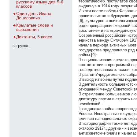
теоретических постулатов сво
русскому языку для 5-6
классов
выдвинув в 1914 году лозунг 
И хотя после победы Февральс
Один день Ивана
правительство и буржуазия до
Денисовича
[6], культурно и психологичес
Крылатые слова и
ради превращения мировой вой
выражения
восстание» и на «гражданскую
Современный российский истор
Диктанты, 5 класс
единства между Октябрём 1917
начала периода активных боевы
загрузка...
государства предприняло ряд 
войны [9]:
 национализация средств прои
соответствии с программой па
господствовавших классов, ко
 разгон Учредительного собра
 выход из войны путём подпи
 деятельность большевистски
отношений между Советской вл
 стремление большевиков люб
диктатуру партии и строить н
неизбежной.
Гражданская война сопровожд
России. Иностранные государс
влияния на национальные окр
В историографии также нет ед
октябрю 1917г., другие - к ве
антисоветские очаги и началас