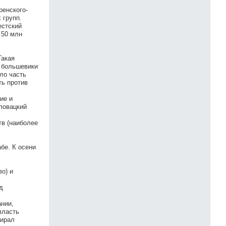
ренского-
 групп.
естский
 50 млн
Такая
м большевики
ло часть
ть против
ие и
ловацкий
тв (наиболее
бе. К осени
о) и
д
ании,
власть
мирал