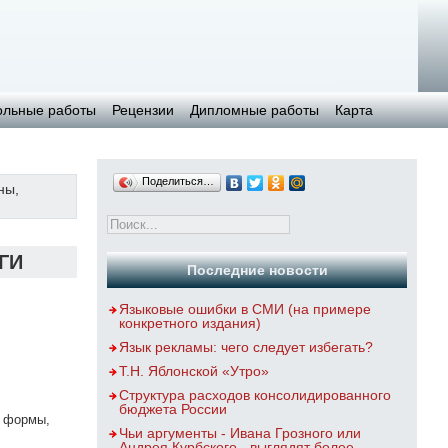
ольные работы
Рецензии
Дипломные работы
Карта
Поделиться…
ны,
ГИ
Последние новости
Языковые ошибки в СМИ (на примере
конкретного издания)
Язык рекламы: чего следует избегать?
Т.Н. Яблонской «Утро»
Структура расходов консолидированного
бюджета России
е формы,
Чьи аргументы - Ивана Грозного или
Андрея Курбского - выглядят более