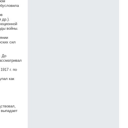
ром
обусловила
ов
 др.).
люционной
оды войны.
оянии
еских сил
. До
рассматривал
1917 г. по
упал как
дствовал,
и выпадает