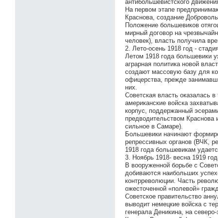
антибольшевистского движения
На первом этапе предпринимаю
Краснова, создание Доброволь
Положение большевиков отягощ
мирный договор на чрезвычайн
человек), власть получила вр
2. Лето-осень 1918 год - стад
Летом 1918 года большевики у
аграрная политика новой влас
создают массовую базу для ко
офицерства, прежде занимавш
них.
Советская власть оказалась в
американские войска захватыв
корпус, поддержанный эсерами
предводительством Краснова и
сильное в Самаре).
Большевики начинают формиро
репрессивных органов (ВЧК, р
1918 года большевикам удается
3. Ноябрь 1918- весна 1919 го
В вооруженной борьбе с Совет
добиваются наибольших успех
контрреволюции. Часть револю
ожесточенной «полевой» гражд
Советское правительство анну
выводит немецкие войска с те
генерала Деникина, на северо-