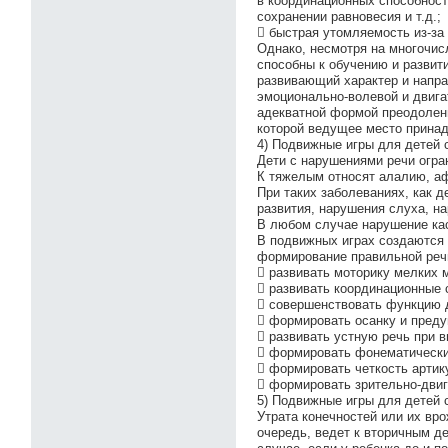
в координационных способност
сохранении равновесия и т.д.;
 быстрая утомляемость из-за
Однако, несмотря на многочис
способны к обучению и развит
развивающий характер и напра
эмоционально-волевой и двига
адекватной формой преодолени
которой ведущее место принад
4) Подвижные игры для детей 
Дети с нарушениями речи огра
К тяжелым относят алалию, а
При таких заболеваниях, как 
развития, нарушения слуха, н
В любом случае нарушение кас
В подвижных играх создаются 
формирование правильной реч
 развивать моторику мелких 
 развивать координационные 
 совершенствовать функцию 
 формировать осанку и преду
 развивать устную речь при 
 формировать фонематически
 формировать четкость артик
 формировать зрительно-дви
5) Подвижные игры для детей 
Утрата конечностей или их вр
очередь, ведет к вторичным 