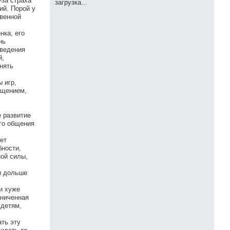
-за страха
загрузка...
ий. Порой у
твенной
нка, его
нь
оведения
й,
инять
 игр,
ощением,
 развитие
го общения
ет
бности,
ной силы,
и дольше
и хуже
аниченная
 детям,
ать эту