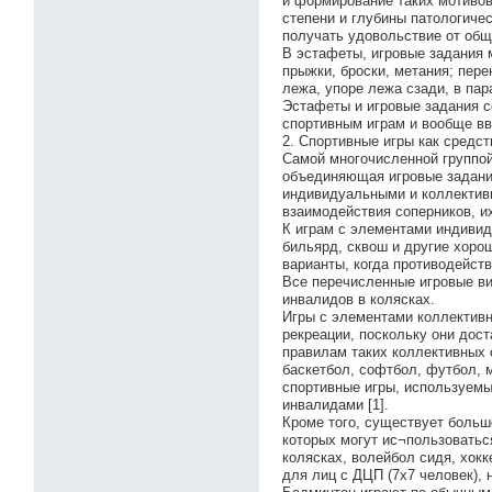
и формирование таких мотивов
степени и глубины патологиче
получать удовольствие от общ
В эстафеты, игровые задания 
прыжки, броски, метания; пер
лежа, упоре лежа сзади, в пар
Эстафеты и игровые задания с
спортивным играм и вообще в
2. Спортивные игры как средс
Самой многочисленной группой
объединяющая игровые задани
индивидуальными и коллективн
взаимодействия соперников, 
К играм с элементами индивид
бильярд, сквош и другие хорош
варианты, когда противодейст
Все перечисленные игровые в
инвалидов в колясках.
Игры с элементами коллективн
рекреации, поскольку они дос
правилам таких коллективных 
баскетбол, софтбол, футбол, м
спортивные игры, используем
инвалидами [1].
Кроме того, существует больш
которых могут ис¬пользоваться
колясках, волейбол сидя, хокк
для лиц с ДЦП (7x7 человек), 