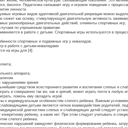
ент жизни, человеческой культуры, связывающий поколения. Это явлен
ги, биологи. Педагогика связывает игру и игровое поведение с процесс
вития личности.
уемых игровых видов адаптивной двигательной рекреации можно выдели
е сюжет как основу, стимулирующую двигательную активность занима
мых разнообразных двигательных действий; элементы спортивных игр,
случаев по упрошенным правилам.
именяются в работе с детьми. Спортивные игры используются в процес
обенности спортивных и подвижных игр у инвалидов.
гр в работе с детьми-инвалидами
я на игры для [4]:
ллекта;
ельного аппарата;
раличом.
с нарушениями зрения
ьнейшим средством всестороннего развития и воспитания слепых и сл
грать и совершенно так же, как и зрячий, может играть почти в любую иг
играть, помочь ему овладеть игрой.
ны к индивидуальным особенностям слепого ребенка. Важным условием
 слабовидящими детьми является четкое взаимодействие родителей, пед
медицинской диагностики слепых и слабовидящих детей следует устано
 конкретному ребенку, а какие нет. При этом следует учитывать и спец
итии слепого ребенка.
нических нарушений замедляет физическое формирование ребенка, затр