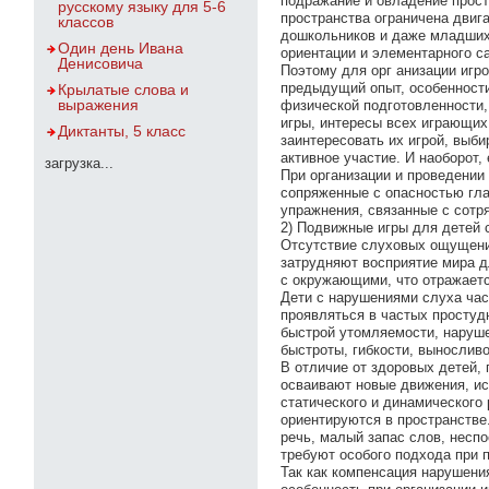
подражание и овладение прост
русскому языку для 5-6
пространства ограничена двиг
классов
дошкольников и даже младших 
Один день Ивана
ориентации и элементарного с
Денисовича
Поэтому для орг анизации игр
предыдущий опыт, особенности
Крылатые слова и
выражения
физической подготовленности,
игры, интересы всех играющих 
Диктанты, 5 класс
заинтересовать их игрой, выби
активное участие. И наоборот,
загрузка...
При организации и проведении
сопряженные с опасностью гла
упражнения, связанные с сотр
2) Подвижные игры для детей 
Отсутствие слуховых ощущений
затрудняют восприятие мира д
с окружающими, что отражаетс
Дети с нарушениями слуха час
проявляться в частых простуд
быстрой утомляемости, наруше
быстроты, гибкости, выносливо
В отличие от здоровых детей,
осваивают новые движения, ис
статического и динамического 
ориентируются в пространстве
речь, малый запас слов, несп
требуют особого подхода при 
Так как компенсация нарушения