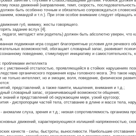
игровых занятий с глухими и слабослышащими детьми. Ребенок должен в
тому показ движений (направление, темп, скорость, последовательность
 должен быть особенно точным и обязательно сопровождаться словесно
занием, командой и т.п.). При этом особое внимание следует обращать 
движения губ, мимику, жесты говорящего.
орять задание вслух [4].
, педагог, методист или родитель) должен быть абсолютно уверен, что 
а.
ванная подвижная игра создает благоприятные условия для речевого о
игательных возможностей, обогащает словарный запас, развивает психи
 осознанному поведению, стимулирует инициативу и самостоятельность, 
с проблемами интеллекта
ети с умственной отсталостью, проявляющейся в стойких нарушениях по
ледствие органического поражения коры головного мозга. Это такое на
т не только интеллект, но и эмоции, воля, поведение, физическое развит
ются:
ятий, представлений, а также памяти, мышления, внимания и т.д.;
едный словарный запас, ограничивающий возможности общения;
х знаний и представлений об окружающем мире, узкий кругозор;
ития - диспропорции частей тела, отставание в длине и массе тела, на
- аномалии слуха, зрения и т.д.; низкая сопротивляемость организма п
основных движений, характеризующиеся излишней напряженностью, ско
еских качеств - силы, быстроты, выносливости. Наибольшие отставания