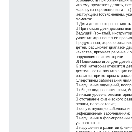
особенность при организации 
что ему предстоит делать, поэ
маршруты перемещения и т.п.)
инструкцией (объяснением, ука
момента:
 Дети должны хорошо видеть 
 При показе дети должны повт
Ведущий (вожатый, инструктор
участник игры понял ее правил
Продуманная, хорошо организо
детей, расширяет диапазон дв
качества, приучает ребенка к
нарушения психомоторики.
3) Подвижные игры для детей 
К этой категории относятся д
деятельности, возникающих вс
развития, при котором страдае
Следствием заболевания явля
 нарушение ощущений, воспри
 общее недоразвитие речи, б
 низкий уровень элементарны
 отставание физического разв
осанки, плоскостопие;
 сопутствующие заболевания 
инфекционным заболеваниям;
 нарушения в формировании 
угловатостью;
 нарушения в развитии физич