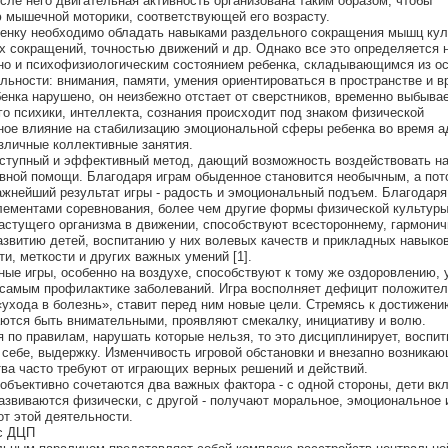
осле него двигательная активность организована таким образом, чтобы
 мышечной моторики, соответствующей его возрасту.
бенку необходимо обладать навыками раздельного сокращения мышц кул
сокращений, точностью движений и др. Однако все это определяется н
но и психофизиологическим состоянием ребенка, складывающимся из о
ьности: внимания, памяти, умения ориентироваться в пространстве и вр
енка нарушено, он неизбежно отстает от сверстников, временно выбывае
го психики, интеллекта, сознания происходит под знаком физической
ное влияние на стабилизацию эмоциональной сферы ребенка во время а
азличные коллективные занятия.
оступный и эффективный метод, дающий возможность воздействовать на
ивной помощи. Благодаря играм обыденное становится необычным, а пот
жнейший результат игры - радость и эмоциональный подъем. Благодаря
лементами соревнования, более чем другие формы физической культур
астущего организма в движении, способствуют всестороннему, гармони
звитию детей, воспитанию у них волевых качеств и прикладных навыков
и, меткости и других важных умений [1].
ые игры, особенно на воздухе, способствуют к тому же оздоровлению,
м самым профилактике заболеваний. Игра восполняет дефицит положите
«ухода в болезнь», ставит перед ним новые цели. Стремясь к достижени
аются быть внимательными, проявляют смекалку, инициативу и волю.
я по правилам, нарушать которые нельзя, то это дисциплинирует, воспи
к себе, выдержку. Изменчивость игровой обстановки и внезапно возника
тва часто требуют от играющих верных решений и действий.
 объективно сочетаются два важных фактора - с одной стороны, дети вк
азвиваются физически, с другой - получают моральное, эмоциональное 
от этой деятельности.
 с ДЦП