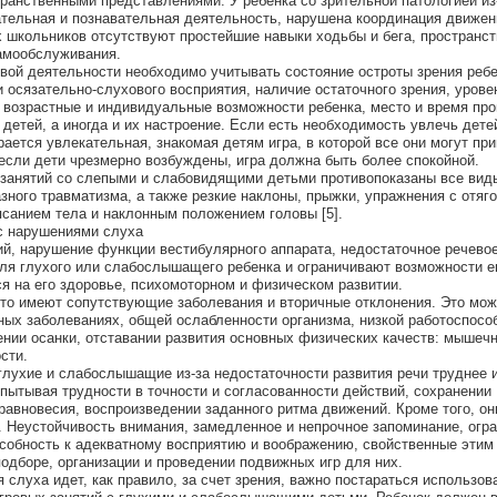
ранственными представлениями. У ребенка со зрительной патологией из
ательная и познавательная деятельность, нарушена координация движен
школьников отсутствуют простейшие навыки ходьбы и бега, пространс
амообслуживания.
овой деятельности необходимо учитывать состояние остроты зрения ребе
 осязательно-слухового восприятия, наличие остаточного зрения, урове
 возрастные и индивидуальные возможности ребенка, место и время пр
детей, а иногда и их настроение. Если есть необходимость увлечь дете
рается увлекательная, знакомая детям игра, в которой все они могут пр
 если дети чрезмерно возбуждены, игра должна быть более спокойной.
 занятий со слепыми и слабовидящими детьми противопоказаны все виды
зного травматизма, а также резкие наклоны, прыжки, упражнения с отяг
ясанием тела и наклонным положением головы [5].
с нарушениями слуха
, нарушение функции вестибулярного аппарата, недостаточное речевое
ля глухого или слабослышащего ребенка и ограничивают возможности е
я на его здоровье, психомоторном и физическом развитии.
то имеют сопутствующие заболевания и вторичные отклонения. Это мож
ных заболеваниях, общей ослабленности организма, низкой работоспосо
нии осанки, отставании развития основных физических качеств: мышеч
сти.
 глухие и слабослышащие из-за недостаточности развития речи труднее 
пытывая трудности в точности и согласованности действий, сохранении
равновесия, воспроизведении заданного ритма движений. Кроме того, он
. Неустойчивость внимания, замедленное и непрочное запоминание, огр
особность к адекватному восприятию и воображению, свойственные этим
подборе, организации и проведении подвижных игр для них.
 слуха идет, как правило, за счет зрения, важно постараться использов