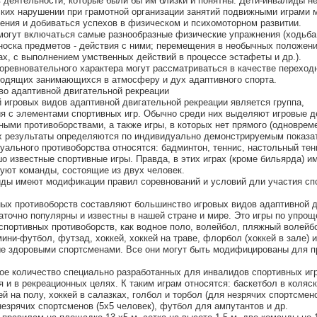
 деятельности, которые были бы им близки и понятны. Дети-инвалиды н
ских нарушении при грамотной организации занятий подвижными играми 
ения и добиваться успехов в физическом и психомоторном развитии.
могут включаться самые разнообразные физические упражнения (ходьба,
еноска предметов - действия с ними; перемещения в необычных положени
ах, с выполнением умственных действий в процессе эстафеты и др.).
оревновательного характера могут рассматриваться в качестве переход
водящих занимающихся в атмосферу и дух адаптивного спорта.
тво адаптивной двигательной рекреации
 игровых видов адаптивной двигательной рекреации является группа,
я с элементами спортивных игр. Обычно среди них выделяют игровые д
ыми противоборствами, а также игры, в которых нет прямого (одноврем
их результаты определяются по индивидуально демонстрируемым показа
уального противоборства относятся: бадминтон, теннис, настольный тен
о известные спортивные игры. Правда, в этих играх (кроме бильярда) и
вуют команды, состоящие из двух человек.
иды имеют модификации правил соревнований и условий дли участия сп
ых противоборств составляют большинство игровых видов адаптивной 
таточно популярны и известны в нашей стране и мире. Это игры по упро
спортивных противоборств, как водное поло, волейбол, пляжный волейбо
ини-футбол, футзад, хоккей, хоккей на траве, флорбол (хоккей в зале) и
ые здоровыми спортсменами. Все они могут быть модифицированы для 
ое количество специально разработанных для инвалидов спортивных иг
 и в рекреационных целях. К таким играм относятся: баскетбол в коляск
ей на полу, хоккей в салазках, голбол и торбол (для незрячих спортсмен
незрячих спортсменов (5x5 человек), футбол для ампутантов и др.