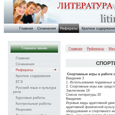
Главная
Сочинения
Рефераты
Краткое содержани
Главное меню
Главная
Рефераты
Ме
Главная
СПОРТ
Сочинения
Рефераты
Спортивные игры в работе с
Краткое содержание
Введение 3
ЕГЭ
1. Использование подвижных и
2. Спортивные игры как средс
Русский язык и культура
Заключение 19
речи
Список литературы 20
Курсовые работы
Введение
Игровые виды адаптивной двиг
Контрольные работы
адаптивной физической культу
Рецензии
оборудования и спортивного и