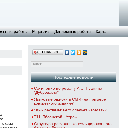
ольные работы
Рецензии
Дипломные работы
Карта
Поделиться…
Последние новости
Сочинение по роману А.С. Пушкина
"Дубровский"
Языковые ошибки в СМИ (на примере
конкретного издания)
Язык рекламы: чего следует избегать?
а
Т.Н. Яблонской «Утро»
ва
 руками.
Структура расходов консолидированного
бюджета России