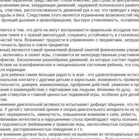
льным параличом представляет собой комплекс расстройств центрально
ушениями речи, координации движений, задержкой психического развит
, спастика, рассогласованность движений рук и ног, что приводит к на
ходьбы и бега. Следствием этого является ограничение возможностей пе
я функций дыхания и кровообращения, быструю утомляемость, ослаблен
яется в том, что дети не могут воспроизвести правильное исходное по
ном темпе и с нужной амплитудой, сохранить устойчивость в статическо
частей тела. Возникают трудности в упражнениях с предметами, затруд
 точность броска и ловли предметов.
жные) являются самой приемлемой формой занятий физическими упраж
ок, включаясь в сюжет игры, становится ее непосредственным участнико
ефектах. Бесконечное разнообразие движений, из которых состоит подви
йствие на психофизическое и эмоциональное состояние ребенка, что соз
ля коррекции.
, для ребенка самая большая радость в игре - это удовлетворение естес
ональном контакте с другими детьми и взрослыми, возможность проявле
тельности, доверия, взаимопомощи, одобрение действий, уважение и пр
ание и взаимодействие с партнерами как людьми, близкими по духу, - вс
им стимулом и главной ценностью подвижной игры, особенно для дете
тии.
 снижения двигательной активности испытывают дефицит общения, что по
а. У детей с патологией зрения и опорно-двигательного аппарата из-за т
ают неуверенность, замкнутость, повышенное внимание к себе, робость,
роблемами интеллекта и нарушениями слуха преобладают черты психики,
 подчиниться требованиям и правилам игры, неспособностью сосредото
мания, расторможенностью поведения и т.п.
се внимание должно быть направлено на выявление их потенциальных в