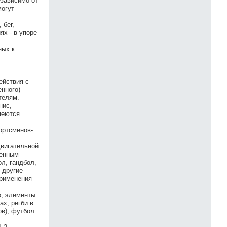
езависимо от
могут
 бег,
ях - в упоре
ных к
ействия с
енного)
телям.
нис,
меются
ортсменов-
двигательной
щенным
л, гандбол,
 другие
применения
р, элементы
ах, регби в
ов), футбол