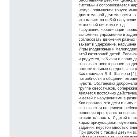
Заболевание детским церебра
системы и сопровождается нар
недуг - повышение тонуса мышц
двигательной деятельности - 
что влечет за собой нарушени
мышечной системы и т.д.
Нарушение координации проявл
выполнить упражнение в задан
согласовать движения разных 
захват и удержание, нарушена
Игры (подвижные и малоподви
этой категорией детей. Ребен
и радуется, забывая о своих д
оказывает всестороннее возде
положительные предпосылки д
Как отмечает Л.В. Шапкова [4]
потребности в общении, эмоци
чувств. Обстановка доброжела
группе сверстников, сопережив
является постоянно действующ
и детей с нарушениями в разви
Как правило, эти дети в силу
сказывается па психике ребенк
освоения пространства возник
стеснительность. У детей с п
характеризующиеся неумением
задании, неустойчивостью вни
При работе с такими детьми в