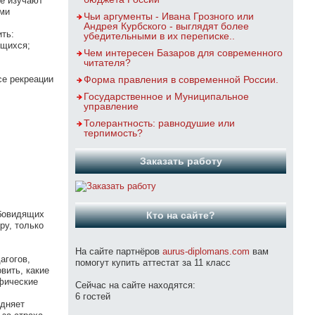
ие изучают
ами
Чьи аргументы - Ивана Грозного или
Андрея Курбского - выглядят более
ть:
убедительными в их переписке..
ющихся;
Чем интересен Базаров для современного
читателя?
се рекреации
Форма правления в современной России.
Государственное и Муниципальное
управление
Толерантность: равнодушие или
терпимость?
Заказать работу
абовидящих
Кто на сайте?
ру, только
На сайте партнёров
aurus-diplomans.com
вам
агогов,
помогут купить аттестат за 11 класс
вить, какие
ифические
Сейчас на сайте находятся:
6 гостей
удняет