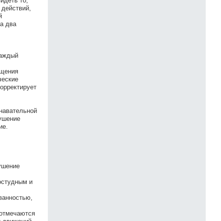
идеть то,
 действий,
й
на два
каждый
бщения
ческие
корректирует
знавательной
рушение
ие.
рушение
ростудным и
ванностью,
 отмечаются