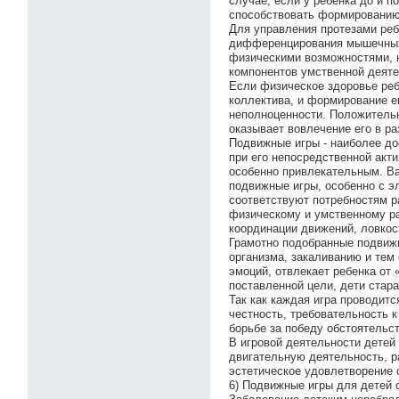
случае, если у ребенка до и п
способствовать формированию
Для управления протезами ре
дифференцирования мышечных 
физическими возможностями, 
компонентов умственной деятел
Если физическое здоровье реб
коллектива, и формирование е
неполноценности. Положитель
оказывает вовлечение его в р
Подвижные игры - наиболее д
при его непосредственной акт
особенно привлекательным. Ва
подвижные игры, особенно с э
соответствуют потребностям р
физическому и умственному ра
координации движений, ловкост
Грамотно подобранные подвижн
организма, закаливанию и те
эмоций, отвлекает ребенка от 
поставленной цели, дети стар
Так как каждая игра проводитс
честность, требовательность 
борьбе за победу обстоятельс
В игровой деятельности детей
двигательную деятельность, р
эстетическое удовлетворение 
6) Подвижные игры для детей