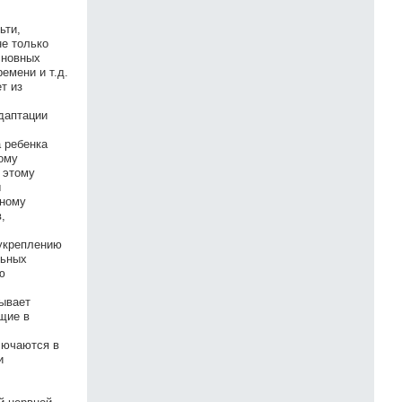
ьти,
е только
сновных
емени и т.д.
т из
даптации
 ребенка
ому
 этому
ы
чному
,
 укреплению
льных
ю
тывает
ющие в
лючаются в
и