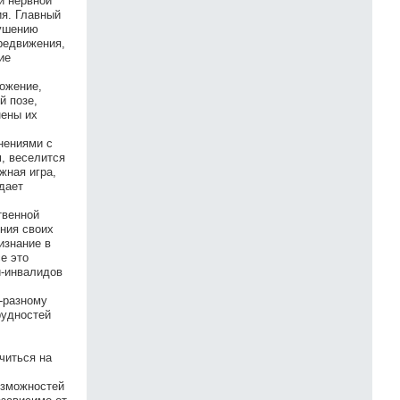
й нервной
ия. Главный
рушению
редвижения,
ие
ложение,
й позе,
нены их
нениями с
м, веселится
жная игра,
дает
твенной
ния своих
изнание в
е это
й-инвалидов
-разному
рудностей
читься на
озможностей