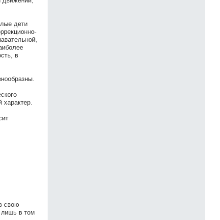
и движений,
алые дети
оррекционно-
навательной,
аиболее
сть, в
знообразны.
еского
 характер.
сит
в свою
 лишь в том