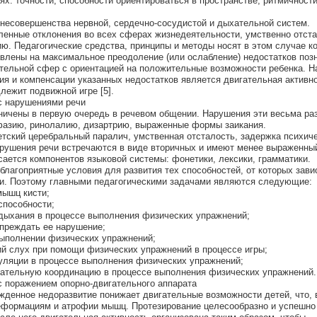
ях: точности, способности ориентироваться в пространстве, ритмичност
 несовершенства нервной, сердечно-сосудистой и дыхательной систем.
ленные отклонения во всех сферах жизнедеятельности, умственно отст
ию. Педагогические средства, принципы и методы носят в этом случае к
влены на максимальное преодоление (или ослабление) недостатков поз
тельной сфер с ориентацией на положительные возможности ребенка. Н
я и компенсации указанных недостатков является двигательная активно
лежит подвижной игре [5].
с нарушениями речи
ничены в первую очередь в речевом общении. Нарушения эти весьма ра
фазию, ринолалию, дизартрию, выраженные формы заикания.
детский церебральный паралич, умственная отсталость, задержка психич
арушения речи встречаются в виде вторичных и имеют менее выраженный
ается компонентов языковой системы: фонетики, лексики, грамматики.
благоприятные условия для развития тех способностей, от которых зави
и. Поэтому главными педагогическими задачами являются следующие:
мышц кисти;
способности;
дыхания в процессе выполнения физических упражнений;
преждать ее нарушение;
выполнении физических упражнений;
й слух при помощи физических упражнений в процессе игры;
уляции в процессе выполнения физических упражнений;
гательную координацию в процессе выполнения физических упражнений.
с поражением опорно-двигательного аппарата
ожденное недоразвитие понижает двигательные возможности детей, что, 
деформациям и атрофии мышц. Протезирование целесообразно и успешно