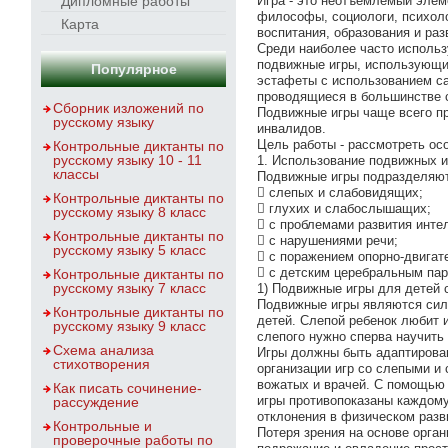
Дипломные работы
Игра - это неотъемлемый элем
философы, социологи, психоло
Карта
воспитания, образования и раз
Среди наиболее часто использ
подвижные игры, использующи
Популярное
эстафеты с использованием са
проводящиеся в большинстве 
Сборник изложений по
Подвижные игры чаще всего пр
русскому языку
инвалидов.
Цель работы - рассмотреть ос
Контрольные диктанты по
русскому языку 10 - 11
1. Использование подвижных и
классы
Подвижные игры подразделяютс
 слепых и слабовидящих;
Контрольные диктанты по
 глухих и слабослышащих;
русскому языку 8 класс
 с проблемами развития инте
Контрольные диктанты по
 с нарушениями речи;
русскому языку 5 класс
 с поражением опорно-двигат
 с детским церебральным па
Контрольные диктанты по
русскому языку 7 класс
1) Подвижные игры для детей 
Подвижные игры являются сил
Контрольные диктанты по
детей. Слепой ребенок любит и
русскому языку 9 класс
слепого нужно сперва научить 
Схема анализа
Игры должны быть адаптирова
стихотворения
организации игр со слепыми и
вожатых и врачей. С помощью 
Как писать сочинение-
игры противопоказаны каждому
рассуждение
отклонения в физическом разв
Контрольные и
Потеря зрения на основе орга
проверочные работы по