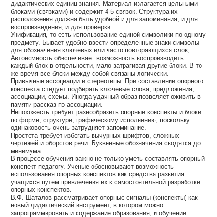
дидактических единиц знания. Материал излагается цельными
блоками (связками) и содержит 4-5 связок. Структура их
расположения должна быть удобной и для запоминания, и для
воспроизведения, и для проверки.
Унификация, то есть использование единой символики по одному
предмету. Бывает удобно ввести определенные знаки-символы
для обозначения ключевых или часто повторяющихся слов;
Автономность обеспечивает возможность воспроизводить
каждый блок в отдельности, мало затрагивая другие блоки. В то
же время все блоки между собой связаны логически.
Привычные ассоциации и стереотипы. При составлении опорного
конспекта следует подбирать ключевые слова, предложения,
ассоциации, схемы. Иногда удачный образ позволяет оживить в
памяти рассказ по ассоциации.
Непохожесть требует разнообразить опорные конспекты и блоки
по форме, структуре, графическому исполнению, поскольку
одинаковость очень затрудняет запоминание.
Простота требует избегать вычурных шрифтов, сложных
чертежей и оборотов речи. Буквенные обозначения сводятся до
минимума.
В процессе обучения важно не только уметь составлять опорный
конспект педагогу. Ученые обосновывают возможность
использования опорных конспектов как средства развития
учащихся путем привлечения их к самостоятельной разработке
опорных конспектов.
В.Ф. Шаталов рассматривает опорные сигналы (конспекты) как
новый дидактический инструмент, в котором можно
запрограммировать и содержание образования, и обучение