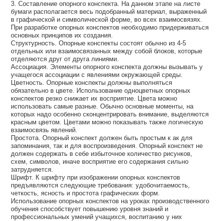
3. Составление опорного конспекта. На данном этапе на листе
бумаги располагается весь подобранный материал, выраженный
в графической и символической форме, во всех взаимосвязях.
При разработке опорных конспектов необходимо придерживаться
основных принципов их создания.
Структурность. Опорные конспекты состоят обычно из 4-5
отдельных или взаимосвязанных между собой блоков, которые
отделяются друг от друга линиями.
Ассоциация. Элементы опорного конспекта должны вызывать у
учащегося ассоциации с явлениями окружающей среды.
Цветность. Опорные конспекты должны выполняться
обязательно в цвете. Использование одноцветных опорных
конспектов резко снижает их восприятие. Цвета можно
использовать самые разные. Обычно основные моменты, на
которых надо особенно сконцентрировать внимание, выделяются
красным цветом. Цветами можно показывать также логическую
взаимосвязь явлений.
Простота. Опорный конспект должен быть простым к ак для
запоминания, так и для воспроизведения. Опорный конспект не
должен содержать в себе избыточное количество рисунков,
схем, символов, иначе восприятие его содержания сильно
затрудняется.
Шрифт. К шрифту при изображении опорных конспектов
предъявляются следующие требования: удобочитаемость,
четкость, ясность и простота графических форм.
Использование опорных конспектов на уроках производственного
обучения способствует повышению уровня знаний и
профессиональных умений учащихся, воспитанию у них