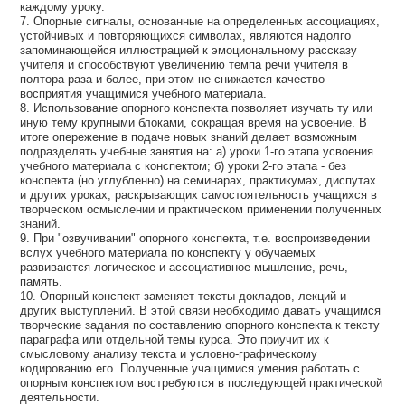
каждому уроку.
7. Опорные сигналы, основанные на определенных ассоциациях,
устойчивых и повторяющихся символах, являются надолго
запоминающейся иллюстрацией к эмоциональному рассказу
учителя и способствуют увеличению темпа речи учителя в
полтора раза и более, при этом не снижается качество
восприятия учащимися учебного материала.
8. Использование опорного конспекта позволяет изучать ту или
иную тему крупными блоками, сокращая время на усвоение. В
итоге опережение в подаче новых знаний делает возможным
подразделять учебные занятия на: а) уроки 1-го этапа усвоения
учебного материала с конспектом; б) уроки 2-го этапа - без
конспекта (но углубленно) на семинарах, практикумах, диспутах
и других уроках, раскрывающих самостоятельность учащихся в
творческом осмыслении и практическом применении полученных
знаний.
9. При "озвучивании" опорного конспекта, т.е. воспроизведении
вслух учебного материала по конспекту у обучаемых
развиваются логическое и ассоциативное мышление, речь,
память.
10. Опорный конспект заменяет тексты докладов, лекций и
других выступлений. В этой связи необходимо давать учащимся
творческие задания по составлению опорного конспекта к тексту
параграфа или отдельной темы курса. Это приучит их к
смысловому анализу текста и условно-графическому
кодированию его. Полученные учащимися умения работать с
опорным конспектом востребуются в последующей практической
деятельности.