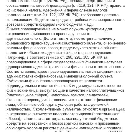
налогообложения (ст. 120 НК РФ); правила представления и
составления налоговой декларации (ст. 119, 121 НК РФ); правила
исчисления налога, удержания и перечисление налогов
налоговым агентом (ст. 122, 123 НК РФ); требование целевого
использования бюджетных средств; требование своевременного
возврата средств федерального бюджета и т.д.
Объект правонарушения не может служить критерием для
отграничения финансового правонарушения от
административного. Дело в том, что, несмотря на наличие у
финансового правонарушения собственного объекта, очерченного
рамками финансового права, в ряде случаев этот же объект
является и объектом административного правонарушения.
Например, в соответствии со ст. 290, 291, 305 БК РФ за
правонарушение в сфере государственных финансов наступает
одновременно административная и финансовая ответственность.
Соответственно, такое правонарушение является сложным, т.е.
административно-финансовым, имеющим сложный объект.
Субъектами финансового правонарушения являются
индивидуальные и коллективные. К индивидуальным относятся
физические лица, выступающие в качестве налогоплательщиков
(плательщиков сборов), налоговых агентов, свидетелей,
экспертов, переводчиков, специалистов, а также физические
лица, обязанные соблюдать условия работы с денежной
наличностью. К коллективным субъектам относятся организации,
выступающие в качестве налогоплательщиков (плательщиков
сборов), налоговых агентов, а также получателей бюджетных
средств на возвратной и безвозвратной основах и призванные
соблюдать условия работы с денежной наличностью и порядок