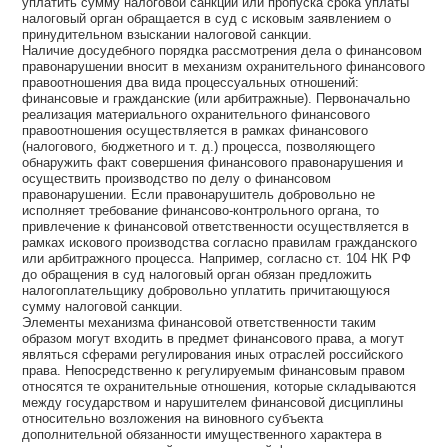
уплатить сумму налоговой санкции или пропуска срока уплаты
налоговый орган обращается в суд с исковым заявлением о
принудительном взыскании налоговой санкции.
Наличие досудебного порядка рассмотрения дела о финансовом
правонарушении вносит в механизм охранительного финансового
правоотношения два вида процессуальных отношений:
финансовые и гражданские (или арбитражные). Первоначально
реализация материального охранительного финансового
правоотношения осуществляется в рамках финансового
(налогового, бюджетного и т. д.) процесса, позволяющего
обнаружить факт совершения финансового правонарушения и
осуществить производство по делу о финансовом
правонарушении. Если правонарушитель добровольно не
исполняет требование финансово-контрольного органа, то
привлечение к финансовой ответственности осуществляется в
рамках искового производства согласно правилам гражданского
или арбитражного процесса. Например, согласно ст. 104 НК РФ
до обращения в суд налоговый орган обязан предложить
налогоплательщику добровольно уплатить причитающуюся
сумму налоговой санкции.
Элементы механизма финансовой ответственности таким
образом могут входить в предмет финансового права, а могут
являться сферами регулирования иных отраслей российского
права. Непосредственно к регулируемым финансовым правом
относятся те охранительные отношения, которые складываются
между государством и нарушителем финансовой дисциплины
относительно возложения на виновного субъекта
дополнительной обязанности имущественного характера в