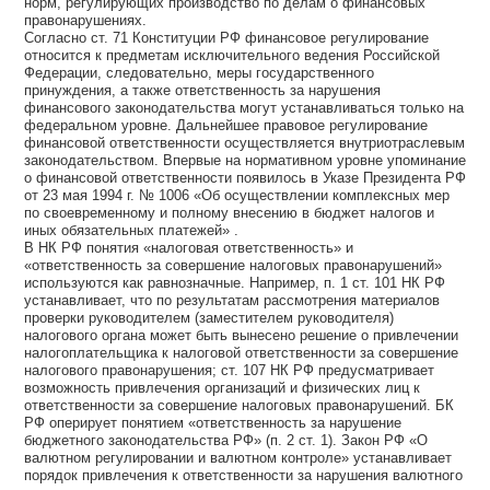
норм, регулирующих производство по делам о финансовых
правонарушениях.
Согласно ст. 71 Конституции РФ финансовое регулирование
относится к предметам исключительного ведения Российской
Федерации, следовательно, меры государственного
принуждения, а также ответственность за нарушения
финансового законодательства могут устанавливаться только на
федеральном уровне. Дальнейшее правовое регулирование
финансовой ответственности осуществляется внутриотраслевым
законодательством. Впервые на нормативном уровне упоминание
о финансовой ответственности появилось в Указе Президента РФ
от 23 мая 1994 г. № 1006 «Об осуществлении комплексных мер
по своевременному и полному внесению в бюджет налогов и
иных обязательных платежей» .
В НК РФ понятия «налоговая ответственность» и
«ответственность за совершение налоговых правонарушений»
используются как равнозначные. Например, п. 1 ст. 101 НК РФ
устанавливает, что по результатам рассмотрения материалов
проверки руководителем (заместителем руководителя)
налогового органа может быть вынесено решение о привлечении
налогоплательщика к налоговой ответственности за совершение
налогового правонарушения; ст. 107 НК РФ предусматривает
возможность привлечения организаций и физических лиц к
ответственности за совершение налоговых правонарушений. БК
РФ оперирует понятием «ответственность за нарушение
бюджетного законодательства РФ» (п. 2 ст. 1). Закон РФ «О
валютном регулировании и валютном контроле» устанавливает
порядок привлечения к ответственности за нарушения валютного