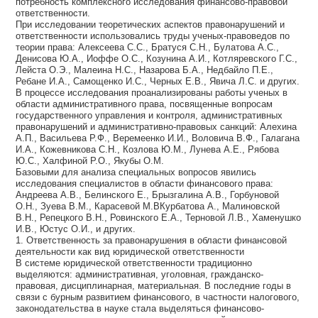
потребность комплексного исследования финансово-правовой
ответственности.
При исследовании теоретических аспектов правонарушений и
ответственности использовались труды ученых-правоведов по
теории права: Алексеева С.С., Братуся С.Н., Булатова А.С.,
Денисова Ю.А., Иоффе О.С., Козунина А.И., Котляревского Г.С.,
Лейста О.Э., Малеина Н.С., Назарова Б.А., Недбайло П.Е.,
Ребане И.А., Самощенко И.С., Черных Е.В., Явича Л.С. и других.
В процессе исследования проанализированы работы ученых в
области административного права, посвященные вопросам
государственного управления и контроля, административных
правонарушений и административно-правовых санкций: Алехина
А.П., Васильева Р.Ф., Веремеенко И.И., Воловича В.Ф., Галагана
И.А., Кожевникова С.Н., Козлова Ю.М., Лунева А.Е., Рябова
Ю.С., Халфиной Р.О., Якубы О.М.
Базовыми для анализа специальных вопросов явились
исследования специалистов в области финансового права:
Андреева А.В., Белинского Е., Брызгалина А.В., Горбуновой
О.Н., Зуева В.М., Карасевой М.ВКурбатова А., Малиновской
В.Н., Репецкого В.Н., Ровинского Е.А., Терновой Л.В., Хаменушко
И.В., Юстус О.И., и других.
1. Ответственность за правонарушения в области финансовой
деятельности как вид юридической ответственности
В системе юридической ответственности традиционно
выделяются: административная, уголовная, гражданско-
правовая, дисциплинарная, материальная. В последние годы в
связи с бурным развитием финансового, в частности налогового,
законодательства в науке стала выделяться финансово-