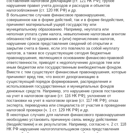
составления налоговой декларации (ст. 121 НК РФ); грубое
нарушение правил учета доходов и расходов и объектов
налогообложения (ст. 120 НК РФ) и др.
В большинстве случаев финансовое правонарушение,
совершенное как в форме действий, так и в форме бездействия,
причиняет материальный ущерб государству или
муниципальному образованию. Например, неуплата или
неполная уплата сумм налога, невыполнение налоговым агентом
обязанностей по удержанию и (или) перечислению налогов,
нарушение сроков представления сведений об открытии и
закрытии счета в банке, если это повлекло за собой неуплату
налогов, а также все существующие сегодня бюджетные
правонарушения, являющиеся основанием финансово-правовой
ответственности, приводят к недополучению доходов тем или
иным бюджетом или государственным внебюджетным фондом.
Вместе с тем существуют финансовые правонарушения, которые
причиняют вред тем, что вносят дезорганизацию в
существующий порядок формирования, распределения и
использования государственных и муниципальных фондов
денежных средств. Например, это нарушение сроков постановки
на учет в налоговом органе (ст. 116 НК РФ); уклонение от
постановки на учет в налоговом органе (ст. 117 НК РФ); отказ
эксперта, переводчика или специалиста от участия в проведении
налоговой проверки (ч. 1 ст. 129 НК РФ) и др.
В некоторых случаях для наличия финансового правонарушения
необходимо установить причинную связь между действиями
(бездействием) и их результатом. Например, согласно ч. 2 ст. 118
НК РФ нарушение налогоплательщиком срока представления