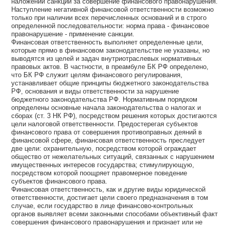
наложении санкции за совершение финансового правонарушения.
Наступление негативной финансовой ответственности возможно
только при наличии всех перечисленных оснований и в строго
определенной последовательности: норма права - финансовое
правонарушение - применение санкции.
Финансовая ответственность выполняет определенные цели,
которые прямо в финансовом законодательстве не указаны, но
выводятся из целей и задач внутриотраслевых нормативных
правовых актов. В частности, в преамбуле БК РФ определено,
что БК РФ служит целям финансового регулирования,
устанавливает общие принципы бюджетного законодательства
РФ, основания и виды ответственности за нарушение
бюджетного законодательства РФ. Нормативным порядком
определены основные начала законодательства о налогах и
сборах (ст. 3 НК РФ), посредством решения которых достигаются
цели налоговой ответственности. Предостерегая субъектов
финансового права от совершения противоправных деяний в
финансовой сфере, финансовая ответственность преследует
две цели: охранительную, посредством которой ограждает
общество от нежелательных ситуаций, связанных с нарушением
имущественных интересов государства; стимулирующую,
посредством которой поощряет правомерное поведение
субъектов финансового права.
Финансовая ответственность, как и другие виды юридической
ответственности, достигает цели своего предназначения в том
случае, если государство в лице финансово-контрольных
органов выявляет всеми законными способами объективный факт
совершения финансового правонарушения и признает или не