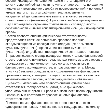
обеспечивающими исполнение налогоплательщиком его
конституционной обязанности по уплате налогов, т. е. погашение
недоимки и возмещение ущерба от несвоевременной и неполной
уплаты налога, так и штрафными, возлагающими на
нарушителей дополнительные выплаты в качестве меры
ответственности (наказания). При этом в выборе принудительных
мер законодатель ограничен требованиями справедливости,
соразмерности и иными конституционными и общими принципами
права» .
Состав правоотношения финансовой ответственности
представляет сложное социально-правовое явление,
складывающееся из совокупности следующих элементов:
субъекты (участники), права и обязанности субъектов
(участников), их действия (поведение), объект правоотношения.
В правоотношении, складывающемся относительно финансовой
ответственности, принимают участие как минимум две стороны:
государство в лице компетентного органа, указанного в
финансовом законодательстве, и правонарушитель. Между
этими субъектами складываются охранительные финансовые
правоотношения, в которых государство выступает в качестве
управомоченной стороны, а правонарушитель - обязанной.
Субъектом материального правоотношения финансовой
ответвляется государство в целом, а не финансово-
уполномоченные органы. Права и обязанности правонарушителя
неразрывны и составляют правоотношения финансовой
ответственности.
Применение мер финансовой ответственности является
одновременно правом и обязанностью государства, поскольку