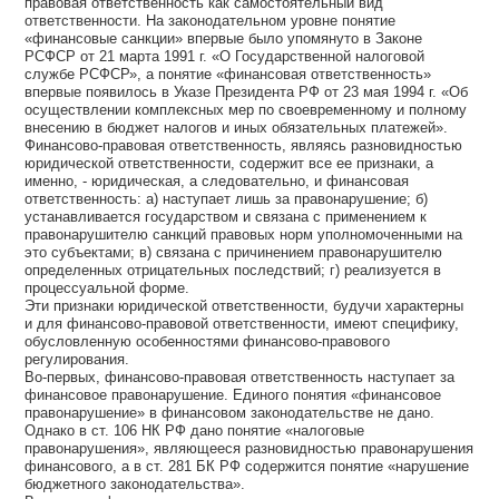
правовая ответственность как самостоятельный вид
ответственности. На законодательном уровне понятие
«финансовые санкции» впервые было упомянуто в Законе
РСФСР от 21 марта 1991 г. «О Государственной налоговой
службе РСФСР», а понятие «финансовая ответственность»
впервые появилось в Указе Президента РФ от 23 мая 1994 г. «Об
осуществлении комплексных мер по своевременному и полному
внесению в бюджет налогов и иных обязательных платежей».
Финансово-правовая ответственность, являясь разновидностью
юридической ответственности, содержит все ее признаки, а
именно, - юридическая, а следовательно, и финансовая
ответственность: а) наступает лишь за правонарушение; б)
устанавливается государством и связана с применением к
правонарушителю санкций правовых норм уполномоченными на
это субъектами; в) связана с причинением правонарушителю
определенных отрицательных последствий; г) реализуется в
процессуальной форме.
Эти признаки юридической ответственности, будучи характерны
и для финансово-правовой ответственности, имеют специфику,
обусловленную особенностями финансово-правового
регулирования.
Во-первых, финансово-правовая ответственность наступает за
финансовое правонарушение. Единого понятия «финансовое
правонарушение» в финансовом законодательстве не дано.
Однако в ст. 106 НК РФ дано понятие «налоговые
правонарушения», являющееся разновидностью правонарушения
финансового, а в ст. 281 БК РФ содержится понятие «нарушение
бюджетного законодательства».