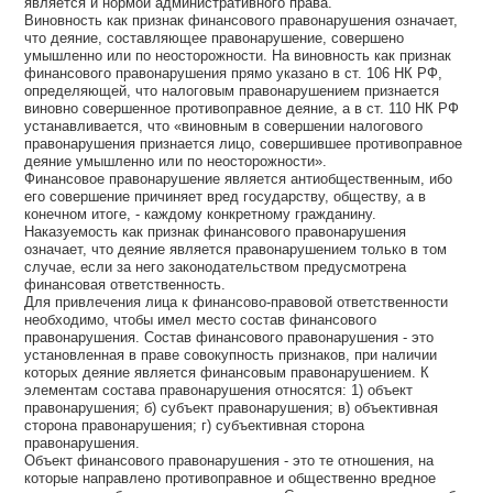
является и нормой административного права.
Виновность как признак финансового правонарушения означает,
что деяние, составляющее правонарушение, совершено
умышленно или по неосторожности. На виновность как признак
финансового правонарушения прямо указано в ст. 106 НК РФ,
определяющей, что налоговым правонарушением признается
виновно совершенное противоправное деяние, а в ст. 110 НК РФ
устанавливается, что «виновным в совершении налогового
правонарушения признается лицо, совершившее противоправное
деяние умышленно или по неосторожности».
Финансовое правонарушение является антиобщественным, ибо
его совершение причиняет вред государству, обществу, а в
конечном итоге, - каждому конкретному гражданину.
Наказуемость как признак финансового правонарушения
означает, что деяние является правонарушением только в том
случае, если за него законодательством предусмотрена
финансовая ответственность.
Для привлечения лица к финансово-правовой ответственности
необходимо, чтобы имел место состав финансового
правонарушения. Состав финансового правонарушения - это
установленная в праве совокупность признаков, при наличии
которых деяние является финансовым правонарушением. К
элементам состава правонарушения относятся: 1) объект
правонарушения; б) субъект правонарушения; в) объективная
сторона правонарушения; г) субъективная сторона
правонарушения.
Объект финансового правонарушения - это те отношения, на
которые направлено противоправное и общественно вредное