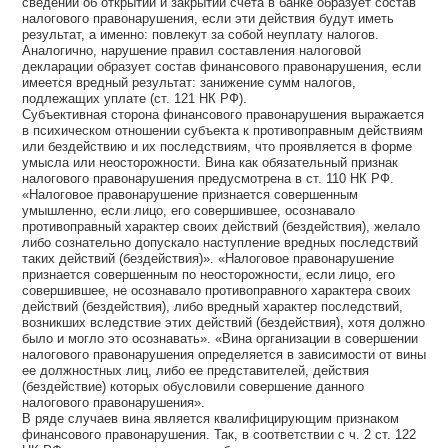
сведений об открытии и закрытии счета в банке образует состав
налогового правонарушения, если эти действия будут иметь
результат, а именно: повлекут за собой неуплату налогов.
Аналогично, нарушение правил составления налоговой
декларации образует состав финансового правонарушения, если
имеется вредный результат: занижение сумм налогов,
подлежащих уплате (ст. 121 НК РФ).
Субъективная сторона финансового правонарушения выражается
в психическом отношении субъекта к противоправным действиям
или бездействию и их последствиям, что проявляется в форме
умысла или неосторожности. Вина как обязательный признак
налогового правонарушения предусмотрена в ст. 110 НК РФ.
«Налоговое правонарушение признается совершенным
умышленно, если лицо, его совершившее, осознавало
противоправный характер своих действий (бездействия), желало
либо сознательно допускало наступление вредных последствий
таких действий (бездействия)». «Налоговое правонарушение
признается совершенным по неосторожности, если лицо, его
совершившее, не осознавало противоправного характера своих
действий (бездействия), либо вредный характер последствий,
возникших вследствие этих действий (бездействия), хотя должно
было и могло это осознавать». «Вина организации в совершении
налогового правонарушения определяется в зависимости от вины
ее должностных лиц, либо ее представителей, действия
(бездействие) которых обусловили совершение данного
налогового правонарушения».
В ряде случаев вина является квалифицирующим признаком
финансового правонарушения. Так, в соответствии с ч. 2 ст. 122