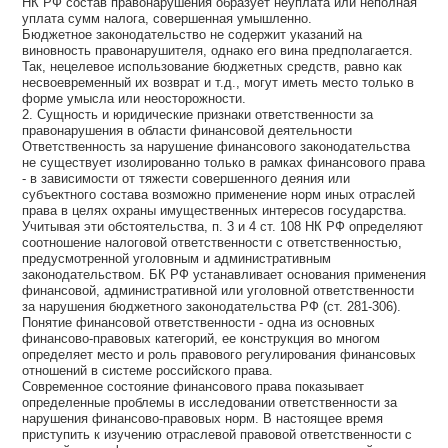
НК РФ состав правонарушения образует неуплата или неполная
уплата сумм налога, совершенная умышленно.
Бюджетное законодательство не содержит указаний на
виновность правонарушителя, однако его вина предполагается.
Так, нецелевое использование бюджетных средств, равно как
несвоевременный их возврат и т.д., могут иметь место только в
форме умысла или неосторожности.
2. Сущность и юридические признаки ответственности за
правонарушения в области финансовой деятельности
Ответственность за нарушение финансового законодательства
не существует изолированно только в рамках финансового права
- в зависимости от тяжести совершенного деяния или
субъектного состава возможно применение норм иных отраслей
права в целях охраны имущественных интересов государства.
Учитывая эти обстоятельства, п. 3 и 4 ст. 108 НК РФ определяют
соотношение налоговой ответственности с ответственностью,
предусмотренной уголовным и административным
законодательством. БК РФ устанавливает основания применения
финансовой, административной или уголовной ответственности
за нарушения бюджетного законодательства РФ (ст. 281-306).
Понятие финансовой ответственности - одна из основных
финансово-правовых категорий, ее конструкция во многом
определяет место и роль правового регулирования финансовых
отношений в системе российского права.
Современное состояние финансового права показывает
определенные проблемы в исследовании ответственности за
нарушения финансово-правовых норм. В настоящее время
приступить к изучению отраслевой правовой ответственности с