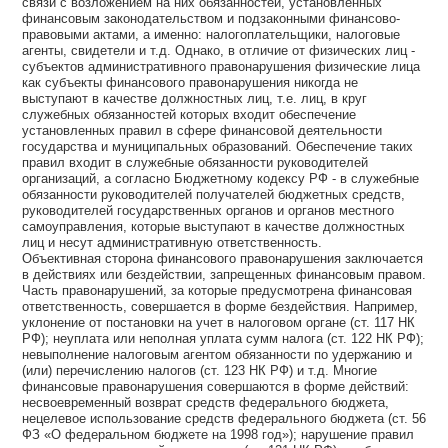
связи с возложением на них обязанностей, установленных
финансовым законодательством и подзаконными финансово-
правовыми актами, а именно: налогоплательщики, налоговые
агенты, свидетели и т.д. Однако, в отличие от физических лиц -
субъектов административного правонарушения физические лица
как субъекты финансового правонарушения никогда не
выступают в качестве должностных лиц, т.е. лиц, в круг
служебных обязанностей которых входит обеспечение
установленных правил в сфере финансовой деятельности
государства и муниципальных образований. Обеспечение таких
правил входит в служебные обязанности руководителей
организаций, а согласно Бюджетному кодексу РФ - в служебные
обязанности руководителей получателей бюджетных средств,
руководителей государственных органов и органов местного
самоуправления, которые выступают в качестве должностных
лиц и несут административную ответственность.
Объективная сторона финансового правонарушения заключается
в действиях или бездействии, запрещенных финансовым правом.
Часть правонарушений, за которые предусмотрена финансовая
ответственность, совершается в форме бездействия. Например,
уклонение от постановки на учет в налоговом органе (ст. 117 НК
РФ); неуплата или неполная уплата сумм налога (ст. 122 НК РФ);
невыполнение налоговым агентом обязанности по удержанию и
(или) перечислению налогов (ст. 123 НК РФ) и т.д. Многие
финансовые правонарушения совершаются в форме действий:
несвоевременный возврат средств федерального бюджета,
нецелевое использование средств федерального бюджета (ст. 56
ФЗ «О федеральном бюджете на 1998 год»); нарушение правил