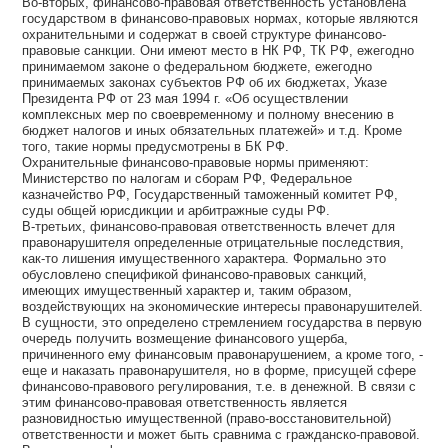
Во-вторых, финансово-правовая ответственность установлена
государством в финансово-правовых нормах, которые являются
охранительными и содержат в своей структуре финансово-
правовые санкции. Они имеют место в НК РФ, ТК РФ, ежегодно
принимаемом законе о федеральном бюджете, ежегодно
принимаемых законах субъектов РФ об их бюджетах, Указе
Президента РФ от 23 мая 1994 г. «Об осуществлении
комплексных мер по своевременному и полному внесению в
бюджет налогов и иных обязательных платежей» и т.д. Кроме
того, такие нормы предусмотрены в БК РФ.
Охранительные финансово-правовые нормы применяют:
Министерство по налогам и сборам РФ, Федеральное
казначейство РФ, Государственный таможенный комитет РФ,
суды общей юрисдикции и арбитражные суды РФ.
В-третьих, финансово-правовая ответственность влечет для
правонарушителя определенные отрицательные последствия,
как-то лишения имущественного характера. Формально это
обусловлено спецификой финансово-правовых санкций,
имеющих имущественный характер и, таким образом,
воздействующих на экономические интересы правонарушителей.
В сущности, это определено стремлением государства в первую
очередь получить возмещение финансового ущерба,
причиненного ему финансовым правонарушением, а кроме того, -
еще и наказать правонарушителя, но в форме, присущей сфере
финансово-правового регулирования, т.е. в денежной. В связи с
этим финансово-правовая ответственность является
разновидностью имущественной (право-восстановительной)
ответственности и может быть сравнима с гражданско-правовой.