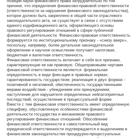
позиций науки финансового права затруднительно по той
причине, что определения финансово-правовой ответственности
(ответственности за нарушения финансового законодательства),
которое должно быть закреплено в общей части отраслевого
законодательного акта, не существует в связи с отсутствием
единого кодификационного акта, оформляющего основы
правового регулирования отношений в сфере публичной
финансовой деятельности. Финансово-правовая ответственность
формируется по институциональному признаку - «снизу вверх»,
поскольку, например, более детальное законодательное
оформление и научное осмысление получают налоговая,
бюджетная и валютная ответственность.
Финансовая ответственность включает в себя все признаки,
характеризующие ее как правовую. Общеправовыми чертами
финансовой ответственности являются: формальная
определенность в виде фиксации в правовых нормах;
гарантированность государством; реализация в двух формах -
позитивной и негативной; обеспеченность государственными
мерами воздействия - убеждением или принуждением;
наступление для нарушителя определенных неблагоприятных
последствий; осуществление в процессуальной форме.
Вместе с тем финансовая ответственность имеет определенную
специфику, обусловленную особенностями финансовой
деятельности государства и механизмом правового
регулирования финансовых отношений. Обособление
финансовой ответственности в самостоятельный вид
юридической ответственности подтверждается и выделением в
финансовом законодательстве процедурно-процессуальных