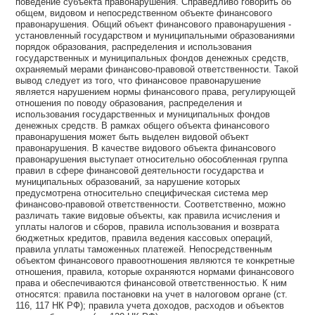
поведение субъекта правонарушения. Справедливо говорить об
общем, видовом и непосредственном объекте финансового
правонарушения. Общий объект финансового правонарушения -
установленный государством и муниципальными образованиями
порядок образования, распределения и использования
государственных и муниципальных фондов денежных средств,
охраняемый мерами финансово-правовой ответственности. Такой
вывод следует из того, что финансовое правонарушение
является нарушением нормы финансового права, регулирующей
отношения по поводу образования, распределения и
использования государственных и муниципальных фондов
денежных средств. В рамках общего объекта финансового
правонарушения может быть выделен видовой объект
правонарушения. В качестве видового объекта финансового
правонарушения выступает относительно обособленная группа
правил в сфере финансовой деятельности государства и
муниципальных образований, за нарушение которых
предусмотрена относительно специфическая система мер
финансово-правовой ответственности. Соответственно, можно
различать такие видовые объекты, как правила исчисления и
уплаты налогов и сборов, правила использования и возврата
бюджетных кредитов, правила ведения кассовых операций,
правила уплаты таможенных платежей. Непосредственным
объектом финансового правоотношения являются те конкретные
отношения, правила, которые охраняются нормами финансового
права и обеспечиваются финансовой ответственностью. К ним
относятся: правила постановки на учет в налоговом органе (ст.
116, 117 НК РФ); правила учета доходов, расходов и объектов