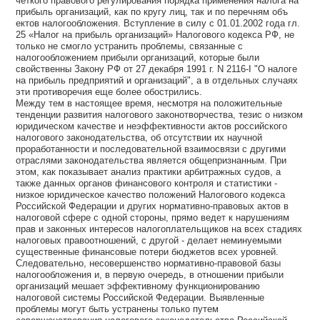
четкого правового регулирования порядка применения налога на
прибыль организаций, как по кругу лиц, так и по перечням объ
ектов налогообложения. Вступление в силу с 01.01.2002 года гл.
25 «Налог на прибыль организаций» Налогового кодекса РФ, не
только не смогло устранить проблемы, связанные с
налогообложением прибыли организаций, которые были
свойственны Закону РФ от 27 декабря 1991 г. N 2116-I "О налоге
на прибыль предприятий и организаций", а в отдельных случаях
эти противоречия еще более обострились.
Между тем в настоящее время, несмотря на положительные
тенденции развития налогового законотворчества, тезис о низком
юридическом качестве и неэффективности актов российского
налогового законодательства, об отсутствии их научной
проработанности и последовательной взаимосвязи с другими
отраслями законодательства является общепризнанным. При
этом, как показывает анализ практики арбитражных судов, а
также данных органов финансового контроля и статистики -
низкое юридическое качество положений Налогового кодекса
Российской Федерации и других нормативно-правовых актов в
налоговой сфере с одной стороны, прямо ведет к нарушениям
прав и законных интересов налогоплательщиков на всех стадиях
налоговых правоотношений, с другой - делает неминуемыми
существенные финансовые потери бюджетов всех уровней.
Следовательно, несовершенство нормативно-правовой базы
налогообложения и, в первую очередь, в отношении прибыли
организаций мешает эффективному функционированию
налоговой системы Российской Федерации. Выявленные
проблемы могут быть устранены только путем