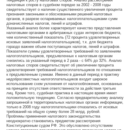
тенденция к росту налоговых споров. Анализ рассмотрения
налоговых споров в судебном порядке за 2002 - 2008 годы
свидетельствует о наличии существенного увеличения процента
признания законными и обоснованными решений налоговых
органов, в разрезе оспариваемых налогоплательщиками сумм
доначисленных налогов, пеней и штрафов.
Указанный анализ более характеризует качество представления
налоговыми органами в арбитражных судах интересов бюджета,
чем количественный показатель (72 процента удовлетворенных
исковых заявлений налогоплательщиков), т.к. для бюджета
гораздо важнее объем поступающих налогов, пеней и штрафов.
Показатели суммы удовлетворенных требований по заявлениям
налогоплательщиков, предъявленных к налоговым органам
снизились за указанный период в 2 раза - с 64% до 32%. Анализ
налоговых споров свидетельствует об увеличении процента
удовлетворения требований налогоплательщиков по отношению
к предъявленным суммам. Именно в данный период в практику
недобросовестных налогоплательщиков входит широкое
использование схем уклонения от налогообложения, основанных
на принципе отсутствия ответственности за действия третьих
лиц. Кроме того, судебная практика в настоящее время имеет
положительную тенденцию. Согласно предварительному анализу
запрошенной в территориальных налоговых органах информации,
только в 2008 году налогоплательщики отказались от исковых
требований на общую сумму более 28 млрд. рублей.
Проблемы применения налогового законодательства
неоднократно становились предметом рассмотрения
Конституционным судом РФ. Это обусловлено отсутствием