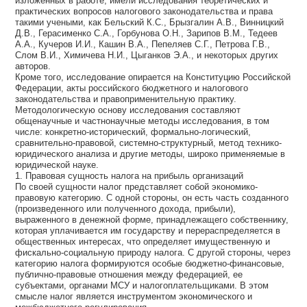
изложенных в работе, имели исследования теоретических и
практических вопросов налогового законодательства и права
такими учеными, как Бельский К.С., Брызгалин А.В., Винницкий
Д.В., Герасименко С.А., Горбунова О.Н., Зарипов В.М., Тедеев
А.А., Кучеров И.И., Кашин В.А., Пепеляев С.Г., Петрова Г.В.,
Слом В.И., Химичева Н.И., Цыганков Э.А., и некоторых других
авторов.
Кроме того, исследование опирается на Конституцию Российской
Федерации, акты российского бюджетного и налогового
законодательства и правоприменительную практику.
Методологическую основу исследования составляют
общенаучные и частнонаучные методы исследования, в том
числе: конкретно-исторический, формально-логический,
сравнительно-правовой, системно-структурный, метод технико-
юридического анализа и другие методы, широко применяемые в
юридической науке.
1. Правовая сущность налога на прибыль организаций
По своей сущности налог представляет собой экономико-
правовую категорию. С одной стороны, он есть часть созданного
(произведенного или полученного дохода, прибыли),
выраженного в денежной форме, принадлежащего собственнику,
которая уплачивается им государству и перераспределяется в
общественных интересах, что определяет имущественную и
фискально-социальную природу налога. С другой стороны, через
категорию налога формируются особые бюджетно-финансовые,
публично-правовые отношения между федерацией, ее
субъектами, органами МСУ и налогоплательщиками. В этом
смысле налог является инструментом экономического и