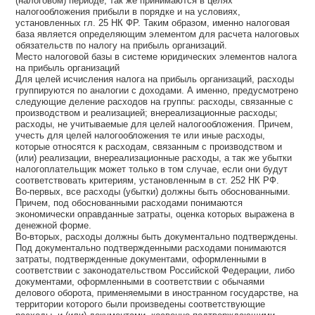
(налоговом) периоде, так же принимаются в целях
налогообложения прибыли в порядке и на условиях,
установленных гл. 25 НК ФР. Таким образом, именно налоговая
база является определяющим элементом для расчета налоговых
обязательств по налогу на прибыль организаций.
Место налоговой базы в системе юридических элементов налога
на прибыль организаций
Для целей исчисления налога на прибыль организаций, расходы
группируются по аналогии с доходами. А именно, предусмотрено
следующие деление расходов на группы: расходы, связанные с
производством и реализацией; внереализационные расходы;
расходы, не учитываемые для целей налогообложения. Причем,
учесть для целей налогообложения те или иные расходы,
которые относятся к расходам, связанным с производством и
(или) реализации, внереализационные расходы, а так же убытки
налогоплательщик может только в том случае, если они будут
соответствовать критериям, установленным в ст. 252 НК РФ.
Во-первых, все расходы (убытки) должны быть обоснованными.
Причем, под обоснованными расходами понимаются
экономически оправданные затраты, оценка которых выражена в
денежной форме.
Во-вторых, расходы должны быть документально подтверждены.
Под документально подтвержденными расходами понимаются
затраты, подтвержденные документами, оформленными в
соответствии с законодательством Российской Федерации, либо
документами, оформленными в соответствии с обычаями
делового оборота, применяемыми в иностранном государстве, на
территории которого были произведены соответствующие