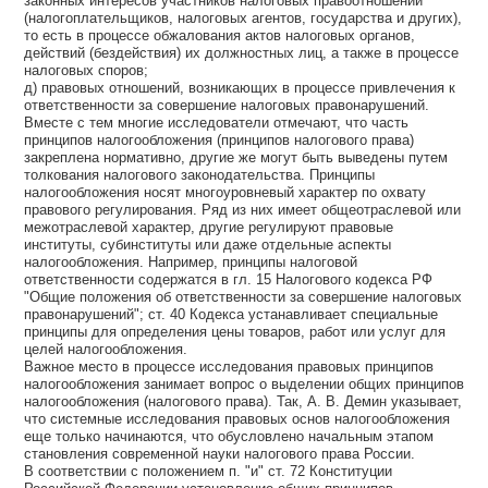
законных интересов участников налоговых правоотношений
(налогоплательщиков, налоговых агентов, государства и других),
то есть в процессе обжалования актов налоговых органов,
действий (бездействия) их должностных лиц, а также в процессе
налоговых споров;
д) правовых отношений, возникающих в процессе привлечения к
ответственности за совершение налоговых правонарушений.
Вместе с тем многие исследователи отмечают, что часть
принципов налогообложения (принципов налогового права)
закреплена нормативно, другие же могут быть выведены путем
толкования налогового законодательства. Принципы
налогообложения носят многоуровневый характер по охвату
правового регулирования. Ряд из них имеет общеотраслевой или
межотраслевой характер, другие регулируют правовые
институты, субинституты или даже отдельные аспекты
налогообложения. Например, принципы налоговой
ответственности содержатся в гл. 15 Налогового кодекса РФ
"Общие положения об ответственности за совершение налоговых
правонарушений"; ст. 40 Кодекса устанавливает специальные
принципы для определения цены товаров, работ или услуг для
целей налогообложения.
Важное место в процессе исследования правовых принципов
налогообложения занимает вопрос о выделении общих принципов
налогообложения (налогового права). Так, А. В. Демин указывает,
что системные исследования правовых основ налогообложения
еще только начинаются, что обусловлено начальным этапом
становления современной науки налогового права России.
В соответствии с положением п. "и" ст. 72 Конституции