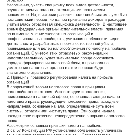
отраслях.
Несомненно, учесть специфику всех видов деятельности,
осуществляемых налогоплательщиками практически
невозможно. Но, в истории развития налоговой системы уже был
постсоветский период, когда при признании доходов и расходов
учитывалась отраслевая специфика деятельности. В настоящее
время федеральные органы исполнительной власти, принимая
во внимание мнение экспертных организаций и
профессиональных сообществ, учитывая особенности видов
деятельности разрабатывают нормы естественной убыли,
принимаемые для целей налогообложения по налогу на прибыль
организаций. С учетом этих отраслевых рекомендаций
налогоплательщику будет значительно проще обосновать
порядок формирования налоговой базы, а произвольно
усмотрение налоговых органов в этом вопросе будет
значительно ограничено.
2. Принципы правового регулирования налога на прибыль
организаций
В современной теории налогового права к принципам
налогообложения относят базовые идеи и положения,
применяемые в налоговой сфере, основополагающие начала
налогового права, руководящие положения права, исходные
направления, основные начала, определяющие суть всей
системы, отрасли или института права. Эти общие начала
находят свое выражение непосредственно в нормах налогового
права.
Рассмотрим основные признаки налога на прибыль.
В ст. 57 Конституции РФ установлена обязанность уплачивать