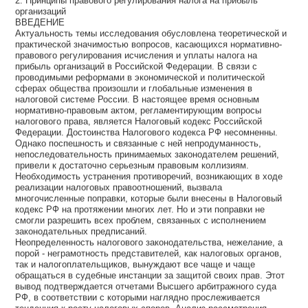
2. Принципы правового регулирования налога на прибыль
организаций
ВВЕДЕНИЕ
Актуальность темы исследования обусловлена теоретической и
практической значимостью вопросов, касающихся нормативно-
правового регулирования исчисления и уплаты налога на
прибыль организаций в Российской Федерации. В связи с
проводимыми реформами в экономической и политической
сферах общества произошли и глобальные изменения в
налоговой системе России. В настоящее время основным
нормативно-правовым актом, регламентирующим вопросы
налогового права, является Налоговый кодекс Российской
Федерации. Достоинства Налогового кодекса РФ несомненны.
Однако поспешность и связанные с ней непродуманность,
непоследовательность принимаемых законодателем решений,
привели к достаточно серьезным правовым коллизиям.
Необходимость устранения противоречий, возникающих в ходе
реализации налоговых правоотношений, вызвала
многочисленные поправки, которые были внесены в Налоговый
кодекс РФ на протяжении многих лет. Но и эти поправки не
смогли разрешить всех проблем, связанных с исполнением
законодательных предписаний.
Неопределенность налогового законодательства, нежелание, а
порой - неграмотность представителей, как налоговых органов,
так и налогоплательщиков, вынуждают все чаще и чаще
обращаться в судебные инстанции за защитой своих прав. Этот
вывод подтверждается отчетами Высшего арбитражного суда
РФ, в соответствии с которыми наглядно прослеживается