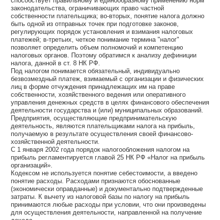
способствует правильному и единообразному применению норм
законодательства, ограничивающих право частной
собственности плательщика; во-вторых, понятие налога должно
быть одной из отправных точек при подготовке законов,
регулирующих порядок установления и взимания налоговых
платежей; в-третьих, четкое понимание термина "налог"
позволяет определить объем полномочий и компетенцию
налоговых органов. Поэтому обратимся к анализу дефиниции
налога, данной в ст. 8 НК РФ.
Под налогом понимается обязательный, индивидуально
безвозмездный платеж, взимаемый с организации и физических
лиц в форме отчуждения принадлежащих им на праве
собственности, хозяйственного ведения или оперативного
управления денежных средств в целях финансового обеспечения
деятельности государства и (или) муниципальных образований.
Предприятия, осуществляющие предпринимательскую
деятельность, являются плательщиками налога на прибыль,
получаемую в результате осуществления своей финансово-
хозяйственной деятельности.
С 1 января 2002 года порядок налогообложения налогом на
прибыль регламентируется главой 25 НК РФ «Налог на прибыль
организаций».
Кодексом не используется понятие себестоимости, а введено
понятие расходы. Расходами признаются обоснованные
(экономически оправданные) и документально подтвержденные
затраты. К вычету из налоговой базы по налогу на прибыль
принимаются любые расходы при условии, что они произведены
для осуществления деятельности, направленной на получение