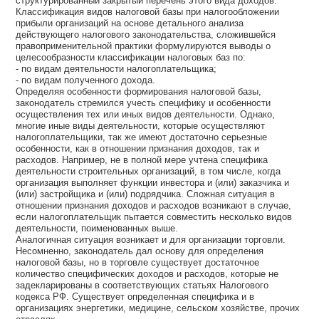
структурированный закрытый перечень этого вида доходов.
Классификация видов налоговой базы при налогообложении
прибыли организаций на основе детального анализа
действующего налогового законодательства, сложившейся
правоприменительной практики формулируются выводы о
целесообразности классификации налоговых баз по:
- по видам деятельности налогоплательщика;
- по видам полученного дохода.
Определяя особенности формирования налоговой базы,
законодатель стремился учесть специфику и особенности
осуществления тех или иных видов деятельности. Однако,
многие иные виды деятельности, которые осуществляют
налогоплательщики, так же имеют достаточно серьезные
особенности, как в отношении признания доходов, так и
расходов. Например, не в полной мере учтена специфика
деятельности строительных организаций, в том числе, когда
организация выполняет функции инвестора и (или) заказчика и
(или) застройщика и (или) подрядчика. Сложная ситуация в
отношении признания доходов и расходов возникают в случае,
если налогоплательщик пытается совместить несколько видов
деятельности, поименованных выше.
Аналогичная ситуация возникает и для организации торговли.
Несомненно, законодатель дал основу для определения
налоговой базы, но в торговле существует достаточное
количество специфических доходов и расходов, которые не
задекларированы в соответствующих статьях Налогового
кодекса РФ. Существует определенная специфика и в
организациях энергетики, медицине, сельском хозяйстве, прочих