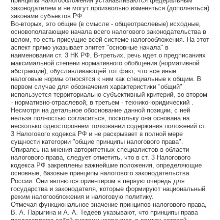
принципы налогообложения устанавливаются федеральным
законодателем и не могут произвольно изменяться (дополняться)
законами субъектов РФ.
Во-вторых, это общие (в смысле - общеотраслевые) исходные,
основополагающие начала всего налогового законодательства в
целом, то есть присущие всей системе налогообложения. На этот
аспект прямо указывает эпитет "основные начала" в
наименовании ст. 3 НК РФ. В-третьих, речь идет о предписаниях
максимальной степени нормативного обобщения (нормативной
абстракции), обуславливающей тот факт, что все иные
налоговые нормы относятся к ним как специальные к общим. В
первом случае для обозначения характеристики "общий"
используется территориально-субъективный критерий, во втором
- нормативно-отраслевой, в третьем - технико-юридический .
Несмотря на детальное обоснование данной позиции, с ней
нельзя полностью согласиться, поскольку она основана на
несколько одностороннем толковании содержания положений ст.
3 Налогового кодекса РФ и не раскрывает в полной мере
сущности категории "общие принципы налогового права".
Опираясь на мнения авторитетных специалистов в области
налогового права, следует отметить, что в ст. 3 Налогового
кодекса РФ закреплены важнейшие положения, определяющие
основные, базовые принципы налогового законодательства
России. Они являются ориентиром в первую очередь для
государства и законодателя, которые формируют национальный
режим налогообложения и налоговую политику.
Отмечая функциональное значение принципов налогового права,
В. А. Парыгина и А. А. Тедеев указывают, что принципы права