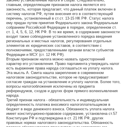
законно установленные налоги и сборы. Следовательно,
главным, определяющим признаком налога является его
законность, которая предлагает, что данный платеж включен в
систему налогов РФ, путем внесения его в соответствующий
перечень, установленный в ст.ст. 13-15 НК РФ. Статус налога
ему придан путем принятия Федерального закона Федеральным
собранием Российской Федерации в порядке, определенном ст.
ст. 1, 4, 5, 6, 12, НК РФ. В то же время, в содержание законности
входит также соблюдение установленного порядка введения
региональных и местных налогов, регулирования отдельных
элементов их юридических составов, в соответствии с
полномочиями, предоставленными органам власти субъектов
Федерации и МСУ. (ст. 12 НК РФ).
Вторым признаком налога можно назвать односторонний
характер его установления. Право парламента утверждать налог
есть выражение права народа соглашаться на уплату налога.
Эта мысль А. Смита нашла закрепление в современном
налоговом законодательстве, которое не предусматривает
согласие граждан на установление и уплату налогов. Более того,
вопросы налогообложения исключены из предмета
референдумов, сходов и других форм прямого волеизъявления
народа.
Третий признак налога - обязательность и индивидуальная
определенность платежа вносимого налогоплательщиком в
бюджет в виде денежного взноса. Обязанность уплата налога
имеет конституционно-правовое содержание, установлена ст.57
Конституции РФ и подтверждена в ст. 21 НК РФ, других
правовых нормах налогового законодательства. Обязанность