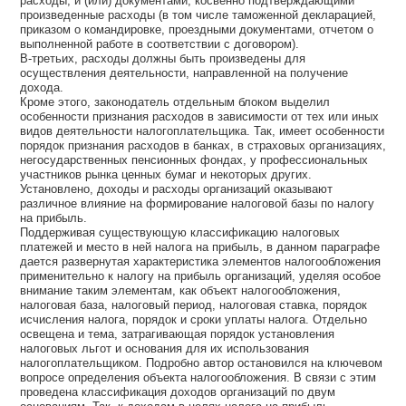
расходы, и (или) документами, косвенно подтверждающими
произведенные расходы (в том числе таможенной декларацией,
приказом о командировке, проездными документами, отчетом о
выполненной работе в соответствии с договором).
В-третьих, расходы должны быть произведены для
осуществления деятельности, направленной на получение
дохода.
Кроме этого, законодатель отдельным блоком выделил
особенности признания расходов в зависимости от тех или иных
видов деятельности налогоплательщика. Так, имеет особенности
порядок признания расходов в банках, в страховых организациях,
негосударственных пенсионных фондах, у профессиональных
участников рынка ценных бумаг и некоторых других.
Установлено, доходы и расходы организаций оказывают
различное влияние на формирование налоговой базы по налогу
на прибыль.
Поддерживая существующую классификацию налоговых
платежей и место в ней налога на прибыль, в данном параграфе
дается развернутая характеристика элементов налогообложения
применительно к налогу на прибыль организаций, уделяя особое
внимание таким элементам, как объект налогообложения,
налоговая база, налоговый период, налоговая ставка, порядок
исчисления налога, порядок и сроки уплаты налога. Отдельно
освещена и тема, затрагивающая порядок установления
налоговых льгот и основания для их использования
налогоплательщиком. Подробно автор остановился на ключевом
вопросе определения объекта налогообложения. В связи с этим
проведена классификация доходов организаций по двум