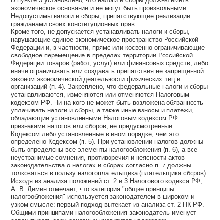
В пункте 3 установлено, что налоги и сборы должны иметь
экономическое основание и не могут быть произвольными.
Недопустимы налоги и сборы, препятствующие реализации
гражданами своих конституционных прав.
Кроме того, не допускается устанавливать налоги и сборы,
нарушающие единое экономическое пространство Российской
Федерации и, в частности, прямо или косвенно ограничивающие
свободное перемещение в пределах территории Российской
Федерации товаров (работ, услуг) или финансовых средств, либо
иначе ограничивать или создавать препятствия не запрещенной
законом экономической деятельности физических лиц и
организаций (п. 4). Закреплено, что федеральные налоги и сборы
устанавливаются, изменяются или отменяются Налоговым
кодексом РФ. Ни на кого не может быть возложена обязанность
уплачивать налоги и сборы, а также иные взносы и платежи,
обладающие установленными Налоговым кодексом РФ
признаками налогов или сборов, не предусмотренные
Кодексом либо установленные в ином порядке, чем это
определено Кодексом (п. 5). При установлении налогов должны
быть определены все элементы налогообложения (п. 6), а все
неустранимые сомнения, противоречия и неясности актов
законодательства о налогах и сборах согласно п. 7 должны
толковаться в пользу налогоплательщика (плательщика сборов).
Исходя из анализа положений ст. 2 и 3 Налогового кодекса РФ,
А. В. Демин отмечает, что категория "общие принципы
налогообложения" используется законодателем в широком и
узком смысле: первый подход вытекает из анализа ст. 2 НК РФ.
Общими принципами налогообложения законодатель именует