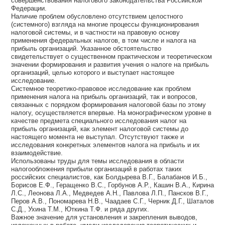
совершенствования налогового законодательства Российской
Федерации.
Наличие проблем обусловлено отсутствием целостного
(системного) взгляда на многие процессы функционирования
налоговой системы, и в частности на правовую основу
применения федеральных налогов, в том числе и налога на
прибыль организаций. Указанное обстоятельство
свидетельствует о существенном практическом и теоретическом
значении формирования и развития учения о налоге на прибыль
организаций, целью которого и выступает настоящее
исследование.
Системное теоретико-правовое исследование как проблем
применения налога на прибыль организаций, так и вопросов,
связанных с порядком формирования налоговой базы по этому
налогу, осуществляется впервые. На монографическом уровне в
качестве предмета специального исследования налог на
прибыль организаций, как элемент налоговой системы до
настоящего момента не выступал. Отсутствуют также и
исследования конкретных элементов налога на прибыль и их
взаимодействие.
Использованы труды для темы исследования в области
налогообложения прибыли организаций в работах таких
российских специалистов, как Болдырева В.Г., Балабанов И.Б.,
Борисов Е.Ф., Геращенко В.С., Горбунов А.Р., Кашин В.А., Кирина
Л.С., Леонова Л.А., Медведев А.Н., Павлова Л.П., Пансков В.Г.,
Перов А.В., Пономарева Н.В., Чаадаев С.Г., Черник Д.Г., Шаталов
С.Д., Ухина Т.М., Юткина Т.Ф. и ряда других.
Важное значение для установления и закрепления выводов,