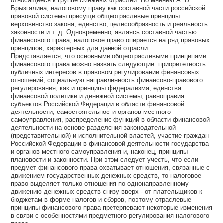
относящиеся к группе смежных отраслей. По мнению А. В.
Брызгалина, налоговому праву как составной части российской
правовой системы присущи общеотраслевые принципы:
верховенство закона, единство, целесообразность и реальность
законности и т. д. Одновременно, являясь составной частью
финансового права, налоговое право опирается на ряд правовых
принципов, характерных для данной отрасли.
Представляется, что основными общеотраслевыми принципами
финансового права можно назвать следующие: приоритетность
публичных интересов в правовом регулировании финансовых
отношений, социальную направленность финансово-правового
регулирования; как и принципы федерализма, единства
финансовой политики и денежной системы, равноправия
субъектов Российской Федерации в области финансовой
деятельности, самостоятельности органов местного
самоуправления, распределение функций в области финансовой
деятельности на основе разделения законодательной
(представительной) и исполнительной властей, участие граждан
Российской Федерации в финансовой деятельности государства
и органов местного самоуправления и, наконец, принципы
плановости и законности. При этом следует учесть, что если
предмет финансового права охватывает отношения, связанные с
движением государственных денежных средств, то налоговое
право выделяет только отношения по однонаправленному
движению денежных средств снизу вверх - от плательщиков к
бюджетам в форме налогов и сборов, поэтому отраслевые
принципы финансового права претерпевают некоторые изменения
в связи с особенностями предметного регулирования налогового