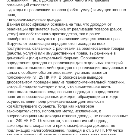
основаниям. Так, к доходам в целях налога на прибыль
организаций относятся:
- доходы от реализации товаров (работ, услуг) и имущественных
прав,
- внереализационные доходы.
Данная классификация основана на том, что доходом от
реализации признается выручка от реализации товаров (работ,
услуг) как собственного производства, так и ранее
приобретенных, выручка от реализации имущественных прав.
Выручка от реализации определяется исходя из всех
поступлений, связанных с расчетами за реализованные товары
(работы, услуги) или имущественные права, выраженные в
денежной и (или) натуральной формах. Особенности
определения доходов от реализации для отдельных категорий
налогоплательщиков либо доходов от реализации, полученных в
связи с особыми обстоятельствами, устанавливаются
положениями гл. 25 НК РФ. В обоснование выводов
диссертантом проведен анализ правоприменительной практики,
который свидетельствует о том, что значительная часть
налогоплательщиков неоднозначно подходит к определению
понятия внереализационных доходов, образующихся в ходе
осуществления предпринимательской деятельности
хозяйствующего субъекта. Тогда как налоговое
законодательство, используя метод исключения, к
внереализационным доходам относит доходы, не поименованные
в ст. 249 НК РФ. Отмечается, что аналогичный подход
законодатель сохраняет и при классификации доходов, не
подлежащих налогообложению, приводя в ст. 270 НК РФ четко