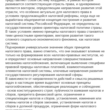
представляют собой систему координат, в рамках которой
развивается соответствующая отрасль права, и одновременно
являются вектором, определяющим направление развития этой
отрасли, что особенно актуально для налогового права в
условиях продолжающейся налоговой реформы, когда еще не
выработана общепринятая концепция построения и развития
налоговой системы Российской Федерации, не определены на
государственном уровне ориентиры налоговой политики страны.
В таких условиях именно принципы налогового права становятся
теми ценностными ориентирами, вектором развития такого
сложного социально-экономического феномена, как налоговая
система.
Подчеркивая универсальное значение общих принципов
налогового права, важно отметить, что они оказывают влияние не
только на формирование всех налогово-правовых институтов, но
и определяют основные направления совершенствования
механизма налогообложения, включающие выявление специфики
правовой природы налоговых платежей, взаимоотношения
элементов налоговой системы, ключевые направления развития
государственного регулирования налоговой сферы.
В зависимости от направленности действий и смысла решаемых
задач в настоящее время выделяют основные принципы
налогообложения, обеспечивающие реализацию и соблюдение:
- основ конституционного строя: публичности взимания налогов и
сборов, приоритета финансовой цели, ограничения и
специализации налогов и сборов, установления, изменения или
отмены налогов и сборов законами, установления налогов и
сборов в должной процедуре, ограничения форм налогового