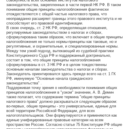
совокупность всех основных институтов налогового
законодательства, закрепленных в части первой НК РФ. В таком
понимании общие принципы налогообложения фактически
отождествляются с общей частью налогового права, что
неоправданно расширяет границы этого правового института и не
способствует его правовой идентификации.
В свою очередь, ст. 2 НК РФ, определяющая отношения,
регулируемые законодательством о налогах и сборах,
сформулирована таким образом, что включает в общие принципы
налогообложения не только нормы-принципы как таковые, но и
регулятивные, и охранительные, и специализированные нормы.
Между тем узкий подход, вытекающий из судебной практики
Конституционного Суда РФ и поддержанный доктринально,
состоит в том, что общие принципы налогообложения
сформулированы в ст. 3 НК РФ и в целом тождественны
основным началам законодательства о налогах и сборах.
Законодатель ориентировался здесь прежде всего на ст. 1 ГК
РФ, именуемую "Основные начала гражданского
законодательства" .
Поддерживая точку зрения о необходимости понимания общих
принципов налогообложения в "узком" значении, А. В. Демин
также полагает, что содержание термина "общие принципы
налогового права" должно раскрываться следующим образом:
во-первых, общие принципы - это универсальные, единые для
всей территории Российской Федерации, для всех
налогоплательщиков. Они формулируются и применяются как
единые унифицированные правовые категории на всем
пространстве России. Согласно статье 75 Конституции РФ общие