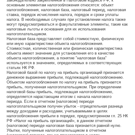
законодательно закрепленной в Налоговом кодексе РФ, к
основным элементам налогообложения относятся: объект
налогообложения, налоговая база, налоговый период, налоговая
ставка, порядок исчисления налога, порядок и сроки уплаты
налога. В необходимых случаях при установлении налога также
могут предусматриваться и факультативные элементы, такие как
налоговые льготы и основания для их использования
налогоплательщиком.
Налоговая база представляет собой стоимостную, физическую
или иную характеристики объекта налогообложения.
Стоимостная, количественная или физическая характеристика
объекта имеют значение для установления его в качестве
объекта налогообложения, а понятие "налоговая база"
используется в значениях, определяемых в соответствующих
статьях НК РФ.
Налоговой базой по налогу на прибыль организаций признается
денежное выражение прибыли, подлежащей налогообложению.
Объектом налогообложения по налогу на прибыль признается
прибыль, полученная налогоплательщиком. При определении
налоговой базы прибыль, подлежащая налогообложению,
определяется нарастающим итогом с начала налогового
периода. Если в отчетном (налоговом) периоде
налогоплательщиком получен убыток - отрицательная разница
между доходами и расходами, учитываемыми в целях
налогообложения прибыли в порядке, предусмотренном гл. 25 НК
РФ «Налог на прибыль организаций», в данном отчетном
(налоговом) периоде налоговая база признается равной нулю.
Убытки, полученные налогоплательщиком в отчетном