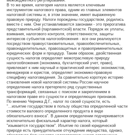
межбюджетного регулирования.
В то же время, категория налога является ключевым
инструментом налогового права, одним из главных элементов
налоговой системы и, в этом значении, имеет выраженную
правовую природу. Налоги порождены государством, родились
вместе с ним. Они устанавливаются законами - это прерогатива
представительной (парламентской) власти. Порядок их уплаты,
взимания, налогового контроля, ответственности, защиты
интересов субъектов налогообложения - все они реализуются
посредством правоустановительных, правообеспечительных,
правонаделительных, правозащитных и правоприменительных
юридических форм и процедур. Таким образом, двойственная
сущность налогов определяет межотраслевую природу
налогообложения (экономика, бухгалтерский учет, право),
привлекает к ним научный и практический интерес экономистов,
менеджеров и юристов, определяет экономико-правовую
специфику налоговедения. За сравнительно короткую историю
становления новой налоговой системы России научное
определение налога претерпело ряд существенных
трансформаций, связанных с поиском и закреплением в
налоговом праве его сущности и определяющих признаков.
По мнению Черника Д.Г., налог по своей сущности, есть
"...изъятие государством в пользу общества определенной части
стоимости валового определенного продукта в виде
обязательного взноса". В данном определении подчеркивается
исключительно фискальный характер налога, который
"изымается государством". Изъятие по своей юридической
природе есть принудительное отчуждение имущества, однако,