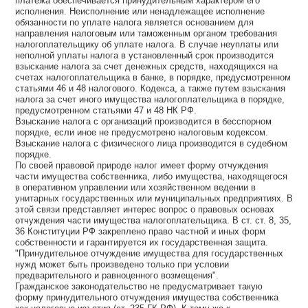
платежа обеспечивается принудительным характером его
исполнения. Неисполнение или ненадлежащее исполнение
обязанности по уплате налога является основанием для
направления налоговым или таможенным органом требования
налогоплательщику об уплате налога. В случае неуплаты или
неполной уплаты налога в установленный срок производится
взыскание налога за счет денежных средств, находящихся на
счетах налогоплательщика в банке, в порядке, предусмотренном
статьями 46 и 48 налогового. Кодекса, а также путем взыскания
налога за счет иного имущества налогоплательщика в порядке,
предусмотренном статьями 47 и 48 НК РФ.
Взыскание налога с организаций производится в бесспорном
порядке, если иное не предусмотрено налоговым кодексом.
Взыскание налога с физического лица производится в судебном
порядке.
По своей правовой природе налог имеет форму отчуждения
части имущества собственника, либо имущества, находящегося
в оперативном управлении или хозяйственном ведении в
унитарных государственных или муниципальных предприятиях. В
этой связи представляет интерес вопрос о правовых основах
отчуждения части имущества налогоплательщика. В ст. ст. 8, 35,
36 Конституции РФ закреплено право частной и иных форм
собственности и гарантируется их государственная защита.
"Принудительное отчуждение имущества для государственных
нужд может быть произведено только при условии
предварительного и равноценного возмещения".
Гражданское законодательство не предусматривает такую
форму принудительного отчуждения имущества собственника