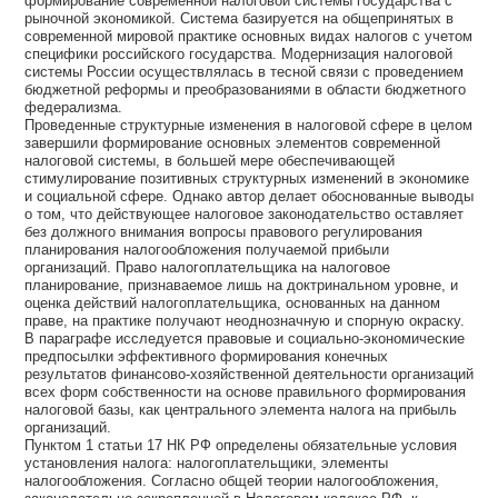
формирование современной налоговой системы государства с
рыночной экономикой. Система базируется на общепринятых в
современной мировой практике основных видах налогов с учетом
специфики российского государства. Модернизация налоговой
системы России осуществлялась в тесной связи с проведением
бюджетной реформы и преобразованиями в области бюджетного
федерализма.
Проведенные структурные изменения в налоговой сфере в целом
завершили формирование основных элементов современной
налоговой системы, в большей мере обеспечивающей
стимулирование позитивных структурных изменений в экономике
и социальной сфере. Однако автор делает обоснованные выводы
о том, что действующее налоговое законодательство оставляет
без должного внимания вопросы правового регулирования
планирования налогообложения получаемой прибыли
организаций. Право налогоплательщика на налоговое
планирование, признаваемое лишь на доктринальном уровне, и
оценка действий налогоплательщика, основанных на данном
праве, на практике получают неоднозначную и спорную окраску.
В параграфе исследуется правовые и социально-экономические
предпосылки эффективного формирования конечных
результатов финансово-хозяйственной деятельности организаций
всех форм собственности на основе правильного формирования
налоговой базы, как центрального элемента налога на прибыль
организаций.
Пунктом 1 статьи 17 НК РФ определены обязательные условия
установления налога: налогоплательщики, элементы
налогообложения. Согласно общей теории налогообложения,