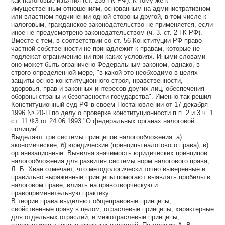
как налоговые изъятия (ст. 235 ГК РФ). К тому же к
имущественным отношениям, основанным на административном
или властном подчинении одной стороны другой, в том числе к
налоговым, гражданское законодательство не применяется, если
иное не предусмотрено законодательством (ч. 3. ст. 2 ГК РФ).
Вместе с тем, в соответствии со ст. 56 Конституции РФ право
частной собственности не принадлежит к правам, которые не
подлежат ограничению ни при каких условиях. Иными словами
оно может быть ограничено Федеральным законом, однако, в
строго определенной мере, "в какой это необходимо в целях
защиты основ конституционного строя, нравственности,
здоровья, прав и законных интересов других лиц, обеспечения
обороны страны и безопасности государства". Именно так решил
Конституционный суд РФ в своем Постановлении от 17 декабря
1996 № 20-П по делу о проверке конституционности п.п. 2 и 3 ч. 1
ст. 11 ФЗ от 24.06.1993 "О федеральных органах налоговой
полиции".
Выделяют три системы принципов налогообложения: а)
экономические; б) юридические (принципы налогового права); в)
организационные. Выявляя значимость юридических принципов
налогообложения для развития системы норм налогового права,
Л. Б. Хван отмечает, что методологически точно выверенные и
правильно выраженные принципы помогают выявлять пробелы в
налоговом праве, влиять на правотворческую и
правоприменительную практику.
В теории права выделяют общеправовые принципы,
свойственные праву в целом, отраслевые принципы, характерные
для отдельных отраслей, и межотраслевые принципы,