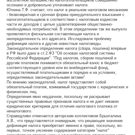
абсолютное большинство налогоплательщиков совершенно
осознано и добровольно уплачивает налоги.
Юткина Т.Ф. считает, что налог в реальном налоговом механизме
- безвозвратная и срочная форма принудительного взыскания с
налогоплательщиков в соответствии с налоговым кодексом
части их доходов с целью удовлетворения общественно-
необходимых потребностей. В этом определении так же выпукло
проявляется фискальная составляющая налога и
неопределенность его адресата. Исследовали проблему
дефиниции налога и другие известные налоговеды.
Законодательное определение налога (сбора, пошлина) впервые
в РФ было дано в ст.2.ФЗ "Об основах налоговой системы
Российской Федерации": "Под налогом, сбором пошлиной и
другим платежом понимается обязательный взнос в бюджет
соответствующего уровня или во внебюджетный фонд,
осуществляемый плательщиками в порядке и на условиях,
определяемых законодательными актами".
По мнению законодателей, налог представляет собой
обязательный платеж, взимаемый государством с юридических и
физических лиц.
Определения явно неудачное, поскольку не раскрывает
существенных правовых признаков налога и не дает никаких
юридических критериев для отличия налогового платежа от
неналогового.
Справедливо отмечается авторским коллективом Брызгалина
А.В., что представляется очевидным, что решающее значение
дефиниция налога приобретает именно в праве, поскольку, во-
первых, точное уяснение содержания категории "налог"