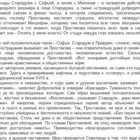
еседы Стародума с Софьей, а затем с Милоном – в четвертом действ
ородного резонера в лице Стародума, а также «страждущей добродет
амой связан и финал пьесы, в котором соединились трогательно
десь госпожу Простакову настигает страшное, абсолютно непреду
бо отталкивает Митрофан, которому она посвятила всю свою безграни
роисходит в тот момент, когда Простакова лишилась всех прав в св
ает она.- Отнята у меня власть! От стыда никуда глаз показать нельзя
к ней положительные герои – Софья, Стародум и Правдин,- сложно, нео
Сострадание вызывает не Простакова – она отвратительна даже в своем 
ё лице человеческое достоинство, человеческое естество. Силь
родума, обращенная к Простаковой: «Вот злонравия достойные пло
рушение нравственных и общественных норм.
х авторских ремарок, касающихся бытовой обстановки, но сами эти по
се. Здесь и примеривание кафтана, и подготовка к «сговору», и уче
дворянской жизни XVIII в.
ещенности и невежестве, о хоро шем и дурном воспитании занимает 
итание»,- заявляет Добролюбов в комедии «Бригадир». Гуманность по
ет из их просвещенных взглядов. Сам образ мышления положительны
о, жестоко и беззаконно. «Воспитание,- указывает Стародум,- дано мн
ее». И напротив, пороки отрицательных героев автор объясняет 
 в пьесе в разных его проявлениях. Так, Простакова, ее муж и ее б
 глубоко убеждены в бесполезности и ненужности знаний. «Без науки 
ростакова. Столь же дики и их общественные представления. Высоки
олько для обогащения. По словам Простаковой, ее отец «воеводою бы
мел достаточек нажить». Преимущества «благородного» сословия 
рать зависимых от них людей.
ыть и дурные наставники. Иван признается Советнице в том, что еще 