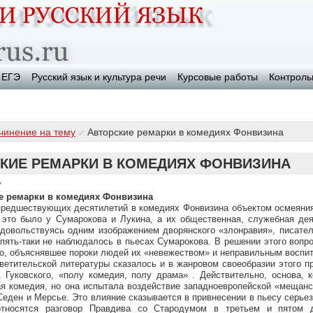
ЕГЭ
Русский язык и культура речи
Курсовые работы
Контроль
чинение на тему
Авторские ремарки в комедиях Фонвизина
КИЕ РЕМАРКИ В КОМЕДИЯХ ФОНВИЗИНА
у
е ремарки в комедиях Фонвизина
предшествующих десятилетий в комедиях Фонвизина объектом осмеяния
к это было у Сумарокова и Лукина, а их общественная, служебная де
 довольствуясь одним изображением дворянского «злонравия», писате
 опять-таки не наблюдалось в пьесах Сумарокова. В решении этого воп
о, объяснявшее пороки людей их «невежеством» и неправильным воспи
етительской литературы сказалось и в жанровом своеобразии этого п
 Гуковского, «полу комедия, полу драма» . Действительно, основа, 
ая комедия, но она испытала воздействие западноевропейской «мещан
Седен и Мерсье. Это влияние сказывается в привнесении в пьесу серье
относятся разговор Правдива со Стародумом в третьем и пятом 