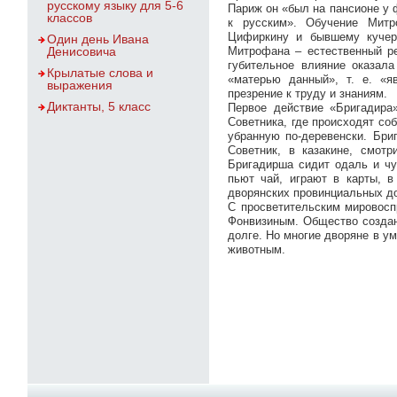
русскому языку для 5-6
Париж он «был на пансионе у 
классов
к русским». Обучение Митр
Цифиркину и бывшему кучеру
Один день Ивана
Денисовича
Митрофана – естественный р
губительное влияние оказала
Крылатые слова и
«матерью данный», т. е. «я
выражения
презрение к труду и знаниям.
Диктанты, 5 класс
Первое действие «Бригадира»
Советника, где происходят соб
убранную по-деревенски. Бриг
Советник, в казакине, смот
Бригадирша сидит одаль и чу
пьют чай, играют в карты, в
дворянских провинциальных д
С просветительским мировосп
Фонвизиным. Общество созда
долге. Но многие дворяне в ум
животным.