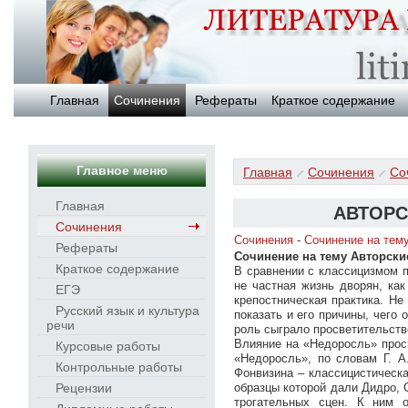
Главная
Сочинения
Рефераты
Краткое содержание
Главное меню
Главная
Сочинения
Со
Главная
АВТОРС
Сочинения
Сочинения
-
Сочинение на тем
Рефераты
Сочинение на тему Авторски
Краткое содержание
В сравнении с классицизмом 
не частная жизнь дворян, ка
ЕГЭ
крепостническая практика. Не
Русский язык и культура
показать и его причины, чего
речи
роль сыграло просветительств
Влияние на «Недоросль» просв
Курсовые работы
«Недоросль», по словам Г. А.
Контрольные работы
Фонвизина – классицистическ
Рецензии
образцы которой дали Дидро, 
трогательных сцен. К ним 