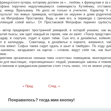
французского кучера, которому должен за «…любовь к французам и за
офана поручено недоучившемуся семинаристу Кутейнику, отставн
, немцу. Вральману. Но дело не только в учителях. Характер Ч 
езультат тех живых примеров, которыми он окружен в доме родителе
 на Митрофана Простакова. Ведь и имя его, в переводе с греческог
вляющий собой мать». От Простаковой Митрофан перенял грубость
 автор предваряет пространной ремаркой, в которой указано, как в
ытия пьесы, как одет каждый из героев, чем он занят. «Театр представл
адир, в сюртуке, ходит и курит табак. Сын его, в дезабилье, кобеняс
рит в календарь… Советница, в дезабилье и корнете, жеманяся, чай
лок вяжет. Софья также сидит одаль и шьет в тамбуре». По ходу дей
 шахматы, загадывают на картах – словом, ведут себя так, как был
омах.
риятием органически связана тема «скотства» помещиков, многократн
но для мыслящих, «просвещенных» людей, уважающих законы и помня
ственном и гражданском развитии стоят столь низко, что их можно упод
« Пред.
След. »
Понравилось? тогда жми кнопку!