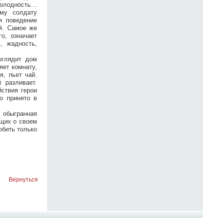
 холодность…
ому солдату
и поведение
й. Самое же
о, означает
, жадность,
ыглядит дом
яет комнату,
я, пьет чай.
 разливает.
ствия герои
о принято в
о обыгранная
щих о своем
обить только
Вернуться