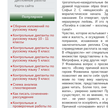
Дипломные работы
трогательно-назидательные б
Карта сайта
драмой подсказан образ благ
Софьи 2. С «мещанской» др
моралистическое начала. З
Популярное
наказание. Ее отвергает, гру
неразумную любовь. И это п
«Погибла я совсем! – восклиц
Сборник изложений по
русскому языку
сына!»
Чувство, которое испытывают 
Контрольные диктанты по
нем и жалость, и осуждение. 
русскому языку 10 - 11
попранное, искаженное в е
классы
заключительная реплика Ста
Контрольные диктанты по
справедливая расплата за на
русскому языку 8 класс
В «Недоросле» нет специальны
множестве представлены в пье
Контрольные диктанты по
русскому языку 5 класс
Митрофана, и ряд других черт 
У Фонвизина вопрос о просв
Контрольные диктанты по
место. «Всему причиной восп
русскому языку 7 класс
героев Фонвизина проистека
Контрольные диктанты по
позволяет им вести себя груб
русскому языку 9 класс
моим по тому веку наилучш
невежеством, представленным
Схема анализа
даже читать. Более того, они
стихотворения
жили»,- уверенно заявляет П
Как писать сочинение-
существуют, по их мнению, т
рассуждение
лет… не умел грамоте, а у
Контрольные и
возможности оскорблять и оби
проверочные работы по
Причиной «злонравия» могут б