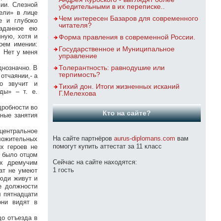
ии. Слезной
убедительными в их переписке..
ели» в лице
Чем интересен Базаров для современного
е и глубоко
читателя?
гаданное ею
чную, хотя и
Форма правления в современной России.
оем имении:
Государственное и Муниципальное
! Нет у меня
управление
Толерантность: равнодушие или
днозначно. В
терпимость?
отчаянии,- а
но звучит и
Тихий дон. Итоги жизненных исканий
ды» – т. е.
Г.Мелехова
дробности во
Кто на сайте?
бные занятия
центральное
На сайте партнёров
aurus-diplomans.com
вам
ложительных
помогут купить аттестат за 11 класс
х героев не
е было отцом
Сейчас на сайте находятся:
их дремучим
1 гость
рат не умеют
люди живут и
е должности
л пятнадцати
они видят в
до отъезда в