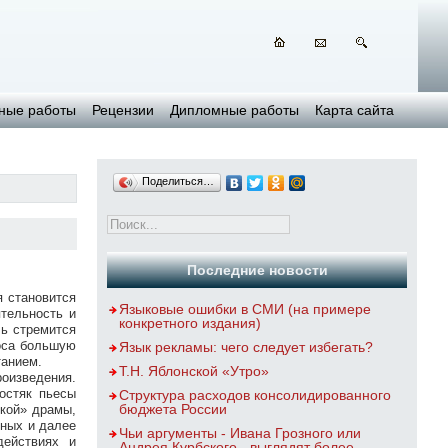
ные работы
Рецензии
Дипломные работы
Карта сайта
Поделиться…
Последние новости
 становится
Языковые ошибки в СМИ (на примере
ятельность и
конкретного издания)
ль стремится
роса большую
Язык рекламы: чего следует избегать?
танием.
Т.Н. Яблонской «Утро»
роизведения.
костяк пьесы
Структура расходов консолидированного
бюджета России
ской» драмы,
зных и далее
Чьи аргументы - Ивана Грозного или
действиях и
Андрея Курбского - выглядят более