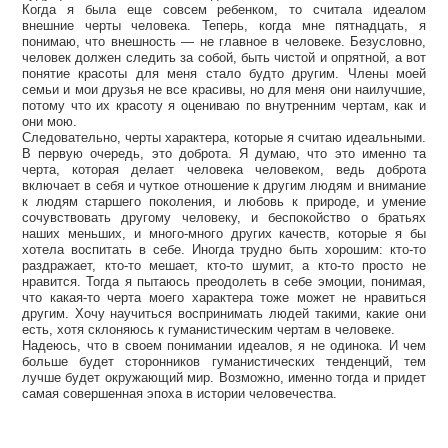
Когда я была еще совсем ребенком, то считала идеалом
внешние черты человека. Теперь, когда мне пятнадцать, я
понимаю, что внешность — не главное в человеке. Безусловно,
человек должен следить за собой, быть чистой и опрятной, а вот
понятие красоты для меня стало будто другим. Члены моей
семьи и мои друзья не все красивы, но для меня они наилучшие,
потому что их красоту я оцениваю по внутренним чертам, как и
они мою.
Следовательно, черты характера, которые я считаю идеальными.
В первую очередь, это доброта. Я думаю, что это именно та
черта, которая делает человека человеком, ведь доброта
включает в себя и чуткое отношение к другим людям и внимание
к людям старшего поколения, и любовь к природе, и умение
сочувствовать другому человеку, и беспокойство о братьях
наших меньших, и много-много других качеств, которые я бы
хотела воспитать в себе. Иногда трудно быть хорошим: кто-то
раздражает, кто-то мешает, кто-то шумит, а кто-то просто не
нравится. Тогда я пытаюсь преодолеть в себе эмоции, понимая,
что какая-то черта моего характера тоже может не нравиться
другим. Хочу научиться воспринимать людей такими, какие они
есть, хотя склоняюсь к гуманистическим чертам в человеке.
Надеюсь, что в своем понимании идеалов, я не одинока. И чем
больше будет сторонников гуманистических тенденций, тем
лучше будет окружающий мир. Возможно, именно тогда и придет
самая совершенная эпоха в истории человечества.