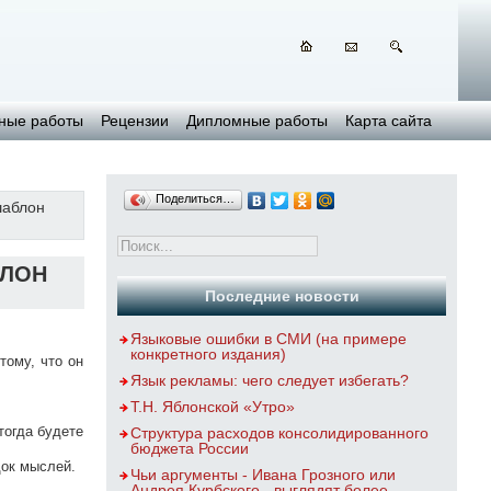
ные работы
Рецензии
Дипломные работы
Карта сайта
Поделиться…
шаблон
БЛОН
Последние новости
Языковые ошибки в СМИ (на примере
конкретного издания)
ому, что он
Язык рекламы: чего следует избегать?
Т.Н. Яблонской «Утро»
тогда будете
Структура расходов консолидированного
бюджета России
док мыслей.
Чьи аргументы - Ивана Грозного или
Андрея Курбского - выглядят более