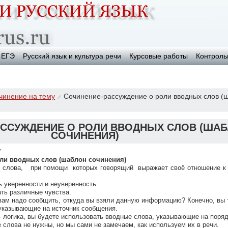
ЕГЭ
Русский язык и культура речи
Курсовые работы
Контроль
чинение на тему
Сочинение-рассуждение о роли вводных слов (
АССУЖДЕНИЕ О РОЛИ ВВОДНЫХ СЛОВ (ША
СОЧИНЕНИЯ)
у
ли вводных слов (шаблон сочинения)
 слова, при помощи которых говорящий выражает своё отношение к т
 уверенности и неуверенность.
ть различные чувства.
 вам надо сообщить, откуда вы взяли данную информацию? Конечно, вы 
указывающие на источник сообщения.
 – логика, вы будете использовать вводные слова, указывающие на поря
 слова не нужны, но мы сами не замечаем, как используем их в речи.