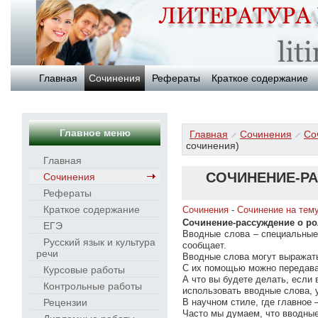
Главная
Сочинения
Рефераты
Краткое содержание
Главное меню
Главная
Сочинения
Со
сочинения)
Главная
СОЧИНЕНИЕ-Р
Сочинения
Рефераты
Краткое содержание
Сочинения
-
Сочинение на тем
Сочинение-рассуждение о ро
ЕГЭ
Вводные слова – специальные
Русский язык и культура
сообщает.
речи
Вводные слова могут выражать
С их помощью можно передава
Курсовые работы
А что вы будете делать, если
Контрольные работы
использовать вводные слова, 
Рецензии
В научном стиле, где главное
Часто мы думаем, что вводные