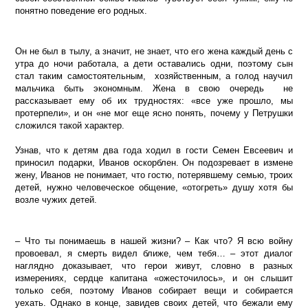
понятно поведение его родных.
Он не был в тылу, а значит, не знает, что его жена каждый день с
утра до ночи работала, а дети оставались одни, поэтому сын
стал таким самостоятельным,
хозяйственным, а голод научил
мальчика быть экономным. Ж
ена в свою очередь не
рассказывает ему об их трудностях: «все уже прошло, мы
протерпели», и он «не мог еще ясно понять, почему у Петрушки
сложился такой характер.
Узнав, что к детям два года ходил в гости Семен Евсеевич и
приносил подарки, Иванов оскорблен. Он подозревает в измене
жену, Иванов не понимает, что гостю, потерявшему семью, троих
детей, нужно человеческое общение, «отогреть» душу хотя бы
возле чужих детей.
– Что ты понимаешь в нашей жизни? – Как что? Я всю войну
провоевал, я смерть видел ближе, чем тебя… – этот диалог
наглядно доказывает, что герои живут, словно в разных
измерениях, сердце капитана «ожесточилось», и он слышит
только себя, поэтому Иванов собирает вещи и собирается
уехать. Однако в конце, завидев своих детей, что бежали ему