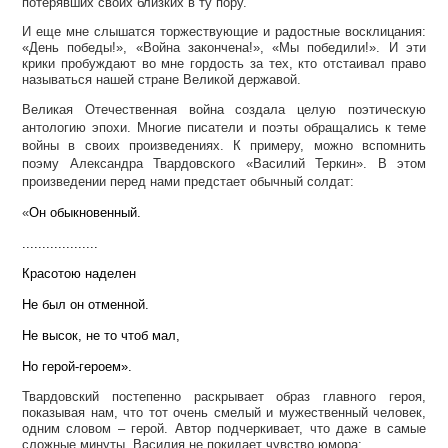
потерявших своих близких в ту пору.
И еще мне слышатся торжествующие и радостные восклицания:
«День победы!», «Война закончена!», «Мы победили!». И эти
крики пробуждают во мне гордость за тех, кто отстаивал право
называться нашей стране Великой державой.
Великая Отечественная война создала целую поэтическую
антологию эпохи. Многие писатели и поэты обращались к теме
войны в своих произведениях. К примеру, можно вспомнить
поэму Александра Твардовского «Василий Теркин». В этом
произведении перед нами предстает обычный солдат:
«
Он обыкновенный.
...................
Красотою наделен
Не был он отменной.
Не высок, не то чтоб мал,
Но герой-героем».
Твардовский постепенно раскрывает образ главного героя,
показывая нам, что тот очень смелый и мужественный человек,
одним словом – герой. Автор подчеркивает, что даже в самые
сложные минуты, Василия не покидает чувство юмора: