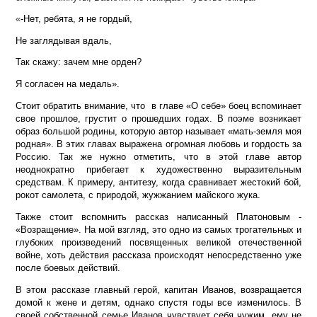
«
-Нет, ребята, я не гордый,
Не заглядывая вдаль,
Так скажу: зачем мне орден?
Я согласен на медаль».
Стоит обратить внимание, что в главе «О себе» боец вспоминает
свое прошлое, грустит о прошедших годах. В поэме возникает
образ большой родины, которую автор называет «мать-земля моя
родная». В этих главах выражена огромная любовь и гордость за
Россию. Так же нужно отметить, что в этой главе автор
неоднократно прибегает к художественно выразительным
средствам. К примеру, антитезу, когда сравнивает жестокий бой,
рокот самолета, с природой, жужжанием майского жука.
Также стоит вспомнить рассказ написанный Платоновым -
«Возращение». На мой взгляд, это одно из самых трогательных и
глубоких произведений посвященных великой отечественной
войне, хоть действия рассказа происходят непосредственно уже
после боевых действий.
В этом рассказе главный герой, капитан Иванов, возвращается
домой к жене и детям, однако спустя годы все изменилось. В
своей собственной семье Иванов чувствует себя чужим, ему не