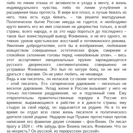
либо по линии отказа от активности и ухода в мечту, в жизнь
индивидуального чувства, либо по линии углубления и
расширения базы протеста. В мире все плохо, и лучше бежать из
него, пока есть куда бежать, – так решили малодушные.
Политическое бытие России никуда не годится, и необходимо
круто менять его во имя спасения не дворянства только, а всей
страны, всего народа, и за это надо бороться до последнего –
таков был воинствующий вывод Фонвизина, и не его одного, из
тяжких уроков крестьянских восстаний и потемкинского режима.
Умиление добродетелями, хотя бы в воображении, любование
изяществом совершенных эстетических форм, смирение и
спокойное склонение головы перед «неизбежным злом», – весь
этот ассортимент эмоциональных пружин зарождающегося
русского дворянского сентиментализма совершенно не
устраивал Фонвизина. Это был по натуре боец; он не мог не
драться с врагами. Он не умел любить, не ненавидя.
Ведь и как писатель, он неласков со своим читателем. Фонвизин
– злой писатель. Его сатирическое дарование – нисколько не
веселое дарование. Уклад жизни в России вызывает у него не
только постоянное раздражение, но и подлинный гнев. Ему
отвратительны правительственные порядки в России его
времени, выражающиеся в рабстве и в дикости страны; ему
стыдно за свой народ; он задыхается на родине. Но в то же
время он отдал всю свою жизнь писателя и политического
деятеля своей родине. Недаром еще Пушкин протестовал против
написания его фамилии двумя словами – фон-Визин. Он писал
брату в 1824 г.: «Не забудь фон Визина писать Фонвизин. Что он
за нехристь? Он русской, из перерусских русской».