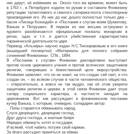
них дерут, об избиениях их. Около того же времени, может быть
в 1763 г., в Петербурге ходили по рукам и составили Фонвизину
репутацию талантливого и смелого сатирика-поэта стихотворные
произведения его. Из них до нас дошло полностью только два –
басня «Лисица Кознодей» и «Послание к слугам моим Шумилову,
Ваньке и Петрушке». В первом из них весьма остроумно и
ядовито разоблачаются официальные похвалы монархам в
речах, одах и т.п. и дается убийственная характеристика
тиранической деятельности царя.
Перевод «Альзиры» научно издан Н.С.Тихонравовым в его книге
(вышедшей посмертно) «Материалы для полного собрания
сочинений Фонвизина». СПб., 1894.
В «Послании к слугам» Фонвизин декларативно выступает
против основ церковного учения и против всяческих защитников
религии, говоривших о божественной цели мироустройства.
Фонвизин заявляет, что он не знает, на что создан сей свет, и что
создан он, – во всяком случае в части человеческого общества,
– отвратительно, а вовсе не так мудро, как об этом уверяли
защитники религии и церкви; в этой связи Фонвизин дает злую
сатиру социального характера, в частности нападая на
церковников. Вот как рассуждает в фонвизинском послании
кучер Ванька, с которым, очевидно, солидарен автор:
...Попы стараются обманывать народ,
Слуги дворецкого, дворецкие господ,
Друг друга господа, а знатные бояря
Нередко обмануть хотят и государя;
И всякий, чтоб набить потуже свой карман,
За благо рассудил приняться за обман.