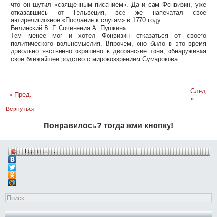
что он шутил «священным писанием». Да и сам Фонвизин, уже
отказавшись от Гельвеция, все же напечатал свое
антирелигиозное «Послание к слугам» в 1770 году.
Белинский В. Г. Сочинения А. Пушкина.
Тем менее мог и хотел Фонвизин отказаться от своего
политического вольномыслия. Впрочем, оно было в это время
довольно явственно окрашено в дворянские тона, обнаруживая
свое ближайшее родство с мировоззрением Сумарокова.
След.
« Пред.
»
Вернуться
Понравилось? тогда жми кнопку!
Поделиться…