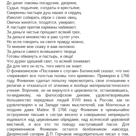
До денег лакомы посадские, дворяне,
Судьи, подьячие, солдаты и крестьяне;
Смиренны пастыри душ наших и сердец
Изволят собирать оброк с своих овец.
Овечки женятся, плодятся, умирают,
А пастыри притом карманы набивают,
За деньги чистые прощают всякий грех,
За деньги множество в раю сулят утех.
Но если говорить на свете правду можно,
То мнение мое скажу я вам неложно:
За деньги самого всевышнего творца
Готовы обмануть и пастырь, и овца!
Что дурен здешний свет, то всякий понимает.
Да для чего он есть, того никто не знает.
О фонвизинском «Послании к слугам» Белинский сказал, что оно
«переживет все толстые поэмы того времени». Примерно в 1766
году Фонвизин сделал попытку пересмотреть свое отношение к
религии и отказаться от атеизма и вообще материалистического
учения. Впрочем, он не вернулся к церковности, остановившись,
по-видимому, на философском деизме, удовлетворявшем
большинство передовых людей XVIII века в России, как он
удовлетворял и на Западе таких мыслителей, как Монтескье и
позднее даже Мабли. В 1766 году Фонвизин в чрезвычайно
остроумном письме к сестре весело и совершенно неприкрыто
издевался над церковными обрядами, над всяческой церковной
мистикой, и все это по поводу наступавшей пасхи. Для
современников Фонвизин остался безбожником навсегда.
Дворянский сатирик Д.П. Горчаков неодобрительно писал о том,