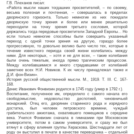
Г.В. Плеханов писал:
«Работа мысли наших тогдашних просветителей, – по своему,
весьма полезная и почтенная, – совершалась в пределах
дворянского горизонта. Только немногие из них покидали
дворянскую точку зрения и более или менее решительно
переходили на точку зрения третьего сословия, которой
держались тогда передовые просветители Западной Европы... Но
если только немногие способны были совершить указанный
переход с одной точки зрения на другую, гораздо более
прогрессивную, то довольно велико было число тех, которые в
течение известного периода своей жизни колебались между
ними. Для некоторых, – хотя и не для всех, – такие колебания
были очень тяжелым, иногда прямо трагическим процессом.
Между колебавшимися и много страдавшими от колебаний
заметнее всех Н.И. Новиков. К их числу принадлежал также и
Д.И. фон-Визин».
История русской общественной мысли. М., 1919. Т. III. С. 167-
168.
Денис Иванович Фонвизин родился в 1745 году (умер в 1792 г.).
Воспитание, полученное им, определило с самого начала его
свободомыслие, недовольство деспотией, чиновничьей
монархией. Отец его, дворянин старинного рода и изрядного
достатка, был человек петровского времени, чуждый
грабительского ажиотажа, охватившего помещиков к середине
века. Учился Фонвизин сначала в гимназиии при Московском
университете, потом в самом университете, и сразу же был
втянут в сферу влияния группы Хераскова. Шестнадцати лет от
роду он выступил в печати в качестве переводчика – отдельной