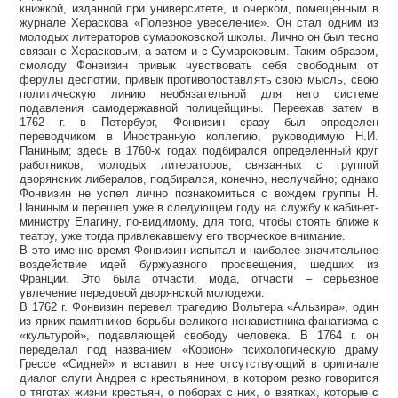
книжкой, изданной при университете, и очерком, помещенным в
журнале Хераскова «Полезное увеселение». Он стал одним из
молодых литераторов сумароковской школы. Лично он был тесно
связан с Херасковым, а затем и с Сумароковым. Таким образом,
смолоду Фонвизин привык чувствовать себя свободным от
ферулы деспотии, привык противопоставлять свою мысль, свою
политическую линию необязательной для него системе
подавления самодержавной полицейщины. Переехав затем в
1762 г. в Петербург, Фонвизин сразу был определен
переводчиком в Иностранную коллегию, руководимую Н.И.
Паниным; здесь в 1760-х годах подбирался определенный круг
работников, молодых литераторов, связанных с группой
дворянских либералов, подбирался, конечно, неслучайно; однако
Фонвизин не успел лично познакомиться с вождем группы Н.
Паниным и перешел уже в следующем году на службу к кабинет-
министру Елагину, по-видимому, для того, чтобы стоять ближе к
театру, уже тогда привлекавшему его творческое внимание.
В это именно время Фонвизин испытал и наиболее значительное
воздействие идей буржуазного просвещения, шедших из
Франции. Это была отчасти, мода, отчасти – серьезное
увлечение передовой дворянской молодежи.
В 1762 г. Фонвизин перевел трагедию Вольтера «Альзира», один
из ярких памятников борьбы великого ненавистника фанатизма с
«культурой», подавляющей свободу человека. В 1764 г. он
переделал под названием «Корион» психологическую драму
Грессе «Сидней» и вставил в нее отсутствующий в оригинале
диалог слуги Андрея с крестьянином, в котором резко говорится
о тяготах жизни крестьян, о поборах с них, о взятках, которые с