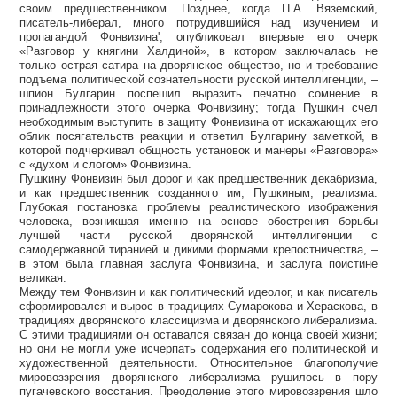
своим предшественником. Позднее, когда П.А. Вяземский,
писатель-либерал, много потрудившийся над изучением и
пропагандой Фонвизина', опубликовал впервые его очерк
«Разговор у княгини Халдиной», в котором заключалась не
только острая сатира на дворянское общество, но и требование
подъема политической сознательности русской интеллигенции, –
шпион Булгарин поспешил выразить печатно сомнение в
принадлежности этого очерка Фонвизину; тогда Пушкин счел
необходимым выступить в защиту Фонвизина от искажающих его
облик посягательств реакции и ответил Булгарину заметкой, в
которой подчеркивал общность установок и манеры «Разговора»
с «духом и слогом» Фонвизина.
Пушкину Фонвизин был дорог и как предшественник декабризма,
и как предшественник созданного им, Пушкиным, реализма.
Глубокая постановка проблемы реалистического изображения
человека, возникшая именно на основе обострения борьбы
лучшей части русской дворянской интеллигенции с
самодержавной тиранией и дикими формами крепостничества, –
в этом была главная заслуга Фонвизина, и заслуга поистине
великая.
Между тем Фонвизин и как политический идеолог, и как писатель
сформировался и вырос в традициях Сумарокова и Хераскова, в
традициях дворянского классицизма и дворянского либерализма.
С этими традициями он оставался связан до конца своей жизни;
но они не могли уже исчерпать содержания его политической и
художественной деятельности. Относительное благополучие
мировоззрения дворянского либерализма рушилось в пору
пугачевского восстания. Преодоление этого мировоззрения шло