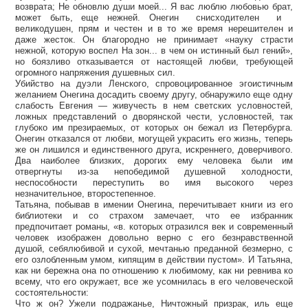
возврата; Не обновлю души моей... Я вас люблю любовью брат,
может быть, еще нежней. Онегин снисходителен и
великодушен, прям и честен и в то же время нерешителен и
даже жесток. Он благородно не принимает «науку страсти
нежной, которую воспел На зон... в чем он истинный был гений»,
но боязливо отказывается от настоящей любви, требующей
огромного напряжения душевных сил.
Убийство на дуэли Ленского, спровоцированное эгоистичным
желанием Онегина досадить своему другу, обнаружило еще одну
слабость Евгения — живучесть в нем светских условностей,
ложных представлений о дворянской чести, условностей, так
глубоко им презираемых, от которых он бежал из Петербурга.
Онегин отказался от любви, могущей украсить его жизнь, теперь
же он лишился и единственного друга, искреннего, доверчивого.
Два наиболее близких, дорогих ему человека были им
отвергнуты из-за непобедимой душевной холодности,
неспособности переступить во имя высокого через
незначительное, второстепенное.
Татьяна, побывав в имении Онегина, перечитывает книги из его
библиотеки и со страхом замечает, что ее избранник
предпочитает романы, «в. которых отразился век и современный
человек изображен довольно верно с его безнравственной
душой, себялюбивой и сухой, мечтанью преданной безмерно, с
его озлобленным умом, кипящим в действии пустом». И Татьяна,
как ни бережна она по отношению к любимому, как ни ревнива ко
всему, что его окружает, все же усомнилась в его человеческой
состоятельности:
Что ж он? Ужели подражанье, Ничтожный призрак, иль еще