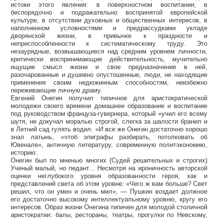
истоки этого явления: в поверхностном воспитании, в
беспорядочно и подражательно воспринятой европейской
культуре, в отсутствии духовных и общественных интересов, в
наполненном условностями и предрассудками укладе
дворянской жизни, в привычке к праздности и
неприспособленности к систематическому труду. Это
незаурядные, возвышающиеся над средним уровнем личности,
критически воспринимающие действительность, мучительно
ищущие смысл жизни и свое предназначение в ней,
разочарованные и душевно опустошенные, люди, не находящие
применения своим недюжинным способностям, неизбежно
переживающие личную драму.
Евгений Онегин получил типичное для аристократической
молодежи своего времени домашнее образование и воспитание
под руководством француза-гувернера, который «учил его всему
шутя, не докучал моралью строгой, слегка за шалости бранил и
в Летний сад гулять водил. «И все же Онегин достаточно хорошо
знал латынь, «чтоб эпиграфы разбирать, потолковать об
Ювенале», античную литературу, современную политэкономию,
историю:
Онегин был по мненью многих (Судей решительных и строгих)
Ученый малый, но педант... Несмотря на ироничность авторской
оценки неглубокого уровня образованности героя, как и
представлений света об этом уровне: «Чего ж вам больше? Свет
решил, что он умен и очень мил», — Пушкин воздает должное
его достаточно высокому интеллектуальному уровню, кругу его
интересов. Образ жизни Онегина типичен для молодой столичной
аристократии: балы, рестораны, театры, прогулки по Невскому,