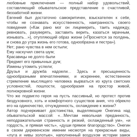
любовные приключения — полный набор удовольствий,
составляющий обывательское представление о счастливой,
беззаботной жизни.
Евгений был достаточно самокритичен, взыскателен к себе,
чтобы не сознавать искусственность, наигранность своего
поведения («Как рано мог он лицемерить, таить надежду,
ревновать, разуверять, заставить верить, казаться мрачным,
изнывать...»), отупляющий образ жизни («Проснется за полдень,
и снова до утра жизнь его готова, однообразна и пестра»).
Нет; рано чувства в нем остыли;
Ему наскучил света шум;
Красавицы не долго были
Предмет его привычных дум;
Измены утомить успели;
Друзья и дружба надоели... Здесь и пресыщенность
однообразными впечатлениями, и искреннее, естественное
стремление мыслящего человека вырваться из круга светских
условностей, пошлости, однообразия на простор живой,
полнокровной жизни.
Что же подвигло героя на пусть пассивный, но протест против
бездуховного, хоть и комфортного существов ания, что обрекло
его на одиночество, отчужденность, охлаждение к жизни?
Автор подчеркивает достоинства, выделяющие Онегина над
обывательской массой: «...Мечтам невольная преданность,
неподражательная странность и резкий, охлажденный ум», «и
гордость, и прямая честь», «души прямое благородство». Онегин
в своем деревенском имении несмотря на прекрасные виды,
«луга и нивы золотые», наполненный воздухом истории замок