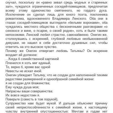
скучал, поскольку он «равно зевал средь модных и старинных
зал», чуждался ограниченных соседей-помещиков, предпочитая
всему этому одиночество смятенного, но гордого духа.
Исключение он сделал лишь для юного поэта, поклонника
романтизма, вдохновенного Владимира Ленского. Оба они в
глазах соседей-помещиков выглядели «белыми воронами», оба
чуждались местного общества с бесконечными разговорами «о
сенокосе и вине, о псарне, о своей родне», хоть и были такими
непохожими. Ленский любил страстно, самозабвенно. Онегин же,
столкнувшись с искренней, глубокой любовью необыкновенной
девушки, не нашел в себе достаточно душевных сил, чтобы
ответить на это высокое чувство.
Почему же Онегин отвергает любовь Татьяны? Он искренне
воздает ей должное:
...Когда б семейственной картиной
Пленился я хоть миг единый,
То, верно б, кроме вас одной
Невесты не искал иной.
Онегин убеждает Татьяну, что не создан для наполненной тихими
радостями размеренной и однообразной семейной жизни:
я не создан для блаженства;
Ему чужда душа моя;
Напрасны ваши совершенства:
Их вовсе недостоин я.
Поверьте (совесть в том порукой),
Супружество нам будет мукой. И дальше объясняет причину
своей неприспособленности к семейной жизни, к настоящему
чувству внутренней опустошенностью: Мечтам и годам нет