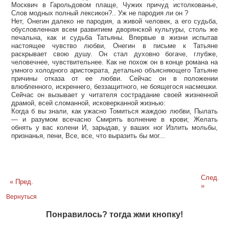
Москвич в Гарольдовом плаще, Чужих причуд истолкованье,
Слов модных полный лексикон?.. Уж не пародия ли он ?
Нет, Онегин далеко не пародия, а живой человек, а его судьба,
обусловленная всем развитием дворянской культуры, столь же
печальна, как и судьба Татьяны. Впервые в жизни испытав
настоящее чувство любви, Онегин в письме к Татьяне
раскрывает свою душу. Он стал духовно богаче, глубже,
человечнее, чувствительнее. Как не похож он в конце романа на
умного холодного аристократа, детально объясняющего Татьяне
причины отказа от ее любви. Сейчас он в положении
влюбленного, искреннего, беззащитного, не боящегося насмешки.
Сейчас он вызывает у читателя сострадание своей жизненной
драмой, всей сломанной, исковерканной жизнью:
Когда б вы знали, как ужасно Томиться жаждою любви, Пылать
— и разумом всечасно Смирять волнение в крови; Желать
обнять у вас колени И, зарыдав, у ваших ног Излить мольбы,
признанья, пени, Все, все, что выразить бы мог...
След.
« Пред.
»
Вернуться
Понравилось? тогда жми кнопку!