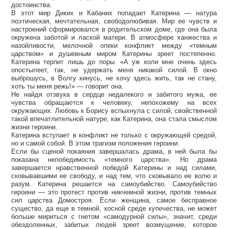
достоинства.
В этот мир Диких и Кабаних попадает Катерина — натура
поэтическая, мечтательная, свободолюбивая. Мир ее чувств и
настроений сформировался в родительском доме, где она была
окружена заботой и лаской матери. В атмосфере ханжества и
назойливости, мелочной опеки конфликт между «темным
царством» и душевным миром Катерины зреет постепенно.
Катерина терпит лишь до поры. «А уж коли мне очень здесь
опостылеет, так, не удержать меня никакой силой. В окно
выброшусь, в Волгу кинусь, не хочу здесь жить, так не стану,
хоть ты меня режь!» — говорит она.
Не найдя отзвука в сердце недалекого и забитого мужа, ее
чувства обращаются к человеку, непохожему на всех
окружающих. Любовь к Борису вспыхнула с силой, свойственной
такой впечатлительной натуре, как Катерина, она стала смыслом
жизни героини.
Катерина вступает в конфликт не только с окружающей средой,
но и самой собой. В этом трагизм положения героини.
Если бы сценой покаяния завершалась драма, в ней была бы
показана непобедимость «темного царства». Но драма
завершается нравственной победой Катерины и над силами,
сковывавшими ее свободу, и над тем, что сковывало ее волю и
разум. Катерина решается на самоубийство. Самоубийство
героини — это протест против никчемной жизни, против темных
сил царства Домостроя. Если женщина, самое бесправное
существо, да еще в темной, косной среде купечества, не может
больше мириться с гнетом «самодурной силы», значит, среди
обездоленных, забитых людей зреет возмущение, которое