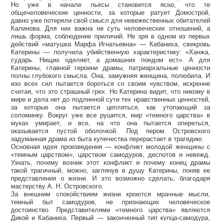
Но уже в начале пьесы становится ясно, что те
общечеловеческие ценности, за которые ратует Домострой,
давно уже потеряли свой смысл для невежественных обитателей
Калинова. Для них важна не суть человеческих отношений, а
лишь форма, соблюдение приличий. Не зря в одном из первых
действий «матушка Марфа Игнатьевна» — Кабаниха, свекровь
Катерины — получила убийственную характеристику: «Ханжа,
сударь. Нищих оделяет, а домашних поедом ест». А для
Катерины, главной героини драмы, патриархальные ценности
полны глубокого смысла. Она, замужняя женщина, полюбила. И
изо всех сил пытается бороться со своим чувством, искренне
считая, что это страшный грех. Но Катерина видит, что никому в
мире и дела нет до подлинной сути тех нравственных ценностей,
за которые она пытается цепляться, как утопающий за
соломинку. Вокруг уже все рушится, мир «темного царства» в
муках умирает, и все, на что она пытается опереться,
оказывается пустой оболочкой. Под пером Островского
задуманная драма из быта купечества перерастает в трагедию.
Основная идея произведения — конфликт молодой женщины с
«темным царством», царством самодуров, деспотов и невежд.
Узнать, почему возник этот конфликт и почему конец драмы
такой трагичный, можно, заглянув в душу Катерины, поняв ее
представления о жизни. И это возможно сделать, благодаря
мастерству А. Н. Островского.
За внешним спокойствием жизни кроются мрачные мысли,
темный быт самодуров, не признающих человеческое
достоинство. Представителями «темного царства» являются
Дикой и Кабаниха. Первый — законченный тип купца-самодура,