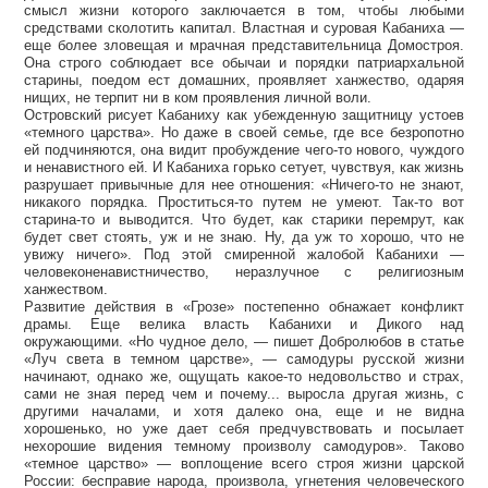
смысл жизни которого заключается в том, чтобы любыми
средствами сколотить капитал. Властная и суровая Кабаниха —
еще более зловещая и мрачная представительница Домостроя.
Она строго соблюдает все обычаи и порядки патриархальной
старины, поедом ест домашних, проявляет ханжество, одаряя
нищих, не терпит ни в ком проявления личной воли.
Островский рисует Кабаниху как убежденную защитницу устоев
«темного царства». Но даже в своей семье, где все безропотно
ей подчиняются, она видит пробуждение чего-то нового, чуждого
и ненавистного ей. И Кабаниха горько сетует, чувствуя, как жизнь
разрушает привычные для нее отношения: «Ничего-то не знают,
никакого порядка. Проститься-то путем не умеют. Так-то вот
старина-то и выводится. Что будет, как старики перемрут, как
будет свет стоять, уж и не знаю. Ну, да уж то хорошо, что не
увижу ничего». Под этой смиренной жалобой Кабанихи —
человеконенавистничество, неразлучное с религиозным
ханжеством.
Развитие действия в «Грозе» постепенно обнажает конфликт
драмы. Еще велика власть Кабанихи и Дикого над
окружающими. «Но чудное дело, — пишет Добролюбов в статье
«Луч света в темном царстве», — самодуры русской жизни
начинают, однако же, ощущать какое-то недовольство и страх,
сами не зная перед чем и почему... выросла другая жизнь, с
другими началами, и хотя далеко она, еще и не видна
хорошенько, но уже дает себя предчувствовать и посылает
нехорошие видения темному произволу самодуров». Таково
«темное царство» — воплощение всего строя жизни царской
России: бесправие народа, произвола, угнетения человеческого