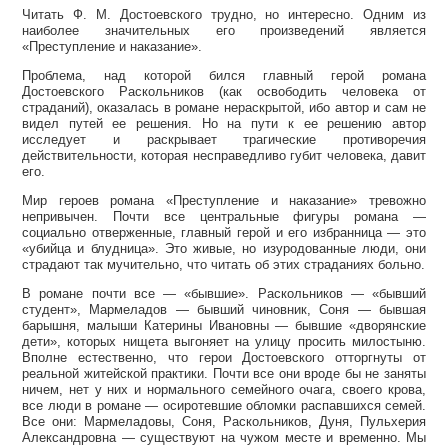
Читать Ф. М. Достоевского трудно, но интересно. Одним из
наиболее значительных его произведений является
«Преступление и наказание».
Проблема, над которой бился главный герой романа
Достоевского Раскольников (как освободить человека от
страданий), оказалась в романе нераскрытой, ибо автор и сам не
видел путей ее решения. Но на пути к ее решению автор
исследует и раскрывает трагические противоречия
действительности, которая несправедливо губит человека, давит
его.
Мир героев романа «Преступление и наказание» тревожно
непривычен. Почти все центральные фигуры романа —
социально отверженные, главный герой и его избранница — это
«убийца и блудница». Это живые, но изуродованные люди, они
страдают так мучительно, что читать об этих страданиях больно.
В романе почти все — «бывшие». Раскольников — «бывший
студент», Мармеладов — бывший чиновник, Соня — бывшая
барышня, малыши Катерины Ивановны — бывшие «дворянские
дети», которых нищета выгоняет на улицу просить милостыню.
Вполне естественно, что герои Достоевского отторгнуты от
реальной житейской практики. Почти все они вроде бы не заняты
ничем, нет у них и нормального семейного очага, своего крова,
все люди в романе — осиротевшие обломки распавшихся семей.
Все они: Мармеладовы, Соня, Раскольников, Дуня, Пульхерия
Александровна — существуют на чужом месте и временно. Мы