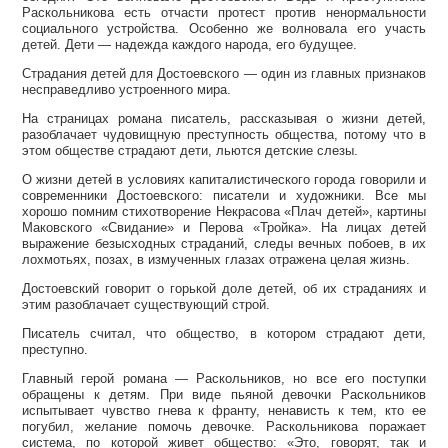
Раскольникова есть отчасти протест против ненормальности
социального устройства. Особенно же волновала его участь
детей. Дети — надежда каждого народа, его будущее.
Страдания детей для Достоевского — один из главных признаков
несправедливо устроенного мира.
На страницах романа писатель, рассказывая о жизни детей,
разоблачает чудовищную преступность общества, потому что в
этом обществе страдают дети, льются детские слезы.
О жизни детей в условиях капиталистического города говорили и
современники Достоевского: писатели и художники. Все мы
хорошо помним стихотворение Некрасова «Плач детей», картины
Маковского «Свидание» и Перова «Тройка». На лицах детей
выражение безысходных страданий, следы вечных побоев, в их
лохмотьях, позах, в измученных глазах отражена целая жизнь.
Достоевский говорит о горькой доле детей, об их страданиях и
этим разоблачает существующий строй.
Писатель считал, что общество, в котором страдают дети,
преступно.
Главный герой романа — Раскольников, но все его поступки
обращены к детям. При виде пьяной девочки Раскольников
испытывает чувство гнева к франту, ненависть к тем, кто ее
погубил, желание помочь девочке. Раскольникова поражает
система, по которой живет общество: «Это, говорят, так и