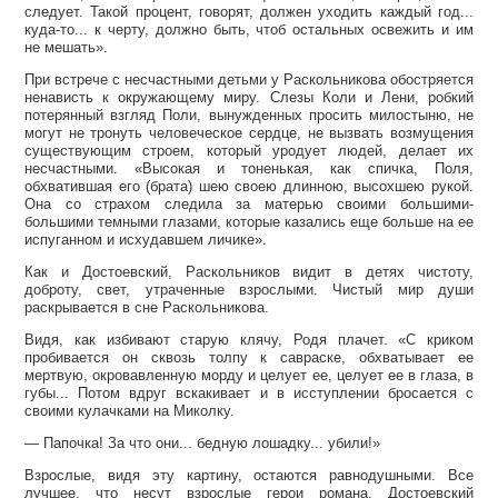
следует. Такой процент, говорят, должен уходить каждый год...
куда-то... к черту, должно быть, чтоб остальных освежить и им
не мешать».
При встрече с несчастными детьми у Раскольникова обостряется
ненависть к окружающему миру. Слезы Коли и Лени, робкий
потерянный взгляд Поли, вынужденных просить милостыню, не
могут не тронуть человеческое сердце, не вызвать возмущения
существующим строем, который уродует людей, делает их
несчастными. «Высокая и тоненькая, как спичка, Поля,
обхватившая его (брата) шею своею длинною, высохшею рукой.
Она со страхом следила за матерью своими большими-
большими темными глазами, которые казались еще больше на ее
испуганном и исхудавшем личике».
Как и Достоевский, Раскольников видит в детях чистоту,
доброту, свет, утраченные взрослыми. Чистый мир души
раскрывается в сне Раскольникова.
Видя, как избивают старую клячу, Родя плачет. «С криком
пробивается он сквозь толпу к савраске, обхватывает ее
мертвую, окровавленную морду и целует ее, целует ее в глаза, в
губы... Потом вдруг вскакивает и в исступлении бросается с
своими кулачками на Миколку.
— Папочка! За что они... бедную лошадку... убили!»
Взрослые, видя эту картину, остаются равнодушными. Все
лучшее, что несут взрослые герои романа, Достоевский