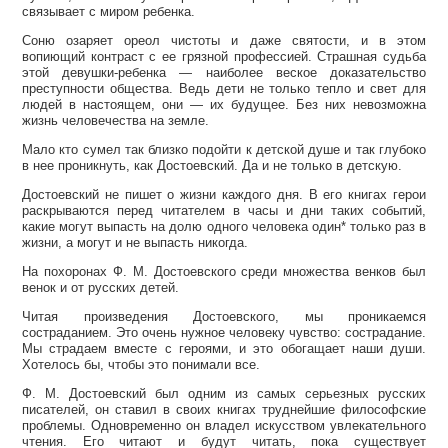
связывает с миром ребенка.
Соню озаряет ореол чистоты и даже святости, и в этом
вопиющий контраст с ее грязной профессией. Страшная судьба
этой девушки-ребенка — наиболее веское доказательство
преступности общества. Ведь дети не только тепло и свет для
людей в настоящем, они — их будущее. Без них невозможна
жизнь человечества на земле.
Мало кто сумел так близко подойти к детской душе и так глубоко
в нее проникнуть, как Достоевский. Да и не только в детскую.
Достоевский не пишет о жизни каждого дня. В его книгах герои
раскрываются перед читателем в часы и дни таких событий,
какие могут выпасть на долю одного человека один* только раз в
жизни, а могут и не выпасть никогда.
На похоронах Ф. М. Достоевского среди множества венков был
венок и от русских детей.
Читая произведения Достоевского, мы проникаемся
состраданием. Это очень нужное человеку чувство: сострадание.
Мы страдаем вместе с героями, и это обогащает наши души.
Хотелось бы, чтобы это понимали все.
Ф. М. Достоевский был одним из самых серьезных русских
писателей, он ставил в своих книгах труднейшие философские
проблемы. Одновременно он владел искусством увлекательного
чтения. Его читают и будут читать, пока существует