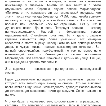
встречаем их на постое в номерах, в углах, на временном
пристанище у знакомых. Многих из них гонят и с этого
случайного места. Страшно, звучит вопрос Мармеладова:
«Понимаете ли, понимаете ли вы, милостивый государь, что
значит, когда уже некуда больше идти? Ибо надо, чтобы всякому
человеку хоть куда-нибудь можно было пойти...» Почти все они
вольные или невольные «вечные странники». Нет у них и
душевного покоя. Да и весь Петербург вообще — «город
полусумасшедших». Настрой у большинства героев
отрицательный. Спокойного тона нет. То и дело страшные
картины сменяются еще более ужасными: вот женщина
бросается с моста в реку. Перед нами на миг приоткрывается
дверь в чужую жизнь, полную безысходного отчаяния. Вот
пьяный, опустившийся, полубезумный, но тем не менее ясно
понимающий ужас и безвыходность своего положения
Мармеладов. Вот Катерина Ивановна с детьми на улице. Нищие,
они вынуждены просить милостыню.
Эти картины — неизбежная принадлежность петербургской
жизни.
Герои Достоевского попадают в такие жизненные тупики, из
которых есть только один выход — смерть. Кто же виновник
всего этого? Ощущение безвыходности доводит Раскольникова
до отчаяния, до бешенства, почти до безумия. Соню толкает на
панель.
Что же будет с человечеством, которое калечат и развращают
сегодня? Это волновало Достоевского. Ведь и преступление