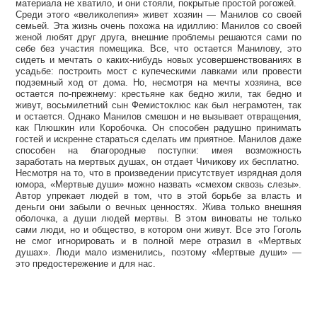
материала не хватило, и они стояли, покрытые простой рогожей.
Среди этого «великолепия» живет хозяин — Манилов со своей
семьей. Эта жизнь очень похожа на идиллию: Манилов со своей
женой любят друг друга, внешние проблемы решаются сами по
себе без участия помещика. Все, что остается Манилову, это
сидеть и мечтать о каких-нибудь новых усовершенствованиях в
усадьбе: построить мост с купеческими лавками или провести
подземный ход от дома. Но, несмотря на мечты хозяина, все
остается по-прежнему: крестьяне как бедно жили, так бедно и
живут, восьмилетний сын Фемистоклюс как был неграмотен, так
и остается. Однако Манилов смешон и не вызывает отвращения,
как Плюшкин или Коробочка. Он способен радушно принимать
гостей и искренне стараться сделать им приятное. Манилов даже
способен на благородные поступки: имея возможность
заработать на мертвых душах, он отдает Чичикову их бесплатно.
Несмотря на то, что в произведении присутствует изрядная доля
юмора, «Мертвые души» можно назвать «смехом сквозь слезы».
Автор упрекает людей в том, что в этой борьбе за власть и
деньги они забыли о вечных ценностях. Жива только внешняя
оболочка, а души людей мертвы. В этом виноваты не только
сами люди, но и общество, в котором они живут. Все это Гоголь
не смог игнорировать и в полной мере отразил в «Мертвых
душах». Люди мало изменились, поэтому «Мертвые души» —
это предостережение и для нас.