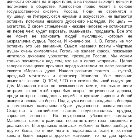
ценности отходят на второй план, а на первый выходят деньги и
положение в обществе. Крепостное право лежит в основе
государственной системы России. Люди не стремятся к
лучшему, не Интересуются науками и искусством, не пытаются
оставить потомкам никакого духовного наследия. Их цель —
богатство. В своем стремлении к наживе человек не остановится
ни перед чем: будет воровать, обманывать, продавать. Все это
не может не волновать людей мыслящих, которым не
безразлична судьба России. И конечно же, Н. В. Гоголь не мог
оставить это без внимания. Смысл названия поэмы «Мертвые
души» очень символичен. Гоголь не жалеет красок, показывая
читателю духовное убожество, грозящее России. Мы можем
только посмеяться над тем, что не в силах исправить. Целая
галерея помещиков проходит перед читателем по мере развития
сюжета «Мертвых душ». Начало развития сюжета — пустой,
праздный мечтатель и фантазер Манилов. Уже описание
поместья говорит Q ТОМ, ЧТО его хозяин большой выдумщик.
Дом Манилова стоит на возвышенном месте, «открытом всем
ветрам», склон этой горы был покрыт остриженным дерном,
среди которого попадались клумбы с кустами сирени и белой
акации и несколько берез. Под двумя из них находилась беседка
с помпезным названием «Храм уединенного размышления».
Сходство с английским парком подчеркивалось прудом,
заросшим зеленью. Во внутреннем убранстве поместья
Манилова также отразилось несоответствие грез помещика и
реальности. В отдельных комнатах мебели не было вообще, в
других была, но в ней чего-то недоставало: если в гостиной
кресла были покрыты дорогой материей, то на два кресла