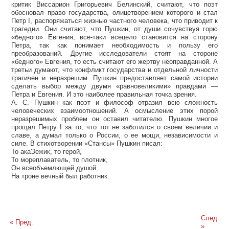
критик Виссарион Григорьевич Белинский, считают, что поэт
обосновал право государства, олицетворением которого и стал
Петр I, распоряжаться жизнью частного человека, что приводит к
трагедии. Они считают, что Пушкин, от души сочувствуя горю
«бедного» Евгения, все-таки всецело становится на сторону
Петра, так как понимает необходимость и пользу его
преобразований. Другие исследователи стоят на стороне
«бедного» Евгения, то есть считают его жертву неоправданной. А
третьи думают, что конфликт государства и отдельной личности
трагичен и неразрешим. Пушкин предоставляет самой истории
сделать выбор между двумя «равновеликими» правдами —
Петра и Евгения. И это наиболее правильная точка зрения.
А. С. Пушкин как поэт и философ отразил всю сложность
человеческих взаимоотношений. А осмысление этих порой
неразрешимых проблем он оставил читателю. Пушкин многое
прощал Петру I за то, что тот не заботился о своем величии и
славе, а думал только о России, о ее мощи, независимости и
силе. В стихотворении «Стансы» Пушкин писал:
То акаЭежик, то герой,
То мореплаватель, то плотник,
Он всеобъемлющей душой
На троне вечный был работник.
След.
« Пред.
»