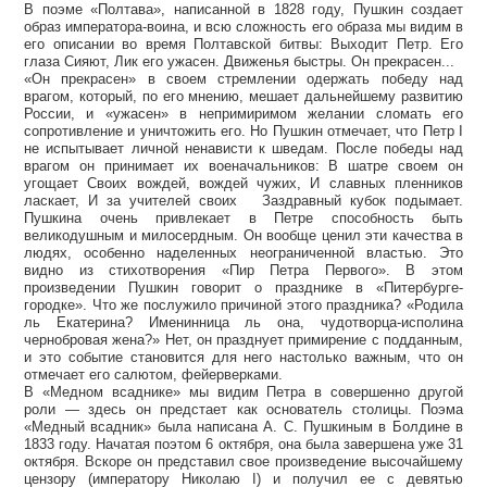
В поэме «Полтава», написанной в 1828 году, Пушкин создает
образ императора-воина, и всю сложность его образа мы видим в
его описании во время Полтавской битвы: Выходит Петр. Его
глаза Сияют, Лик его ужасен. Движенья быстры. Он прекрасен...
«Он прекрасен» в своем стремлении одержать победу над
врагом, который, по его мнению, мешает дальнейшему развитию
России, и «ужасен» в непримиримом желании сломать его
сопротивление и уничтожить его. Но Пушкин отмечает, что Петр I
не испытывает личной ненависти к шведам. После победы над
врагом он принимает их военачальников: В шатре своем он
угощает Своих вождей, вождей чужих, И славных пленников
ласкает, И за учителей своих Заздравный кубок подымает.
Пушкина очень привлекает в Петре способность быть
великодушным и милосердным. Он вообще ценил эти качества в
людях, особенно наделенных неограниченной властью. Это
видно из стихотворения «Пир Петра Первого». В этом
произведении Пушкин говорит о празднике в «Питербурге-
городке». Что же послужило причиной этого праздника? «Родила
ль Екатерина? Именинница ль она, чудотворца-исполина
чернобровая жена?» Нет, он празднует примирение с подданным,
и это событие становится для него настолько важным, что он
отмечает его салютом, фейерверками.
В «Медном всаднике» мы видим Петра в совершенно другой
роли — здесь он предстает как основатель столицы. Поэма
«Медный всадник» была написана А. С. Пушкиным в Болдине в
1833 году. Начатая поэтом 6 октября, она была завершена уже 31
октября. Вскоре он представил свое произведение высочайшему
цензору (императору Николаю I) и получил ее с девятью