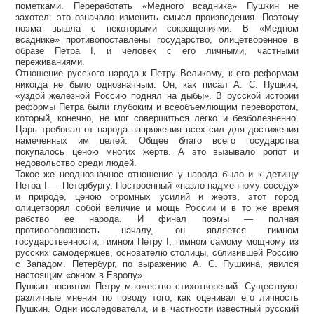
пометками. Переработать «Медного всадника» Пушкин не
захотел: это означало изменить смысл произведения. Поэтому
поэма вышла с некоторыми сокращениями. В «Медном
всаднике» противопоставлены государство, олицетворенное в
образе Петра I, и человек с его личными, частными
переживаниями.
Отношение русского народа к Петру Великому, к его реформам
никогда не было однозначным. Он, как писал А. С. Пушкин,
«уздой железной Россию поднял на дыбы». В русской истории
реформы Петра были глубоким и всеобъемлющим переворотом,
который, конечно, не мог совершиться легко и безболезненно.
Царь требовал от народа напряжения всех сил для достижения
намеченных им целей. Общее благо всего государства
покупалось ценою многих жертв. А это вызывало ропот и
недовольство среди людей.
Такое же неоднозначное отношение у народа было и к детищу
Петра I — Петербургу. Построенный «назло надменному соседу»
и природе, ценою огромных усилий и жертв, этот город
олицетворял собой величие и мощь России и в то же время
рабство ее народа. И финал поэмы — полная
противоположность началу, он является гимном
государственности, гимном Петру I, гимном самому мощному из
русских самодержцев, основателю столицы, сблизившей Россию
с Западом. Петербург, по выражению А. С. Пушкина, явился
настоящим «окном в Европу».
Пушкин посвятил Петру множество стихотворений. Существуют
различные мнения по поводу того, как оценивал его личность
Пушкин. Одни исследователи, и в частности известный русский