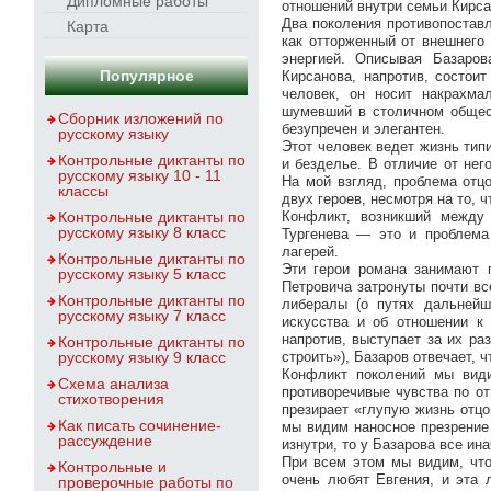
Дипломные работы
отношений внутри семьи Кирс
Два поколения противопостав
Карта
как отторженный от внешнего
энергией. Описывая Базаров
Популярное
Кирсанова, напротив, состои
человек, он носит накрахма
шумевший в столичном общест
Сборник изложений по
безупречен и элегантен.
русскому языку
Этот человек ведет жизнь тип
Контрольные диктанты по
и безделье. В отличие от не
русскому языку 10 - 11
На мой взгляд, проблема отц
классы
двух героев, несмотря на то,
Контрольные диктанты по
Конфликт, возникший между
русскому языку 8 класс
Тургенева — это и проблема
лагерей.
Контрольные диктанты по
Эти герои романа занимают 
русскому языку 5 класс
Петровича затронуты почти вс
Контрольные диктанты по
либералы (о путях дальнейш
русскому языку 7 класс
искусства и об отношении к
напротив, выступает за их ра
Контрольные диктанты по
русскому языку 9 класс
строить»), Базаров отвечает, 
Конфликт поколений мы види
Схема анализа
противоречивые чувства по от
стихотворения
презирает «глупую жизнь отцо
Как писать сочинение-
мы видим наносное презрение
рассуждение
изнутри, то у Базарова все ина
При всем этом мы видим, что
Контрольные и
очень любят Евгения, и эта 
проверочные работы по