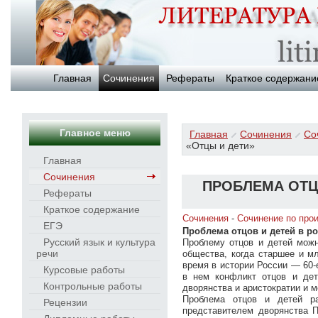
Главная
Сочинения
Рефераты
Краткое содержани
Главное меню
Главная
Сочинения
Со
«Отцы и дети»
Главная
Сочинения
ПРОБЛЕМА ОТЦО
Рефераты
Краткое содержание
Сочинения
-
Сочинение по про
ЕГЭ
Проблема отцов и детей в ро
Русский язык и культура
Проблему отцов и детей можн
речи
общества, когда старшее и м
время в истории России — 60-
Курсовые работы
в нем конфликт отцов и де
Контрольные работы
дворянства и аристократии и 
Проблема отцов и детей ра
Рецензии
представителем дворянства 