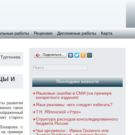
ольные работы
Рецензии
Дипломные работы
Карта
Поделиться…
.Тургенева
ЦЫ И
Последние новости
Языковые ошибки в СМИ (на примере
конкретного издания)
ты развития
Язык рекламы: чего следует избегать?
менно такое
Т.Н. Яблонской «Утро»
Изображенный
икт старого
Структура расходов консолидированного
бюджета России
Базарова с
Чьи аргументы - Ивана Грозного или
 на примере
Андрея Курбского - выглядят более