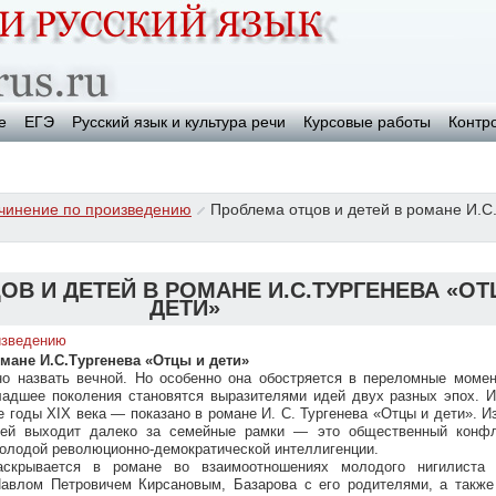
е
ЕГЭ
Русский язык и культура речи
Курсовые работы
Контр
чинение по произведению
Проблема отцов и детей в романе И.С
В И ДЕТЕЙ В РОМАНЕ И.С.ТУРГЕНЕВА «ОТ
ДЕТИ»
изведению
мане И.С.Тургенева «Отцы и дети»
о назвать вечной. Но особенно она обостряется в переломные момен
ладшее поколения становятся выразителями идей двух разных эпох. И
е годы XIX века — показано в романе И. С. Тургенева «Отцы и дети». 
тей выходит далеко за семейные рамки — это общественный конфл
молодой революционно-демократической интеллигенции.
скрывается в романе во взаимоотношениях молодого нигилиста 
Павлом Петровичем Кирсановым, Базарова с его родителями, а также