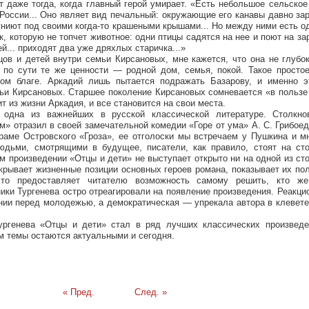
т даже тогда, когда главный герой умирает. «Есть небольшое сельско
России... Оно являет вид печальный: окружающие его канавы давно за
гниют под своими когда-то крашеными крышами... Но между ними есть од
к, которую не топчет животное: одни птицы садятся на нее и поют на зар
ей... приходят два уже дряхлых старичка...»
ов и детей внутри семьи Кирсановых, мне кажется, что она не глубо
о по сути те же ценности — родной дом, семья, покой. Такое просто
вом благе. Аркадий лишь пытается подражать Базарову, и именно э
ьи Кирсановых. Старшее поколение Кирсановых сомневается «в пользе
т из жизни Аркадия, и все становится на свои места.
одна из важнейших в русской классической литературе. Столкно
» отразил в своей замечательной комедии «Горе от ума» А. С. Грибоед
раме Островского «Гроза», ее отголоски мы встречаем у Пушкина и м
юдьми, смотрящими в будущее, писатели, как правило, стоят на сто
ем произведении «Отцы и дети» не выступает открыто ни на одной из ст
скрывает жизненные позиции основных героев романа, показывает их п
что предоставляет читателю возможность самому решить, кто ж
ики Тургенева остро отреагировали на появление произведения. Реакци
нии перед молодежью, а демократическая — упрекала автора в клевет
ургенева «Отцы и дети» стал в ряд лучших классических произведе
ем темы остаются актуальными и сегодня.
« Пред.
След. »