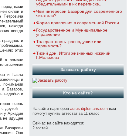
убедительными в их переписке..
т перед нами
Чем интересен Базаров для современного
ней силой и
читателя?
а Петровича
лекательный
Форма правления в современной России.
ев, некогда
Государственное и Муниципальное
ович всегда
управление
в праздности
Толерантность: равнодушие или
 проблемами.
терпимость?
ошениях этих
Тихий дон. Итоги жизненных исканий
Г.Мелехова
ей в романе
олитических
Заказать работу
ова и Павла
разночинцы и
, понимании
 а Базаров,
Кто на сайте?
дь надобно и
героя очень
, с другой —
На сайте партнёров
aurus-diplomans.com
вам
ли у Аркадия
помогут купить аттестат за 11 класс
 а не идущее
Сейчас на сайте находятся:
ки Базаровы
2 гостей
имания. Она