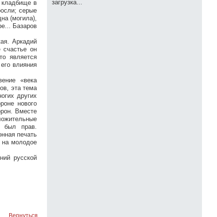
загрузка...
е кладбище в
росли; серые
на (могила),
е... Базаров
кая. Аркадий
е счастье он
то является
 его влияния
вение «века
ов, эта тема
ногих других
роне нового
орон. Вместе
оложительные
е был прав.
онная печать
е на молодое
ний русской
Вернуться