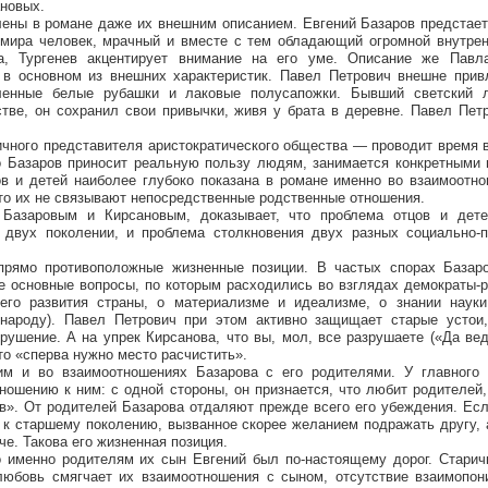
ановых.
лены в романе даже их внешним описанием. Евгений Базаров предстае
 мира человек, мрачный и вместе с тем обладающий огромной внутрен
а, Тургенев акцентирует внимание на его уме. Описание же Павл
т в основном из внешних характеристик. Павел Петрович внешне прив
ленные белые рубашки и лаковые полусапожки. Бывший светский л
ве, он сохранил свои привычки, живя у брата в деревне. Павел Петр
ичного представителя аристократического общества — проводит время 
го Базаров приносит реальную пользу людям, занимается конкретными
ов и детей наиболее глубоко показана в романе именно во взаимоотн
 что их не связывают непосредственные родственные отношения.
 Базаровым и Кирсановым, доказывает, что проблема отцов и дет
 двух поколении, и проблема столкновения двух разных социально-п
прямо противоположные жизненные позиции. В частых спорах Базар
е основные вопросы, по которым расходились во взглядах демократы-
его развития страны, о материализме и идеализме, о знании науки
 народу). Павел Петрович при этом активно защищает старые устои,
зрушение. А на упрек Кирсанова, что вы, мол, все разрушаете («Да ве
что «сперва нужно место расчистить».
м и во взаимоотношениях Базарова с его родителями. У главного 
ношению к ним: с одной стороны, он признается, что любит родителей
в». От родителей Базарова отдаляют прежде всего его убеждения. Ес
 к старшему поколению, вызванное скорее желанием подражать другу,
че. Такова его жизненная позиция.
 именно родителям их сын Евгений был по-настоящему дорог. Старич
любовь смягчает их взаимоотношения с сыном, отсутствие взаимопон