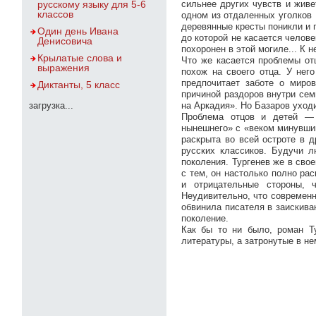
русскому языку для 5-6
сильнее других чувств и живе
классов
одном из отдаленных уголков 
деревянные кресты поникли и 
Один день Ивана
до которой не касается челове
Денисовича
похоронен в этой могиле... К н
Крылатые слова и
Что же касается проблемы отц
выражения
похож на своего отца. У нег
предпочитает заботе о миро
Диктанты, 5 класс
причиной раздоров внутри сем
загрузка...
на Аркадия». Но Базаров уходи
Проблема отцов и детей — 
нынешнего» с «веком минувшим
раскрыта во всей остроте в д
русских классиков. Будучи л
поколения. Тургенев же в сво
с тем, он настолько полно ра
и отрицательные стороны, 
Неудивительно, что современн
обвинила писателя в заискива
поколение.
Как бы то ни было, роман Т
литературы, а затронутые в н