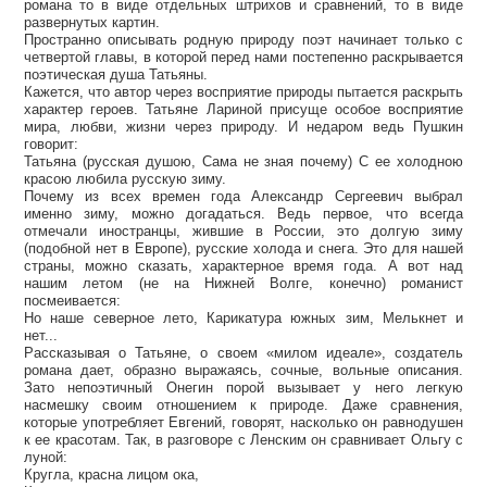
романа то в виде отдельных штрихов и сравнений, то в виде
развернутых картин.
Пространно описывать родную природу поэт начинает только с
четвертой главы, в которой перед нами постепенно раскрывается
поэтическая душа Татьяны.
Кажется, что автор через восприятие природы пытается раскрыть
характер героев. Татьяне Лариной присуще особое восприятие
мира, любви, жизни через природу. И недаром ведь Пушкин
говорит:
Татьяна (русская душою, Сама не зная почему) С ее холодною
красою любила русскую зиму.
Почему из всех времен года Александр Сергеевич выбрал
именно зиму, можно догадаться. Ведь первое, что всегда
отмечали иностранцы, жившие в России, это долгую зиму
(подобной нет в Европе), русские холода и снега. Это для нашей
страны, можно сказать, характерное время года. А вот над
нашим летом (не на Нижней Волге, конечно) романист
посмеивается:
Но наше северное лето, Карикатура южных зим, Мелькнет и
нет...
Рассказывая о Татьяне, о своем «милом идеале», создатель
романа дает, образно выражаясь, сочные, вольные описания.
Зато непоэтичный Онегин порой вызывает у него легкую
насмешку своим отношением к природе. Даже сравнения,
которые употребляет Евгений, говорят, насколько он равнодушен
к ее красотам. Так, в разговоре с Ленским он сравнивает Ольгу с
луной:
Кругла, красна лицом ока,