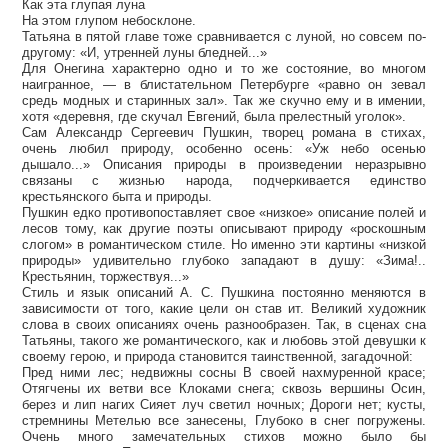
Как эта глупая луна
На этом глупом небосклоне.
Татьяна в пятой главе тоже сравнивается с луной, но совсем по-
другому: «И, утренней луны бледней...»
Для Онегина характерно одно и то же состояние, во многом
наигранное, — в блистательном Петербурге «равно он зевал
средь модных и старинных зал». Так же скучно ему и в имении,
хотя «деревня, где скучал Евгений, была прелестный уголок».
Сам Александр Сергеевич Пушкин, творец романа в стихах,
очень любил природу, особенно осень: «Уж небо осенью
дышало...» Описания природы в произведении неразрывно
связаны с жизнью народа, подчеркивается единство
крестьянского быта и природы.
Пушкин едко противопоставляет свое «низкое» описание полей и
лесов тому, как другие поэты описывают природу «роскошным
слогом» в романтическом стиле. Но именно эти картины «низкой
природы» удивительно глубоко западают в душу: «Зима!..
Крестьянин, торжествуя...»
Стиль и язык описаний А. С. Пушкина постоянно меняются в
зависимости от того, какие цели он став ит. Великий художник
слова в своих описаниях очень разнообразен. Так, в сценах сна
Татьяны, такого же романтического, как и любовь этой девушки к
своему герою, и природа становится таинственной, загадочной:
Пред ними лес; недвижны сосны В своей нахмуренной красе;
Отягчены их ветви все Клоками снега; сквозь вершины Осин,
берез и лип нагих Сияет луч светил ночных; Дороги нет; кусты,
стремнины Метелью все занесены, Глубоко в снег погружены.
Очень много замечательных стихов можно было бы