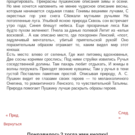
процитировать. Прекрасны пушкинские описания зимы и осени.
Но мне хочется напомнить не менее чудесное описание весны,
которым начинается седьмая глава: Гонимы вешними лучами, С
окрестных гор уже снега Сбежали мутными ручьями На
потопленные луга. Улыбкой ясною природа Сквозь сон встречает
утро года; Синея блещут небеса. Еще прозрачные леса Как
будто пухом зеленеют. Пчела за данью полевой Летит из -кельи
восковой... А как описано место, где похоронен Ленский, «поэт,
задумчивый мечтатель», убитый приятельской рукой! Оно
поразительным образом отражает то, каким видел мир этот
юноша:
Есть место: влево от селенья, Где жил питомец вдохновенья,
Две сосны корнями срослись; Под ними струйки извились Ручья
соседственной долины. Там пахарь любит отдыхать, И жницы в
волны погружать Приходят звонкие кувшины; Там у ручья в тени
густой Поставлен памятник простой. Описывая природу, А. С.
Пушкин видит ее глазами своих героев — то меланхоличного
Онегина, то романтичного Ленского, то чувствительной Татьяны.
Природа помогает Пушкину лучше раскрыть образы героев.
След.
« Пред.
»
Вернуться
Понравилось? тогда жми кнопку!