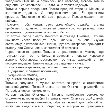
холодного Онегина, а случилось все наоборот, любовь только
еще сильнее укрепилась, и Татьяна не теряет надежды.
Татьяна верила преданьям Простонародной старины, Менам, и
карточным гаданьям, И предсказаниям луны. Ее тревожили
приметы; Таинственно ей все предметы Провозглашали что-
нибудь.
Поэтому, чтобы узнать свою дальнейшую судьбу, Татьяна
прибегает к гаданию. В итоге ей снится сон, который частично
определяет дальнейшее развитие событий.
Но потом, после смерти Ленского и отъезда Онегина, Татьяна
начинает часто посещать дом Онегина. Там она, изучая
обстановку, в которой жил Онегин, круг его интересов, приходит к
выводу, что Онегин лишь «поэтический призрак».
Через какое-то время Татьяна отправляется в Москву, где
тетушки возят ее по балам и вечерам в поисках хорошего
жениха. Обстановка московских гостиных, царящий в них
порядок внушают Татьяне лишь отвращение и скуку.
Воспитанная в деревне, душой она стремится к природе,
...В деревню, к бедным поселянам,
В уединенный уголок,
Где льется светлый ручеек...
Татьяна получает в мужья богатого генерала и становится
светской дамой. Таковой и застает ее Онегин, вернувшийся в
Петербург через несколько лет.
История любви Онегина к Татьяне приобретает зеркальное
отражение истории любви Татьяны к нему. Став светской дамой,
Татьяна постепенно меняется, обретает новый для себя облик,
чтобы не выделяться в обществе, в котором ей приходится