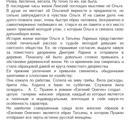
Резва, беспечна, весела, Ну точно та же, как была.
В последние часы жизни Ленский поглощен мыслями об Ольге.
В душе он мечтает об Ольгиной верности и преданности, но
сильно заблуждается в чувствах Ольги. И на самом деле «не
долго плакала она», очень быстро образ человека, безгранично и
самоотверженно любившего ее, стерся из ее памяти и его место
занял приезжий молодой улан, с которым Ольга и связала свою
дальнейшую жизнь.
История жизни матери Ольги и Татьяны Лариных представляет
собой печальный рассказ о судьбе молодой девушки из
светского общества. Ее, не спрашивая согласия, выдали замуж
за поместного дворянина Дмитрия Ларина и отправили в
деревню. Поначалу ей было довольно сложно привыкать к
обстановке деревенской жизни. Но со временем она смирилась и
стала образцовой дамой из круга поместного дворянства.
Ее прежние увлечения и привычки сменились обыденными
занятиями и хлопотами по хозяйству:
Она езжала по работам, Солила на зиму грибы, Вела расходы,
брила лбы, Ходила в баню по субботам, Служанок била
осердясь... А. С. Пушкин в романе «Евгений Онегин» создал
целую галерею женских образов, каждый из которых является
и типичным и индивидуальным, воплощая в себе какую-то
особенность характера.
Но наиболее совершенным среди всех женских образов в
«Евгении Онегине» является образ Татьяны, в котором Пушкин
отобразил все черты истинно русской женщины.