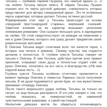
Татьяна — любимая героиня Пушкина, его «милый идеал» («...я
так люблю Татьяну милую мою»). В образе Татьяны Пушкин
отразил все те черты русской девушки, совокупность которых
представляет для автора совершенный идеал. Это те особенные
черты характера, которые делают Татьяну истинно русской.
Формирование этих черт у Татьяны происходит на основе
«преданий простонародной старины», верований, сказаний.
Заметное влияние на ее характер оказывает увлечение
любовными романами. Они сыграли большую роль в зарождении
ее любви. Об этом свидетельствует ее реакция на появление у
них в доме Онегина, которого она сразу делает предметом своих
романтических мечтаний.
В Онегине Татьяна видит сочетание всех тех качеств героя, о
которых она читала в романах. Своему чувству она отдается
целиком и полностью. О глубине чувств Татьяны говорит ее
письмо к Онегину. В нем Татьяна, действуя против всех правил
приличия, открывает свою душу и полностью отдает себя «в
руки» Онегина, полагаясь на его честь и благородство («Но мне
порукой ваша честь...»).
Глубина чувств Татьяны особенно отчетливо проявляется в
момент приезда Онегина в поместье Лариных после получения
письма. В ее душе поднимается целая буря, но она мужественно
принимает отповедь Онегина.
После такого морального удара любовь Татьяны не только не
гаснет, но еще больше разгорается. И это уже говорит о том, что
любовь оказалась не поверхностной, не навеянной
чувствительными романами, а самой настоящей.
Неопытная девушка могла бы обидеться, возненавидеть