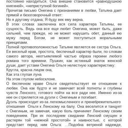
постоянно находиться. Она внешне становится «равнодушною
княгиней», «неприступной богиней».
Прочитав письмо Онегина с признаниями в любви, Татьяна дает
прямой и безоговорочный ответ:
Но я другому отдана; Я буду век ему верна.
В этих словах заключена вся сила характера Татьяны, ее
сущность. Ведь она все еще любит Онегина, может быть, даже
сильней, чем прежде, но не может нарушить обет, данный ею
мужу перед Богом, не может поступиться моральными
принципами.
Полной противоположностью Татьяне является ее сестра Ольга.
Ее веселый нрав, простота, беспечный характер были, по словам
самого автора, неотъемлемой частью образа героини любого
романа того времени. Пушкин, как истинный знаток женской
души, дает устами Онегина Ольге нелестную характеристику:
Кругла, красна лицом она,
Как эта глупая луна
На этом глупом небосклоне.
О беспечном нраве Ольги свидетельствует ее отношение к
любви. Она как будто и не замечает всей полноты и глубины
чувств Ленского, готового пойти на все ради нее. Именно из-за
нее он стреляется на дуэли с Онегиным и погибает.
Дуэль происходит из-за легкомысленного и пренебрежительного
отношения Ольги к Ленскому на балу. Она веселится и танцует
с Онегиным, не замечая, какую боль причиняет Ленскому своим
поведением. При их последнем свидании Ленский смущен и
растерян той «нежной простотой» и наивностью, с которой
предстает перед ним Ольга: ...Подобна ветреной надежде,