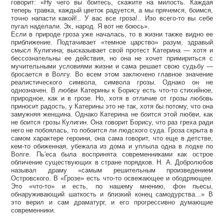
говорит: «Ну чего вы боитесь, скажите на милость. Каждая
теперь травка, каждый цветок радуется, а мы прячемся, боимся,
точно напасти какой!.. У вас все гроза!.. Изо всего-то вы себе
пугал наделали. Эх, народ. Я вот не боюсь».
Если в природе гроза уже началась, то в жизни также видно ее
приближение. Подтачивает «темное царство» разум, здравый
смысл Кулигина; высказывает свой протест Катерина — хотя и
бессознательны ее действия, но она не хочет примириться с
мучительными условиями жизни и сама решает свою судьбу —
бросается в Волгу. Во всем этом заключено главное значение
реалистического символа, символа грозы. Однако он не
однозначен. В любви Катерины к Борису есть что-то стихийное,
природное, как и в грозе. Но, хотя в отличие от грозы любовь
приносит радость, у Катерины это не так, хотя бы потому, что она
замужняя женщина. Однако Катерина не боится этой любви, как
не боится грозы Кулигин. Она говорит Борису, что раз греха ради
него не побоялась, то побоится ли людского суда. Гроза скрыта в
самом характере героини, она сама говорит, что еще в детстве,
кем-то обиженная, убежала из дома и уплыла одна в лодке по
Волге. Пь'еса была воспринята современниками как острое
обличение существующих в стране порядков. Н. А. Добролюбов
называл драму «самым решительным произведением
Островского. В «Грозе» есть что-то освежающее и ободряющее.
Это «что-то» и есть, по нашему мнению, фон пьесы,
обнаруживающий шаткость и близкий конец самодурства...» В
это верил и сам драматург, и его прогрессивно думающие
современники.