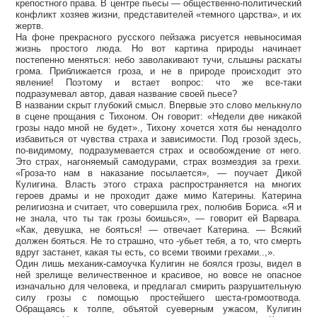
крепостного права. В центре пьесы — общественно-политический
конфликт хозяев жизни, представителей «темного царства», и их
жертв.
На фоне прекрасного русского пейзажа рисуется невыносимая
жизнь простого люда. Но вот картина природы начинает
постепенно меняться: небо заволакивают тучи, слышны раскаты
грома. Приближается гроза, и не в природе происходит это
явление! Поэтому и встает вопрос: что же все-таки
подразумевал автор, давая название своей пьесе?
В названии скрыт глубокий смысл. Впервые это слово мелькнуло
в сцене прощания с Тихоном. Он говорит: «Недели две никакой
грозы надо мной не будет»., Тихону хочется хотя бы ненадолго
избавиться от чувства страха и зависимости. Под грозой здесь,
по-видимому, подразумевается страх и освобождение от него.
Это страх, нагоняемый самодурами, страх возмездия за грехи.
«Гроза-то нам в наказание посылается», — поучает Дикой
Кулигина. Власть этого страха распространяется на многих
героев драмы и не проходит даже мимо Катерины. Катерина
религиозна и считает, что совершила грех, полюбив Бориса. «Я и
не знала, что ты так грозы боишься», — говорит ей Варвара.
«Как, девушка, не бояться! — отвечает Катерина. — Всякий
должен бояться. Не то страшно, что -убьет тебя, а то, что смерть
вдруг застанет, какая ты есть, со всеми твоими грехами..,».
Один лишь механик-самоучка Кулигин не боялся грозы, видел в
ней зрелище величественное и красивое, но вовсе не опасное
изначально для человека, и предлагал смирить разрушительную
силу грозы с помощью простейшего шеста-громоотвода.
Обращаясь к толпе, объятой суеверным ужасом, Кулигин