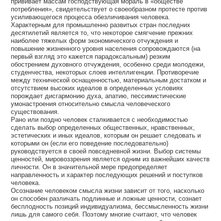
прививает массам господствующая мораль в «обществе
потребления», свидетельствует о своеобразном протесте против
усиливающегося процесса обезличивания человека.
Характерным для промышленно развитых стран последних
десятилетий является то, что некоторое смягчение прежних
наиболее тяжелых форм экономического отчуждения и
повышение жизненного уровня населения сопровождаются (на
первый взгляд это кажется парадоксальным) резким
обострением духовного отчуждения, особенно среди молодежи,
студенчества, некоторых слоев интеллигенции. Противоречие
между технической оснащенностью, материальным достатком и
отсутствием высоких идеалов в определенных условиях
порождает дисгармонию духа, апатию, пессимистические
умонастроения относительно смысла человеческого
существования.
Рано или поздно человек сталкивается с необходимостью
сделать выбор определенных общественных, нравственных,
эстетических и иных идеалов, которым он решает следовать и
которыми он (если его поведение последовательно)
руководствуется в своей повседневной жизни. Выбор системы
ценностей, мировоззрения является одним из важнейших качеств
личности. Он в значительной мере предопределяет
направленность и характер последующих решений и поступков
человека.
Осознание человеком смысла жизни зависит от того, насколько
он способен различать подлинные и ложные ценности, сознает
бесплодность позиций индивидуализма, бессмысленность жизни
лишь для самого себя. Поэтому многие считают, что человек