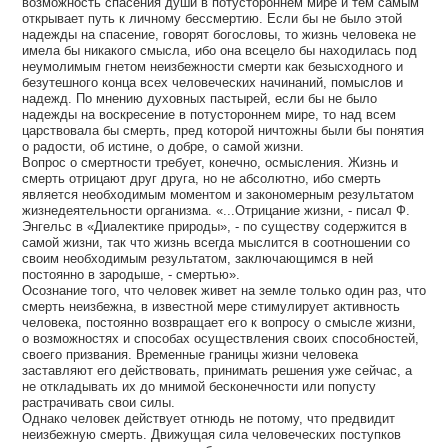
возможность спасения души в потустороннем мире и тем самым
открывает путь к личному бессмертию. Если бы не было этой
надежды на спасение, говорят богословы, то жизнь человека не
имела бы никакого смысла, ибо она всецело бы находилась под
неумолимым гнетом неизбежности смерти как безысходного и
безутешного конца всех человеческих начинаний, помыслов и
надежд. По мнению духовных пастырей, если бы не было
надежды на воскресение в потустороннем мире, то над всем
царствовала бы смерть, пред которой ничтожны были бы понятия
о радости, об истине, о добре, о самой жизни.
Вопрос о смертности требует, конечно, осмысления. Жизнь и
смерть отрицают друг друга, но не абсолютно, ибо смерть
является необходимым моментом и закономерным результатом
жизнедеятельности организма. «...Отрицание жизни, - писал Ф.
Энгельс в «Диалектике природы», - по существу содержится в
самой жизни, так что жизнь всегда мыслится в соотношении со
своим необходимым результатом, заключающимся в ней
постоянно в зародыше, - смертью».
Осознание того, что человек живет на земле только один раз, что
смерть неизбежна, в известной мере стимулирует активность
человека, постоянно возвращает его к вопросу о смысле жизни,
о возможностях и способах осуществления своих способностей,
своего призвания. Временные границы жизни человека
заставляют его действовать, принимать решения уже сейчас, а
не откладывать их до мнимой бесконечности или попусту
растрачивать свои силы.
Однако человек действует отнюдь не потому, что предвидит
неизбежную смерть. Движущая сила человеческих поступков