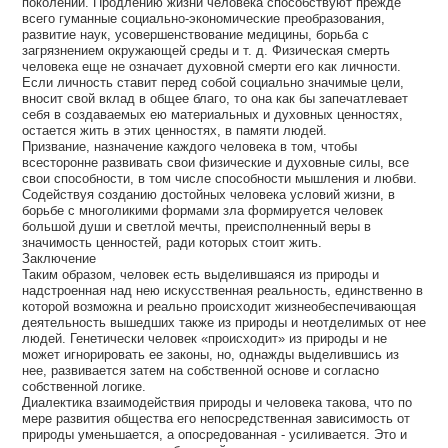
поколений. Продлению жизни человека способствуют прежде
всего гуманные социально-экономические преобразования,
развитие наук, усовершенствование медицины, борьба с
загрязнением окружающей среды и т. д. Физическая смерть
человека еще не означает духовной смерти его как личности.
Если личность ставит перед собой социально значимые цели,
вносит свой вклад в общее благо, то она как бы запечатлевает
себя в создаваемых ею материальных и духовных ценностях,
остается жить в этих ценностях, в памяти людей.
Призвание, назначение каждого человека в том, чтобы
всесторонне развивать свои физические и духовные силы, все
свои способности, в том числе способности мышления и любви.
Содействуя созданию достойных человека условий жизни, в
борьбе с многоликими формами зла формируется человек
большой души и светлой мечты, преисполненный веры в
значимость ценностей, ради которых стоит жить.
Заключение
Таким образом, человек есть выделившаяся из природы и
надстроенная над нею искусственная реальность, единственно в
которой возможна и реально происходит жизнеобеспечивающая
деятельность вышедших также из природы и неотделимых от нее
людей. Генетически человек «происходит» из природы и не
может игнорировать ее законы, но, однажды выделившись из
нее, развивается затем на собственной основе и согласно
собственной логике.
Диалектика взаимодействия природы и человека такова, что по
мере развития общества его непосредственная зависимость от
природы уменьшается, а опосредованная - усиливается. Это и