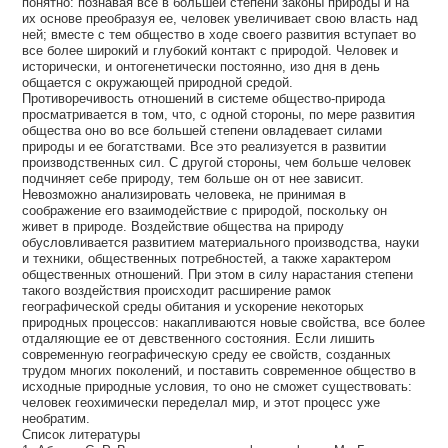
понятно: познавая все в большей степени законы природы и на
их основе преобразуя ее, человек увеличивает свою власть над
ней; вместе с тем общество в ходе своего развития вступает во
все более широкий и глубокий контакт с природой. Человек и
исторически, и онтогенетически постоянно, изо дня в день
общается с окружающей природной средой.
Противоречивость отношений в системе общество-природа
просматривается в том, что, с одной стороны, по мере развития
общества оно во все большей степени овладевает силами
природы и ее богатствами. Все это реализуется в развитии
производственных сил. С другой стороны, чем больше человек
подчиняет себе природу, тем больше он от нее зависит.
Невозможно анализировать человека, не принимая в
соображение его взаимодействие с природой, поскольку он
живет в природе. Воздействие общества на природу
обусловливается развитием материального производства, науки
и техники, общественных потребностей, а также характером
общественных отношений. При этом в силу нарастания степени
такого воздействия происходит расширение рамок
географической среды обитания и ускорение некоторых
природных процессов: накапливаются новые свойства, все более
отдаляющие ее от девственного состояния. Если лишить
современную географическую среду ее свойств, созданных
трудом многих поколений, и поставить современное общество в
исходные природные условия, то оно не сможет существовать:
человек геохимически переделал мир, и этот процесс уже
необратим.
Список литературы