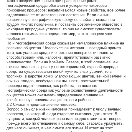
такого воздействия происходит расширение рамок
географической среды обитания и ускорение некоторых
природных процессов: накапливаются новые свойства, все более
отдаляющие ее от девственного состояния. Если лишить
современную географическую среду ее свойств, созданных
трудом многих поколений, и поставить современное общество в
исходные природные условия, то оно не сможет существовать:
человек геохимически переделал мир, и этот процесс уже
необратим.
Но и географическая среда оказывает немаловажное влияние на
развитие общества. Человеческая история - наглядный пример
того, как условия среды и очертания поверхности планеты
способствовали или, напротив, препятствовали развитию
человечества. Если на Крайнем Севере, в этой оледеневшей
стихии, человек вырвал у негостеприимной, суровой природы
средства существования ценой мучительных усилий, то в
тропиках, в царстве ярких благоухающих цветов, вечной зелени и
сочных плодов, необузданная пышность расточительной
природы ведет человека, как ребенка, на помочах.
Географическая среда как условие хозяйственной деятельности
общества может оказывать определенное влияние на
хозяйственную специализацию стран и районов.
2.2 Смысл и предназначение человека
Вопрос о смысле жизни человека принадлежит к числу вечных
вопросов, на который люди издревле пытались дать ответ. В
сущности, каждый человек рано или поздно ставит этот вопрос,
прежде всего по отношению к самому себе, стараясь уразуметь,
для чего он живет, в чем смысл его жизни. И ответ на этот