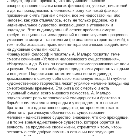
Следует, однако, признать, что получившие широкое
распространение ссылки многих философов, ученых, писателей
и др. на принадлежность человека к роду как некий фактор,
призванный снять трагизм смерти, все же недостаточны, ибо
человек, как уже отмечалось, есть не только родовое, но и
индивидуальное существо, нуждающееся в утешениях и
надеждах. Этот индивидуальный аспект проблемы смерти
требует специальных исследований в плане изучения процессов
умирания и смерти - танатологии (по аналогии с геронтологией), с
тем чтобы оказывать нравствен но-терапевтическое воздействие
на духовные силы личности.
Французский философ и писатель А. Мальро посвятил теме
смерти сочинения «Условия человеческого существования»,
«Надежда» и др. В них он показывает взаимопроникновение воли
и разума. Разум - это «обладание средствами управлять людьми
и вещами». Подчеркивается мотив силы воли индивида,
доказывающего самому себе свою жизненную мощь. В глубине
художественного творчества лежит упрямое желание победы над
смертоносным временем. Эта битва со смертью и есть
глубинный смысл всего мирового искусства. А. Мальро
подчеркивает роль человеческой солидарности и братства в
борьбе с силами зла и неправды и утверждает, что понятие
братства - это единственное средство, которое может как-то
облегчить трагическую обреченность существования.
Человек - единственное существо, знающее, что оно преходяще,
и в то же время единственное существо, которое борется за
вечность, за продление своей жизни, стремится к тому, чтобы
оставить о себе добрую память в сознании последующих