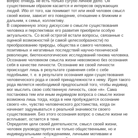
вопрос отнюдь не есть только сугубо личное дело. Он
существенным образом касается и интересов окружающих
людей. Ибо от того, как понимает тот или иной человек смысл
своей жизни, зависит его поведение, отношение к ближним и
дальним, к семье, коллективу.
В современную эпоху дискуссии о смысле существования
человека и перспективах его развития приобрели особую
актуальность. Со всей острогой встали вопросы, связанные с
оценкой возможностей (и самой целесообразности) по
преобразованию природы, общества и самого человека,
позитивных и негативных последствий научно-технической
революции, биотехнологических исследований генома человека.
Осознание человеком смысла жизни невозможно без осознания
себя в качестве личности. Осознание же своей личности
происходит лишь в результате сравнения себя с себе
подобными, т. е. в результате осознания идеи существования
человеческого рода и своей принадлежности к нему. Идея такого
рода является необходимой предпосылкой того, чтобы индивид
мог мыслить свою собственную личность, свое «я». Сама
постановка тем или иным индивидом вопроса о смысле жизни
возможна лишь тогда, когда в нем пробуждается осознание
своего «я», чувство человеческого достоинства, когда он
начинает задумываться о реальной значимости своего
существования. Без этого осознания вопрос о смысле жизни не
всплывает, остается в тени.
Определяя цели своей деятельности, смысл своей жизни,
человек руководствуется не только общественными, но и
индивидуальными побуждениями, личными мотивами и