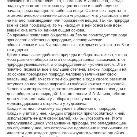
ближайшего определения, то, по словам В.Соловьева, всегда
подразумевается некоторое существенное и в себе единое
начало, производящее из себя все вещи. С этим согласуется и
этимологическое значение слова «природа», что указывает в ней
на начало произведения или порождения вещей. Так как природа
все из себя производит, то мы находим в ней основание всех
вещей: она есть их единая общая основа.
Со времени появления общества на Земле происходит три рода
процессов: собственно природные, специфические
общественные и как бы сплавленные, которые сочетают в себе и
те и другие.
Диалектика взаимодействия природы и общества такова, что по
мере развития общества его непосредственная зависимость от
природы уменьшается, а опосредственная - усиливается. Это и
понятно: познавая все в большей степени, законы природы и на
их основе преобразуя природу, человек увеличивает свою
власть над ней; вместе с тем общество в ходе своего развития
вступает во все более широкий и глубокий контакт с природой.
Человек и исторически, и онтогенетически постоянно, изо дня в
день общается с природой. Так, по словам И.А.Ильина, обстоит
дело у земледельца и у лабораторного ученого, у
железнодорожного сторожа и у художника.
Каждый из них по-своему вступает в общение с природой.
Каждый учится у нее, каждый старается приспособиться к ней,
использовать ее для своих целей, как бы уговорить ее. И это
прислушивающееся уговаривание природы, это овладевающее
ею обучение у нее, это осторожное одолевание и подчинение ее
является для каждого духовного живущего человека одной из