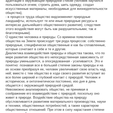
адаптации к окружающей природной стихии (человек научился
пользоваться огнем, строить дома, шить одежду, создал
искусственные материалы, необходимые для жизнедеятельности
общества),
- в процессе труда общество видоизменяет природные
ландшафты, использует те или иные природные ресурсы в
интересах дальнейшего общественного развития), следствия
этого воздействия могут быть как разрушительными, так и
благотворными).
О единстве человека и природы. Со времени появления
общества на Земле происходит три рода процессов: собственно
природные, специфически общественные и как бы сплавленные,
которые сочетают в себе и те и другие.
Диалектика взаимодействия природы и общества такова, что по
мере развития общества его непосредственная зависимость от
природы уменьшается, а опосредованная - усиливается. Это и
понятно: познавая все в большей степени законы природы и на
их основе преобразуя ее, человек увеличивает свою власть над
ней; вместе с тем общество в ходе своего развития вступает во
все более широкий и глубокий контакт с природой. Человек и
исторически, и онтогенетически постоянно, изо дня в день
общается с окружающей природной средой.
Невозможно анализировать общество, не принимая в
соображение его взаимодействие с природой, поскольку оно
живет в природе. Воздействие общества на природу
обусловливается развитием материального производства, науки
и техники, общественных потребностей, а также характером
общественных отношений. При этом в силу нарастания степени