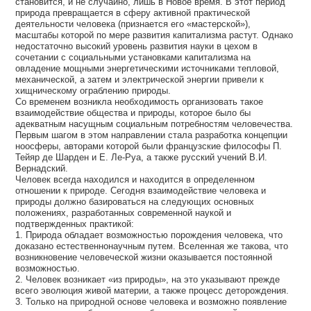
становится, и не случайно, лишь в Новое время. В этот период
природа превращается в сферу активной практической
деятельности человека (признается его «мастерской»),
масштабы которой по мере развития капитализма растут. Однако
недостаточно высокий уровень развития науки в цехом в
сочетании с социальными установками капитализма на
овладение мощными энергетическими источниками тепловой,
механической, а затем и электрической энергии привели к
хищническому ограблению природы.
Со временем возникла необходимость организовать такое
взаимодействие общества и природы, которое было бы
адекватным насущным социальным потребностям человечества.
Первым шагом в этом направлении стала разработка концепции
ноосферы, авторами которой были французские философы П.
Тейяр де Шарден и Е. Ле-Руа, а также русский учений В.И.
Вернадский.
Человек всегда находился и находится в определенном
отношении к природе. Сегодня взаимодействие человека и
природы должно базироваться на следующих основных
положениях, разработанных современной наукой и
подтвержденных практикой:
1. Природа обладает возможностью порождения человека, что
доказано естественнонаучным путем. Вселенная же такова, что
возникновение человеческой жизни оказывается постоянной
возможностью.
2. Человек возникает «из природы», на это указывают прежде
всего эволюция живой материи, а также процесс деторождения.
3. Только на природной основе человека и возможно появление