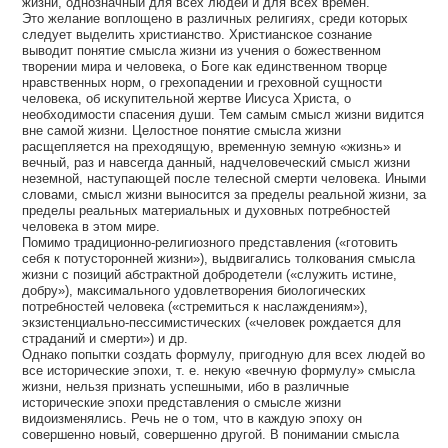
жизни, однозначный для всех людей и для всех времен.
Это желание воплощено в различных религиях, среди которых
следует выделить христианство. Христианское сознание
выводит понятие смысла жизни из учения о божественном
творении мира и человека, о Боге как единственном творце
нравственных норм, о грехопадении и греховной сущности
человека, об искупительной жертве Иисуса Христа, о
необходимости спасения души. Тем самым смысл жизни видится
вне самой жизни. Целостное понятие смысла жизни
расщепляется на преходящую, временную земную «жизнь» и
вечный, раз и навсегда данный, надчеловеческий смысл жизни
неземной, наступающей после телесной смерти человека. Иными
словами, смысл жизни выносится за пределы реальной жизни, за
пределы реальных материальных и духовных потребностей
человека в этом мире.
Помимо традиционно-религиозного представления («готовить
себя к потусторонней жизни»), выдвигались толкования смысла
жизни с позиций абстрактной добродетели («служить истине,
добру»), максимального удовлетворения биологических
потребностей человека («стремиться к наслаждениям»),
экзистенциально-пессимистических («человек рождается для
страданий и смерти») и др.
Однако попытки создать формулу, пригодную для всех людей во
все исторические эпохи, т. е. некую «вечную формулу» смысла
жизни, нельзя признать успешными, ибо в различные
исторические эпохи представления о смысле жизни
видоизменялись. Речь не о том, что в каждую эпоху он
совершенно новый, совершенно другой. В понимании смысла