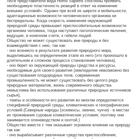
«Все представители вида Homo Sapiens способны проявить
необходимую пластичность реакций в ответ на изменение
внешних условий». Однако при всей их широте и мобильности,
адаптационные возможности человеческого организма не
беспредельны. Когда скорость изменения окружающей
природной среды превышает приспособительные возможности
организма человека, тогда наступают патологические явления,
ведущие, в конечном счете, к гибели людей.
Общество не может существовать вне природы и без
взаимодействия с нею, так как:
- оно возникло в результате развития природного мира,
выделившись на определенном этапе из него (это произошло в
длительном и сложном процессе становления человека),
- оно берет из окружающей природы средства и ресурсы,
необходимые для своего развития (земледелие невозможно без
существования плодородных почв, современная
промышленность не может существовать без целого ряда
природных материалов, жизнь современного общества
немыслима без использования различных природных источников
сырья),
- темпы и особенности его развития во многом определяются
спецификой природной среды, климатических и географических
условий.(Северные народы (эскимосы, эвенки, чукчи) - в местах
их проживания суровые климатические условия, поэтому они
занимаются оленеводством и охотой.)
Общество вместе с тем оказывает огромное влияние на природу
так как:
- оно вырабатывает различные средства приспособления,