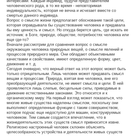
интересами. Каждый индивид, будучи представителем
человеческого рода, в то же время - неповторимая
индивидуальность, которая не вечна и исчезает вместе со
смертью данного индивида.
Вопрос о смысле жизни предполагает обоснование такой цели,
которая оправдывала бы существование человека и придавала
бы ему ценность и смысл. Но откуда берется цель, где искать ее
источник: в Боге, природе, обществе, потребностях человека или
еще где-то?
Вначале рассмотрим для сравнения вопрос о смысле
окружающих человека природных вещей, о смысле явлений и
процессов природного мира. Они обладают объективными
качествами и свойствами, имеют определенную форму, цвет,
движение и т. д.
Сегодня очевидно, что верный ответ на этот вопрос может быть
только отрицательным. Лишь человек может придавать смысл
вещам и процессам. Природа, взятая вне человека, вне его
преобразующей деятельности, не имеет смысла и цели. В ней
проявляются лишь слепые, бесцельные силы, приводимые в
движение естественными законами. Это относится и к
органическому миру. На первый взгляд может показаться, что
многие живые существа наделены смыслом, поскольку они
выполняют определенные функции с таким совершенством,
которое подчас еще недоступно для машин, конструируемых
человеком. Тем самым создается впечатление, что в
жизнедеятельность этих существ смысл привносится извне.
Религиозно настроенный человек склонен объяснять
целесообразность устройства и деятельности живых существ