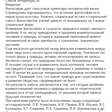
Список литературы 26
Введение
Философия дает смысловые ориентиры человеческой жизни.
Справедливо подчеркивалось, что истинная философия есть
живая душа культуры. Конечно, социальные истоки и социальный
смысл философских учений зависят от вызывающих их к жизни
социальных форм.
Всемирная философия, в сущности, вращается вокруг «вечных»
проблем. К их числу принадлежит и проблема взаимоотношений
человека и природы, которая в нынешний переломный момент
человеческой истории приобрела, к сожалению, трагическое
звучание.
Еще несколько десятилетий назад реальная взаимосвязь между
ними чаще всего носила односторонний характер. Человечество
только брало у природы, активно эксплуатировало ее запасы,
беспечно считая, что природные богатства безграничны и вечны.
В лучшем случае эта взаимосвязь была поэтичной: человек
наслаждался красотой природы, призывал к уважению и любви к
ней. В целом же дальше эмоциональных призывов человечество
не шло. Понимание того, что значит природа для существования
и развития общества, сформировано не было.
Актуальность работы заключается в том, что сегодня проблема
взаимоотношений человека и природы из чисто теоретической
переросла в остро злободневную, от решения которой зависит
будущее человечества.
При написании работы были использованы труды следующих
исследователей: П.В. Алексеева, А.В. Панина, В.В. Ильина, В.Г.
Кузнецова, А.Г. Спиркина, П.А. Сорокина, В.Н. Шаповалова и др.