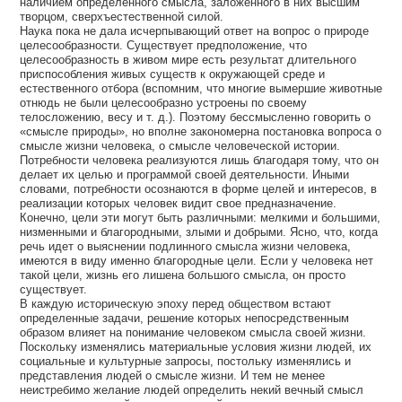
наличием определенного смысла, заложенного в них высшим
творцом, сверхъестественной силой.
Наука пока не дала исчерпывающий ответ на вопрос о природе
целесообразности. Существует предположение, что
целесообразность в живом мире есть результат длительного
приспособления живых существ к окружающей среде и
естественного отбора (вспомним, что многие вымершие животные
отнюдь не были целесообразно устроены по своему
телосложению, весу и т. д.). Поэтому бессмысленно говорить о
«смысле природы», но вполне закономерна постановка вопроса о
смысле жизни человека, о смысле человеческой истории.
Потребности человека реализуются лишь благодаря тому, что он
делает их целью и программой своей деятельности. Иными
словами, потребности осознаются в форме целей и интересов, в
реализации которых человек видит свое предназначение.
Конечно, цели эти могут быть различными: мелкими и большими,
низменными и благородными, злыми и добрыми. Ясно, что, когда
речь идет о выяснении подлинного смысла жизни человека,
имеются в виду именно благородные цели. Если у человека нет
такой цели, жизнь его лишена большого смысла, он просто
существует.
В каждую историческую эпоху перед обществом встают
определенные задачи, решение которых непосредственным
образом влияет на понимание человеком смысла своей жизни.
Поскольку изменялись материальные условия жизни людей, их
социальные и культурные запросы, постольку изменялись и
представления людей о смысле жизни. И тем не менее
неистребимо желание людей определить некий вечный смысл