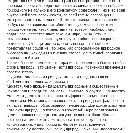
общественной жизни, причем в разных его формах. Человек в
процессе своей жизнедеятельности осваивает все многообразие
природного не только в его конкретном содержании, но и во всей
внутренней противоречивости, во всей гамме превращений
материального в идеальное. Элемент природного универсален,
он буквально пронизывает общественную жизнь. При этом
природное не является инертным качеством, наоборот, оно,
подчиняясь естественным законам мира, ни на йоту не
отклоняясь от них, живет, пульсирует в обществе, сохраняя
активность. Отсюда можно сделать вывод, что человек
представляет собой не что иное, как определенное природное
образование, как один из высших этапов бесконечной эволюции
природного бытия.
Таким образом, человек- это фрагмент природного бытия, особая
форма природы, это бытие части природы, граненной временем и
пространством.
2. Диалог человека и природы: смысл и предназначение
2.1 Единство человека и природы
Кажется, чего проще - разделить природные и общественные
начала- одни предметы отнести к природе, а другие - к обществу.
На самом деле это не так просто. Деревья в саду посажены
человеком. Их семена и процесс роста - природный факт. Почва -
та часть природы, образованная человеком. Домашние животные
- объекты природы, в которых в известной мере реализованы
цели человека посредством искусственного отбора. Здания
построены человеком, а материалы, которые для этого
использованы, - дар природы. Человек есть, конечное,
природное существо; он - венец природы, высший биологический