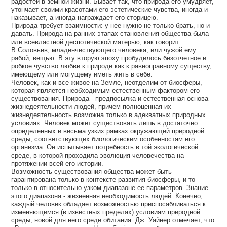
радостей в земной жизни. Бывает так, что природа его умудряет,
утончает своими красотами его эстетические чувства, иногда и
наказывает, а иногда награждает его сторицею.
Природа требует взаимности: у нее нужно не только брать, но и
давать. Природа на ранних этапах становления общества была
или всевластной деспотической матерью, как говорит
В.Соловьев, младенчествующего человека, или чужой ему
рабой, вещью. В эту вторую эпоху пробудилось безотчетное и
робкое чувство любви к природе как к равноправному существу,
имеющему или могущему иметь жить в себе.
Человек, как и все живое на Земле, неотделим от биосферы,
которая является необходимым естественным фактором его
существования. Природа - предпосылка и естественная основа
жизнедеятельности людей, причем полноценная их
жизнедеятельность возможна только в адекватных природных
условиях. Человек может существовать лишь в достаточно
определенных и весьма узких рамках окружающей природной
среды, соответствующих биологическим особенностям его
организма. Он испытывает потребность в той экологической
среде, в которой проходила эволюция человечества на
протяжении всей его истории.
Возможность существования общества может быть
гарантирована только в контексте развития биосферы, и то
только в относительно узком диапазоне ее параметров. Знание
этого диапазона - жизненная необходимость людей. Конечно,
каждый человек обладает возможностью приспосабливаться к
изменяющимся (в известных пределах) условиям природной
среды, новой для него среде обитания. Дж. Уайнер отмечает, что