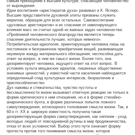
самым приобщение к высшей культуре, спасающей человечество
от вырождения.
Идеи воспитания «аристократов духа» развивал и К. Ясперс.
Высшие представители духовной элиты призваны служить
мерилом, образцом для всех остальных. Самовоспитание
«духовных аристократов» и их спасение от нивелирующего
влияния масс он считал одной из важных задач человечества:
«Проблемой человеческого благородства является теперь
спасение деятельности лучших, которых немного».
Потребительская идеология, ориентирующая человека лишь на
постоянное и безграничное приобретение вещей, развивающая
неуемную жажду материального обогащения, неспособна дать
ответ на вопрос, в чем же смысл жизни. Более того, она
дезориентирует человека, ищущего ответ на этот вопрос. В
условиях культа мещанских идеалов, лишенных общественно
значимых ценностей, у известной части населения наблюдается
определенный спад культурных интересов, безразличие и
приспособленчество.
Дух наживы и стяжательства, чувство пустоты и
бессмысленности жизни вызывают ответную реакцию не только в
форме критического к ним отношения, но и в форме стихийно-
анархического бунта, в форме различных попыток ложного
самоутверждения, иллюзорного толкования смысла жизни. Так, в
60-х гг. XX в. широкую известность получила такая
дезориентирующая форма самоутверждения, как хиппизм - уход
молодых людей от повседневной рутины в мир бродяжничества,
отказ от всех условностей. Выбор этого пути означает форму
протеста против того понимания смысла жизни, которое