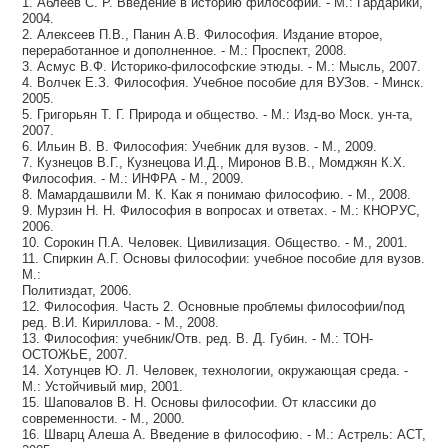
1. Аблеев С. Р. Введение в историю философии. - М.: Гардарики,
2004.
2. Алексеев П.В., Панин А.В. Философия. Издание второе,
переработанное и дополненное. - М.: Проспект, 2008.
3. Асмус В.Ф. Историко-философские этюды. - М.: Мысль, 2007.
4. Волчек Е.З. Философия. Учебное пособие для ВУЗов. - Минск.
2005.
5. Григорьян Т. Г. Природа и общество. - М.: Изд-во Моск. ун-та,
2007.
6. Ильин В. В. Философия: Учебник для вузов. - М., 2009.
7. Кузнецов В.Г., Кузнецова И.Д., Миронов В.В., Момджян К.Х.
Философия. - М.: ИНФРА - М., 2009.
8. Мамардашвили М. К. Как я понимаю философию. - М., 2008.
9. Мурзин Н. Н. Философия в вопросах и ответах. - М.: КНОРУС,
2006.
10. Сорокин П.А. Человек. Цивилизация. Общество. - М., 2001.
11. Спиркин А.Г. Основы философии: учебное пособие для вузов.
М.:
Политиздат, 2006.
12. Философия. Часть 2. Основные проблемы философии/под
ред. В.И. Кириллова. - М., 2008.
13. Философия: учебник/Отв. ред. В. Д. Губин. - М.: ТОН-
ОСТОЖЬЕ, 2007.
14. Хотунцев Ю. Л. Человек, технологии, окружающая среда. -
М.: Устойчивый мир, 2001.
15. Шаповалов В. Н. Основы философии. От классики до
современности. - М., 2000.
16. Шварц Алеша А. Введение в философию. - М.: Астрель: АСТ,