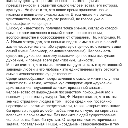
жизни существует преемственность, вытекающая из
преемственности в развитии самого человечества, его истории,
культуры. Но факт и то, что новое время привносит новые
нюансы в понимание смысла жизни. В том числе и в рамках
христианства, ислама, других религий, не говоря уже о
философских концепциях.
Широкую известность получила точка зрения, согласно которой
смысл жизни заключен в самой жизни - ее сохранении,
воспроизводстве и освобождении от страданий. Но, например, И.
А. Ильин утверждал, что попытка видеть смысл жизни в самой
жизни несостоятельна, ибо существуют ценности, стоящие выше
самой жизни (например, самопожертвование). Человек есть
существо духовное, поэтому высшими ценностями выступают
духовные, и прежде всего религиозные, ценности.
Многие считают, что смысл жизни следует искать в христианской
заповеди любви и что любовь - это единственный путь отстоять
смысл человеческого существования.
Среди многообразных представлений о смысле жизни получили
известность и такие, которые культивируют идеи «духовной
аристократии», «духовной элиты», призванной спасать
человечество от вырождения посредством приобщения его к
высшим ценностям культуры. Так, Ф. Ницше считал, что смысл
земных страданий людей в том, чтобы среди них постоянно
нарождались великие представители, гении, которые возвышали
бы простых людей до себя, избавляли их от чувства сиротства,
вовлекая в свои замыслы. Без великих людей существование
человечества было бы пустым. Отсюда великая историческая
задача, поставленная Ницше, - создание «сверхчеловека» и тем