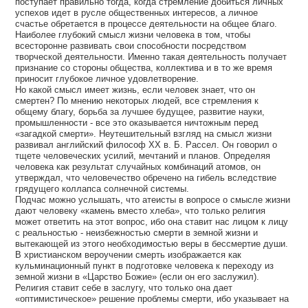
поступает правильно тогда, когда стремление добиться личных
успехов идет в русле общественных интересов, а личное
счастье обретается в процессе деятельности на общее благо.
Наиболее глубокий смысл жизни человека в том, чтобы
всесторонне развивать свои способности посредством
творческой деятельности. Именно такая деятельность получает
признание со стороны общества, коллектива и в то же время
приносит глубокое личное удовлетворение.
Но какой смысл имеет жизнь, если человек знает, что он
смертен? По мнению некоторых людей, все стремления к
общему благу, борьба за лучшее будущее, развитие науки,
промышленности - все это оказывается ничтожным перед
«загадкой смерти». Неутешительный взгляд на смысл жизни
развивал английский философ XX в. Б. Рассел. Он говорил о
тщете человеческих усилий, мечтаний и планов. Определяя
человека как результат случайных комбинаций атомов, он
утверждал, что человечество обречено на гибель вследствие
грядущего коллапса солнечной системы.
Подчас можно услышать, что атеисты в вопросе о смысле жизни
дают человеку «камень вместо хлеба», что только религия
может ответить на этот вопрос, ибо она ставит нас лицом к лицу
с реальностью - неизбежностью смерти в земной жизни и
вытекающей из этого необходимостью веры в бессмертие души.
В христианском вероучении смерть изображается как
кульминационный пункт в подготовке человека к переходу из
земной жизни в «Царство Божие» (если он его заслужил).
Религия ставит себе в заслугу, что только она дает
«оптимистическое» решение проблемы смерти, ибо указывает на