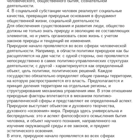
человеческого, общественного бытия, сознательной
деятельности.
4. В социальной субстанции человек реализует социальные
качества, превращая природные основания в фундамент
общественной жизни, социальной деятельности.
Для обеспечения существования и развития люди, общество
должны не только знать природу и эволюцию ее составляющих
элементов, но и уметь организовать свою жизнь с учетом
законов природы и тенденций ее изменения.
Природное начало проявляется во всех сферах человеческой
деятельности. Например, в области политики природное как бы
расщепляется на две части: с одной стороны, оно проявляется
непосредственно в самих политико-управленческих структурах
деятельности; с другой - характеризуется как определенный
объект, цель политики, политических решений. Каждое
государство обязательно определяет общие границы территории,
на которую распространяется его власть. Предполагаются и
принцип деления территории на отдельные регионы, и
структурирование механизма управления ими. В этом отношении
природные факторы вплетаются в механизм политико-
управленческой сферы и представляют ее определенный аспект.
Природное выступает объектом и духовного творчества,
духовного «освоения» мира. Природа здесь универсальна и
беспредельна: это и аспект философского осмысления бытия
человека, и объект научного познания, направленного на
изучение окружающей среды и ее законов, и предмет
эстетического освоения.
В итоге, природное начало проявляется во всех сферах