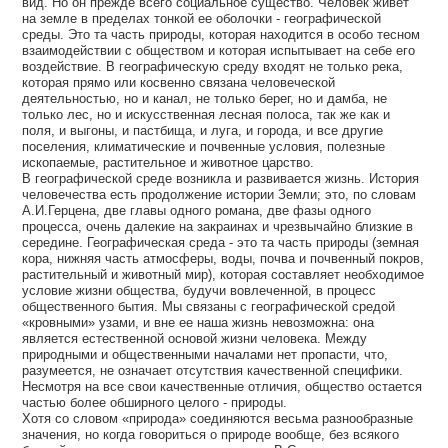
вид. Но он прежде всего социальное существо. Человек живет
на земле в пределах тонкой ее оболочки - географической
среды. Это та часть природы, которая находится в особо тесном
взаимодействии с обществом и которая испытывает на себе его
воздействие. В географическую среду входят не только река,
которая прямо или косвенно связана человеческой
деятельностью, но и канал, не только берег, но и дамба, не
только лес, но и искусственная лесная полоса, так же как и
поля, и выгоны, и пастбища, и луга, и города, и все другие
поселения, климатические и почвенные условия, полезные
ископаемые, растительное и животное царство.
В географической среде возникла и развивается жизнь. История
человечества есть продолжение истории Земли; это, по словам
А.И.Герцена, две главы одного романа, две фазы одного
процесса, очень далекие на закраинах и чрезвычайно близкие в
середине. Географическая среда - это та часть природы (земная
кора, нижняя часть атмосферы, воды, почва и почвенный покров,
растительный и животный мир), которая составляет необходимое
условие жизни общества, будучи вовлеченной, в процесс
общественного бытия. Мы связаны с географической средой
«кровными» узами, и вне ее наша жизнь невозможна: она
является естественной основой жизни человека. Между
природными и общественными началами нет пропасти, что,
разумеется, не означает отсутствия качественной специфики.
Несмотря на все свои качественные отличия, общество остается
частью более обширного целого - природы.
Хотя со словом «природа» соединяются весьма разнообразные
значения, но когда говориться о природе вообще, без всякого