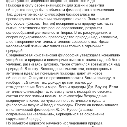
французское, индийское общество, советское и др.
Природа в силу своей значимости для жизни и развития
об¬щества всегда была объектом философского осмысления.
Так, древнегреческая философия базировалась на
превалирующем значении природного начала. Знаменитые
философы (Сократ, Платон) воспринимали природу как часть
бытия, эстетически прекрасное образование, результат
целесообразной деятельности Творца. В их рассуждениях и
спорах подчеркивалось превосходство природы над человеком,
а ее «творения» считались эталоном совершенства. Идеал
человеческой жизни мыслился ими только в гармонии с
природой.
Средневековая христианская философия утверждала концепцию
ущербности природы и неизмеримо высоко ставила над ней Бога.
Человек, развиваясь духовно, также стремился возвыситься над
природой. В эпоху -Возрождения мыслители, возвращаясь к
античным идеалам понимания природы, дают им новое
объяснение. Они уже не противопоставляют Бога и природу, а
наоборот, сближают их, доходя до пантеизма, до
отождествления Бога и мира, Бога и природы (Дж. Бруно). Если
античные философы часто выступали с позиций гилозоизма,
считая космос живым целым, то философы Возрождения
выдвинули в качестве чувственно-эстетического идеала
философии лозунг «Назад к природе». Позже он использовался
в политической философии Ж.-Ж. Руссо (а затем -
современными «зелеными», борющимися за сохранение
окружающей среды).
Но объектом широкого научного исследования природа