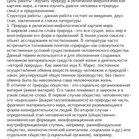
Цель работы - изучить природу в религиозно-мифологической
картине мира, а также изучить диалог человека и природы:
смысл и предназначение.
Структура работы - данная работа состоит из введения, двух
глав, заключения и списка литературы.
1. Природа в религиозно-мифологической картине мира
В широком смысле слова природа - это все сущее, весь мир в
многообразии его форм и проявлений. В более узком смысле -
объект исследования естествознания. В литературе часто
встречается толкование понятия «природа» как совокупности
естественных условий существования человеческого общества.
Данный термин используется и для обозначения созданных
человеком материальных средств своей жизни и деятельности
-»второй природы». Как заметил еще К. Маркс, постоянное
осуществление обмена веществ между человеком и природой -
закон, регулирующий общественное производство; без такого
обмена была бы невозможна сама человеческая жизнь.
В отличие от природы общество - это социально организованная
материя (живая материя). Его также понимают в широком и в
узком смысле слова. В первом случае общество, человечество -
это «выросшая» (выкристаллизовавшаяся) из природы ее часть,
фрагмент материального мира, исторически развивающаяся
форма жизнедеятельности людей. Во втором случае -
определенный этап человеческой истории (общественно-
экономическая формация, межформационная или
внутриформационная ступень, например, раннефеодальное
общество, монополистический капитализм, социализм и др.) или
отдельное общество (социальный организм), например,