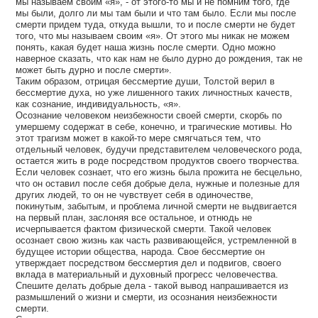
мы называем своим «я», - от этого-то мы и не помним того, где
мы были, долго ли мы там были и что там было. Если мы после
смерти придем туда, откуда вышли, то и после смерти не будет
того, что мы называем своим «я». От этого мы никак не можем
понять, какая будет наша жизнь после смерти. Одно можно
наверное сказать, что как нам не было дурно до рождения, так не
может быть дурно и после смерти».
Таким образом, отрицая бессмертие души, Толстой верил в
бессмертие духа, но уже лишенного таких личностных качеств,
как сознание, индивидуальность, «я».
Осознание человеком неизбежности своей смерти, скорбь по
умершему содержат в себе, конечно, и трагические мотивы. Но
этот трагизм может в какой-то мере смягчаться тем, что
отдельный человек, будучи представителем человеческого рода,
остается жить в роде посредством продуктов своего творчества.
Если человек сознает, что его жизнь была прожита не бесцельно,
что он оставил после себя добрые дела, нужные и полезные для
других людей, то он не чувствует себя в одиночестве,
покинутым, забытым, и проблема личной смерти не выдвигается
на первый план, заслоняя все остальное, и отнюдь не
исчерпывается фактом физической смерти. Такой человек
осознает свою жизнь как часть развивающейся, устремленной в
будущее истории общества, народа. Свое бессмертие он
утверждает посредством бессмертия дел и подвигов, своего
вклада в материальный и духовный прогресс человечества.
Спешите делать добрые дела - такой вывод напрашивается из
размышлений о жизни и смерти, из осознания неизбежности
смерти.