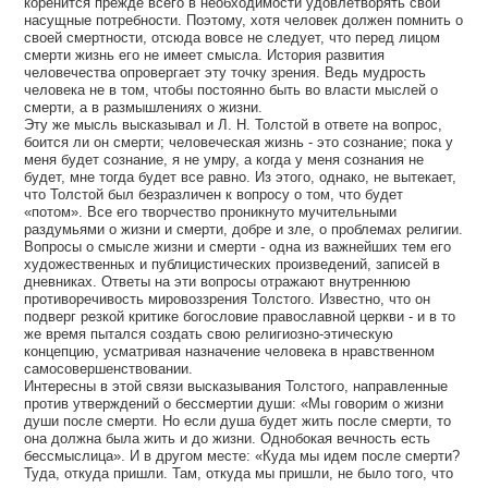
коренится прежде всего в необходимости удовлетворять свои
насущные потребности. Поэтому, хотя человек должен помнить о
своей смертности, отсюда вовсе не следует, что перед лицом
смерти жизнь его не имеет смысла. История развития
человечества опровергает эту точку зрения. Ведь мудрость
человека не в том, чтобы постоянно быть во власти мыслей о
смерти, а в размышлениях о жизни.
Эту же мысль высказывал и Л. Н. Толстой в ответе на вопрос,
боится ли он смерти; человеческая жизнь - это сознание; пока у
меня будет сознание, я не умру, а когда у меня сознания не
будет, мне тогда будет все равно. Из этого, однако, не вытекает,
что Толстой был безразличен к вопросу о том, что будет
«потом». Все его творчество проникнуто мучительными
раздумьями о жизни и смерти, добре и зле, о проблемах религии.
Вопросы о смысле жизни и смерти - одна из важнейших тем его
художественных и публицистических произведений, записей в
дневниках. Ответы на эти вопросы отражают внутреннюю
противоречивость мировоззрения Толстого. Известно, что он
подверг резкой критике богословие православной церкви - и в то
же время пытался создать свою религиозно-этическую
концепцию, усматривая назначение человека в нравственном
самосовершенствовании.
Интересны в этой связи высказывания Толстого, направленные
против утверждений о бессмертии души: «Мы говорим о жизни
души после смерти. Но если душа будет жить после смерти, то
она должна была жить и до жизни. Однобокая вечность есть
бессмыслица». И в другом месте: «Куда мы идем после смерти?
Туда, откуда пришли. Там, откуда мы пришли, не было того, что