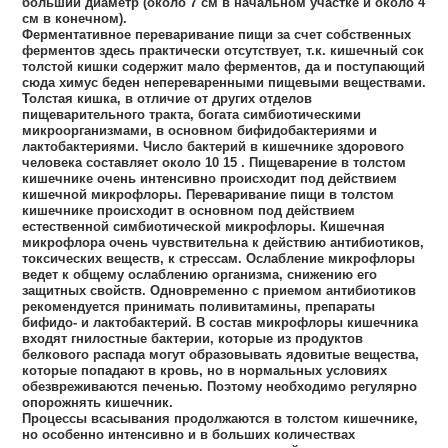
больший диаметр (около 7 см в начальном участке и около 4
см в конечном).
Ферментативное переваривание пищи за счет собственных
ферментов здесь практически отсутствует, т.к. кишечный сок
толстой кишки содержит мало ферментов, да и поступающий
сюда химус беден непереваренными пищевыми веществами.
Толстая кишка, в отличие от других отделов
пищеварительного тракта, богата симбиотическими
микроорганизмами, в основном бифидобактериями и
лактобактериями. Число бактерий в кишечнике здорового
человека составляет около 10 15 . Пищеварение в толстом
кишечнике очень интенсивно происходит под действием
кишечной микрофлоры. Переваривание пищи в толстом
кишечнике происходит в основном под действием
естественной симбиотической микрофлоры. Кишечная
микрофлора очень чувствительна к действию антибиотиков,
токсических веществ, к стрессам. Ослабление микрофлоры
ведет к общему ослаблению организма, снижению его
защитных свойств. Одновременно с приемом антибиотиков
рекомендуется принимать поливитамины, препараты
бифидо- и лактобактерий. В состав микрофлоры кишечника
входят гнилостные бактерии, которые из продуктов
белкового распада могут образовывать ядовитые вещества,
которые попадают в кровь, но в нормальных условиях
обезвреживаются печенью. Поэтому необходимо регулярно
опорожнять кишечник.
Процессы всасывания продолжаются в толстом кишечнике,
но особенно интенсивно и в больших количествах