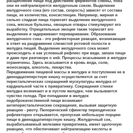
расщепление пищи под действием ферментов слюны, пока
они не нейтрализуются желудочным соком. Выделение
желудочного сока (его состав, скорость) зависят от состава
пищи, ее количества, консистенции. Например, жирная и
сильно сладкая пища тормозят выделение желудочного
сока, мясные бульоны, овощные отвары стимулируют его
выработку. Отрицательные эмоции также тормозят его
выделение и задерживают переваривание. Образование
желудочного сока - это рефлекторная реакция, возникающая
в ответ на раздражение слизистой ротовой полости и
желудка пищей. Выделение желудочного сока может
происходить и как условный рефлекс при виде, запахе пищи
и даже при разговоре о ней. Процессы всасывания в желудке
ограничены. Здесь всасывается в кровь вода, соли,
моносахара, алкоголь, лекарства.
Передвижение пищевой массы в желудке и поступление ее в
двенадцатиперстную кишку осуществляется за счет
перистальтических сокращений мускулатуры желудка от
кардиальной части к привратнику. Сокращения стенки
желудка возникают и в пустом желудке, чем вызывается
чувство голода. При попадании в желудок
недоброкачественной пищи возникают
антиперистальтические сокращения, вызывая защитную
реакцию - рвоту. Пилорический сфинктер периодически
рефлекторно открывается, пропуская небольшую порцию
пищи в двенадцатиперстную кишку. Желудочный сок,
вырабатываемый железами привратника, имеет щелочную
реакцию, что обеспечивает нейтрализацию кислоты в