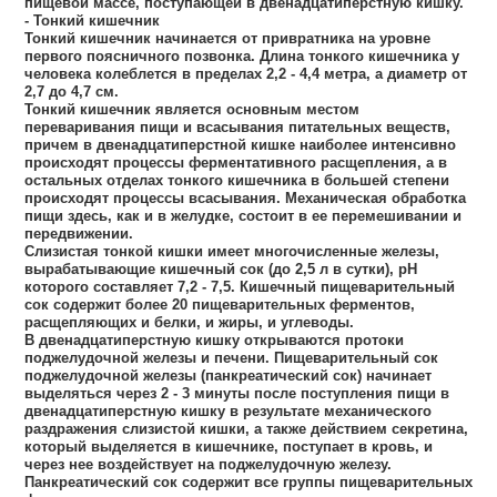
пищевой массе, поступающей в двенадцатиперстную кишку.
- Тонкий кишечник
Тонкий кишечник начинается от привратника на уровне
первого поясничного позвонка. Длина тонкого кишечника у
человека колеблется в пределах 2,2 - 4,4 метра, а диаметр от
2,7 до 4,7 см.
Тонкий кишечник является основным местом
переваривания пищи и всасывания питательных веществ,
причем в двенадцатиперстной кишке наиболее интенсивно
происходят процессы ферментативного расщепления, а в
остальных отделах тонкого кишечника в большей степени
происходят процессы всасывания. Механическая обработка
пищи здесь, как и в желудке, состоит в ее перемешивании и
передвижении.
Слизистая тонкой кишки имеет многочисленные железы,
вырабатывающие кишечный сок (до 2,5 л в сутки), рН
которого составляет 7,2 - 7,5. Кишечный пищеварительный
сок содержит более 20 пищеварительных ферментов,
расщепляющих и белки, и жиры, и углеводы.
В двенадцатиперстную кишку открываются протоки
поджелудочной железы и печени. Пищеварительный сок
поджелудочной железы (панкреатический сок) начинает
выделяться через 2 - 3 минуты после поступления пищи в
двенадцатиперстную кишку в результате механического
раздражения слизистой кишки, а также действием секретина,
который выделяется в кишечнике, поступает в кровь, и
через нее воздействует на поджелудочную железу.
Панкреатический сок содержит все группы пищеварительных