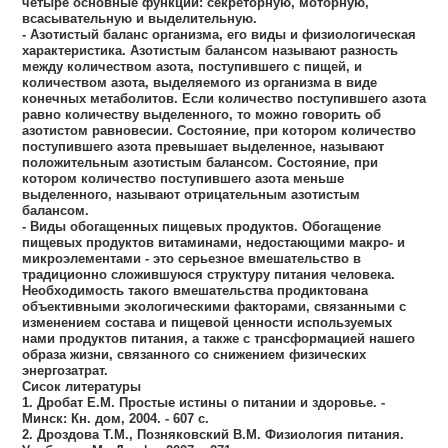
четыре основные функции: секреторную, моторную,
всасывательную и выделительную.
- Азотистый баланс организма, его виды и физиологическая
характеристика. Азотистым балансом называют разность
между количеством азота, поступившего с пищей, и
количеством азота, выделяемого из организма в виде
конечных метаболитов. Если количество поступившего азота
равно количеству выделенного, то можно говорить об
азотистом равновесии. Состояние, при котором количество
поступившего азота превышает выделенное, называют
положительным азотистым балансом. Состояние, при
котором количество поступившего азота меньше
выделенного, называют отрицательным азотистым
балансом.
- Виды обогащенных пищевых продуктов. Обогащение
пищевых продуктов витаминами, недостающими макро- и
микроэлементами - это серьезное вмешательство в
традиционно сложившуюся структуру питания человека.
Необходимость такого вмешательства продиктована
объективными экологическими факторами, связанными с
изменением состава и пищевой ценности используемых
нами продуктов питания, а также с трансформацией нашего
образа жизни, связанного со снижением физических
энергозатрат.
Сисок литературы
1. Дробат Е.М. Простые истины о питании и здоровье. -
Минск: Кн. дом, 2004. - 607 с.
2. Дроздова Т.М., Позняковский В.М. Физиология питания.