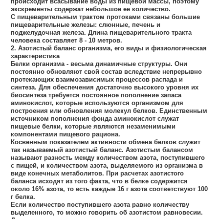
происходит всасывание воды из пищевой массы, поэтому
экскременты содержат небольшое ее количество.
С пищеварительным трактом протоками связаны большие
пищеварительные железы: слюнные, печень и
поджелудочная железа. Длина пищеварительного тракта
человека составляет 8 - 10 метров.
2. Азотистый баланс организма, его виды и физиологическая
характеристика
Белки организма - весьма динамичные структуры. Они
постоянно обновляют свой состав вследствие непрерывно
протекающих взаимозависимых процессов распада и
синтеза. Для обеспечения достаточно высокого уровня их
биосинтеза требуется постоянное пополнение запаса
аминокислот, которые используются организмом для
построения или обновления молекул белков. Единственным
источником пополнения фонда аминокислот служат
пищевые белки, которые являются незаменимыми
компонентами пищевого рациона.
Косвенным показателем активности обмена белков служит
так называемый азотистый баланс. Азотистым балансом
называют разность между количеством азота, поступившего
с пищей, и количеством азота, выделяемого из организма в
виде конечных метаболитов. При расчетах азотистого
баланса исходят из того факта, что в белке содержится
около 16% азота, то есть каждые 16 г азота соответствуют 100
г белка.
Если количество поступившего азота равно количеству
выделенного, то можно говорить об азотистом равновесии.