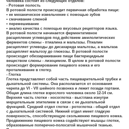
человека состоит из следующих отделов:
- Ротовая полость
В ротовой полости происходит первичная обработка пищи:
• ее механическое измельчение с помощью зубов
• смачивание слюной
• перемешивание
• анализ качества с помощью вкусовых рецепторов языка.
В ротовой полости начинается ферментативное
расщепление углеводов под действием амилолитических
ферментов слюны - птиалина и мальтазы. Птиалин
расщепляет углеводы до дисахарида мальтозы, а мальтаза
расщепляет мальтозу до глюкозы. В ротовой полости
происходит обеззараживание пищи бактерицидным
веществом слюны - лизоцимом. В целом в ротовой полости
происходит формирование пищевого комка и его
проталкивание в глотку.
- Глотка
Глотка представляет собой часть пищеварительной трубки и
дыхательной системы. Она располагается от основания
черепа до VI - VII шейного позвонка и лежит позади гортани.
Общая длина глотки взрослого человека около 12-14 см.
Верхняя часть глотки - носоглотка - выстлана изнутри
мерцательным эпителием в связи с ее дыхательной
функцией. Средний отдел глотки - ротоглотка - общий отдел
с дыхательной системой. Нижний отдел имеет гладкую
поверхность, способствующую скольжению пищевого комка.
Продвижению пищевого комка содействуют мышцы глотки,
образованные поперечно-полосатой мышечной тканью.