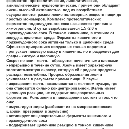
ферментов: протеолитические, липолитические,
амилолитические, нуклеолитические, причем они обладают
очень высокой активностью, под их воздействием
осуществляется расщепление полимерных веществ пищи до
простых мономеров. Комплекс протеолитических
ферментов поджелудочного сока называется трипсин и
химотрипсин. В сутки вырабатывается 1,5 -2,0 л
поджелудочного сока. В тонком кишечнике, в отличие от
желудка, щелочная среда. Ферменты кишечного и
поджелудочного сока активны только в щелочной среде.
Сфинктер привратника желудка не только порциями
пропускает пищевую массу в кишечник, но и разделяет две
среды - кислую и щелочную.
Секрет печени - желчь - образуется печеночными клетками
непрерывно в течение суток. Желчь имеет характерную
золотисто-желтую окраску, которую ей придают продукты
распада гемоглобина. Процесс образования желчи
усиливается в результате приема пищи. В паузы
пищеварения желчь накапливается в желчном пузыре, где
она становится сильно концентрированной. Желчь имеет
щелочную реакцию, не содержит пищеварительных
ферментов. Роль желчи в пищеварении состоит в том, что
она:
• эмульгирует жиры (разбивает их на микроскопические
шарики, превращая в эмульсию)
• активирует пищеварительные ферменты кишечного и
поджелудочного сока
• поддерживает щелочную реакцию в тонком кишечнике