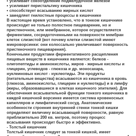
• усиливает сокоотделение поджелудочной железой
• усиливает перистальтику кишечника
• способствует всасыванию жирных кислот
• замедляет гнилостные процессы в кишечнике
В настоящее время установлено, что в тонком кишечнике
происходит не только полостное пищеварение, но и
пристеночное, или мембранное, которое осуществляется
ферментами, сосредоточенными на поверхности мембран
клеток слизистой (вот почему клетки слизистой имеют
микроворсинки: они колоссально увеличивают поверхность
пристеночного пищеварения).
Конечными продуктами ферментативного расщепления
пищевых веществ в кишечнике являются: белков -
олигопептиды и аминокислоты, жиров - жирные кислоты и
глицерин, углеводов - глюкоза и др. моносахара,
нуклеиновых кислот - нуклеотиды. Эти продукты
(питательные вещества) всасываются из кишечника в кровь
(глюкоза, аминокислоты, глицерин и нуклеотиды) и в лимфу
(жиры, образовавшиеся в клетках кишечного эпителия). Для
обеспечения всасывательной функции тонкого кишечника в
каждой кишечной ворсинке имеется система кровеносных
капилляров и лимфатический сосуд. Анатомические
особенности строения внутренней стенки тонкой кишки
определяют величину всасывающей поверхности, равную
приблизительно 200 кв. метров, поэтому процесс
всасывания происходит быстро и эффективно.
- Толстый кишечник
Толстый кишечник следует за тонкой кишкой, имеет