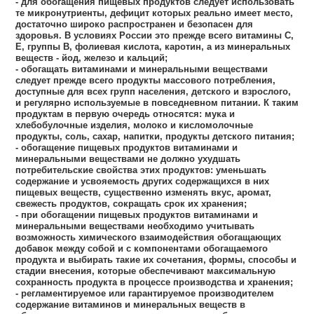
- для обогащения пищевых продуктов следует использовать
те микронутриенты, дефицит которых реально имеет место,
достаточно широко распространен и безопасен для
здоровья. В условиях России это прежде всего витамины С,
Е, группы В, фолиевая кислота, каротин, а из минеральных
веществ - йод, железо и кальций;
- обогащать витаминами и минеральными веществами
следует прежде всего продукты массового потребления,
доступные для всех групп населения, детского и взрослого,
и регулярно используемые в повседневном питании. К таким
продуктам в первую очередь относятся: мука и
хлебобулочные изделия, молоко и кисломолочные
продукты, соль, сахар, напитки, продукты детского питания;
- обогащение пищевых продуктов витаминами и
минеральными веществами не должно ухудшать
потребительские свойства этих продуктов: уменьшать
содержание и усвояемость других содержащихся в них
пищевых веществ, существенно изменять вкус, аромат,
свежесть продуктов, сокращать срок их хранения;
- при обогащении пищевых продуктов витаминами и
минеральными веществами необходимо учитывать
возможность химического взаимодействия обогащающих
добавок между собой и с компонентами обогащаемого
продукта и выбирать такие их сочетания, формы, способы и
стадии внесения, которые обеспечивают максимальную
сохранность продукта в процессе производства и хранения;
- регламентируемое или гарантируемое производителем
содержание витаминов и минеральных веществ в