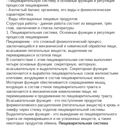
- Пищеварительную систему и основные функции и регуляция
процессов пищеварения.
- Азотистый баланс организма, его виды и физиологическая
характеристика.
- Виды обогащенных пищевых продуктов.
Структура работы - данная работа состоит из введения, трёх
глав, заключения и списка литературы.
1. Пищеварительная система. Основные функции и регуляция
процессов пищеварения
Пищеварение - это сложный физиологический процесс,
заключающийся в механической и химической обработке пищи,
всасывании питательных веществ, выделении не
переварившихся остатков пищи.
В соответствии с этим пищеварительная система выполняет
четыре основные функции: секреторную, моторную,
всасывательную и выделительную. Секреторная функция
заключается в выработке пищеварительных соков железистыми
клетками, входящими в состав пищеварительных желез.
Моторная функция обеспечивается сокращениями мышц,
входящих в состав стенок пищеварительного тракта и
заключается в механическом измельчении пищи, ее
перемешивании и продвижении по пищеварительному тракту.
Всасывательная функция - это поступление продуктов
ферментативного расщепления (питательных веществ) в кровь и
лимфу через стенку отделов пищеварительной системы.
Выделительная функция - это выведение из пищеварительного
тракта не переварившихся и не усвоенных веществ, а также
некоторых продуктов обмена.
Пищеварительная система