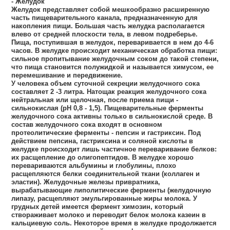
- Желудок
Желудок представляет собой мешкообразно расширенную
часть пищеварительного канала, предназначенную для
накопления пищи. Большая часть желудка располагается
влево от средней плоскости тела, в левом подреберье.
Пища, поступившая в желудок, переваривается в нем до 4-6
часов. В желудке происходит механическая обработка пищи:
сильное пропитывание желудочным соком до такой степени,
что пища становится полужидкой и называется химусом, ее
перемешивание и передвижение.
У человека объем суточной секреции желудочного сока
составляет 2 -3 литра. Натощак реакция желудочного сока
нейтральная или щелочная, после приема пищи -
сильнокислая (рН 0,8 - 1,5). Пищеварительные ферменты
желудочного сока активны только в сильнокислой среде. В
состав желудочного сока входят в основном
протеолитические ферменты - пепсин и гастриксин. Под
действием пепсина, гастриксина и соляной кислоты в
желудке происходит лишь частичное переваривание белков:
их расщепление до олигопептидов. В желудке хорошо
перевариваются альбумины и глобулины, плохо
расщепляются белки соединительной ткани (коллаген и
эластин). Желудочные железы привратника,
вырабатывающие липолитические ферменты (желудочную
липазу, расщепляют эмульгированные жиры молока. У
грудных детей имеется фермент химозин, который
створаживает молоко и переводит белок молока казеин в
кальциевую соль. Некоторое время в желудке продолжается