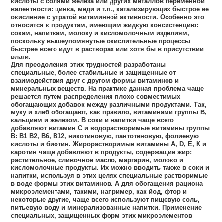
кислоты с солями железа или других металлов переменной
валентности: цинка, меди и т.п., катализирующих быстрое ее
окисление с утратой витаминной активности. Особенно это
относится к продуктам, имеющим жидкую консистенцию:
сокам, напиткам, молоку и кисломолочным изделиям,
поскольку вышеупомянутые окислительные процессы
быстрее всего идут в растворах или хотя бы в присутствии
влаги.
Для преодоления этих трудностей разработаны
специальные, более стабильные и защищенные от
взаимодействия друг с другом формы витаминов и
минеральных веществ. На практике данная проблема чаще
решается путем распределения плохо совместимых
обогащающих добавок между различными продуктами. Так,
муку и хлеб обогащают, как правило, витаминами группы В,
кальцием и железом. В соки и напитки чаще всего
добавляют витамин С и водорастворимые витамины группы
В: В1 В2, В6, В12, никотиновую, пантотеновую, фолиевую
кислоты и биотин. Жирорастворимые витамины A, D, Е, К и
каротин чаще добавляют в продукты, содержащие жир:
растительное, сливочное масло, маргарин, молоко и
кисломолочные продукты. Их можно вводить также в соки и
напитки, используя в этих целях специальные растворимые
в воде формы этих витаминов. А для обогащения рациона
микроэлементами, такими, например, как йод, фтор и
некоторые другие, чаще всего используют пищевую соль,
питьевую воду и минерализованные напитки. Применение
специальных, защищенных форм этих микроэлементов