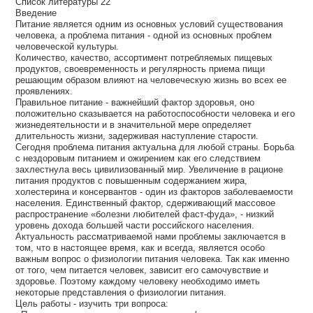
Список литературы 22
Введение
Питание является одним из основных условий существования
человека, а проблема питания - одной из основных проблем
человеческой культуры.
Количество, качество, ассортимент потребляемых пищевых
продуктов, своевременность и регулярность приема пищи
решающим образом влияют на человеческую жизнь во всех ее
проявлениях.
Правильное питание - важнейший фактор здоровья, оно
положительно сказывается на работоспособности человека и его
жизнедеятельности и в значительной мере определяет
длительность жизни, задерживая наступление старости.
Сегодня проблема питания актуальна для любой страны. Борьба
с нездоровым питанием и ожирением как его следствием
захлестнула весь цивилизованный мир. Увеличение в рационе
питания продуктов с повышенным содержанием жира,
холестерина и консервантов - один из факторов заболеваемости
населения. Единственный фактор, сдерживающий массовое
распространение «болезни любителей фаст-фуда», - низкий
уровень дохода большей части российского населения.
Актуальность рассматриваемой нами проблемы заключается в
том, что в настоящее время, как и всегда, является особо
важным вопрос о физиологии питания человека. Так как именно
от того, чем питается человек, зависит его самочувствие и
здоровье. Поэтому каждому человеку необходимо иметь
некоторые представления о физиологии питания.
Цель работы - изучить три вопроса: