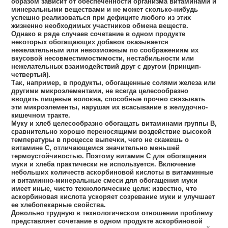
образом зависит от обеспеченности организма витаминами и
минеральными веществами и не может сколько-нибудь
успешно реализоваться при дефиците любого из этих
жизненно необходимых участников обмена веществ.
Однако в ряде случаев сочетание в одном продукте
некоторых обогащающих добавок оказывается
нежелательным или невозможным по соображениям их
вкусовой несовместимостимости, нестабильности или
нежелательных взаимодействий друг с другом (принцип-
четвертый).
Так, например, в продукты, обогащенные солями железа или
другими микроэлементами, не всегда целесообразно
вводить пищевые волокна, способные прочно связывать
эти микроэлементы, нарушая их всасывание в желудочно-
кишечном тракте.
Муку и хлеб целесообразно обогащать витаминами группы В,
сравнительно хорошо переносящими воздействие высокой
температуры в процессе выпечки, чего не скажешь о
витамине С, отличающемся значительно меньшей
термоустойчивостью. Поэтому витамин С для обогащения
муки и хлеба практически не используется. Включение
небольших количеств аскорбиновой кислоты в витаминные
и витаминно-минеральные смеси для обогащения муки
имеет иные, чисто технологические цели: известно, что
аскорбиновая кислота ускоряет созревание муки и улучшает
ее хлебопекарные свойства.
Довольно трудную в технологическом отношении проблему
представляет сочетание в одном продукте аскорбиновой