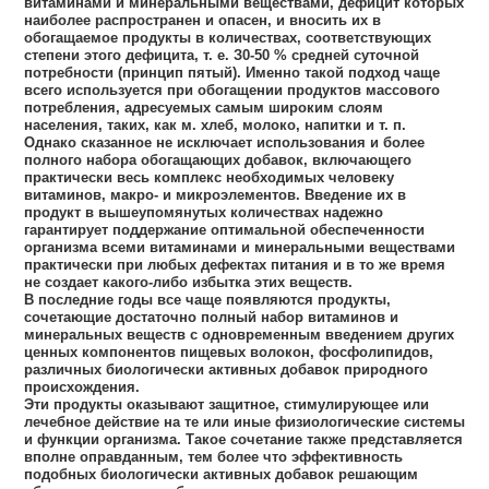
витаминами и минеральными веществами, дефицит которых
наиболее распространен и опасен, и вносить их в
обогащаемое продукты в количествах, соответствующих
степени этого дефицита, т. е. З0-50 % средней суточной
потребности (принцип пятый). Именно такой подход чаще
всего используется при обогащении продуктов массового
потребления, адресуемых самым широким слоям
населения, таких, как м. хлеб, молоко, напитки и т. п.
Однако сказанное не исключает использования и более
полного набора обогащающих добавок, включающего
практически весь комплекс необходимых человеку
витаминов, макро- и микроэлементов. Введение их в
продукт в вышеупомянутых количествах надежно
гарантирует поддержание оптимальной обеспеченности
организма всеми витаминами и минеральными веществами
практически при любых дефектах питания и в то же время
не создает какого-либо избытка этих веществ.
В последние годы все чаще появляются продукты,
сочетающие достаточно полный набор витаминов и
минеральных веществ с одновременным введением других
ценных компонентов пищевых волокон, фосфолипидов,
различных биологически активных добавок природного
происхождения.
Эти продукты оказывают защитное, стимулирующее или
лечебное действие на те или иные физиологические системы
и функции организма. Такое сочетание также представляется
вполне оправданным, тем более что эффективность
подобных биологически активных добавок решающим