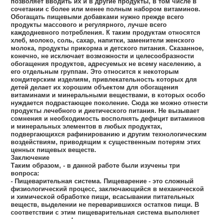
позволяет вводить их и в другие продукты, в том числе в
сочетании с более или менее полным набором витаминов.
Обогащать пищевыми добавками нужно прежде всего
продукты массового и регулярного, лучше всего
каждодневного потребления. К таким продуктам относятся
хлеб, молоко, соль, сахар, напитки, заменители женского
молока, продукты прикорма и детского питания. Сказанное,
конечно, не исключает возможности и целесообразности
обогащения продуктов, адресуемых не всему населению, а
его отдельным группам. Это относится к некоторым
кондитерским изделиям, привлекательность которых для
детей делает их хорошим объектом для обогащения
витаминами и минеральными веществами, в которых особо
нуждается подрастающее поколение. Сюда же можно отнести
продукты лечебного и диетического питания. Не вызывает
сомнения и необходимость восполнять дефицит витаминов
и минеральных элементов в любых продуктах,
подвергающихся рафинированию и другим технологическим
воздействиям, приводящим к существенным потерям этих
ценных пищевых веществ.
Заключение
Таким образом, - в данной работе были изучены три
вопроса:
- Пищеварительная система. Пищеварение - это сложный
физиологический процесс, заключающийся в механической
и химической обработке пищи, всасывании питательных
веществ, выделении не переварившихся остатков пищи. В
соответствии с этим пищеварительная система выполняет