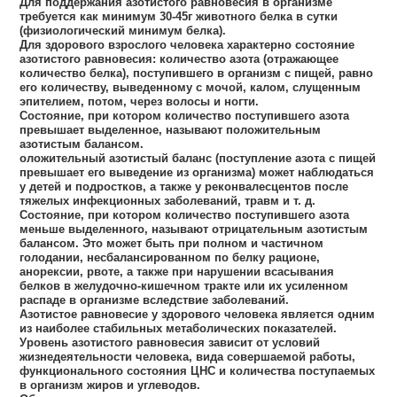
Для поддержания азотистого равновесия в организме
требуется как минимум 30-45г животного белка в сутки
(физиологический минимум белка).
Для здорового взрослого человека характерно состояние
азотистого равновесия: количество азота (отражающее
количество белка), поступившего в организм с пищей, равно
его количеству, выведенному с мочой, калом, слущенным
эпителием, потом, через волосы и ногти.
Состояние, при котором количество поступившего азота
превышает выделенное, называют положительным
азотистым балансом.
оложительный азотистый баланс (поступление азота с пищей
превышает его выведение из организма) может наблюдаться
у детей и подростков, а также у реконвалесцентов после
тяжелых инфекционных заболеваний, травм и т. д.
Состояние, при котором количество поступившего азота
меньше выделенного, называют отрицательным азотистым
балансом. Это может быть при полном и частичном
голодании, несбалансированном по белку рационе,
анорексии, рвоте, а также при нарушении всасывания
белков в желудочно-кишечном тракте или их усиленном
распаде в организме вследствие заболеваний.
Азотистое равновесие у здорового человека является одним
из наиболее стабильных метаболических показателей.
Уровень азотистого равновесия зависит от условий
жизнедеятельности человека, вида совершаемой работы,
функционального состояния ЦНС и количества поступаемых
в организм жиров и углеводов.