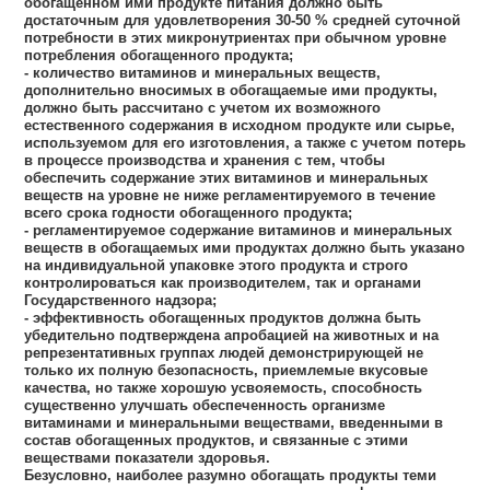
обогащенном ими продукте питания должно быть
достаточным для удовлетворения 30-50 % средней суточной
потребности в этих микронутриентах при обычном уровне
потребления обогащенного продукта;
- количество витаминов и минеральных веществ,
дополнительно вносимых в обогащаемые ими продукты,
должно быть рассчитано с учетом их возможного
естественного содержания в исходном продукте или сырье,
используемом для его изготовления, а также с учетом потерь
в процессе производства и хранения с тем, чтобы
обеспечить содержание этих витаминов и минеральных
веществ на уровне не ниже регламентируемого в течение
всего срока годности обогащенного продукта;
- регламентируемое содержание витаминов и минеральных
веществ в обогащаемых ими продуктах должно быть указано
на индивидуальной упаковке этого продукта и строго
контролироваться как производителем, так и органами
Государственного надзора;
- эффективность обогащенных продуктов должна быть
убедительно подтверждена апробацией на животных и на
репрезентативных группах людей демонстрирующей не
только их полную безопасность, приемлемые вкусовые
качества, но также хорошую усвояемость, способность
существенно улучшать обеспеченность организме
витаминами и минеральными веществами, введенными в
состав обогащенных продуктов, и связанные с этими
веществами показатели здоровья.
Безусловно, наиболее разумно обогащать продукты теми