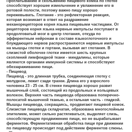
Проглатыванию и скольжению пищевого комка по глотке
способствует хорошее измельчение и увлажнение его в
ротовой полости, поэтому важно пищу хорошо
пережевывать. Глотание - это рефлекторная реакция,
которая возникает в ответ на раздражение
механорецепторов корня языка пищевыми частицами. От
рецепторов корня языка нервные импульсы поступают в
продолговатый мозг в центр глотания, откуда по
эфферентным нейронам в составе языкоглоточного и
блуждающего нервов распространяются нервные импульсы
на мышцы глотки и гортани, вызывая акт глотания. В
слизистой оболочке глотки имеется шесть крупных
скоплений лимфоидной ткани - миндалины, которые
являются органами иммунной системы и способствуют
обеззараживанию пищи.
- Пищевод
Пищевод - это длинная трубка, соединяющая глотку с
желудком, лежит сзади трахеи. Длина его у взрослого
человека 23 - 25 см. В стенке пищевода хорошо развит
мышечный слой, состоящий из продольных и кольцевых
волокон. Верхняя часть пищевода образована поперечно-
полосатой мышечной тканью, а остальная часть - гладкой.
Мышцы пищевода, сокращаясь, продвигают пищевой комок.
Слизистая пищевода складчатая, образована многослойным
эпителием, может сильно растягиваться, выделяет слизь,
способствующую продвижению пищи, но не вырабатывает
ферментов. Ферментативная обработка пищи при движении
по пищеводу происходит под действием ферментов слюны.