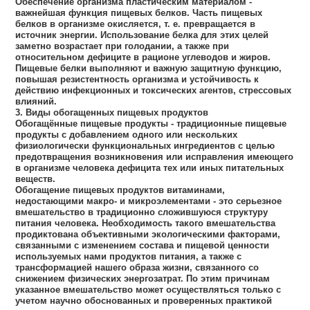
Обеспечение организма пластическим материалом -
важнейшая функция пищевых белков. Часть пищевых
белков в организме окисляется, т. е. превращается в
источник энергии. Использование белка для этих целей
заметно возрастает при голодании, а также при
относительном дефиците в рационе углеводов и жиров.
Пищевые белки выполняют и важную защитную функцию,
повышая резистентность организма и устойчивость к
действию инфекционных и токсических агентов, стрессовых
влияний.
3. Виды обогащенных пищевых продуктов
Обогащённые пищевые продукты - традиционные пищевые
продукты с добавлением одного или нескольких
физиологически функциональных ингредиентов с целью
предотвращения возникновения или исправления имеющего
в организме человека дефицита тех или иных питательных
веществ.
Обогащение пищевых продуктов витаминами,
недостающими макро- и микроэлементами - это серьезное
вмешательство в традиционно сложившуюся структуру
питания человека. Необходимость такого вмешательства
продиктована объективными экологическими факторами,
связанными с изменением состава и пищевой ценности
используемых нами продуктов питания, а также с
трансформацией нашего образа жизни, связанного со
снижением физических энергозатрат. По этим причинам
указанное вмешательство может осуществляться только с
учетом научно обоснованных и проверенных практикой