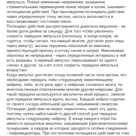
импульса. Резкое изменение напряжения, вызванное
стремительными перемещения ионов натрия и калия, называют
потенциалом действия. При прохождении потенциала действия
через определенную точку аксона, насосы включаются и
восстанавливают состояние покоя.
Потенциал действия распространяется довольно медленно - не
более доли дюйма за секунду. Для того чтобы увеличить
скорость передачи импульса (поскольку, в конце концов, не
годится, чтобы сигнал, посланный мозгом, достигал руки лишь
через минуту), аксоны окружены оболочкой из миелина,
препятствующей притоку и оттоку калия и натрия. Миелиновая
оболочка не непрерывна - через определенные интервалы в ней
есть разрывы, и нервный импульс перескакивает из одного
«окна» в другое, за счет этого скорость передачи импульса
возрастает.
Когда импульс достигает конца основной части тела аксона, его
необходимо передать либо следующему нижележащему
нейрону, либо, если речь идет о нейронах головного мозга, по
многочисленным ответвлениям многим другим нейронам. Для
такой передачи используется абсолютно иной процесс, нежели
для передачи импульса вдоль аксона. Каждый нейрон отделен
от своего соседа небольшой щелью, называемой синапсом.
Потенциал действия не может перескочить через эту щель,
поэтому нужно найти какой-то другой способ для передачи
импульса следующему нейрону. В конце каждого отростка
имеются крошечные мешочки, называющие (пресинаптическими)
пузырьками, в каждом из которых находятся особые соединения
- нейромедиаторы. При поступлении потенциала действия из этих