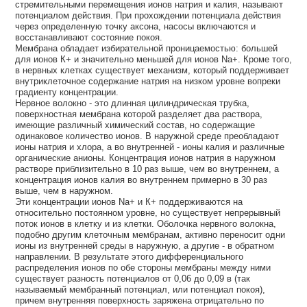
стремительными перемещения ионов натрия и калия, называют
потенциалом действия. При прохождении потенциала действия
через определенную точку аксона, насосы включаются и
восстанавливают состояние покоя.
Мембрана обладает избирательной проницаемостью: большей
для ионов К+ и значительно меньшей для ионов Na+. Кроме того,
в нервных клетках существует механизм, который поддерживает
внутриклеточное содержание натрия на низком уровне вопреки
градиенту концентрации.
Нервное волокно - это длинная цилиндрическая трубка,
поверхностная мембрана которой разделяет два раствора,
имеющие различный химический состав, но содержащие
одинаковое количество ионов. В наружной среде преобладают
ионы натрия и хлора, а во внутренней - ионы калия и различные
органические анионы. Концентрация ионов натрия в наружном
растворе приблизительно в 10 раз выше, чем во внутреннем, а
концентрация ионов калия во внутреннем примерно в 30 раз
выше, чем в наружном.
Эти концентрации ионов Nа+ и К+ поддерживаются на
относительно постоянном уровне, но существует непрерывный
поток ионов в клетку и из клетки. Оболочка нервного волокна,
подобно другим клеточным мембранам, активно переносит одни
ионы из внутренней среды в наружную, а другие - в обратном
направлении. В результате этого дифференциального
распределения ионов по обе стороны мембраны между ними
существует разность потенциалов от 0,06 до 0,09 в (так
называемый мембранный потенциал, или потенциал покоя),
причем внутренняя поверхность заряжена отрицательно по