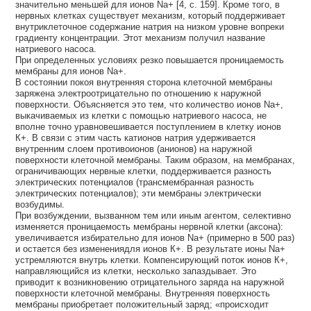
значительно меньшей для ионов Na+ [4, с. 159]. Кроме того, в
нервных клетках существует механизм, который поддерживает
внутриклеточное содержание натрия на низком уровне вопреки
градиенту концентрации. Этот механизм получил название
натриевого насоса.
При определенных условиях резко повышается проницаемость
мембраны для ионов Na+.
В состоянии покоя внутренняя сторона клеточной мембраны
заряжена электроотрицательно по отношению к наружной
поверхности. Объясняется это тем, что количество ионов Na+,
выкачиваемых из клетки с помощью натриевого насоса, не
вполне точно уравновешивается поступлением в клетку ионов
К+. В связи с этим часть катионов натрия удерживается
внутренним слоем противоионов (анионов) на наружной
поверхности клеточной мембраны. Таким образом, на мембранах,
ограничивающих нервные клетки, поддерживается разность
электрических потенциалов (трансмембранная разность
электрических потенциалов); эти мембраны электрически
возбудимы.
При возбуждении, вызванном тем или иным агентом, селективно
изменяется проницаемость мембраны нервной клетки (аксона):
увеличивается избирательно для ионов Na+ (примерно в 500 раз)
и остается без изменениядля ионов К+. В результате ионы Na+
устремляются внутрь клетки. Компенсирующий поток ионов К+,
направляющийся из клетки, несколько запаздывает. Это
приводит к возникновению отрицательного заряда на наружной
поверхности клеточной мембраны. Внутренняя поверхность
мембраны приобретает положительный заряд; «происходит