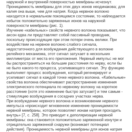
наружной и внутренней поверхностью мембраны исчезнут.
Проницаемость мембраны для этих двух ионов неодинакова; для
калия она выше, чем для натрия. Когда нервное волокно
находится в нормальном покоящемся состоянии, то наблюдается
избыток положительно заряженных ионов на наружной
поверхности мембраны (рис. 1).
Изучение «кабельных» свойств нервного волокна показывает, что
аксон едва ли представляет собой пассивный проводник,
поскольку происходящие при этом потери очень велики. При
воздействии на нервное волокно слабого сигнала,
недостаточного для возбуждения действующего в волокне
релейного механизма, этот сигнал затухает в нескольких
миллиметрах от места его приложения. Нервный импульс не мог
бы распространяться на большие расстояния по нерву, если бы
не было какого-то процесса, усиливающего сигнал. Эту функцию
выполняет процесс возбуждения, который регенерирует и
усиливает сигнал в каждой точке нервного волокна. «Кабельные»
свойства волокна обеспечивают распространение изменения
электрического потенциала по нервному волокну на короткое
расстояние (хотя это изменение быстро затухает) и тем самым -
стимуляцию возбуждения в соседних участках нерва.
При возбуждении нервного волокна и возникновении нервного
импульса «происходит мгновенное изменение проницаемости
нервной мембраны, которое позволяет ионам натрия проходить
внутрь» [7, с. 258]. Это приводит к деполяризации нервной
мембраны: она становится положительно заряженной изнутри и
отрицательно заряженной снаружи (возникает потенциал
действия). Проницаемость нервной мембраны для ионов натрия