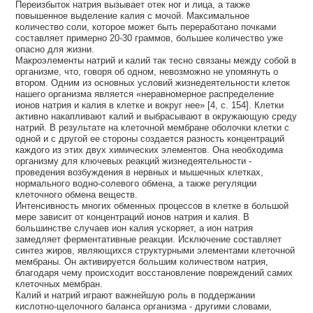
Переизбыток натрия вызывает отек ног и лица, а также
повышенное выделение калия с мочой. Максимальное
количество соли, которое может быть переработано почками
составляет примерно 20-30 граммов, большее количество уже
опасно для жизни.
Макроэлементы натрий и калий так тесно связаны между собой в
организме, что, говоря об одном, невозможно не упомянуть о
втором. Одним из основных условий жизнедеятельности клеток
нашего организма является «неравномерное распределение
ионов натрия и калия в клетке и вокруг нее» [4, с. 154]. Клетки
активно накапливают калий и выбрасывают в окружающую среду
натрий. В результате на клеточной мембране оболочки клетки с
одной и с другой ее стороны создается разность концентраций
каждого из этих двух химических элементов. Она необходима
организму для ключевых реакций жизнедеятельности -
проведения возбуждения в нервных и мышечных клетках,
нормального водно-солевого обмена, а также регуляции
клеточного обмена веществ.
Интенсивность многих обменных процессов в клетке в большой
мере зависит от концентраций ионов натрия и калия. В
большинстве случаев ион калия ускоряет, а ион натрия
замедляет ферментативные реакции. Исключение составляет
синтез жиров, являющихся структурными элементами клеточной
мембраны. Он активируется большим количеством натрия,
благодаря чему происходит восстановление повреждений самих
клеточных мембран.
Калий и натрий играют важнейшую роль в поддержании
кислотно-щелочного баланса организма - другими словами,