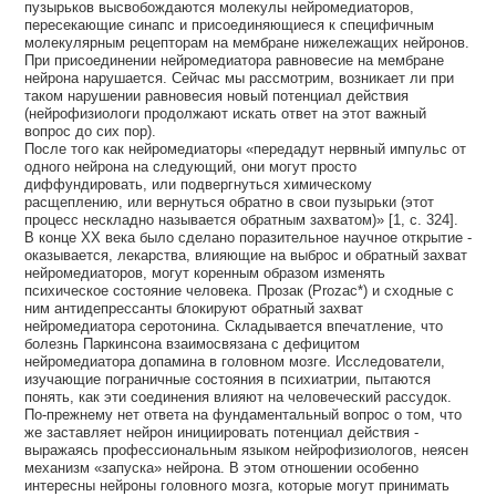
пузырьков высвобождаются молекулы нейромедиаторов,
пересекающие синапс и присоединяющиеся к специфичным
молекулярным рецепторам на мембране нижележащих нейронов.
При присоединении нейромедиатора равновесие на мембране
нейрона нарушается. Сейчас мы рассмотрим, возникает ли при
таком нарушении равновесия новый потенциал действия
(нейрофизиологи продолжают искать ответ на этот важный
вопрос до сих пор).
После того как нейромедиаторы «передадут нервный импульс от
одного нейрона на следующий, они могут просто
диффундировать, или подвергнуться химическому
расщеплению, или вернуться обратно в свои пузырьки (этот
процесс нескладно называется обратным захватом)» [1, с. 324].
В конце XX века было сделано поразительное научное открытие -
оказывается, лекарства, влияющие на выброс и обратный захват
нейромедиаторов, могут коренным образом изменять
психическое состояние человека. Прозак (Prozac*) и сходные с
ним антидепрессанты блокируют обратный захват
нейромедиатора серотонина. Складывается впечатление, что
болезнь Паркинсона взаимосвязана с дефицитом
нейромедиатора допамина в головном мозге. Исследователи,
изучающие пограничные состояния в психиатрии, пытаются
понять, как эти соединения влияют на человеческий рассудок.
По-прежнему нет ответа на фундаментальный вопрос о том, что
же заставляет нейрон инициировать потенциал действия -
выражаясь профессиональным языком нейрофизиологов, неясен
механизм «запуска» нейрона. В этом отношении особенно
интересны нейроны головного мозга, которые могут принимать