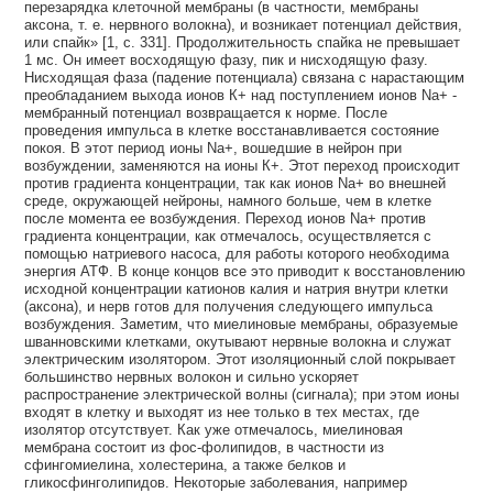
перезарядка клеточной мембраны (в частности, мембраны
аксона, т. е. нервного волокна), и возникает потенциал действия,
или спайк» [1, с. 331]. Продолжительность спайка не превышает
1 мс. Он имеет восходящую фазу, пик и нисходящую фазу.
Нисходящая фаза (падение потенциала) связана с нарастающим
преобладанием выхода ионов К+ над поступлением ионов Na+ -
мембранный потенциал возвращается к норме. После
проведения импульса в клетке восстанавливается состояние
покоя. В этот период ионы Na+, вошедшие в нейрон при
возбуждении, заменяются на ионы К+. Этот переход происходит
против градиента концентрации, так как ионов Na+ во внешней
среде, окружающей нейроны, намного больше, чем в клетке
после момента ее возбуждения. Переход ионов Na+ против
градиента концентрации, как отмечалось, осуществляется с
помощью натриевого насоса, для работы которого необходима
энергия АТФ. В конце концов все это приводит к восстановлению
исходной концентрации катионов калия и натрия внутри клетки
(аксона), и нерв готов для получения следующего импульса
возбуждения. Заметим, что миелиновые мембраны, образуемые
шванновскими клетками, окутывают нервные волокна и служат
электрическим изолятором. Этот изоляционный слой покрывает
большинство нервных волокон и сильно ускоряет
распространение электрической волны (сигнала); при этом ионы
входят в клетку и выходят из нее только в тех местах, где
изолятор отсутствует. Как уже отмечалось, миелиновая
мембрана состоит из фос-фолипидов, в частности из
сфингомиелина, холестерина, а также белков и
гликосфинголипидов. Некоторые заболевания, например