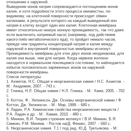
отношению к наружной.
Выведение ионов натрия сопровождается поглощением ионов
калия, и хотя подробности этого процесса неизвестны, по-
видимому, на клеточной поверхности происходит обмен
катионами, в результате которого на каждый выведенный ион
натрия в клетку входит один ион калия. Клеточная мембрана
имеет относительно низкую ионную проницаемость, так что даже
если выключить натриевый насос (например, под действием
какого-либо метаболического яда), то пройдет немало часов,
прежде чем градиенты концентраций натрия и калия между
наружной и внутренней поверхностью мембраны исчезнут.
Проницаемость мембраны для этих двух ионов неодинакова; для
калия она выше, чем для натрия. Когда нервное волокно
находится в нормальном покоящемся состоянии, то наблюдается
избыток положительно заряженных ионов на наружной
поверхности мембраны.
Список литературы
1. Ахметов, Н.С. Общая и неорганическая химия / Н.С. Ахметов. -
М.: Академия, 2007. - 743 с.
2. Глинка, Н.Л. Общая химия / Н.Л. Глинка. - М.: Химя, 2005. - 702
с.
3. Коттон, Ф., Уилкинсон, Дж. Основы неорганической химии / Ф.
Коттон, Дж. Уилкинсон. - М.: Мир, 1999. - 680 с.
4. Лидин, Р.А. Химические свойства неорганических веществ /
Р.А. Лидин и др. - М.: Химия, 2010. - 480 с.
5. Минкин, В.И. Теория строения молекул / В.И. Минкин, Б.Я.
Симкин, Р.М. Миняев. - Ростов на/Д: Феникс, 2007. - 560 с.
6. Неорганическая химия. Т.1 / под ред. Ю.Д. Третьякова. - М.: