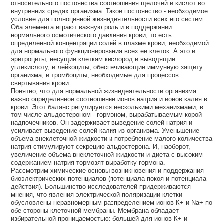
относительного постоянства соотношения щелочей и кислот во
внутренних средах организма. Такое постоянство - необходимое
условие для полноценной жизнедеятельности всех его систем.
Оба элемента играют важную роль и в поддержании
нормального осмотического давления крови, то есть
определенной концентрации солей в плазме крови, необходимой
для нормального функционирования всех ее клеток. А это и
эритроциты, несущие клеткам кислород и выводящие
углекислоту, и лейкоциты, обеспечивающие иммунную защиту
организма, и тромбоциты, необходимые для процессов
свертывания крови.
Понятно, что для нормальной жизнедеятельности организма
важно определенное соотношение ионов натрия и ионов калия в
крови. Этот баланс регулируется несколькими механизмами, в
том числе альдостероном - гормоном, вырабатываемым корой
надпочечников. Он задерживает выведение солей натрия и
усиливает выведение солей калия из организма. Уменьшение
объема внеклеточной жидкости и потребление малого количества
натрия стимулируют секрецию альдостерона. И, наоборот,
увеличение объема внеклеточной жидкости и диета с высоким
содержанием натрия тормозят выработку гормона.
Рассмотрим химические основы возникновения и поддержания
биоэлектрических потенциалов (потенциала покоя и потенциала
действия). Большинство исследователей придерживаются
мнения, что явления электрической поляризации клетки
обусловлены неравномерным распределением ионов К+ и Na+ по
обе стороны клеточной мембраны. Мембрана обладает
избирательной проницаемостью: большей для ионов К+ и