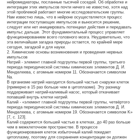
нейромедиаторы, посланные тысячей соседей. Об обработке и
интеграции этих импульсов почти ничего не известно, хотя над
этой проблемой работают многие исследовательские группы.
Нам известно лишь, что в нейроне осуществляется процесс
интеграции поступающих импульсов и выносится решение,
следует или нет инициировать потенциал действия и передавать
импульс дальше. Этот фундаментальный процесс управляет
функционированием всего головного мозга. Неудивительно, что
эта величайшая загадка природы остается, по крайней мере
сегодня, загадкой и для науки.
2. Химические основы возникновения и проведения нервных
импульсов
Натрий - элемент главной подгруппы первой группы, третьего
периода периодической системы химических элементов Д. И.
Менделеева, с атомным номером 11. Обозначается символом
Na.
В организме натрий находится большей частью снаружи клеток
(примерно в 15 раз больше чем в цитоплазме). Эту разницу
поддерживает натрий-калиевый насос, который откачивает
попавший внутрь клетки натрий.
Калий - «элемент главной подгруппы первой группы, четвёртого
периода периодической системы химических элементов Д. И.
Менделеева, с атомным номером 19. Обозначается символом K»
[7, с. 123].
Калий содержится большей частью в клетках, до 40 раз больше
чем в межклеточном пространстве. В процессе
функционирования клеток избыточный калий покидает
цитоплазму, поэтому для сохранения концентрации он должен