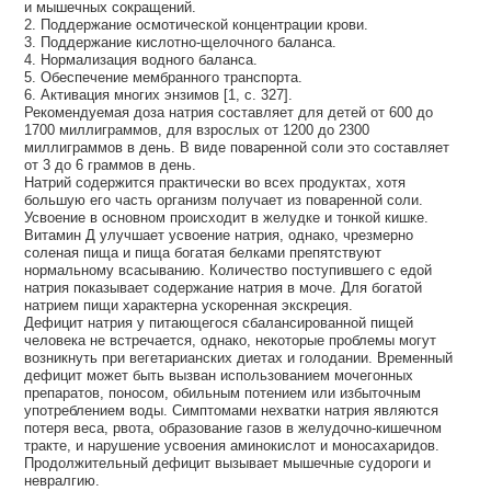
и мышечных сокращений.
2. Поддержание осмотической концентрации крови.
3. Поддержание кислотно-щелочного баланса.
4. Нормализация водного баланса.
5. Обеспечение мембранного транспорта.
6. Активация многих энзимов [1, с. 327].
Рекомендуемая доза натрия составляет для детей от 600 до
1700 миллиграммов, для взрослых от 1200 до 2300
миллиграммов в день. В виде поваренной соли это составляет
от 3 до 6 граммов в день.
Натрий содержится практически во всех продуктах, хотя
большую его часть организм получает из поваренной соли.
Усвоение в основном происходит в желудке и тонкой кишке.
Витамин Д улучшает усвоение натрия, однако, чрезмерно
соленая пища и пища богатая белками препятствуют
нормальному всасыванию. Количество поступившего с едой
натрия показывает содержание натрия в моче. Для богатой
натрием пищи характерна ускоренная экскреция.
Дефицит натрия у питающегося сбалансированной пищей
человека не встречается, однако, некоторые проблемы могут
возникнуть при вегетарианских диетах и голодании. Временный
дефицит может быть вызван использованием мочегонных
препаратов, поносом, обильным потением или избыточным
употреблением воды. Симптомами нехватки натрия являются
потеря веса, рвота, образование газов в желудочно-кишечном
тракте, и нарушение усвоения аминокислот и моносахаридов.
Продолжительный дефицит вызывает мышечные судороги и
невралгию.