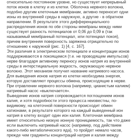
относительно постоянном уровне, но существует непрерывный
поток ионов в клетку и из клетки. Оболочка нервного волокна,
подобно другим клеточным мембранам, активно переносит одни
ионы из внутренней среды в наружную, а другие - в обратном
направлении. В результате этого дифференциального
распределения ионов по обе стороны мембраны между ними
существует разность потенциалов от 0,06 до 0,09 в (так
называемый мембранный потенциал, или потенциал покоя),
причем внутренняя поверхность заряжена отрицательно по
отношению к наружной (рис. 1) [4, с. 167].
Эти различия в электрическом потенциале и концентрации ионов
поддерживаются в покоящемся (т.е. не проводящем импульсов)
нерве благодаря активному переносу ионов натрия из внутренней
среды в интерстициальную жидкость, окружающую нервное
волокно. Этот механизм получил название натриевого насоса.
Для выведения ионов натрия из клетки необходима энергия,
которую доставляют процессы обмена, происходящие в нерве.
При отравлении нервного волокна (например, цианистым калием)
натриевый насос «выключается».
Выведение ионов натрия сопровождается поглощением ионов
калия, и хотя подробности этого процесса неизвестны, по-
видимому, на клеточной поверхности происходит обмен
катионами, в результате которого на каждый выведенный ион
натрия в клетку входит один ион калия. Клеточная мембрана
имеет относительно низкую ионную проницаемость, так что даже
если выключить натриевый насос (например, под действием
какого-либо метаболического яда), то пройдет немало часов,
прежде чем градиенты концентраций натрия и калия между