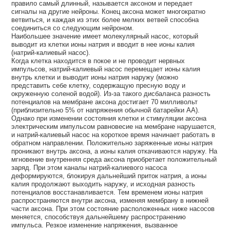
правило самый длинный, называется аксоном и передает
сигналы на другие нейроны. Конец аксона может многократно
ветвиться, и каждая из этих более мелких ветвей способна
соединиться со следующим нейроном.
Наибольшее значение имеет молекулярный насос, который
выводит из клетки ионы натрия и вводит в нее ионы калия
(натрий-калиевый насос).
Когда клетка находится в покое и не проводит нервных
импульсов, натрий-калиевый насос перемещает ионы калия
внутрь клетки и выводит ионы натрия наружу (можно
представить себе клетку, содержащую пресную воду и
окруженную соленой водой). Из-за такого дисбаланса разность
потенциалов на мембране аксона достигает 70 милливольт
(приблизительно 5% от напряжения обычной батарейки АА).
Однако при изменении состояния клетки и стимуляции аксона
электрическим импульсом равновесие на мембране нарушается,
и натрий-калиевый насос на короткое время начинает работать в
обратном направлении. Положительно заряженные ионы натрия
проникают внутрь аксона, а ионы калия откачиваются наружу. На
мгновение внутренняя среда аксона приобретает положительный
заряд. При этом каналы натрий-калиевого насоса
деформируются, блокируя дальнейший приток натрия, а ионы
калия продолжают выходить наружу, и исходная разность
потенциалов восстанавливается. Тем временем ионы натрия
распространяются внутри аксона, изменяя мембрану в нижней
части аксона. При этом состояние расположенных ниже насосов
меняется, способствуя дальнейшему распространению
импульса. Резкое изменение напряжения, вызванное