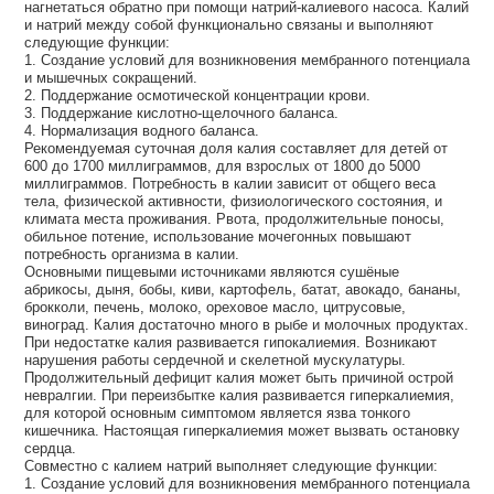
нагнетаться обратно при помощи натрий-калиевого насоса. Калий
и натрий между собой функционально связаны и выполняют
следующие функции:
1. Создание условий для возникновения мембранного потенциала
и мышечных сокращений.
2. Поддержание осмотической концентрации крови.
3. Поддержание кислотно-щелочного баланса.
4. Нормализация водного баланса.
Рекомендуемая суточная доля калия составляет для детей от
600 до 1700 миллиграммов, для взрослых от 1800 до 5000
миллиграммов. Потребность в калии зависит от общего веса
тела, физической активности, физиологического состояния, и
климата места проживания. Рвота, продолжительные поносы,
обильное потение, использование мочегонных повышают
потребность организма в калии.
Основными пищевыми источниками являются сушёные
абрикосы, дыня, бобы, киви, картофель, батат, авокадо, бананы,
брокколи, печень, молоко, ореховое масло, цитрусовые,
виноград. Калия достаточно много в рыбе и молочных продуктах.
При недостатке калия развивается гипокалиемия. Возникают
нарушения работы сердечной и скелетной мускулатуры.
Продолжительный дефицит калия может быть причиной острой
невралгии. При переизбытке калия развивается гиперкалиемия,
для которой основным симптомом является язва тонкого
кишечника. Настоящая гиперкалиемия может вызвать остановку
сердца.
Совместно с калием натрий выполняет следующие функции:
1. Создание условий для возникновения мембранного потенциала