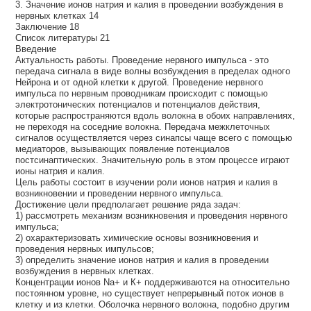
3. Значение ионов натрия и калия в проведении возбуждения в
нервных клетках 14
Заключение 18
Список литературы 21
Введение
Актуальность работы. Проведение нервного импульса - это
передача сигнала в виде волны возбуждения в пределах одного
Нейрона и от одной клетки к другой. Проведение нервного
импульса по нервным проводникам происходит с помощью
электротонических потенциалов и потенциалов действия,
которые распространяются вдоль волокна в обоих направлениях,
не переходя на соседние волокна. Передача межклеточных
сигналов осуществляется через синапсы чаще всего с помощью
медиаторов, вызывающих появление потенциалов
постсинаптических. Значительную роль в этом процессе играют
ионы натрия и калия.
Цель работы состоит в изучении роли ионов натрия и калия в
возникновении и проведении нервного импульса.
Достижение цели предполагает решение ряда задач:
1) рассмотреть механизм возникновения и проведения нервного
импульса;
2) охарактеризовать химические основы возникновения и
проведения нервных импульсов;
3) определить значение ионов натрия и калия в проведении
возбуждения в нервных клетках.
Концентрации ионов Nа+ и К+ поддерживаются на относительно
постоянном уровне, но существует непрерывный поток ионов в
клетку и из клетки. Оболочка нервного волокна, подобно другим