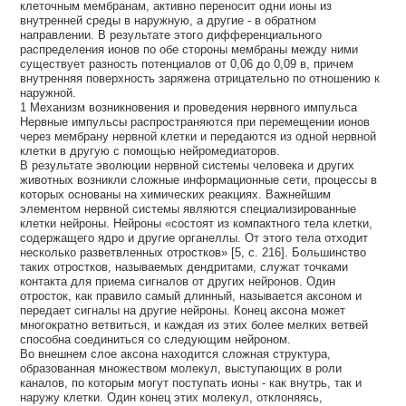
клеточным мембранам, активно переносит одни ионы из
внутренней среды в наружную, а другие - в обратном
направлении. В результате этого дифференциального
распределения ионов по обе стороны мембраны между ними
существует разность потенциалов от 0,06 до 0,09 в, причем
внутренняя поверхность заряжена отрицательно по отношению к
наружной.
1 Механизм возникновения и проведения нервного импульса
Нервные импульсы распространяются при перемещении ионов
через мембрану нервной клетки и передаются из одной нервной
клетки в другую с помощью нейромедиаторов.
В результате эволюции нервной системы человека и других
животных возникли сложные информационные сети, процессы в
которых основаны на химических реакциях. Важнейшим
элементом нервной системы являются специализированные
клетки нейроны. Нейроны «состоят из компактного тела клетки,
содержащего ядро и другие органеллы. От этого тела отходит
несколько разветвленных отростков» [5, с. 216]. Большинство
таких отростков, называемых дендритами, служат точками
контакта для приема сигналов от других нейронов. Один
отросток, как правило самый длинный, называется аксоном и
передает сигналы на другие нейроны. Конец аксона может
многократно ветвиться, и каждая из этих более мелких ветвей
способна соединиться со следующим нейроном.
Во внешнем слое аксона находится сложная структура,
образованная множеством молекул, выступающих в роли
каналов, по которым могут поступать ионы - как внутрь, так и
наружу клетки. Один конец этих молекул, отклоняясь,