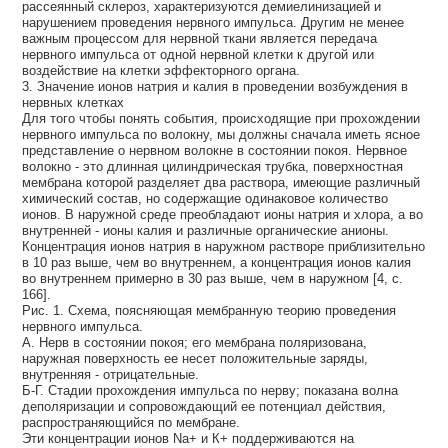
рассеянный склероз, характеризуются демиелинизацией и
нарушением проведения нервного импульса. Другим не менее
важным процессом для нервной ткани является передача
нервного импульса от одной нервной клетки к другой или
воздействие на клетки эффекторного органа.
3. Значение ионов натрия и калия в проведении возбуждения в
нервных клетках
Для того чтобы понять события, происходящие при прохождении
нервного импульса по волокну, мы должны сначала иметь ясное
представление о нервном волокне в состоянии покоя. Нервное
волокно - это длинная цилиндрическая трубка, поверхностная
мембрана которой разделяет два раствора, имеющие различный
химический состав, но содержащие одинаковое количество
ионов. В наружной среде преобладают ионы натрия и хлора, а во
внутренней - ионы калия и различные органические анионы.
Концентрация ионов натрия в наружном растворе приблизительно
в 10 раз выше, чем во внутреннем, а концентрация ионов калия
во внутреннем примерно в 30 раз выше, чем в наружном [4, с.
166].
Рис. 1. Схема, поясняющая мембранную теорию проведения
нервного импульса.
А. Нерв в состоянии покоя; его мембрана поляризована,
наружная поверхность ее несет положительные заряды,
внутренняя - отрицательные.
Б-Г. Стадии прохождения импульса по нерву; показана волна
деполяризации и сопровождающий ее потенциал действия,
распространяющийся по мембране.
Эти концентрации ионов Nа+ и К+ поддерживаются на