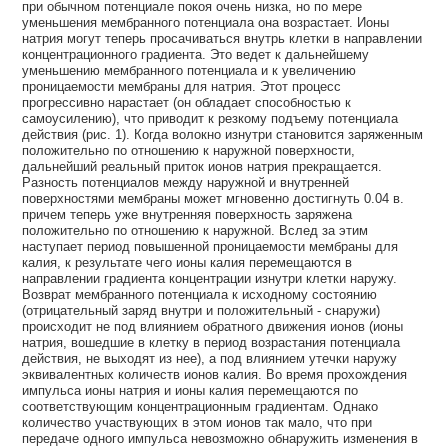
при обычном потенциале покоя очень низка, но по мере
уменьшения мембранного потенциала она возрастает. Ионы
натрия могут теперь просачиваться внутрь клетки в направлении
концентрационного градиента. Это ведет к дальнейшему
уменьшению мембранного потенциала и к увеличению
проницаемости мембраны для натрия. Этот процесс
прогрессивно нарастает (он обладает способностью к
самоусилению), что приводит к резкому подъему потенциала
действия (рис. 1). Когда волокно изнутри становится заряженным
положительно по отношению к наружной поверхности,
дальнейший реальный приток ионов натрия прекращается.
Разность потенциалов между наружной и внутренней
поверхностями мембраны может мгновенно достигнуть 0.04 в.
причем теперь уже внутренняя поверхность заряжена
положительно по отношению к наружной. Вслед за этим
наступает период повышенной проницаемости мембраны для
калия, к результате чего ионы калия перемещаются в
направлении градиента концентрации изнутри клетки наружу.
Возврат мембранного потенциала к исходному состоянию
(отрицательный заряд внутри и положительный - снаружи)
происходит не под влиянием обратного движения ионов (ионы
натрия, вошедшие в клетку в период возрастания потенциала
действия, не выходят из нее), а под влиянием утечки наружу
эквивалентных количеств ионов калия. Во время прохождения
импульса ионы натрия и ионы калия перемещаются по
соответствующим концентрационным градиентам. Однако
количество участвующих в этом ионов так мало, что при
передаче одного импульса невозможно обнаружить изменения в