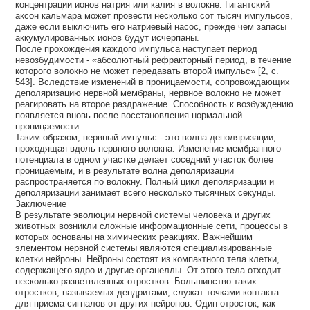
концентрации ионов натрия или калия в волокне. Гигантский
аксон кальмара может провести несколько сот тысяч импульсов,
даже если выключить его натриевый насос, прежде чем запасы
аккумулированных ионов будут исчерпаны.
После прохождения каждого импульса наступает период
невозбудимости - «абсолютный рефракторный период, в течение
которого волокно не может передавать второй импульс» [2, с.
543]. Вследствие изменений в проницаемости, сопровождающих
деполяризацию нервной мембраны, нервное волокно не может
реагировать на второе раздражение. Способность к возбуждению
появляется вновь после восстановления нормальной
проницаемости.
Таким образом, нервный импульс - это волна деполяризации,
проходящая вдоль нервного волокна. Изменение мембранного
потенциала в одном участке делает соседний участок более
проницаемым, и в результате волна деполяризации
распространяется по волокну. Полный цикл деполяризации и
деполяризации занимает всего несколько тысячных секунды.
Заключение
В результате эволюции нервной системы человека и других
животных возникли сложные информационные сети, процессы в
которых основаны на химических реакциях. Важнейшим
элементом нервной системы являются специализированные
клетки нейроны. Нейроны состоят из компактного тела клетки,
содержащего ядро и другие органеллы. От этого тела отходит
несколько разветвленных отростков. Большинство таких
отростков, называемых дендритами, служат точками контакта
для приема сигналов от других нейронов. Один отросток, как