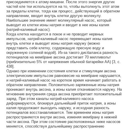
присоединяется к атому-мишени. После этого энергия других
частей кле тки используется на то, чтобы вытолкнуть этот атом
за пределы клетки, тогда как процесс, действующий в обратном
направлении, вводит внутрь клетки другую молекулу.
Наибольшее значение имеет молекулярный насос, который
выводит из клетки ионы натрия и вводит в нее ионы калия
(натрий-калиевый насос).
Когда клетка находится в покое и не проводит нервных
импульсов, натрий-калиевый насос перемещает ионы калия
внутрь клетки и выводит ионы натрия наружу (можно
представить себе клетку, содержащую пресную воду и
окруженную соленой водой). Из-за такого дисбаланса разность
потенциалов на мембране аксона достигает 70 милливольт
(приблизительно 5% от напряжения обычной батарейки АА) [3, с.
438].
Однако при изменении состояния клетки и стимуляции аксона
электрическим импульсом равновесие на мембране нарушается,
и натрий-калиевый насос на короткое время начинает работать в
обратном направлении. Положительно заряженные ионы натрия
проникают внутрь аксона, а ионы калия откачиваются наружу. На
мгновение внутренняя среда аксона приобретает положительный
заряд. При этом каналы натрий-калиевого насоса
деформируются, блокируя дальнейший приток натрия, а ионы
калия продолжают выходить наружу, и исходная разность
потенциалов восстанавливается. Тем временем ионы натрия
распространяются внутри аксона, изменяя мембрану в нижней
части аксона. При этом состояние расположенных ниже насосов
меняется, способствуя дальнейшему распространению