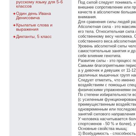
русскому языку для 5-6
Под силой следует понимать «
классов
внешнее сопротивление или пр
качеств в абсолютном большин
Один день Ивана
внимания.
Денисовича
Для сравнения силы людей раз
Крылатые слова и
Абсолютная сила - это максим
выражения
его тела. Относительная сила
Диктанты, 5 класс
собственному весу человека. 
собственного веса абсолютная
Уровень абсолютной силы чело
самостоятельные занятия и др
себе влияние генотипа.
Развитие силы - это процесс
Самыми благоприятными период
а у девочек и девушек от 11-1
различных мышечных групп наб
Следует отметить, что именно
воздействиям с помощью спец
физическими упражнениями он
По степени избирательности 
(с усиленным функционировани
преимущественным воздействие
одновременным или последова
занятий силового направления
У человека насчитывается бол
спортсменов - 50 % и более), 
Основные свойства мышц:
1) Возбудимость - способност