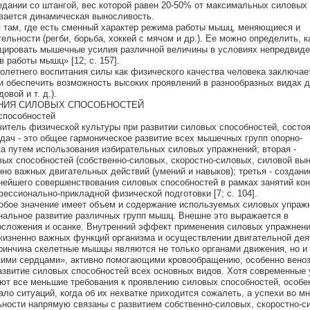
едании со штангой, вес которой равен 20-50% от максимальных силовых
вается динамическая выносливость.
 там, где есть сменный характер режима работы мышц, меняющиеся и
льности (регби, борьба, хоккей с мячом и др.). Ее можно определить, к
цировать мышечные усилия различной величины в условиях непредвид
 работы мышц» [12; с. 157].
олетнего воспитания силы как физического качества человека заключает
 и обеспечить возможность высоких проявлений в разнообразных видах 
овой и т. д.).
ТАНИЯ СИЛОВЫХ СПОСОБНОСТЕЙ
 способностей
читель физической культуры при развитии силовых способностей, состоя
дач - это общее гармоническое развитие всех мышечных групп опорно-
ка путем использования избирательных силовых упражнений; вторая -
вых способностей (собственно-силовых, скоростно-силовых, силовой вы
но важных двигательных действий (умений и навыков); третья - создани
нейшего совершенствования силовых способностей в рамках занятий ко
ессионально-прикладной физической подготовки [7; с. 104].
обое значение имеет объем и содержание используемых силовых упраж
нальное развитие различных групп мышц. Внешне это выражается в
сложения и осанке. Внутренний эффект применения силовых упражнени
жизненно важных функций организма и осуществлении двигательной дея
ринчина скелетные мышцы являются не только органами движения, но и
ими сердцами», активно помогающими кровообращению, особенно веноз
азвитие силовых способностей всех основных видов. Хотя современные
ют все меньшие требования к проявлению силовых способностей, особе
ло ситуаций, когда об их нехватке приходится сожалеть, а успехи во м
ьности напрямую связаны с развитием собственно-силовых, скоростно-с