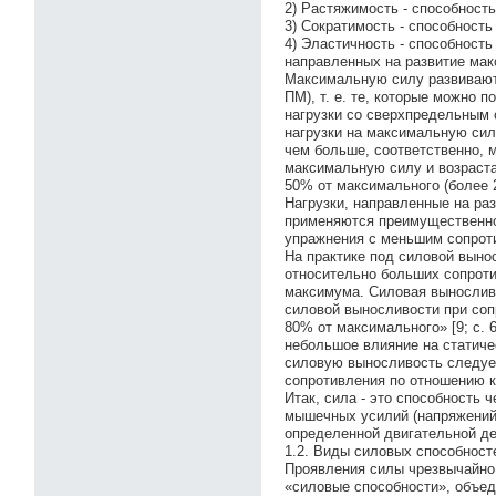
2) Растяжимость - способност
3) Сократимость - способност
4) Эластичность - способност
направленных на развитие мак
Максимальную силу развивают
ПМ), т. е. те, которые можно 
нагрузки со сверхпредельным 
нагрузки на максимальную сил
чем больше, соответственно, 
максимальную силу и возраста
50% от максимального (более 
Нагрузки, направленные на ра
применяются преимущественно 
упражнения с меньшим сопрот
На практике под силовой вын
относительно больших сопроти
максимума. Силовая выносливо
силовой выносливости при со
80% от максимального» [9; с.
небольшое влияние на статиче
силовую выносливость следуе
сопротивления по отношению к
Итак, сила - это способность 
мышечных усилий (напряжений)
определенной двигательной де
1.2. Виды силовых способност
Проявления силы чрезвычайно 
«силовые способности», объед