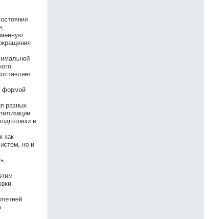
состоянии
я;
еменную
сокращения
симальной
кого
составляет
и формой
ия разных
утилизации
одготовки в
к как
истем, но и
ть
этим
овки
олетней
а