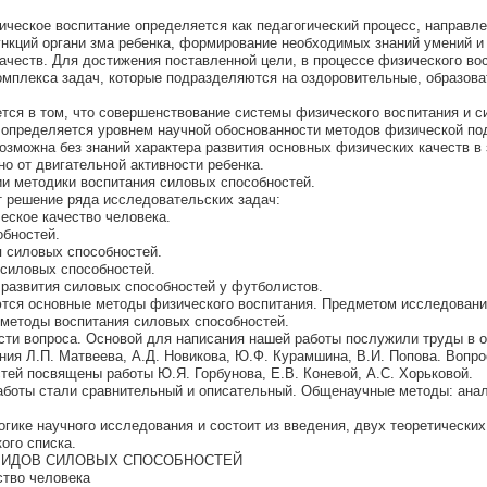
ическое воспитание определяется как педагогический процесс, направл
кций органи зма ребенка, формирование необходимых знаний умений и
ачеств. Для достижения поставленной цели, в процессе физического во
мплекса задач, которые подразделяются на оздоровительные, образова
тся в том, что совершенствование системы физического воспитания и 
 определяется уровнем научной обоснованности методов физической под
озможна без знаний характера развития основных физических качеств в
но от двигательной активности ребенка.
ии методики воспитания силовых способностей.
 решение ряда исследовательских задач:
еское качество человека.
обностей.
я силовых способностей.
 силовых способностей.
 развития силовых способностей у футболистов.
тся основные методы физического воспитания. Предметом исследован
 методы воспитания силовых способностей.
сти вопроса. Основой для написания нашей работы послужили труды в 
ния Л.П. Матвеева, А.Д. Новикова, Ю.Ф. Курамшина, В.И. Попова. Вопр
тей посвящены работы Ю.Я. Горбунова, Е.В. Коневой, А.С. Хорьковой.
боты стали сравнительный и описательный. Общенаучные методы: анали
гике научного исследования и состоит из введения, двух теоретических
ого списка.
 ВИДОВ СИЛОВЫХ СПОСОБНОСТЕЙ
ство человека