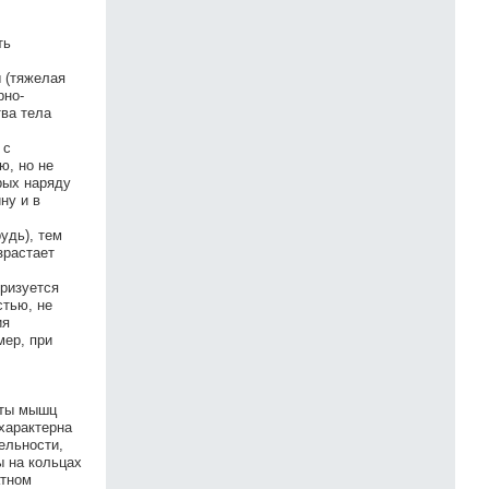
ть
 (тяжелая
рно-
тва тела
 с
ю, но не
рых наряду
ну и в
удь), тем
зрастает
еризуется
тью, не
ия
мер, при
оты мышц
характерна
ельности,
ы на кольцах
атном