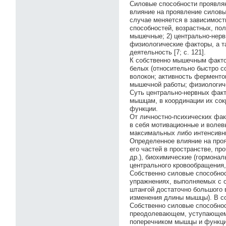
Силовые способности проявляю
влияние на проявление силовы
случае меняется в зависимост
способностей, возрастных, по
мышечные; 2) центрально-нервн
физиологические факторы, а т
деятельность [7; с. 121].
К собственно мышечным фактор
белых (относительно быстро 
волокон; активность фермент
мышечной работы; физиологич
Суть центрально-нервных факт
мышцам, в координации их сок
функции.
От личностно-психических фак
в себя мотивационные и воле
максимальных либо интенсивн
Определенное влияние на про
его частей в пространстве, п
др.), биохимические (гормона
центрального кровообращения,
Собственно силовые способнос
упражнениях, выполняемых с 
штангой достаточно большого в
изменения длины мышцы). В со
Собственно силовые способно
преодолевающем, уступающем
поперечником мышцы и функци