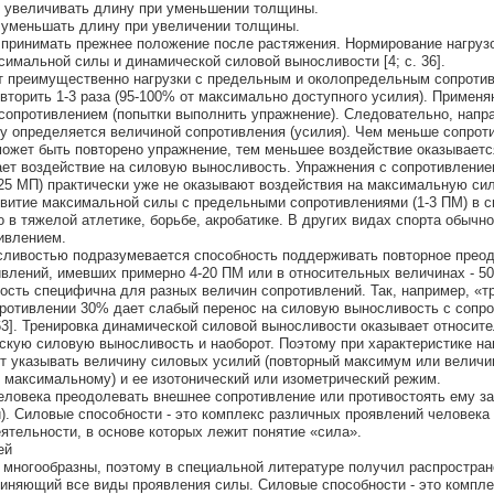
ь увеличивать длину при уменьшении толщины.
ь уменьшать длину при увеличении толщины.
ь принимать прежнее положение после растяжения. Нормирование нагрузо
симальной силы и динамической силовой выносливости [4; с. 36].
 преимущественно нагрузки с предельным и околопредельным сопротив
повторить 1-3 раза (95-100% от максимально доступного усилия). Примен
сопротивлением (попытки выполнить упражнение). Следовательно, напр
у определяется величиной сопротивления (усилия). Чем меньше сопрот
может быть повторено упражнение, тем меньшее воздействие оказываетс
ет воздействие на силовую выносливость. Упражнения с сопротивлени
25 МП) практически уже не оказывают воздействия на максимальную сил
звитие максимальной силы с предельными сопротивлениями (1-3 ПМ) в с
в тяжелой атлетике, борьбе, акробатике. В других видах спорта обычн
ивлением.
осливостью подразумевается способность поддерживать повторное прео
влений, имевших примерно 4-20 ПМ или в относительных величинах - 50
сть специфична для разных величин сопротивлений. Так, например, «т
противлении 30% дает слабый перенос на силовую выносливость с сопр
 63]. Тренировка динамической силовой выносливости оказывает относит
скую силовую выносливость и наоборот. Поэтому при характеристике на
т указывать величину силовых усилий (повторный максимум или величи
 максимальному) и ее изотонический или изометрический режим.
человека преодолевать внешнее сопротивление или противостоять ему за
. Силовые способности - это комплекс различных проявлений человека
ятельности, в основе которых лежит понятие «сила».
ей
многообразны, поэтому в специальной литературе получил распростран
иняющий все виды проявления силы. Силовые способности - это компле