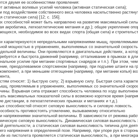
ется двумя ее особенностями проявления:
т активных волевых усилий человека (активная статическая сила);
ли под воздействием собственного веса человека насильственно растяну
статическая сила) [12; с. 156].
х способностей может быть направлено на развитие максимальной силы
вая акробатика, легкоатлетические метания и др.); общее укрепление опо
ающихся, необходимое во всех видах спорта (общая сила) и строительс
ти характеризуются непредельными напряжениями мышц, проявляемыми
ной мощностью в упражнениях, выполняемых со значительной скорость
едельной величины. Они проявляются в двигательных действиях, а кото
ребуется и быстрота движений (например, отталкивание в прыжках в дли
инальное усилие при метании спортивных снарядов и т.п.). При этом, чем
ние, преодолеваемое спортсменом (например, при подъеме штанги на гр
компонент, а при меньшем отягощении (например, при метании копья) во
нента,
стям относят: 1) быструю силу; 2) взрывную силу. Быстрая сила характ
шц, проявляемым в упражнениях, выполняемых со значительной скорос
ины. Взрывная сипа отражает способность человека по ходу выполнен
гать максимальных показателей силы в возможно короткое время (напри
ие дистанции, в легкоатлетических прыжках и метаниях и т.д.).
ых способностей относят силовую выносливость и силовую ловкость.
пособность противостоять утомлению, вызываемому относительно
напряжениями значительной величины. В зависимости от режима раб
мическую силовую выносливость. Динамическая силовая выносливость 
ой деятельности, а статическая силовая выносливость типична для деят
его напряжения в определенной позе. Например, при упоре рук в сторон
ьбе из пистолета проявляется статическая выносливость, а при многокр