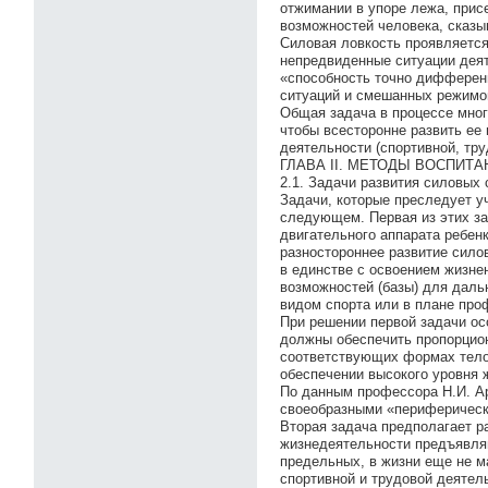
отжимании в упоре лежа, прис
возможностей человека, сказы
Силовая ловкость проявляется
непредвиденные ситуации деяте
«способность точно дифферен
ситуаций и смешанных режимов
Общая задача в процессе мног
чтобы всесторонне развить ее
деятельности (спортивной, труд
ГЛАВА II. МЕТОДЫ ВОСПИ
2.1. Задачи развития силовых
Задачи, которые преследует у
следующем. Первая из этих за
двигательного аппарата ребен
разностороннее развитие сило
в единстве с освоением жизнен
возможностей (базы) для даль
видом спорта или в плане проф
При решении первой задачи ос
должны обеспечить пропорцио
соответствующих формах тело
обеспечении высокого уровня 
По данным профессора Н.И. А
своеобразными «периферическ
Вторая задача предполагает р
жизнедеятельности предъявля
предельных, в жизни еще не ма
спортивной и трудовой деятел