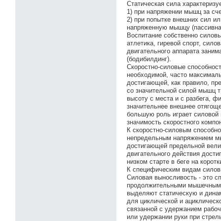
Статическая сила характеризу
1) при напряжении мышц за сче
2) при попытке внешних сил и
напряженную мышцу (пассивная 
Воспитание собственно силовы
атлетика, гиревой спорт, сило
двигательного аппарата заним
(бодибилдинг).
Скоростно-силовые способнос
необходимой, часто максималь
достигающей, как правило, пр
со значительной силой мышц т
высоту с места и с разбега, ф
значительнее внешнее отягоще
большую роль играет силовой 
значимость скоростного компо
К скоростно-силовым способно
непредельным напряжением мы
достигающей предельной велич
двигательного действия дости
низком старте в беге на коротк
К специфическим видам силов
Силовая выносливость - это с
продолжительными мышечными 
выделяют статическую и дина
для циклической и ациклическ
связанной с удержанием рабоч
или удержании руки при стрел