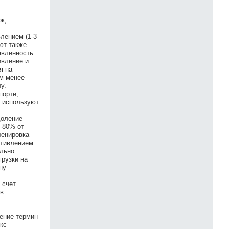
к,
лением (1-3
яют также
авленность
ивление и
я на
ем менее
у.
порте,
о используют
доление
-80% от
ренировка
отивлением
ельно
грузки на
ну
 счет
 в
ение термин
кс