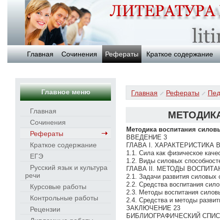
Главная
Сочинения
Рефераты
Краткое содержание
Главное меню
Главная
Рефераты
Пед
Главная
МЕТОДИК
Сочинения
Методика воспитания силов
Рефераты
ВВЕДЕНИЕ 3
Краткое содержание
ГЛАВА I. ХАРАКТЕРИСТИКА
1.1. Сила как физическое каче
ЕГЭ
1.2. Виды силовых способност
Русский язык и культура
ГЛАВА II. МЕТОДЫ ВОСПИТ
речи
2.1. Задачи развития силовых 
2.2. Средства воспитания сил
Курсовые работы
2.3. Методы воспитания силов
Контрольные работы
2.4. Средства и методы разви
ЗАКЛЮЧЕНИЕ 23
Рецензии
БИБЛИОГРАФИЧЕСКИЙ СПИС