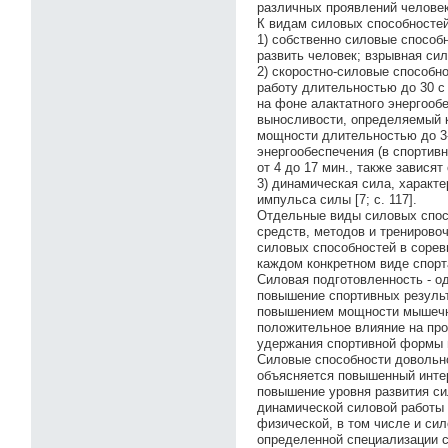
различных проявлений человек
К видам силовых способностей
1) собственно силовые способ
развить человек; взрывная си
2) скоростно-силовые способн
работу длительностью до 30 с
на фоне алактатного энергооб
выносливости, определяемый к
мощности длительностью до 3-
энергообеспечения (в спортив
от 4 до 17 мин., также завися
3) динамическая сила, харак
импульса силы [7; с. 117].
Отдельные виды силовых спосо
средств, методов и тренирово
силовых способностей в сорев
каждом конкретном виде спорт
Силовая подготовленность - о
повышение спортивных результ
повышением мощности мышечно
положительное влияние на про
удержания спортивной формы и
Силовые способности довольно
объясняется повышенный интер
повышение уровня развития с
динамической силовой работы 
физической, в том числе и си
определенной специализации 