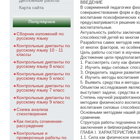
Дипломные работы
ВВЕДЕНИЕ
Карта сайта
В современной педагогике физ
совершенствование форм и фун
воспитание психофизических к
Популярное
предусматривается решение ко
воспитательные.
Актуальность работы заключае
Сборник изложений по
способностей детей во многом
русскому языку
Разработка самих методов нев
Контрольные диктанты по
от многих факторов, но особен
русскому языку 10 - 11
Цель работы состоит в изучен
классы
Достижение цели предполагает
Контрольные диктанты по
1. Рассмотреть силу как физич
русскому языку 8 класс
2. Изучить виды силовых спос
3, Определить задачи развити
Контрольные диктанты по
4. Изучить методы воспитания
русскому языку 5 класс
5. Выявить средства и методы
Контрольные диктанты по
Объектом исследования являю
русскому языку 7 класс
выступают задачи, средства и
Контрольные диктанты по
Степень научной разработанно
русскому языку 9 класс
методики физического воспита
воспитания силовых способнос
Схема анализа
Основными методами нашей ра
стихотворения
сравнение.
Как писать сочинение-
Структура работы подчинена ло
рассуждение
заключения и библиографическ
ГЛАВА I. ХАРАКТЕРИСТИКА
Контрольные и
проверочные работы по
1.1. Сила как физическое каче