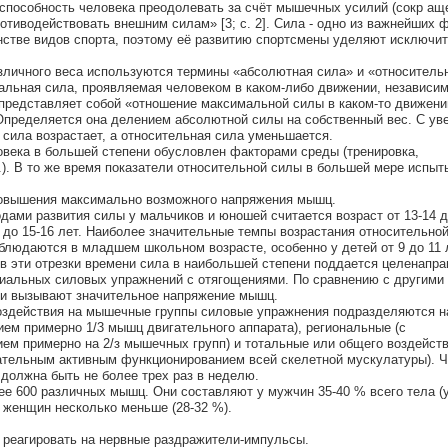
способность человека преодолевать за счёт мышечных усилий (сокр ащ
отиводействовать внешним силам» [3; с. 2]. Сила - одно из важнейших 
стве видов спорта, поэтому её развитию спортсмены уделяют исключи
личного веса используются термины «абсолютная сила» и «относительн
альная сила, проявляемая человеком в каком-либо движении, независи
 представляет собой «отношение максимальной силы в каком-то движени
Определяется она делением абсолютной силы на собственный вес. С ув
 сила возрастает, а относительная сила уменьшается.
века в большей степени обусловлен факторами среды (тренировка,
.). В то же время показатели относительной силы в большей мере испыт
 повышения максимально возможного напряжения мышц.
ами развития силы у мальчиков и юношей считается возраст от 13-14 до
2 до 15-16 лет. Наиболее значительные темпы возрастания относительно
людаются в младшем школьном возрасте, особенно у детей от 9 до 11 
 в эти отрезки времени сила в наибольшей степени поддается целенапр
иальных силовых упражнений с отягощениями. По сравнению с другими
и вызывают значительное напряжение мышц.
воздействия на мышечные группы силовые упражнения подразделяются н
ем примерно 1/3 мышц двигательного аппарата), региональные (с
м примерно на 2/з мышечных групп) и тотальные или общего воздейств
тельным активным функционированием всей скелетной мускулатуры). Ч
 должна быть не более трех раз в неделю.
ее 600 различных мышц. Они составляют у мужчин 35-40 % всего тела (
у женщин несколько меньше (28-32 %).
ь реагировать на нервные раздражители-импульсы.