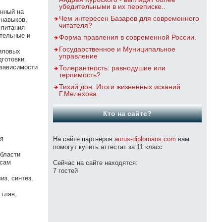
убедительными в их переписке..
енный на
Чем интересен Базаров для современного
 навыков,
читателя?
спитания
тельные и
Форма правления в современной России.
Государственное и Муниципальное
силовых
управление
готовки.
 зависимости
Толерантность: равнодушие или
терпимость?
Тихий дон. Итоги жизненных исканий
Г.Мелехова
Кто на сайте?
ия
На сайте партнёров
aurus-diplomans.com
вам
помогут купить аттестат за 11 класс
области
осам
Сейчас на сайте находятся:
7 гостей
з, синтез,
 глав,