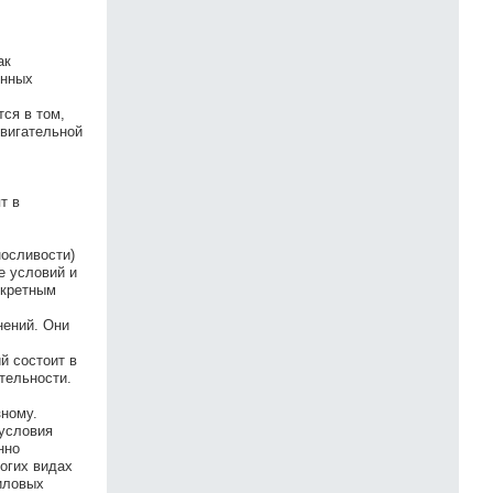
ак
енных
ся в том,
двигательной
т в
носливости)
е условий и
нкретным
нений. Они
й состоит в
тельности.
ному.
 условия
нно
ногих видах
иловых