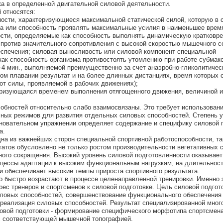
а в определенной двигательной силовой деятельности.
 относятся:
ности, характеризующиеся максимальной статической силой, которую в 
ла или способность проявлять максимальные усилия в наименьшее врем
ости, определяемые как способность выполнять динамическую кратковр
 против значительного сопротивления с высокой скоростью мышечного 
еспечения; силовая выносливость или силовой компонент специальной
ак способность организма противостоять утомлению при работе субмак
4 мин., выполняемой преимущественно за счет анаэробно-гликолитичес
ном плавании результат и на более длинных дистанциях, время которых 
т от силы, проявляемой в рабочих движениях);
теризующаяся временем выполнения отягощенного движения, величиной 
бностей относительно слабо взаимосвязаны. Это требует использован
чных режимов для развития отдельных силовых способностей. Степень 
новательном упражнении определяет содержание и специфику силовой п
а.
дна из важнейших сторон специальной спортивной работоспособности, та
атов обусловлено не только ростом производительности вегетативных с
го сокращения. Высокий уровень силовой подготовленности оказывает
цессы адаптации к высоким функциональным нагрузкам, на длительнос
 обеспечивает высокие темпы прироста спортивного результата.
 быстро возрастают в процессе целенаправленной тренировки. Именно 
ес тренеров и спортсменов к силовой подготовке. Цель силовой подгот
иловых способностей, совершенствование функционального обеспечения
реализация силовых способностей. Результат специализированной мног
ловой подготовки - формирование специфического морфотипа спортсмен
с соответствующей мышечной топографией.