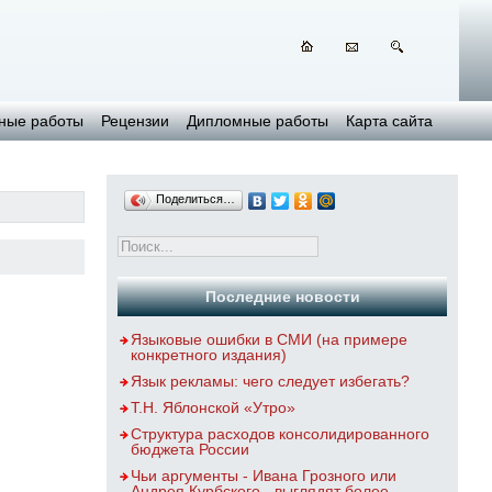
ные работы
Рецензии
Дипломные работы
Карта сайта
Поделиться…
Последние новости
Языковые ошибки в СМИ (на примере
конкретного издания)
Язык рекламы: чего следует избегать?
Т.Н. Яблонской «Утро»
Структура расходов консолидированного
бюджета России
Чьи аргументы - Ивана Грозного или
Андрея Курбского - выглядят более