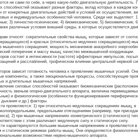
тся не сами по себе, а через какую-либо двигательную деятельность. 
х способностей оказывают разные факторы, вклад которых в каждом ко
и от конкретных двигательных действий и условий их осуществления, в
ловых и индивидуальных особенностей человека. Среди них выделяют: 1
ые; 3) личностно-психические; 4) биомеханические; 5) биохимические; 6
акже различные условия внешней среды, в которых осуществляется дви
ам относят: сократительные свойства мышц, которые зависят от соотн
сокращающихся) и красных (относительно медленно сокращающихся) м
ов мышечного сокращения; мощность механизмов анаэробного энергообе
еский поперечник и массу мышц; качество межмышечной координации.
оров состоит в интенсивности (частоте) эффекторных импульсов, посы
ращений и расслаблений, трофическом влиянии центральной нервной си
торов зависит готовность человека к проявлению мышечных усилий. О
вые компоненты, а также эмоциональные процессы, способствующие про
ых и длительных мышечных напряжений.
явление силовых способностей оказывают биомеханические (расположен
рочность звеньев опорно-двигательного аппарата, величина перемещаемы
льные) и физиологические (особенности функционирования периферическ
 дыхания и др.) факторы.
ти проявляются: 1) при относительно медленных сокращениях мышц, в
околопредельными, предельными отягощениями (например, при приседа
еса); 2) при мышечных напряжениях изометрического (статического) тип
ответствии с этим различают медленную силу и статическую силу.
сти характеризуются большим мышечным напряжением и проявляются в
 и статическом режимах работы мышц. Они определяются физиологиче
ональными возможностями нервно-мышечного аппарата.