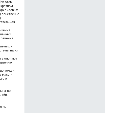
При этом
нкретном
ида силовых
) собственно
)
гательная
ошения
ышечных
спечения
лаемых к
стемы на их
ни включают
явлению
ие тела и
х масс и
ого и
ниях со
а (без
ским