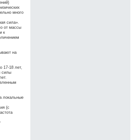
ений)
физических
тельно много
ая сила».
мо от массы
и к
еличением
ывают на
 17-18 лет,
й силы
лет.
авленным
а локальные
ия (с
астота
у