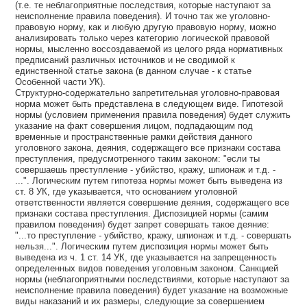
(т.е. те неблагоприятные последствия, которые наступают за
неисполнение правила поведения). И точно так же уголовно-
правовую норму, как и любую другую правовую норму, можно
анализировать только через категорию логической правовой
нормы, мысленно воссоздаваемой из целого ряда нормативных
предписаний различных источников и не сводимой к
единственной статье закона (в данном случае - к статье
Особенной части УК).
Структурно-содержательно запретительная уголовно-правовая
норма может быть представлена в следующем виде. Гипотезой
нормы (условием применения правила поведения) будет служить
указание на факт совершения лицом, подпадающим под
временные и пространственные рамки действия данного
уголовного закона, деяния, содержащего все признаки состава
преступления, предусмотренного таким законом: "если ты
совершаешь преступление - убийство, кражу, шпионаж и т.д. -
...". Логическим путем гипотеза нормы может быть выведена из
ст. 8 УК, где указывается, что основанием уголовной
ответственности является совершение деяния, содержащего все
признаки состава преступления. Диспозицией нормы (самим
правилом поведения) будет запрет совершать такое деяние:
"...то преступление - убийство, кражу, шпионаж и т.д. - совершать
нельзя...". Логическим путем диспозиция нормы может быть
выведена из ч. 1 ст. 14 УК, где указывается на запрещенность
определенных видов поведения уголовным законом. Санкцией
нормы (неблагоприятными последствиями, которые наступают за
неисполнение правила поведения) будет указание на возможные
виды наказаний и их размеры, следующие за совершением