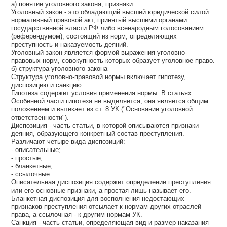
а) понятие уголовного закона, признаки
Уголовный закон - это обладающий высшей юридической силой
нормативный правовой акт, принятый высшими органами
государственной власти РФ либо всенародным голосованием
(референдумом), состоящий из норм, определяющих
преступность и наказуемость деяний.
Уголовный закон является формой выражения уголовно-
правовых норм, совокупность которых образует уголовное право.
б) структура уголовного закона
Структура уголовно-правовой нормы включает гипотезу,
диспозицию и санкцию.
Гипотеза содержит условия применения нормы. В статьях
Особенной части гипотеза не выделяется, она является общим
положением и вытекает из ст. 8 УК ("Основание уголовной
ответственности").
Диспозиция - часть статьи, в которой описываются признаки
деяния, образующего конкретный состав преступления.
Различают четыре вида диспозиций:
- описательные;
- простые;
- бланкетные;
- ссылочные.
Описательная диспозиция содержит определение преступления
или его основные признаки, а простая лишь называет его.
Бланкетная диспозиция для восполнения недостающих
признаков преступления отсылает к нормам других отраслей
права, а ссылочная - к другим нормам УК.
Санкция - часть статьи, определяющая вид и размер наказания