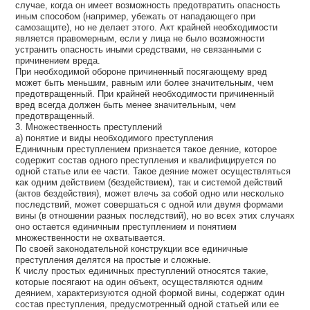
случае, когда он имеет возможность предотвратить опасность
иным способом (например, убежать от нападающего при
самозащите), но не делает этого. Акт крайней необходимости
является правомерным, если у лица не было возможности
устранить опасность иными средствами, не связанными с
причинением вреда.
При необходимой обороне причиненный посягающему вред
может быть меньшим, равным или более значительным, чем
предотвращенный. При крайней необходимости причиненный
вред всегда должен быть менее значительным, чем
предотвращенный.
3. Множественность преступлений
а) понятие и виды необходимого преступления
Единичным преступлением признается такое деяние, которое
содержит состав одного преступления и квалифицируется по
одной статье или ее части. Такое деяние может осуществляться
как одним действием (бездействием), так и системой действий
(актов бездействия), может влечь за собой одно или несколько
последствий, может совершаться с одной или двумя формами
вины (в отношении разных последствий), но во всех этих случаях
оно остается единичным преступлением и понятием
множественности не охватывается.
По своей законодательной конструкции все единичные
преступления делятся на простые и сложные.
К числу простых единичных преступлений относятся такие,
которые посягают на один объект, осуществляются одним
деянием, характеризуются одной формой вины, содержат один
состав преступления, предусмотренный одной статьей или ее