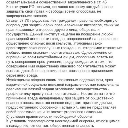
создает механизм осуществления закрепленного в ст. 45
Конституции РФ правила, согласно которому каждый вправе
защищать свои права и свободы всеми способами, не
запрещенными законом.
Статья 37 УК предоставляет гражданам право на необходимую
оборону для защиты своих прав и законных интересов, таких же
прав и законных интересов другого лица, общества и
государства. Данный институт нацелен на поощрение любой
правомерной активности граждан, направленной на пресечение
общественно опасных посягательств. Уголовный закон
ориентирует законопослушных граждан на нетерпимое отношение
к общественно опасным посягательствам. Одновременно он
обращен ко всем неустойчивым лицам, способным встать на
путь совершения преступления, предупреждая их о том, что
совершение ими общественно опасного посягательства может
вызвать достойное сопротивление, связанное с причинением
серьезного вреда.
Необходимая оборона своим позитивным содержанием, ярко
выраженной социально полезной направленностью нацелена на
реализацию важной задачи уголовного законодательства -
профилактику преступных посягательств. Несмотря на то что
причинение вреда нападающему при защите от общественно
опасного посягательства внешне содержит признаки деяния,
предусмотренного Особенной частью УК, оно не представляет
собой преступления и не влечет уголовного наказания.
б) условия правомерности необходимой обороны
К условиям правомерности необходимой обороны, относящимся
к нападению, относятся: общественная опасность