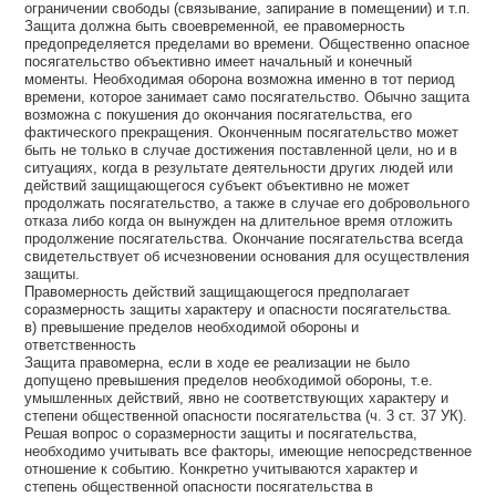
ограничении свободы (связывание, запирание в помещении) и т.п.
Защита должна быть своевременной, ее правомерность
предопределяется пределами во времени. Общественно опасное
посягательство объективно имеет начальный и конечный
моменты. Необходимая оборона возможна именно в тот период
времени, которое занимает само посягательство. Обычно защита
возможна с покушения до окончания посягательства, его
фактического прекращения. Оконченным посягательство может
быть не только в случае достижения поставленной цели, но и в
ситуациях, когда в результате деятельности других людей или
действий защищающегося субъект объективно не может
продолжать посягательство, а также в случае его добровольного
отказа либо когда он вынужден на длительное время отложить
продолжение посягательства. Окончание посягательства всегда
свидетельствует об исчезновении основания для осуществления
защиты.
Правомерность действий защищающегося предполагает
соразмерность защиты характеру и опасности посягательства.
в) превышение пределов необходимой обороны и
ответственность
Защита правомерна, если в ходе ее реализации не было
допущено превышения пределов необходимой обороны, т.е.
умышленных действий, явно не соответствующих характеру и
степени общественной опасности посягательства (ч. 3 ст. 37 УК).
Решая вопрос о соразмерности защиты и посягательства,
необходимо учитывать все факторы, имеющие непосредственное
отношение к событию. Конкретно учитываются характер и
степень общественной опасности посягательства в