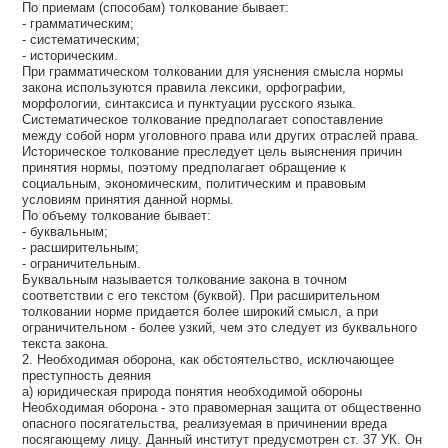
По приемам (способам) толкование бывает:
- грамматическим;
- систематическим;
- историческим.
При грамматическом толковании для уяснения смысла нормы
закона используются правила лексики, орфографии,
морфологии, синтаксиса и пунктуации русского языка.
Систематическое толкование предполагает сопоставление
между собой норм уголовного права или других отраслей права.
Историческое толкование преследует цель выяснения причин
принятия нормы, поэтому предполагает обращение к
социальным, экономическим, политическим и правовым
условиям принятия данной нормы.
По объему толкование бывает:
- буквальным;
- расширительным;
- ограничительным.
Буквальным называется толкование закона в точном
соответствии с его текстом (буквой). При расширительном
толковании норме придается более широкий смысл, а при
ограничительном - более узкий, чем это следует из буквального
текста закона.
2. Необходимая оборона, как обстоятельство, исключающее
преступность деяния
а) юридическая природа понятия необходимой обороны
Необходимая оборона - это правомерная защита от общественно
опасного посягательства, реализуемая в причинении вреда
посягающему лицу. Данный институт предусмотрен ст. 37 УК. Он