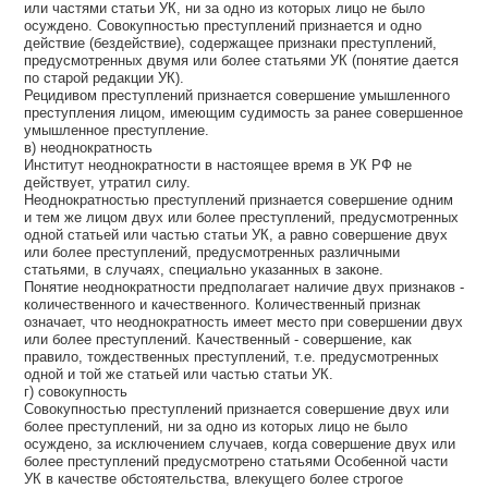
или частями статьи УК, ни за одно из которых лицо не было
осуждено. Совокупностью преступлений признается и одно
действие (бездействие), содержащее признаки преступлений,
предусмотренных двумя или более статьями УК (понятие дается
по старой редакции УК).
Рецидивом преступлений признается совершение умышленного
преступления лицом, имеющим судимость за ранее совершенное
умышленное преступление.
в) неоднократность
Институт неоднократности в настоящее время в УК РФ не
действует, утратил силу.
Неоднократностью преступлений признается совершение одним
и тем же лицом двух или более преступлений, предусмотренных
одной статьей или частью статьи УК, а равно совершение двух
или более преступлений, предусмотренных различными
статьями, в случаях, специально указанных в законе.
Понятие неоднократности предполагает наличие двух признаков -
количественного и качественного. Количественный признак
означает, что неоднократность имеет место при совершении двух
или более преступлений. Качественный - совершение, как
правило, тождественных преступлений, т.е. предусмотренных
одной и той же статьей или частью статьи УК.
г) совокупность
Совокупностью преступлений признается совершение двух или
более преступлений, ни за одно из которых лицо не было
осуждено, за исключением случаев, когда совершение двух или
более преступлений предусмотрено статьями Особенной части
УК в качестве обстоятельства, влекущего более строгое