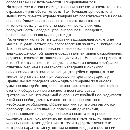
сопоставлении с возможностями обороняющегося.
На характере и степени общественной опасности посягательства
отражается ряд обстоятельств. Так, большая ценность или
значимость объекта охраны превращает посягательство в более
опасное. Увеличивает опасность посягательства его
интенсивность: участие в нападении нескольких лиц,
вооруженность нападающего, внезапность нападения,
физическая сила нападающего и др.
Различными могут быть и действия защищающегося, что не
может не учитываться при сопоставлении защиты с нападением.
Так, принимаются во внимание физическая сила
защищающегося, обладание средствами активной самообороны,
оружием, количество защищающихся и др. Нельзя игнорировать
и то обстоятельство, что защита всегда ограничена в избрании
ответных мер из-за внезапности нападения и сильного
психологического волнения защищающейся стороны, что не
может не учитываться при разрешении дела по существу.
Превышением пределов необходимой обороны признаются
умышленные действия, явно не соответствующие характеру и
степени общественной опасности посягательства.
г) отграничение необходимой обороны от крайней необходимости
Крайняя необходимость имеет некоторое сходство с
необходимой обороной. Общее для них то, что они являются
правомерными и социально полезными действиями,
направленными на защиту правоохраняемых интересов;
одинаков и круг охраняемых интересов и круг лиц, которые могут
использовать такие действия; в том и в другом случае эти
интересы охраняются путем причинения вреда и в состоянии