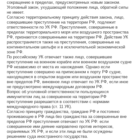
сокращению в пределах, предусмотренных новым законом.
Уголовный закон, ухудшающий положение лица, обратной силы
не имеет.
Согласно территориальному принципу действия закона, лицо,
совершившее преступление на территории РФ, подлежит
ответственности по УК РФ. Преступления, совершенные в
пределах территориального моря или воздушного пространства
РФ, признаются совершенными на территории РФ. Действие УК
распространяется также на преступления, совершенные на
континентальном шельфе и в исключительной экономической
зоне РФ.
По российскому УК отвечает также лицо, совершившее
преступление на военном корабле или военном воздушном судне
РФ независимо от места их нахождения. Однако если
преступление совершено на приписанном к порту РФ судне,
находящемся в открытом водном или воздушном пространстве
вне пределов РФ, виновное лицо отвечает по УК РФ, если иное
не предусмотрено международным договором РФ.
Вопрос об уголовной ответственности пользующихся
иммунитетом лиц за совершенное на территории РФ
преступление разрешается в соответствии с нормами
международного права (ст. 11 УК).
Согласно принципу гражданства, граждане РФ и постоянно
проживающие в РФ лица без гражданства за совершенные вне
пределов РФ преступления отвечают по УК РФ: если
совершенное ими деяние направлено против интересов,
охраняемых УК РФ, и если эти лица не были осуждены
решением суда иностранного государства.