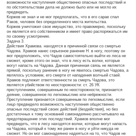
возможности наступления общественно опасных последствий и
по обстоятельствам дела не должно было или не могло их
предвидеть.
Коржев не знал и не мог предполагать, что в его сарае спал
Раков, человек без определенного места жительства.
Коржев уничтожил свое имущество, это правомерно, поскольку
он является его собственником и имеет право распоряжаться им
по своему усмотрению.
Задача 3.
Действия Храмова. находятся в причинной связи со смертью
Чадова. Храмов нанес серьезное ранение Н. в ногу, поэтому он
мог предположить, что Чадов самостоятельно выйти из леса не
сможет, кроме этого он знал, что в лесу есть волки, которые
могут напасть на Чадова. Данная причинная связь не является
прямой, поскольку ранение в ногу не явилось смертью Чадова, а
являлось условием, его смерти от нападения волчьей стаей.
Храмов подлежит ответственности за смерть Чадова, это
является убийством по неосторожности: ст. 26 УК
преступлением, совершенным по неосторожности, признается
деяние, совершенное по легкомыслию или небрежности.
Преступление признается совершенным по легкомыслию, если
лицо предвидело возможность наступления общественно
опасных последствий своих действий (бездействия), но без
достаточных к тому оснований самонадеянно рассчитывало на
предотвращение этих последствий. Храмов вполне мог
предвидеть, что в лесу находятся волки, которые могут напасть
на Чадова, который к тому же ранен в ногу и уйти никуда не
сможет. Но он мог самонадеянно надеяться на то, что Чадов не