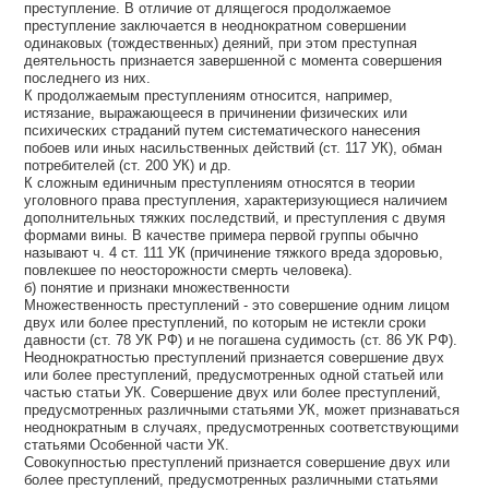
преступление. В отличие от длящегося продолжаемое
преступление заключается в неоднократном совершении
одинаковых (тождественных) деяний, при этом преступная
деятельность признается завершенной с момента совершения
последнего из них.
К продолжаемым преступлениям относится, например,
истязание, выражающееся в причинении физических или
психических страданий путем систематического нанесения
побоев или иных насильственных действий (ст. 117 УК), обман
потребителей (ст. 200 УК) и др.
К сложным единичным преступлениям относятся в теории
уголовного права преступления, характеризующиеся наличием
дополнительных тяжких последствий, и преступления с двумя
формами вины. В качестве примера первой группы обычно
называют ч. 4 ст. 111 УК (причинение тяжкого вреда здоровью,
повлекшее по неосторожности смерть человека).
б) понятие и признаки множественности
Множественность преступлений - это совершение одним лицом
двух или более преступлений, по которым не истекли сроки
давности (ст. 78 УК РФ) и не погашена судимость (ст. 86 УК РФ).
Неоднократностью преступлений признается совершение двух
или более преступлений, предусмотренных одной статьей или
частью статьи УК. Совершение двух или более преступлений,
предусмотренных различными статьями УК, может признаваться
неоднократным в случаях, предусмотренных соответствующими
статьями Особенной части УК.
Совокупностью преступлений признается совершение двух или
более преступлений, предусмотренных различными статьями