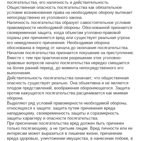
посягательства, его наличность и действительность.
Общественная опасность посягательства как обязательное
условие возникновения права на необходимую оборону вытекает
непосредственно из уголовного закона.
Наличность посягательства образует самостоятельное условие
правомерности необходимой обороны. Обоснованной признается
своевременная защита, когда объектам уголовно-правовой
охраны уже причиняется вред или существует реальная угроза
его немедленного причинения. Необходимая оборона
обоснованна в период от начала до окончания посягательства.
Началом посягательства признается покушение на преступление.
Вместе с тем при практическом разрешении этих уголовно-
правовых вопросов начало посягательства нередко смещается
на более ранний период, до момента непосредственного его
выполнения.
Действительность посягательства означает, что общественная
опасность существует реально. Она объективна и не является
плодом представлений, воображения обороняющегося. Защита
против кажущегося посягательства расценивается как мнимая
оборона.
Выделяют ряд условий правомерности необходимой обороны,
относящихся к защите: защита путем причинения вреда
нападающему, своевременность защиты и соразмерность
защиты характеру и опасности посягательства.
При пресечении посягательства вред должен быть причинен
только посягающему, а не третьим лицам. Вред личности или ее
интересам может выразиться в лишении жизни, причинении
вреда здоровью, уничтожении имущества, в нанесении побоев, в