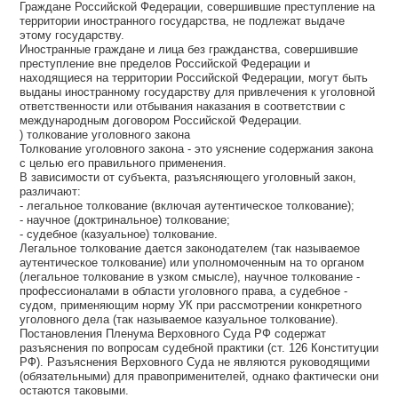
Граждане Российской Федерации, совершившие преступление на
территории иностранного государства, не подлежат выдаче
этому государству.
Иностранные граждане и лица без гражданства, совершившие
преступление вне пределов Российской Федерации и
находящиеся на территории Российской Федерации, могут быть
выданы иностранному государству для привлечения к уголовной
ответственности или отбывания наказания в соответствии с
международным договором Российской Федерации.
) толкование уголовного закона
Толкование уголовного закона - это уяснение содержания закона
с целью его правильного применения.
В зависимости от субъекта, разъясняющего уголовный закон,
различают:
- легальное толкование (включая аутентическое толкование);
- научное (доктринальное) толкование;
- судебное (казуальное) толкование.
Легальное толкование дается законодателем (так называемое
аутентическое толкование) или уполномоченным на то органом
(легальное толкование в узком смысле), научное толкование -
профессионалами в области уголовного права, а судебное -
судом, применяющим норму УК при рассмотрении конкретного
уголовного дела (так называемое казуальное толкование).
Постановления Пленума Верховного Суда РФ содержат
разъяснения по вопросам судебной практики (ст. 126 Конституции
РФ). Разъяснения Верховного Суда не являются руководящими
(обязательными) для правоприменителей, однако фактически они
остаются таковыми.