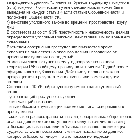
запрещенного деяния: "...иначе ты будешь подвергнут тому-то и
(или) тому-то". Логическим путем санкция нормы может быть
выведена из каждой статьи (части статьи) Особенной части и
положений Общей части УК.
г) действие уголовного закона во времени, пространстве, кругу
лиц
В соответствии со ст. 9 УК преступность и наказуемость деяния
определяются уголовным законом, действовавшим во время его
совершения.
Временем совершения преступления признается время
совершения общественно опасного деяния независимо от
времени наступления последствий.
Уголовный закон вступает в силу одновременно на всей
территории РФ по общему правилу по истечении 10 дней после
официального опубликования. Действие уголовного закона
прекращается в результате его отмены или замены другим
законом.
Согласно ст. 10 УК, обратную силу имеет только уголовный
закон:
- устраняющий преступность деяния;
- смягчающий наказание;
- иным образом улучшающий положение лица, совершившего
преступление.
Такой закон распространяется на лиц, совершивших общественно
опасное деяние до его вступления в силу, в том числе на лиц,
отбывающих наказание или отбывших наказание, но имеющих
судимость. Если новый закон смягчает наказание за деяние,
которое отбывается лицом, то это наказание подлежит