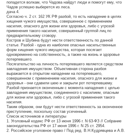
попадется волкам, что Чадова найдут люди и помогут ему, что
Чадов успешно выберется из леса.
дача 4.
Согласно ч. 2 ст. 162 УК РФ разбой, то есть нападение в целях
хищения чужого имущества, совершенное с применением
насилия, опасного для жизни или здоровья, либо с угрозой
применения такого насилия, совершенный группой лиц по
предварительному сговору.
Костров и Шубина будут нести ответственность по данной
статье. Разбой - одна из наиболее опасных насильственных
форм хищения чужого имущества, которая посягает
одновременно на собственность, а также на жизнь и здоровье
потерпевшего.
Посягательство на личность потерпевшего является средством
завладения имуществом. Объективная сторона разбоя
выражается в открытом нападении на потерпевшего,
совершенном с применением насилия, опасного для жизни и
здоровья - они сдавили шею и закрыли рот потерпевшему.
Разбой признается оконченным с момента нападения с целью
завладения имуществом, соединенного с насилием, опасным
для жизни или здоровья, либо с угрозой применения такого
насилия.
Таким образом, они будут нести ответственность за оконченное
преступление, поскольку состав усеченный.
Список источников и литературы
1. Уголовный кодекс РФ от 13 июня 1996 г. N 63-ФЗ // Собрание
законодательства РФ от 17 июня 1996 г. N 25 ст. 2954.
2. Российское уголовное право / Под ред. В.Н.Кудрявцева и А.В.