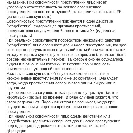
наказание. При совокупности преступлений лицо несет
уголовную ответственность за каждое совершенное
преступление по соответствующей статье или части статьи УК
(реальная совокупность).
Совокупностью преступлений признается и одно действие
(бездействие), содержащее признаки преступлений,
предусмотренных двумя или более статьями УК (идеальная
совокупность).
При реальной совокупности посредством нескольких действий
(бездействия) лицо совершает два и более преступления, каждое
из которых предусмотрено отдельной статьей или частью статьи,
между которыми существует разрыв во времени (это может быть
совсем незначительный период), за которые оно не осуждалось
судом и в отношении которых не истекли сроки давности
привлечения к уголовной ответственности.
Реальную совокупность образуют как оконченные, так и
неоконченные преступления или же их сочетание. Она будет
тогда, когда преступления совершаются одним лицом или в
соучастии.
При реальной совокупности, как правило, существует (хотя и
небольшой) разрыв во времени. В ряде случаев кажется, что
этого разрыва нет. Подобная ситуация возникает, когда при
осуществлении длящегося преступления совершается новое
преступление.
При идеальной совокупности лицо одним действием или
бездействием (деянием) совершает два и более преступления,
подпадающих под различные статьи или части статей.
д) рецидив