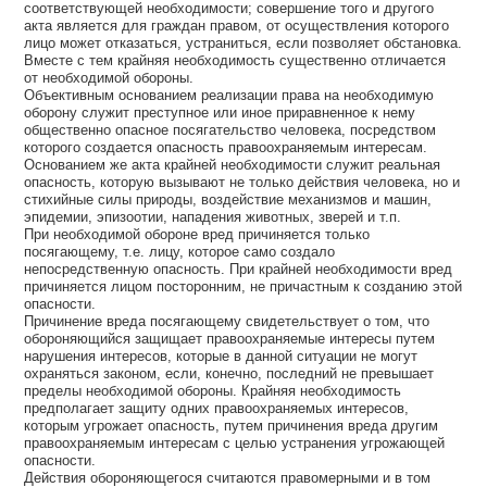
соответствующей необходимости; совершение того и другого
акта является для граждан правом, от осуществления которого
лицо может отказаться, устраниться, если позволяет обстановка.
Вместе с тем крайняя необходимость существенно отличается
от необходимой обороны.
Объективным основанием реализации права на необходимую
оборону служит преступное или иное приравненное к нему
общественно опасное посягательство человека, посредством
которого создается опасность правоохраняемым интересам.
Основанием же акта крайней необходимости служит реальная
опасность, которую вызывают не только действия человека, но и
стихийные силы природы, воздействие механизмов и машин,
эпидемии, эпизоотии, нападения животных, зверей и т.п.
При необходимой обороне вред причиняется только
посягающему, т.е. лицу, которое само создало
непосредственную опасность. При крайней необходимости вред
причиняется лицом посторонним, не причастным к созданию этой
опасности.
Причинение вреда посягающему свидетельствует о том, что
обороняющийся защищает правоохраняемые интересы путем
нарушения интересов, которые в данной ситуации не могут
охраняться законом, если, конечно, последний не превышает
пределы необходимой обороны. Крайняя необходимость
предполагает защиту одних правоохраняемых интересов,
которым угрожает опасность, путем причинения вреда другим
правоохраняемым интересам с целью устранения угрожающей
опасности.
Действия обороняющегося считаются правомерными и в том