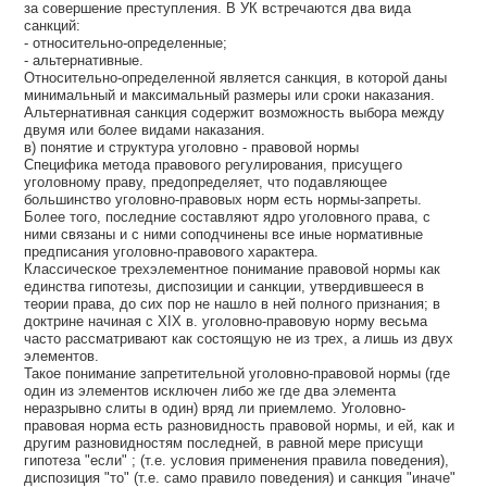
за совершение преступления. В УК встречаются два вида
санкций:
- относительно-определенные;
- альтернативные.
Относительно-определенной является санкция, в которой даны
минимальный и максимальный размеры или сроки наказания.
Альтернативная санкция содержит возможность выбора между
двумя или более видами наказания.
в) понятие и структура уголовно - правовой нормы
Специфика метода правового регулирования, присущего
уголовному праву, предопределяет, что подавляющее
большинство уголовно-правовых норм есть нормы-запреты.
Более того, последние составляют ядро уголовного права, с
ними связаны и с ними соподчинены все иные нормативные
предписания уголовно-правового характера.
Классическое трехэлементное понимание правовой нормы как
единства гипотезы, диспозиции и санкции, утвердившееся в
теории права, до сих пор не нашло в ней полного признания; в
доктрине начиная с XIX в. уголовно-правовую норму весьма
часто рассматривают как состоящую не из трех, а лишь из двух
элементов.
Такое понимание запретительной уголовно-правовой нормы (где
один из элементов исключен либо же где два элемента
неразрывно слиты в один) вряд ли приемлемо. Уголовно-
правовая норма есть разновидность правовой нормы, и ей, как и
другим разновидностям последней, в равной мере присущи
гипотеза "если" ; (т.е. условия применения правила поведения),
диспозиция "то" (т.е. само правило поведения) и санкция "иначе"