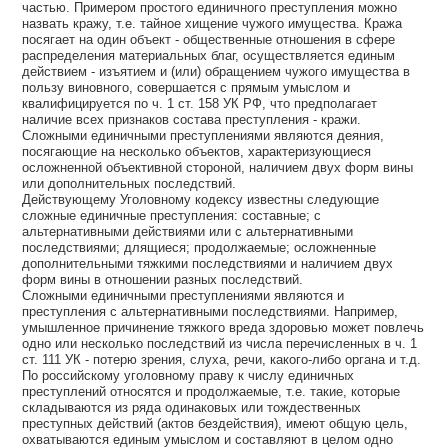
частью. Примером простого единичного преступления можно
назвать кражу, т.е. тайное хищение чужого имущества. Кража
посягает на один объект - общественные отношения в сфере
распределения материальных благ, осуществляется единым
действием - изъятием и (или) обращением чужого имущества в
пользу виновного, совершается с прямым умыслом и
квалифицируется по ч. 1 ст. 158 УК РФ, что предполагает
наличие всех признаков состава преступления - кражи.
Сложными единичными преступлениями являются деяния,
посягающие на несколько объектов, характеризующиеся
осложненной объективной стороной, наличием двух форм вины
или дополнительных последствий.
Действующему Уголовному кодексу известны следующие
сложные единичные преступления: составные; с
альтернативными действиями или с альтернативными
последствиями; длящиеся; продолжаемые; осложненные
дополнительными тяжкими последствиями и наличием двух
форм вины в отношении разных последствий.
Сложными единичными преступлениями являются и
преступления с альтернативными последствиями. Например,
умышленное причинение тяжкого вреда здоровью может повлечь
одно или несколько последствий из числа перечисленных в ч. 1
ст. 111 УК - потерю зрения, слуха, речи, какого-либо органа и т.д.
По российскому уголовному праву к числу единичных
преступлений относятся и продолжаемые, т.е. такие, которые
складываются из ряда одинаковых или тождественных
преступных действий (актов бездействия), имеют общую цель,
охватываются единым умыслом и составляют в целом одно