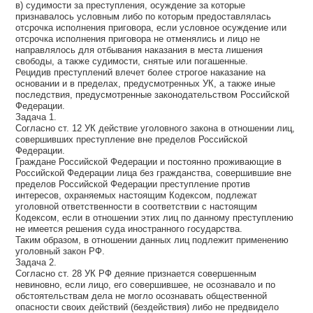
в) судимости за преступления, осуждение за которые
признавалось условным либо по которым предоставлялась
отсрочка исполнения приговора, если условное осуждение или
отсрочка исполнения приговора не отменялись и лицо не
направлялось для отбывания наказания в места лишения
свободы, а также судимости, снятые или погашенные.
Рецидив преступлений влечет более строгое наказание на
основании и в пределах, предусмотренных УК, а также иные
последствия, предусмотренные законодательством Российской
Федерации.
Задача 1.
Согласно ст. 12 УК действие уголовного закона в отношении лиц,
совершивших преступление вне пределов Российской
Федерации.
Граждане Российской Федерации и постоянно проживающие в
Российской Федерации лица без гражданства, совершившие вне
пределов Российской Федерации преступление против
интересов, охраняемых настоящим Кодексом, подлежат
уголовной ответственности в соответствии с настоящим
Кодексом, если в отношении этих лиц по данному преступлению
не имеется решения суда иностранного государства.
Таким образом, в отношении данных лиц подлежит применению
уголовный закон РФ.
Задача 2.
Согласно ст. 28 УК РФ деяние признается совершенным
невиновно, если лицо, его совершившее, не осознавало и по
обстоятельствам дела не могло осознавать общественной
опасности своих действий (бездействия) либо не предвидело