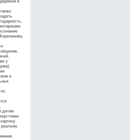
ддержкой в
 также
ладеть
годарность,
ментарными
осознание
 Корепанова,
ся
 общение,
ачей,
ве у
цова).
ами
твом и
льных
 по
ется
,
м детям
верстники.
 картину
 реализм,
имании