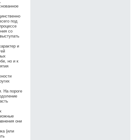
,
снованное
динственно
всего под
 процессе
ения со
 выступать
характер и
тей
ных
бе, но и к
нятия
жности
ругих
. На пороге
еодоление
асть
х
зможные
авнения они
ка (или
ать