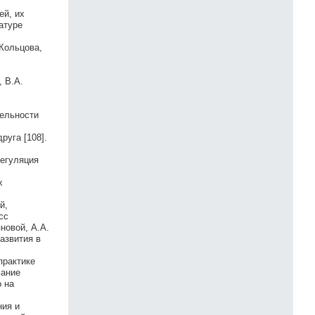
ей, их
атуре
 Кольцова,
, В.А.
тельности
уга [108].
регуляция
х
й,
сс
новой, А.А.
азвития в
практике
мание
 на
ния и