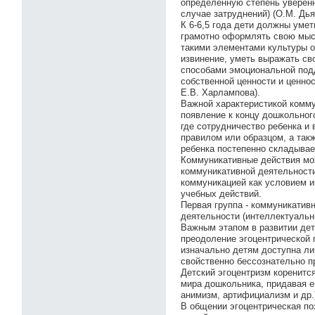
определенную степень уверенн
случае затруднений) (О.М. Дья
К 6-6,5 года дети должны уме
грамотно оформлять свою мыс
такими элементами культуры о
извинение, уметь выражать св
способами эмоциональной подд
собственной ценности и ценно
Е.В. Харлампова).
Важной характеристикой комму
появление к концу дошкольног
где сотрудничество ребенка и
правилом или образцом, а так
ребенка постепенно складывае
Коммуникативные действия мож
коммуникативной деятельности
коммуникацией как условием 
учебных действий.
Первая группа - коммуникатив
деятельности (интеллектуальн
Важным этапом в развитии дет
преодоление эгоцентрической 
изначально детям доступна лиш
свойственно бессознательно п
Детский эгоцентризм коренитс
мира дошкольника, придавая е
анимизм, артифициализм и др.)
В общении эгоцентрическая по