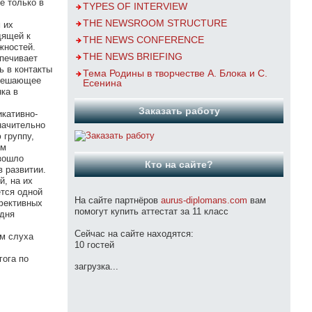
е только в
TYPES OF INTERVIEW
THE NEWSROOM STRUCTURE
 их
дящей к
THE NEWS CONFERENCE
жностей.
THE NEWS BRIEFING
печивает
ь в контакты
Тема Родины в творчестве А. Блока и С.
 решающее
Есенина
ка в
Заказать работу
кативно-
начительно
 группу,
ом
изошло
Кто на сайте?
 развитии.
й, на их
тся одной
На сайте партнёров
aurus-diplomans.com
вам
ффективных
помогут купить аттестат за 11 класс
одня
Сейчас на сайте находятся:
м слуха
10 гостей
гога по
загрузка...