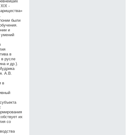
ревнейших
XIX -
оварищества»
.
понии были
обучения.
нии и
 умений
и
тия
тива в
 в русле
на и др.).
 Мудрика
я. А.В.
:
и в
тивный
субъекта
с
ормирования
собствует их
тия со
оводства