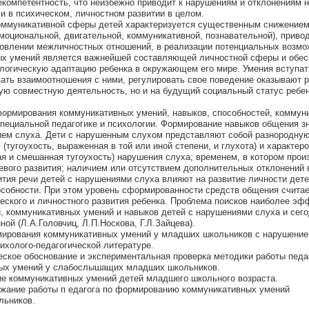
компетентность, что неизбежно приводит к нарушениям и отклонениям н
и в психическом, личностном развитии в целом.
коммуникативной сферы детей характеризуется существенным снижением
эмоциональной, двигательной, коммуникативной, познавательной), приво
новлении межличностных отношений, в реализации потенциальных возмо
х умений является важнейшей составляющей личностной сферы и обес
огическую адаптацию ребенка в окружающем его мире. Умения вступат
вать взаимоотношения с ними, регулировать свое поведение оказывают
ную совместную деятельность, но и на будущий социальный статус ребен
ормирования коммуникативных умений, навыков, способностей, коммуни
специальной педагогике и психологии. Формирование навыков общения з
ием слуха. Дети с нарушенным слухом представляют собой разнородную
тугоухость, выраженная в той или иной степени, и глухота) и характер
ая и смешанная тугоухость) нарушения слуха; временем, в котором про
евого развития; наличием или отсутствием дополнительных отклонений в
ития речи детей с нарушениями слуха влияют на развитие личности дете
собности. При этом уровень сформированности средств общения считае
еского и личностного развития ребенка. Проблема поисков наиболее э
и, коммуникативных умений и навыков детей с нарушениями слуха и сег
ой (Л.А.Головчиц, Л.П.Носкова, Г.Л.Зайцева).
мирования коммуникативных умений у младших школьников с нарушение
ихолого-педагогической литературе.
еское обоснование и экспериментальная проверка методики работы педа
ых умений у слабослышащих младших школьников.
ие коммуникативных умений детей младшего школьного возраста.
ржание работы п едагога по формированию коммуникативных умений
ьников.