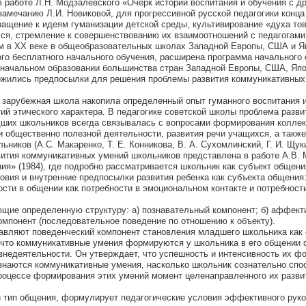
 работе Л.Н. Модзалевского «Очерк истории воспитания и обучения с д
амечанию Л.И. Новиковой, для прогрессивной русской педагогики конца 
ращение к идеям гуманизации детской среды, культивирование «духа т
ся, стремление к совершенствованию их взаимоотношений с педагогами
м в ХХ веке в общеобразовательных школах Западной Европы, США и Я
го бесплатного начального обучения, расширена программа начального 
 начальном образовании большинства стран Западной Европы, США, Япо
ожились предпосылки для решения проблемы развития коммуникативных
о зарубежная школа накопила определенный опыт гуманного воспитания 
ий этического характера. В педагогике советской школы проблема разви
ших школьников всегда связывалась с вопросами формирования коллек
и общественно полезной деятельности, развития речи учащихся, а также
ников (А.С. Макаренко, Т. Е. Конникова, В. А. Сухомлинский, Г. И. Щуки
ития коммуникативных умений школьников представлена в работе А.В.
ия» (1984), где подробно рассматривается школьник как субъект общени
вия и внутренние предпосылки развития ребенка как субъекта общения
ости в общении как потребности в эмоциональном контакте и потребност
ющие определенную структуру: а) познавательный компонент; б) аффек
компонент (последовательное поведение по отношению к объекту).
авляют поведенческий компонент становления младшего школьника как 
 что коммуникативные умения формируются у школьника в его общении 
недеятельности. Он утверждает, что успешность и интенсивность их ф
сознаются коммуникативные умения, насколько школьник сознательно спо
процессе формирования этих умений момент целенаправленного их разви
 тип общения, формулирует педагогические условия эффективного рук