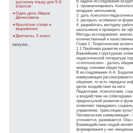
В задачи исследования входит
русскому языку для 5-6
классов
1. проанализировать психолог
младших школьников;
Один день Ивана
2. дать психолого-педагогич
Денисовича
3. раскрыть особенности фор
Крылатые слова и
4. разработать методику раб
выражения
школьников и проверить ее эф
Методы исследования: анализ,
Диктанты, 5 класс
количественный и качественн
Глава 1. Теоретические аспек
загрузка...
1.1 Проблема развития коммун
Важнейшим структурным элеме
педагогической литературе под
«communicare» - делать общим
между членами общества.
В исследованиях А.А. Бодалев
коммуникация рассматривается
общения, то есть передача ин
целях воздействия на него.
Педагогами, психологами, соц
а воздействие на собеседника
предпосылкой развития и функ
позволяет передавать социаль
управление, трансляцию культ
Человеческая коммуникация - 
уточняется, развивается. Она 
Взаимодействие людей являетс
формирования у них эмоционал