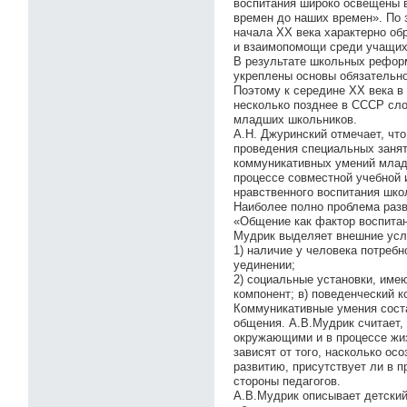
воспитания широко освещены в
времен до наших времен». По з
начала ХХ века характерно об
и взаимопомощи среди учащих
В результате школьных рефор
укреплены основы обязательно
Поэтому к середине XX века в
несколько позднее в СССР сл
младших школьников.
А.Н. Джуринский отмечает, чт
проведения специальных занят
коммуникативных умений млад
процессе совместной учебной 
нравственного воспитания школь
Наиболее полно проблема разв
«Общение как фактор воспитан
Мудрик выделяет внешние усло
1) наличие у человека потребн
уединении;
2) социальные установки, име
компонент; в) поведенческий 
Коммуникативные умения сост
общения. А.В.Мудрик считает,
окружающими и в процессе жиз
зависят от того, насколько о
развитию, присутствует ли в 
стороны педагогов.
А.В.Мудрик описывает детский