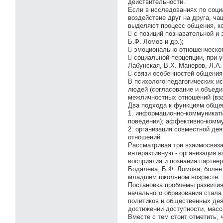
действительности.
Если в исследованиях по соци
воздействие друг на друга, ча
выделяют процесс общения, ко
 с позиций познавательной и
Б.Ф. Ломов и др.);
 эмоционально-отношенческого
 социальной перцепции, при у
Лабунская, В.Х. Манеров, Л.А.
 связи особенностей общения
В психолого-педагогических и
людей (согласование и объеди
межличностных отношений (вза
Два подхода к функциям обще
1. информационно-коммуникати
поведения); аффективно-комм
2. организация совместной де
отношений.
Рассматривая три взаимосвяз
интерактивную - организация
восприятия и познания партнер
Бодалева, Б.Ф. Ломова, более
младшем школьном возрасте.
Постановка проблемы развити
начального образования стала
политиков и общественных дея
достижении доступности, масс
Вместе с тем стоит отметить,