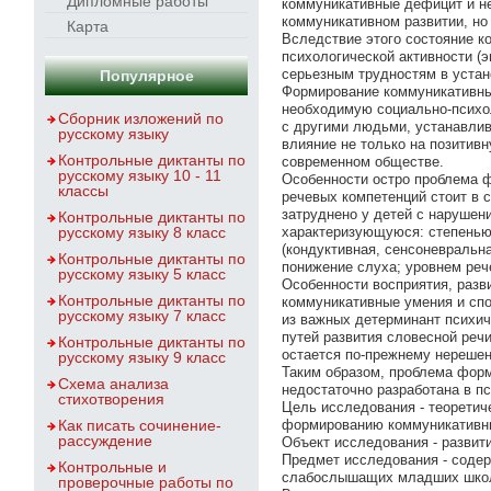
Дипломные работы
коммуникативные дефицит и не
коммуникативном развитии, но 
Карта
Вследствие этого состояние 
психологической активности (
серьезным трудностям в уста
Популярное
Формирование коммуникативны
необходимую социально-психол
Сборник изложений по
с другими людьми, устанавли
русскому языку
влияние не только на позитив
Контрольные диктанты по
современном обществе.
русскому языку 10 - 11
Особенности остро проблема ф
классы
речевых компетенций стоит в 
затруднено у детей с нарушен
Контрольные диктанты по
русскому языку 8 класс
характеризующуюся: степенью (
(кондуктивная, сенсоневральн
Контрольные диктанты по
понижение слуха; уровнем реч
русскому языку 5 класс
Особенности восприятия, разв
Контрольные диктанты по
коммуникативные умения и спо
русскому языку 7 класс
из важных детерминант психич
путей развития словесной реч
Контрольные диктанты по
остается по-прежнему нерешенн
русскому языку 9 класс
Таким образом, проблема фор
Схема анализа
недостаточно разработана в пс
стихотворения
Цель исследования - теоретич
Как писать сочинение-
формированию коммуникативн
рассуждение
Объект исследования - развит
Предмет исследования - соде
Контрольные и
слабослышащих младших школ
проверочные работы по