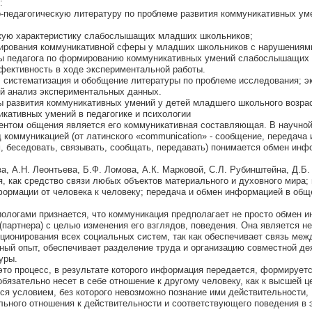
:
о-педагогическую литературу по проблеме развития коммуникативных ум
ескую характеристику слабослышащих младших школьников;
мирования коммуникативной сферы у младших школьников с нарушениям
оты педагога по формированию коммуникативных умений слабослышащи
фективность в ходе экспериментальной работы.
 систематизация и обобщение литературы по проблеме исследования; э
ый анализ экспериментальных данных.
ты развития коммуникативных умений у детей младшего школьного возра
икативных умений в педагогике и психологии
нтом общения является его коммуникативная составляющая. В научной
 коммуникацией (от латинского «communication» - сообщение, передача 
, беседовать, связывать, сообщать, передавать) понимается обмен ин
а, А.Н. Леонтьева, Б.Ф. Ломова, А.К. Марковой, С.Л. Рубинштейна, Д.Б
, как средство связи любых объектов материального и духовного мира;
формации от человека к человеку; передача и обмен информацией в общ
иологами признается, что коммуникация предполагает не просто обмен 
 (партнера) с целью изменения его взглядов, поведения. Она является 
ционирования всех социальных систем, так как обеспечивает связь ме
ный опыт, обеспечивает разделение труда и организацию совместной де
уры.
это процесс, в результате которого информация передается, формируетс
обязательно несет в себе отношение к другому человеку, как к высшей ц
я условием, без которого невозможно познание ими действительности,
ьного отношения к действительности и соответствующего поведения в 