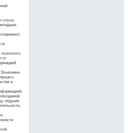
ений
и слуха;
х младших
ксперимент;
ста
 психолого-
и от
формацией
. Эльконина
 процесс
естве в
информацией,
необходимой
жду людьми,
ятельности,
я,
енности.
этой