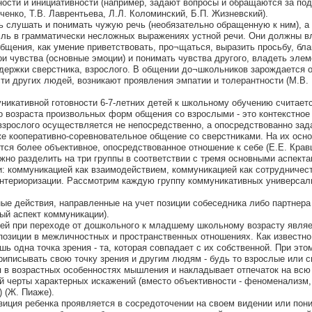
ости и инициативности (например, задают вопросы и обращаются за по
ченко, Т.В. Лаврентьева, Л.Л. Коломинский, Б.П. Жизневский).
ть слушать и понимать чужую речь (необязательно обращенную к ним), а
ль в грамматически несложных выражениях устной речи. Они должны в
бщения, как умение приветствовать, про¬щаться, выразить просьбу, бла
ои чувства (основные эмоции) и понимать чувства другого, владеть эле
ержки сверстника, взрослого. В общении до¬школьников зарождается 
сти других людей, возникают проявления эмпатии и толерантности (М.В.
никативной готовности 6-7-летних детей к школьному обучению считает
о возраста произвольных форм общения со взрослыми - это контекстное
 взрослого осуществляется не непосредственно, а опосредствованно зад
же кооперативно-соревновательное общение со сверстниками. На их осно
тся более объективное, опосредствованное отношение к себе (Е.Е. Крав
но разделить на три группы в соответствии с тремя основными аспект
: коммуникацией как взаимодействием, коммуникацией как сотрудничес
интериоризации. Рассмотрим каждую группу коммуникативных универса
ные действия, направленные на учет позиции собеседника либо партнера
ый аспект коммуникации).
ей при переходе от дошкольного к младшему школьному возрасту явля
позиции в межличностных и пространственных отношениях. Как известно
ь одна точка зрения - та, которая совпадает с их собственной. При это
риписывать свою точку зрения и другим людям - будь то взрослые или с
я в возрастных особенностях мышления и накладывает отпечаток на всю
й черты характерных искажений (вместо объективности - феноменализм,
 (Ж. Пиаже).
зиция ребенка проявляется в сосредоточении на своем видении или пон