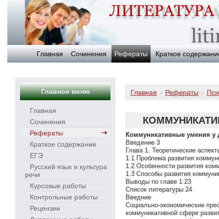
Главная
Сочинения
Рефераты
Краткое содержани
Главное меню
Главная
Рефераты
Пси
Главная
КОММУНИКАТИ
Сочинения
Рефераты
Коммуникативные умения у 
Введение 3
Краткое содержание
Глава 1. Теоретические аспек
ЕГЭ
1.1 Проблема развития коммун
1.2 Особенности развития ком
Русский язык и культура
1.3 Способы развития коммуни
речи
Выводы по главе 1 23
Курсовые работы
Список литературы 24
Контрольные работы
Введние
Социально-экономические прео
Рецензии
коммуникативной сфере развит