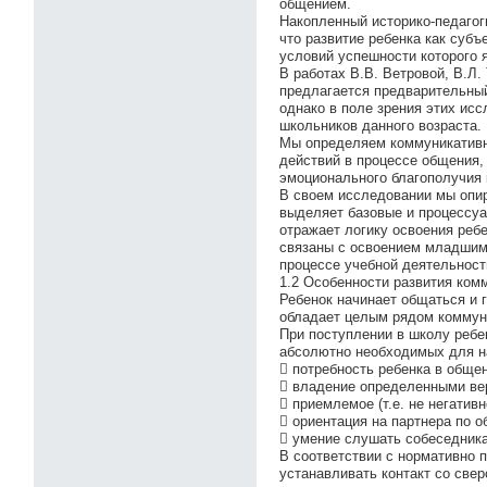
общением.
Накопленный историко-педагог
что развитие ребенка как суб
условий успешности которого 
В работах В.В. Ветровой, В.Л.
предлагается предварительный
однако в поле зрения этих ис
школьников данного возраста.
Мы определяем коммуникативн
действий в процессе общения, 
эмоционального благополучия 
В своем исследовании мы опи
выделяет базовые и процессу
отражает логику освоения реб
связаны с освоением младшим
процессе учебной деятельност
1.2 Особенности развития ком
Ребенок начинает общаться и г
обладает целым рядом коммун
При поступлении в школу ребе
абсолютно необходимых для н
 потребность ребенка в обще
 владение определенными ве
 приемлемое (т.е. не негатив
 ориентация на партнера по 
 умение слушать собеседника
В соответствии с нормативно 
устанавливать контакт со све