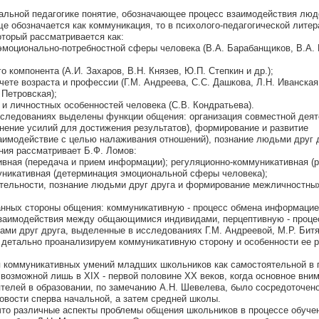
альной педагогике понятие, обозначающее процесс взаимодействия люд
ще обозначается как коммуникация, то в психолого-педагогической литер
торый рассматривается как:
 эмоционально-потребностной сферы человека (В.А. Барабанщиков, В.А.
 компонента (А.И. Захаров, В.Н. Князев, Ю.П. Степкин и др.);
чете возраста и профессии (Г.М. Андреева, С.С. Дашкова, Л.Н. Иванская
 Петровская);
 и личностных особенностей человека (С.В. Кондратьева).
сследованиях выделены функции общения: организация совместной дея
нение усилий для достижения результатов), формирование и развитие
имодействие с целью налаживания отношений), познание людьми друг др
ния рассматривает Б.Ф. Ломов:
вная (передача и прием информации); регуляционно-коммуникативная (
уникативная (детерминация эмоциональной сферы человека);
ятельности, познание людьми друг друга и формирование межличностны
анных стороны общения: коммуникативную - процесс обмена информацие
 взаимодействия между общающимися индивидами, перцептивную - проце
ами друг друга, выделенные в исследованиях Г.М. Андреевой, М.Р. Битя
 детально проанализируем коммуникативную сторону и особенности ее р
я коммуникативных умений младших школьников как самостоятельной в 
 возможной лишь в XIX - первой половине XX веков, когда основное вни
телей в образовании, по замечанию А.Н. Шевелева, было сосредоточено
овости сперва начальной, а затем средней школы.
 что различные аспекты проблемы общения школьников в процессе обуче