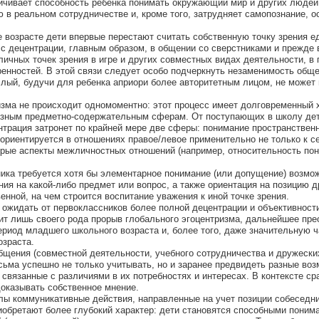
ичивает способность ребенка понимать окружающий мир и других людей
 в реальном сотрудничестве и, кроме того, затрудняет самопознание, о
возрасте дети впервые перестают считать собственную точку зрения е
с децентрации, главным образом, в общении со сверстниками и прежде 
личных точек зрения в игре и других совместных видах деятельности, в
ренностей. В этой связи следует особо подчеркнуть незаменимость общ
слый, будучи для ребенка априори более авторитетным лицом, не может
зма не происходит одномоментно: этот процесс имеет долговременный 
разным предметно-содержательным сферам. От поступающих в школу де
нтрация затронет по крайней мере две сферы: понимание пространствен
ориентируется в отношениях правое/левое применительно не только к се
орые аспекты межличностных отношений (например, относительность по
ника требуется хотя бы элементарное понимание (или допущение) возмо
ния на какой-либо предмет или вопрос, а также ориентация на позицию д
енной, на чем строится воспитание уважения к иной точке зрения.
 ожидать от первоклассников более полной децентрации и объективности
ит лишь своего рода прорыв глобального эгоцентризма, дальнейшее пр
ериод младшего школьного возраста и, более того, даже значительную ч
озраста.
бщения (совместной деятельности, учебного сотрудничества и дружески
сьма успешно не только учитывать, но и заранее предвидеть разные во
связанные с различиями в их потребностях и интересах. В контексте ср
доказывать собственное мнение.
олы коммуникативные действия, направленные на учет позиции собеседни
риобретают более глубокий характер: дети становятся способными поним