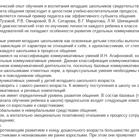
ический опыт обучения и воспитания младших школьников свидетельству
ъекта общения происходит в целостном учебно-воспитательном процессе,
является личный пример педагога как эффективного субъекта общения.
 Тузовой, Р.В. Овчаровой, В.А. Ситарова, В.Г. Маралова, Л.М. Шипициной
 диагностический этап по изучению личности каждого ребенка в классе 
следователей не попадают особенности развития отдельных коммуникат
ые умения младших школьников как освоенные детьми способы выполн
зависящие от характера их отношений к себе, к одноклассникам, от сте
каждого школьника в процессе общения.
раемся на классификацию коммуникативных умений И.Н. Агафоновой, ко
альные коммуникативные умения. Данная классификация коммуникативн
енком коммуникативной деятельности, поскольку базовые коммуникатив
и школьниками этикетных норм, а процессуальные умения необходимы 
и и повседневном общении.
муникативных умений у детей младшего школьного возраста
оворить с самого раннего возраста. К моменту поступления в школу он 
икативных и речевых компетенций.
нок имеет определенный уровень развития общения. В состав базовых (т
ачала обучения ребенка в школе) предпосылок входят следующие комп
нии со взрослыми и сверстниками;
рбальными и невербальными средствами общения;
ное, а желательно эмоционально позитивное) отношение к процессу сотр
общению;
.
протекающим развитием к концу дошкольного возраста большинство дет
рстниками и незнакомыми им ранее взрослыми. При этом они проявляют