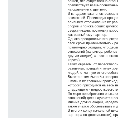
вещей, что существенно огран
препятствует взаимопониманию
на сравнении с другими.
В младшем школьном возрасте 
возможной. Происходит процес
влиянием столкновения их раз
споров и поиска общих догово
сверстниками, поскольку взро
как равный ему партнер.
Однако преодоление эгоцентри
свои сроки применительно к 
правомерно ожидать, что деце
отношений (например, ребенок 
другим людям), а также некот
«брат»).
Таким образом, от первокласс
различных позиций и точек зре
людей, отличную от его собств
Вместе с тем было бы неверно
школы в их сознании происход
которого приходится на весь п
следующего - подросткового в
По мере приобретения опыта о
отношений) дети научаются ве
мнения других людей, нередко 
также учатся обосновывать и 
В итоге к концу начальной шк
партнера по деятельности), п