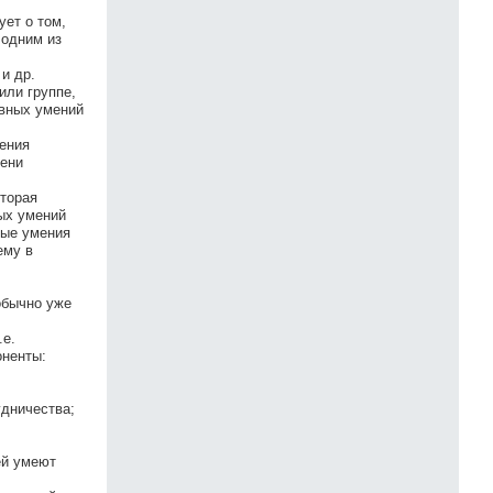
ет о том,
 одним из
 и др.
или группе,
ивных умений
ения
пени
торая
ых умений
ные умения
ему в
обычно уже
.е.
оненты:
удничества;
ей умеют