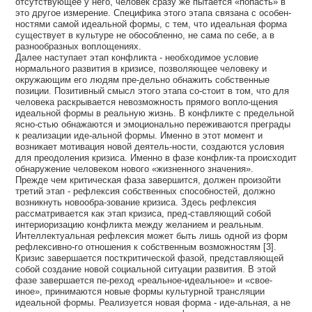
отсутствующее у него, человек сразу же пытается «попасть» в
это другое измерение. Специфика этого этапа связана с особен-
ностями самой идеальной формы, с тем, что идеальная форма
существует в культуре не обособленно, не сама по себе, а в
разнообразных воплощениях.
Далее наступает этап конфликта - необходимое условие
нормального развития в кризисе, позволяющее человеку и
окружающим его людям пре-дельно обнажить собственные
позиции. Позитивный смысл этого этапа со-стоит в том, что для
человека раскрывается невозможность прямого вопло-щения
идеальной формы в реальную жизнь. В конфликте с предельной
ясно-стью обнажаются и эмоционально переживаются преграды
к реализации иде-альной формы. Именно в этот момент и
возникает мотивация новой деятель-ности, создаются условия
для преодоления кризиса. Именно в фазе конфлик-та происходит
обнаружение человеком нового «жизненного значения».
Прежде чем критическая фаза завершится, должен произойти
третий этап - рефлексия собственных способностей, должно
возникнуть новообра-зование кризиса. Здесь рефлексия
рассматривается как этап кризиса, пред-ставляющий собой
интериоризацию конфликта между желанием и реальным.
Интеллектуальная рефлексия может быть лишь одной из форм
рефлексивно-го отношения к собственным возможностям [3].
Кризис завершается посткритической фазой, представляющей
собой создание новой социальной ситуации развития. В этой
фазе завершается пе-реход «реальное-идеальное» и «свое-
иное», принимаются новые формы культурной трансляции
идеальной формы. Реализуется новая форма - иде-альная, а не