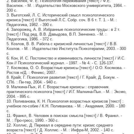
2. Василюк, Ф. Е. Психология переживания [текст] / Ф.Е.
Василюк. - М. : Издательство Московского университета, 1984. -
200 с.
3. Выготский, Л. С. Исторический смысл психологического
кризиса [текст] // Выготский Л.С. Собр. соч. В 6 т. Т. 1. - М. :
Педагогика, 1982. - 390 с.
4. Запорожец, А. В. Избранные психологические труды : в 2 т.
[текст] / Под ред. В.В. Давыдова, В.П. Зинченко. - М. :
Педагогика, 1986. - 372 с.
5. Козлов, В. В. Работа с кризисной личностью [текст] / В.В.
Козлов. - М. : Издательство Института Психотерапии, 2003. - 300
с.
6. Кон, И. С. Постоянство и изменчивость личности [текст] / И.С.
Кон // Психологический журнал. - 1997. - № 4. - С. 126-137.
7. Косякова, О. О. Возрастные кризисы [текст] / О.О. Косякова. -
Ростов н/Д. : Феникс, 2007.
8. Крайг, Г. Психология развития [текст] / Г. Крайг, Д. Бокум. -
СПб. : Пи-тер, 2004. - 940 с.
9. Малкина-Пых, И. Г. Возрастные кризисы : справочник
практического психолога [текст] / И.Г. Малкина-Пых. - М. : Эксмо,
2004. - 895 с.
10. Поливанова, К. Н. Психология возрастных кризисов [текст] :
учебное по-собие / К.Н. Поливанова. - М. : Академия, 2000. - 180
с.
11. Франкл, В. Человек в поисках смысла [текст] / В. Франкл. -
М. : Про-гресс, 1990. - 360 с.
12. Холлис, Д. Перевал в середине пути: кризис среднего
возраста [текст] / Д. Холлис. - М. : Инфра-М, 2002. - 140 с.