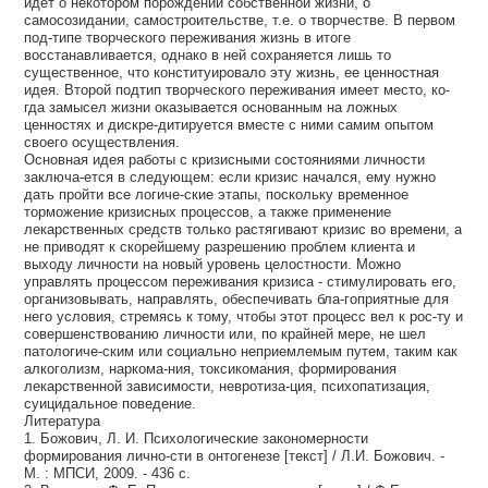
идет о некотором порождении собственной жизни, о
самосозидании, самостроительстве, т.е. о творчестве. В первом
под-типе творческого переживания жизнь в итоге
восстанавливается, однако в ней сохраняется лишь то
существенное, что конституировало эту жизнь, ее ценностная
идея. Второй подтип творческого переживания имеет место, ко-
гда замысел жизни оказывается основанным на ложных
ценностях и дискре-дитируется вместе с ними самим опытом
своего осуществления.
Основная идея работы с кризисными состояниями личности
заключа-ется в следующем: если кризис начался, ему нужно
дать пройти все логиче-ские этапы, поскольку временное
торможение кризисных процессов, а также применение
лекарственных средств только растягивают кризис во времени, а
не приводят к скорейшему разрешению проблем клиента и
выходу личности на новый уровень целостности. Можно
управлять процессом переживания кризиса - стимулировать его,
организовывать, направлять, обеспечивать бла-гоприятные для
него условия, стремясь к тому, чтобы этот процесс вел к рос-ту и
совершенствованию личности или, по крайней мере, не шел
патологиче-ским или социально неприемлемым путем, таким как
алкоголизм, наркома-ния, токсикомания, формирования
лекарственной зависимости, невротиза-ция, психопатизация,
суицидальное поведение.
Литература
1. Божович, Л. И. Психологические закономерности
формирования лично-сти в онтогенезе [текст] / Л.И. Божович. -
М. : МПСИ, 2009. - 436 с.