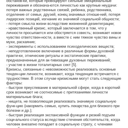
обстанов-ки, которые провоцируют сильные эмоциональные
переживания и обознача-ются личностью как крупные неудачи:
потеря важных родственных связей, ребенка, родственника,
отделение от семьи, друзей, конец значимых отноше-ний, потеря
лидерских позиций, изгнание из значимой социальной общности;
- потеря смысла жизни вследствие жизненной дезинтеграции;
- нравственный кризис, который заключается в том, что у
личности просыпается или обостряется совесть; возникает новое
чувство ответствен-ности, а вместе с ним тяжкое чувство вины и
муки, раскаяние;
- эксперименты с использованием психоделических веществ;
- неподготовленное включение в различные формы духовной
практи-ки, этнические ритуалы и экстатические практики,
предназначенные для ак-тивизации духовных переживаний;
- участие в жизни тоталитарных сект [5].
Кризисы, связанные с невозможностью реализовать основные
тенден-ции личности, возникают, когда тенденция встречается с
трудностями. В этом случае кризисными могут стать следующие
факторы:
- быстрое преуспевание в материальной сфере, когда в короткий
срок возникают не соотносимые с притязаниями личности
материальные блага;
- нищета, не позволяющая реализовать значимую социальную
функ-цию (накормить семью, купить лекарства для близкого при
болезни и др.);
- быстрая реализация экспансивной функции и резкий подъем
соци-ального статуса вследствие стечения обстоятельств, когда
человек внезапно попадает в социальную страту, с членами