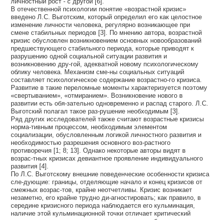
личностный рост - с другой [6].
В отечественной психологии понятие «возрастной кризис»
введено Л.С. Выготским, который определил его как целостное
изменение личности человека, регулярно возникающее при
смене стабильных периодов [3]. По мнению автора, возрастной
кризис обусловлен возникновением основных новообразований
предшествующего стабильного периода, которые приводят к
разрушению одной социальной ситуации развития и
возникновению дру-гой, адекватной новому психологическому
облику человека. Механизм сме-ны социальных ситуаций
составляет психологическое содержание возрастно-го кризиса.
Развитие в такие переломные моменты характеризуется поэтому
«свертыванием», «отмиранием». Возникновение нового в
развитии есть обя-зательно одновременно и распад старого. Л.С.
Выготский полагал такое раз-рушение необходимым [3].
Ряд других исследователей также считают возрастные кризисы
норма-тивным процессом, необходимым элементом
социализации, обусловленным логикой личностного развития и
необходимостью разрешения основного воз-растного
противоречия [1; 8; 13]. Однако некоторые авторы видят в
возрас-тных кризисах девиантное проявление индивидуального
развития [4].
По Л.С. Выготскому внешние поведенческие особенности кризиса
сле-дующие: границы, отделяющие начало и конец кризисов от
смежных возрас-тов, крайне неотчетливы. Кризис возникает
незаметно, его крайне трудно ди-агностировать; как правило, в
середине кризисного периода наблюдается его кульминация,
наличие этой кульминационной точки отличает критический