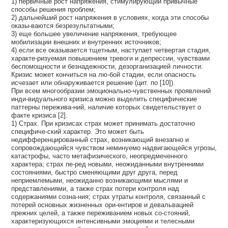
1) первичные рост напряжения, стимулирующий привычные
способы решения проблем;
2) дальнейший рост напряжения в условиях, когда эти способы
оказы-ваются безрезультатными;
3) еще большее увеличение напряжения, требующее
мобилизации внешних и внутренних источников;
4) если все оказывается тщетным, наступает четвертая стадия,
характе-ризуемая повышением тревоги и депрессии, чувствами
беспомощности и безнадежности, дезорганизацией личности.
Кризис может кончиться на лю-бой стадии, если опасность
исчезает или обнаруживается решение (цит. по [10]).
При всем многообразии эмоционально-чувственных проявлений
инди-видуального кризиса можно выделить специфические
паттерны пережива-ний, наличие которых свидетельствует о
факте кризиса [2].
1) Страх. При кризисах страх может принимать достаточно
специфиче-ский характер. Это может быть
недифференцированный страх, возникающий внезапно и
сопровождающийся чувством неминуемо надвигающейся угрозы,
катастрофы, часто метафизического, неопредмеченного
характера; страх пе-ред новыми, неожиданными внутренними
состояниями, быстро сменяющими друг друга, перед
неприемлемыми, неожиданно возникающими мыслями и
представлениями, а также страх потери контроля над
содержаниями созна-ния; страх утраты контроля, связанный с
потерей основных жизненных ори-ентиров и девальвацией
прежних целей, а также переживанием новых со-стояний,
характеризующихся интенсивными эмоциями и телесными