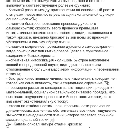
которой не имеет коммуникатив-ных навыков и не готов
выполнять соответствующие ролевые функции;
- большой разрыв между притязаниями на социальный рост и
стату-сом, невозможность реализации экспансивной функции
социального «Я»;
- слишком быстрое протекание процесса духовного
самораскрытия; скорость этого процесса превышает
интегративные возможности человека; люди, оказавшиеся в
таком кризисе, внезапно бросают вызов всем их преж-ним
убеждениям и самому образу жизни;
- слишком медленное протекание духовного самораскрытия,
когда по-иск смыслов бытия превращается в мучительное
ожидание и безысходность;
- когнитивная интоксикация - слишком быстрое накопление
знаний в определенной науке, виде деятельности или
столкновение с большим масси-вом информации и переживаний
в жизни;
- быстрые качественные личностные изменения, к которым не
готова как сама личность, так и социальное окружение [5];
- чрезмерно развитые консервативные тенденции приводят к
матери-альной, социальной стабильности такого порядка, что
вызывают ощущение пресности и бесцветности жизни, и это
вызывает экзистенциальную тоску;
- «тоска по стабильности» - при невозможности реализации
динами-ческих жизненных обстоятельств возникает ощущение
зыбкости и ненадеж-ности жизни, которое является причиной
экзистенциальной тоски [5].
Дж. Каплан описал четыре стадии кризиса: