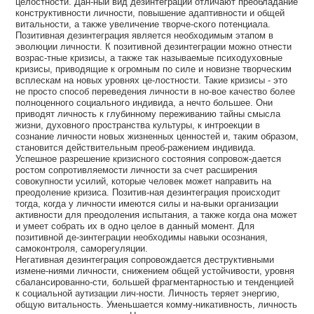
целостности. Дан-ный вид дезинтеграции отличают преобладание
конструктивности личности, повышение адаптивности и общей
витальности, а также увеличение творче-ского потенциала.
Позитивная дезинтеграция является необходимым этапом в
эволюции личности. К позитивной дезинтеграции можно отнести
возрас-тные кризисы, а также так называемые психодуховные
кризисы, приводящие к огромным по силе и новизне творческим
всплескам на новых уровнях це-лостности. Такие кризисы - это
не просто способ переведения личности в но-вое качество более
полноценного социального индивида, а нечто большее. Они
приводят личность к глубинному переживанию тайны смысла
жизни, духовного пространства культуры, к интроекции в
сознание личности новых жизненных ценностей и, таким образом,
становится действительным преоб-ражением индивида.
Успешное разрешение кризисного состояния сопровож-дается
ростом сопротивляемости личности за счет расширения
совокупности усилий, которые человек может направить на
преодоление кризиса. Позитив-ная дезинтеграция происходит
тогда, когда у личности имеются силы и на-выки организации
активности для преодоления испытания, а также когда она может
и умеет собрать их в одно целое в данный момент. Для
позитивной де-зинтеграции необходимы навыки осознания,
самоконтроля, саморегуляции.
Негативная дезинтеграция сопровождается деструктивными
измене-ниями личности, снижением общей устойчивости, уровня
сбалансированно-сти, большей фрагментарностью и тенденцией
к социальной аутизации лич-ности. Личность теряет энергию,
общую витальность. Уменьшается комму-никативность, личность