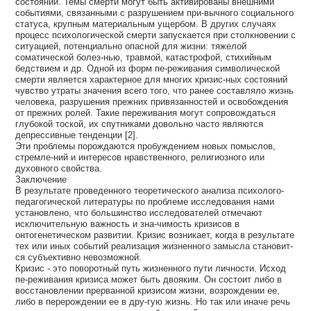
состояний. Темы смерти могут быть активированы внешними
событиями, связанными с разрушением при-вычного социального
статуса, крупным материальным ущербом. В других случаях
процесс психологической смерти запускается при столкновении с
ситуацией, потенциально опасной для жизни: тяжелой
соматической болез-нью, травмой, катастрофой, стихийным
бедствием и др. Одной из форм пе-реживания символической
смерти является характерное для многих кризис-ных состояний
чувство утраты значения всего того, что ранее составляло жизнь
человека, разрушения прежних привязанностей и освобождения
от прежних ролей. Такие переживания могут сопровождаться
глубокой тоской, их спутниками довольно часто являются
депрессивные тенденции [2].
Эти проблемы порождаются пробуждением новых помыслов,
стремле-ний и интересов нравственного, религиозного или
духовного свойства.
Заключение
В результате проведенного теоретического анализа психолого-
педагогической литературы по проблеме исследования нами
установлено, что большинство исследователей отмечают
исключительную важность и зна-чимость кризисов в
онтогенетическом развитии. Кризис возникает, когда в результате
тех или иных событий реализация жизненного замысла становит-
ся субъективно невозможной.
Кризис - это поворотный путь жизненного пути личности. Исход
пе-реживания кризиса может быть двояким. Он состоит либо в
восстановлении прерванной кризисом жизни, возрождении ее,
либо в перерождении ее в дру-гую жизнь. Но так или иначе речь