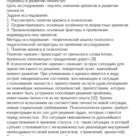
«Кризисы в развитии личности».
Цель исследования - изучить значение кризисов в развитии
личности.
Задачи исследования:
1. Рассмотреть понятие кризиса в психологии.
2. Охарактеризовать основные особенности возрастных кризисов.
3. Проанализировать основные факторы и проявления
индивидуаль-ных кризисов.
Методы исследования - теоретический анализ психолого-
педагогической литературы по проблеме исследования.
1. Понятие кризиса в психологии
Понятие «кризис» происходит от греческого слова krineo,
буквально означающего «разделение дорог» [9].
В психологии понятие «кризис» означает острую ситуацию для
приня-тия какого-то решения, поворотный пункт, важнейший
момент развития. При упоминании о кризисе имеется в виду
острое эмоциональное состояние, воз-никающее в ситуации
столкновения личности с препятствием на пути удов-летворения
ее важнейших жизненных потребностей, препятствием, которое
не может быть устранено способами решения проблемы,
известными лично-сти из ее прошлого опыта [10]. Кризис
является испытанием на соответствие личности новой ситуации,
новым социальным требованиям. Психологически кризис требует
концентрации всех сил для решения задач, которые ставятся
перед личностью. Это ситуация невозможности дальнейшего
существования в прежнем статусе, т.е. такая ситуация, в которой
субъект сталкивается с не-возможностью реализации внутренней
необходимости своей жизни (моти-вов, стремлений, ценностей).