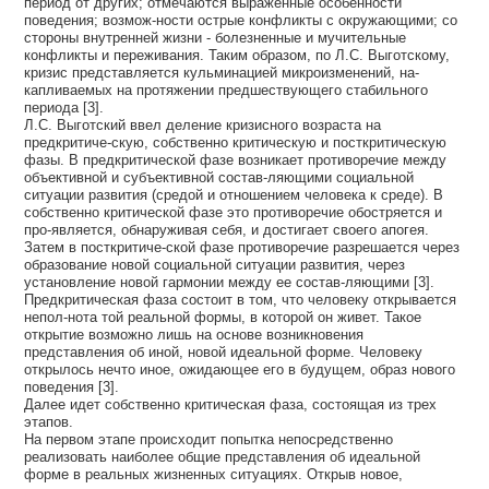
период от других; отмечаются выраженные особенности
поведения; возмож-ности острые конфликты с окружающими; со
стороны внутренней жизни - болезненные и мучительные
конфликты и переживания. Таким образом, по Л.С. Выготскому,
кризис представляется кульминацией микроизменений, на-
капливаемых на протяжении предшествующего стабильного
периода [3].
Л.С. Выготский ввел деление кризисного возраста на
предкритиче-скую, собственно критическую и посткритическую
фазы. В предкритической фазе возникает противоречие между
объективной и субъективной состав-ляющими социальной
ситуации развития (средой и отношением человека к среде). В
собственно критической фазе это противоречие обостряется и
про-является, обнаруживая себя, и достигает своего апогея.
Затем в посткритиче-ской фазе противоречие разрешается через
образование новой социальной ситуации развития, через
установление новой гармонии между ее состав-ляющими [3].
Предкритическая фаза состоит в том, что человеку открывается
непол-нота той реальной формы, в которой он живет. Такое
открытие возможно лишь на основе возникновения
представления об иной, новой идеальной форме. Человеку
открылось нечто иное, ожидающее его в будущем, образ нового
поведения [3].
Далее идет собственно критическая фаза, состоящая из трех
этапов.
На первом этапе происходит попытка непосредственно
реализовать наиболее общие представления об идеальной
форме в реальных жизненных ситуациях. Открыв новое,