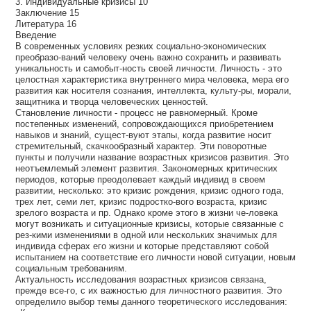
3. Индивидуальные кризисы 10
Заключение 15
Литература 16
Введение
В современных условиях резких социально-экономических
преобразо-ваний человеку очень важно сохранить и развивать
уникальность и самобыт-ность своей личности. Личность - это
целостная характеристика внутреннего мира человека, мера его
развития как носителя сознания, интеллекта, культу-ры, морали,
защитника и творца человеческих ценностей.
Становление личности - процесс не равномерный. Кроме
постепенных изменений, сопровождающихся приобретением
навыков и знаний, сущест-вуют этапы, когда развитие носит
стремительный, скачкообразный характер. Эти поворотные
пункты и получили название возрастных кризисов развития. Это
неотъемлемый элемент развития. Закономерных критических
периодов, которые преодолевает каждый индивид в своем
развитии, несколько: это кризис рождения, кризис одного года,
трех лет, семи лет, кризис подростко-вого возраста, кризис
зрелого возраста и пр. Однако кроме этого в жизни че-ловека
могут возникать и ситуационные кризисы, которые связанные с
рез-кими изменениями в одной или нескольких значимых для
индивида сферах его жизни и которые представляют собой
испытанием на соответствие его личности новой ситуации, новым
социальным требованиям.
Актуальность исследования возрастных кризисов связана,
прежде все-го, с их важностью для личностного развития. Это
определило выбор темы данного теоретического исследования: