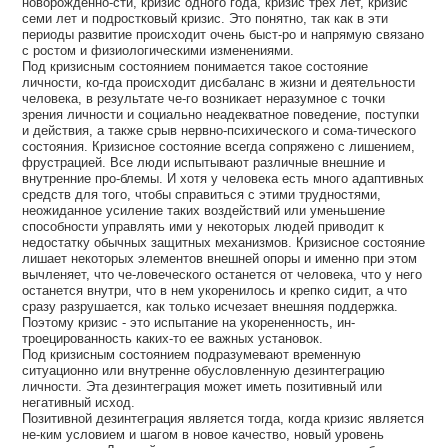
новорожденно-сти, кризис одного года, кризис трех лет, кризис
семи лет и подростковый кризис. Это понятно, так как в эти
периоды развитие происходит очень быст-ро и напрямую связано
с ростом и физиологическими изменениями.
Под кризисным состоянием понимается такое состояние
личности, ко-гда происходит дисбаланс в жизни и деятельности
человека, в результате че-го возникает неразумное с точки
зрения личности и социально неадекватное поведение, поступки
и действия, а также срыв нервно-психического и сома-тического
состояния. Кризисное состояние всегда сопряжено с лишением,
фрустрацией. Все люди испытывают различные внешние и
внутренние про-блемы. И хотя у человека есть много адаптивных
средств для того, чтобы справиться с этими трудностями,
неожиданное усиление таких воздействий или уменьшение
способности управлять ими у некоторых людей приводит к
недостатку обычных защитных механизмов. Кризисное состояние
лишает некоторых элементов внешней опоры и именно при этом
вычленяет, что че-ловеческого останется от человека, что у него
останется внутри, что в нем укоренилось и крепко сидит, а что
сразу разрушается, как только исчезает внешняя поддержка.
Поэтому кризис - это испытание на укорененность, ин-
троецированность каких-то ее важных установок.
Под кризисным состоянием подразумевают временную
ситуационно или внутренне обусловленную дезинтеграцию
личности. Эта дезинтеграция может иметь позитивный или
негативный исход.
Позитивной дезинтеграция является тогда, когда кризис является
не-ким условием и шагом в новое качество, новый уровень