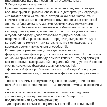
идеализированная, полноценная, а не формальная.
3 Индивидуальные кризисы
Причины индивидуальных кризисов можно разделить на две
большие группы: кризисы, связанные с деформацией структуры
Эго (статические из-менения, потеря какой-либо части Эго) и
кризисы, связанные с невозможно-стью реализации тенденций
личности (они связаны с динамическими харак-теристиками
личности). Теоретически жизненные события квалифицируются
как ведущие к кризису, если они создают потенциальную или
актуальную угрозу удовлетворению фундаментальных
потребностей и при этом ставят перед индивидом проблему, от
которой он не может уйти и которую не мо-жет разрешить в
короткое время и привычным способом [9].
Именно деформация или угроза деформации как
фрустрирующий фак-тор для главных компонентов Эго является
основной причиной индивиду-ального кризиса. Это деформация
может касаться материальной, социальной либо духовной сторон
жизни. Кризисные факторы в данном случае [5]:
- физический фактор - болезнь, несчастный случай, операция,
измене-ние внешности, чрезвычайное физическое напряжение и
пр.;
- потеря значимых предметов и ценностей вследствие пожара,
стихий-ного бедствия, банкротства, грабежа, обмана, разорения и
т.д.;
- потеря интегративного социального статуса вследствие
увольнения, сокращения штатов, пенсии, банкротства
предприятия или дисквалификации;
- деформация значимых социальных связей или социальной