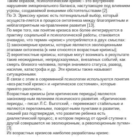
Таким образом, психологический кризис - это внутреннее
нарушение эмоционального баланса, наступающее под влиянием
угрозы, создаваемой внешними обстоятельствами [2].
По Э. Эриксону кризис есть потенциальный выбор, который
осуществ-ляется в процессе онтогенеза между благоприятным и
неблагоприятным на-правлением развития [13].
По мере того, как понятие кризиса все более интегрируются в
практику социальной и психологической работы, становится
очевидно, что термин «кризис» употребляется в двух смыслах:
1) закономерные кризисы, которые являются эволюционными
этапами онтогенеза (к ним относятся возрастные кризисы);
2) вероятностные кризисы, которые могут возникать в результате
такие неожиданных, непредсказуемых, внезапных событий, как
смерть близкого человека, потеря значимого статуса, развод,
насилие, катастрофа и др. Эти кризисы также называют
ситуационными.
В связи с этим в современной психологии используются понятия
«воз-растной кризис» и «критическое состояние», которые
принято различать.
Возрастные кризисы (или критические периоды) являются
закономер-ным явлением психического развития. «Критические
периоды, - писал Л.С. Выготский, - перемежают стабильные и
являются переломными, поворот-ными пунктами в развитии,
лишний раз подтверждая, что развитие ребенка есть
диалектический процесс, в котором переход от одной ступени к
другой совершается не эволюционным, а революционным путем»
[3].
Из возрастных кризисов наиболее разработаны кризис