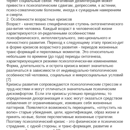
теряет социальные связи. Негативная дезинтеграция может
привести к психопатическим сдвигам, депрессиям, к астении,
психо-соматическим болезням, иногда к суицидным намерениям
и смерти.
2. Особенности возрастных кризисов
Возраст - качественно специфическая ступень онтогенетического
раз-вития человека. Каждый возраст в человеческой жизни
характеризуются оп-ределенными особенностями
психофизического, интеллектуального, эмо-ционального и
личностного развития. Переход к следующему этапу происхо-дит
в форме кризисов возрастного развития - периодов жизненных
транс-формаций и переломных моментов. Это относительно
небольшие по времени (до года) периоды онтогенеза,
характеризующиеся резкими психологически-ми изменениями.
Форма, длительность и острота кризиса может значительно
различаться в зависимости от индивидуально-типологических
особенностей человека, социальных и микросоциальных условий
[7].
Кризисы развития сопровождаются психологическим стрессом и
труд-ностями и могут отличаться значительным психическим
дискомфортом. Если эти кризисы успешно преодолены, то
определенная дезорганизация и хаос могут оказаться средством
избавления от ограничивающих, изживших себя жизненных
паттернов. Появляется возможность переоценить, «отпустить на
волю» старые убеждения, цели, идентификации, образ жизни и
принять но-вые, более перспективные жизненные стратегии.
Поэтому психологический кризис - это физическое и психическое
страдание, с одной стороны, и транс-формация, развитие и