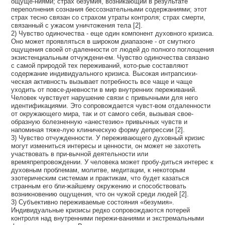
ощуще-ниями; страх безумия, возникающий в результате
переполнения сознания бессознательными содержаниями; этот
страх тесно связан со страхом утраты контроля; страх смерти,
связанный с ужасом уничтожения тела [2].
2) Чувство одиночества - еще один компонент духовного кризиса.
Оно может проявляться в широком диапазоне - от смутного
ощущения своей от-даленности от людей до полного поглощения
экзистенциальным отчуждени-ем. Чувство одиночества связано
с самой природой тех переживаний, кото-рые составляют
содержание индивидуального кризиса. Высокая интрапсихи-
ческая активность вызывает потребность все чаще и чаще
уходить от повсе-дневности в мир внутренних переживаний.
Человек чувствует нарушение связи с привычными для него
идентификациями. Это сопровождается чувст-вом отдаленности
от окружающего мира, так и от самого себя, вызывая свое-
образную болезненную «анестезию» привычных чувств и
напоминая тяже-лую клиническую форму депрессии [2].
3) Чувство отчужденности. У переживающего духовный кризис
могут измениться интересы и ценности, он может не захотеть
участвовать в при-вычной деятельности или
времяпрепровождении. У человека может пробу-диться интерес к
духовным проблемам, молитве, медитации, к некоторым
эзотерическим системам и практикам, что будет казаться
странным его бли-жайшему окружению и способствовать
возникновению ощущения, что он чужой среди людей [2].
3) Субъективно переживаемые состояния «безумия».
Индивидуальные кризисы редко сопровождаются потерей
контроля над внутренними пережи-ваниями и экстремальными