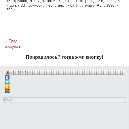
13. Эриксон, Э. Г. Детство и общество [текст] : изд. 2-е, перераб.
и доп. / Э.Г. Эриксон / Пер. с англ. - СПб. : Ленато, ACT, 1996. -
592 с.
« Пред.
Вернуться
Понравилось? тогда жми кнопку!
Поделиться…