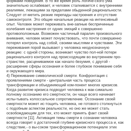
формами поведения. В то же время роль логиче-ского ума
значительно ослабевает, и человек сталкивается с внутренними
реалиями, лежащими за пределами обыденной рациональности.
Следует от-метить резкие перепады настроения и отсутствие
самоконтроля. Это общие начальные реакции на интенсивный
опыт. Человек может переживать вне-запные беспричинные
колебания настроения от одних эмоций к совершенно
противоположным. Возможен частичный паралич произвольного
внимания, человек может почувствовать, что почти совершенно
потерял контроль над собой, своими мыслями и чувствами. Эти
переживания порой вызывают у человека неоднозначную
реакцию: с одной стороны, возникает чувство пол-ной потери
рационального контроля над происходящим во внутреннем про-
странстве, расцениваемое как начало безумия, с другой -
расширение сферы осознания и более глубокое понимание себя
и окружающего мира.
4) Переживание символической смерти. Конфронтация с
проявлениями смерти - центральная часть процесса
трансформации и объединяющий ком-понент многих кризисов.
Когда развитие кризиса подводит человека к мак-симально
полному осознанию его смертности, он чаще всего начинает
испы-тывать колоссальное сопротивление. Осознание своей
смертности может ис-тощить человека, не готового столкнуться
с подобным аспектом реальности, но оно же может стать
освобождающим для тех, кто может принять факт своей
смертности [11]. Активация темы смерти в сознании человека
всегда говорит о достаточной глубине кризисного процесса и, как
следствие,- о вы-соком трансформационном потенциале этих