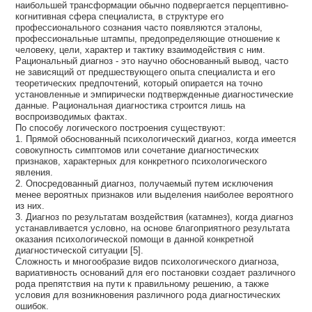
наибольшей трансформации обычно подвергается перцептивно-
когнитивная сфера специалиста, в структуре его
профессионального сознания часто появляются эталоны,
профессиональные штампы, предопределяющие отношение к
человеку, цели, характер и тактику взаимодействия с ним.
Рациональный диагноз - это научно обоснованный вывод, часто
не зависящий от предшествующего опыта специалиста и его
теоретических предпочтений, который опирается на точно
установленные и эмпирически подтвержденные диагностические
данные. Рациональная диагностика строится лишь на
воспроизводимых фактах.
По способу логического построения существуют:
1. Прямой обоснованный психологический диагноз, когда имеется
совокупность симптомов или сочетание диагностических
признаков, характерных для конкретного психологического
явления.
2. Опосредованный диагноз, получаемый путем исключения
менее вероятных признаков или выделения наиболее вероятного
из них.
3. Диагноз по результатам воздействия (катамнез), когда диагноз
устанавливается условно, на основе благоприятного результата
оказания психологической помощи в данной конкретной
диагностической ситуации [5].
Сложность и многообразие видов психологического диагноза,
вариативность оснований для его постановки создает различного
рода препятствия на пути к правильному решению, а также
условия для возникновения различного рода диагностических
ошибок.