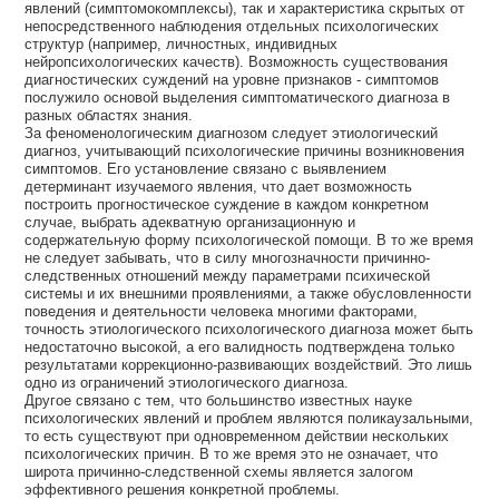
явлений (симптомокомплексы), так и характеристика скрытых от
непосредственного наблюдения отдельных психологических
структур (например, личностных, индивидных
нейропсихологических качеств). Возможность существования
диагностических суждений на уровне признаков - симптомов
послужило основой выделения симптоматического диагноза в
разных областях знания.
За феноменологическим диагнозом следует этиологический
диагноз, учитывающий психологические причины возникновения
симптомов. Его установление связано с выявлением
детерминант изучаемого явления, что дает возможность
построить прогностическое суждение в каждом конкретном
случае, выбрать адекватную организационную и
содержательную форму психологической помощи. В то же время
не следует забывать, что в силу многозначности причинно-
следственных отношений между параметрами психической
системы и их внешними проявлениями, а также обусловленности
поведения и деятельности человека многими факторами,
точность этиологического психологического диагноза может быть
недостаточно высокой, а его валидность подтверждена только
результатами коррекционно-развивающих воздействий. Это лишь
одно из ограничений этиологического диагноза.
Другое связано с тем, что большинство известных науке
психологических явлений и проблем являются поликаузальными,
то есть существуют при одновременном действии нескольких
психологических причин. В то же время это не означает, что
широта причинно-следственной схемы является залогом
эффективного решения конкретной проблемы.