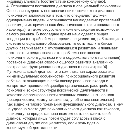
индивидуальность (соответствие конкретному случаю).
4. Особенности постановки диагноза в специальной психологии
Основная трудность постановки психологического диагноза
психологом заключается в том, что специалист должен
одновременно видеть и особенности наблюдаемых проявлений
развития, и их причины (как биологического, так и социального
характера), а также ресурсные и компенсаторные возможности
самого ребенка. В последнее время наблюдается общая
тенденция (по крайней мере, среди специалистов, работающих в
системе специального образования, то есть тех, кто ближе
других сталкивается с отклоняющимся развитием и понимает
сложность и неоднозначность проблемы постановки
психологического диагноза и его содержательного наполнения)
постановки диагноза отклоняющегося развития аналогично
построению функционального диагноза в психиатрии [4].
Функциональный диагноз - это комплексная характеристика
ин¬дивидуальных особенностей психосоциального развития
ребенка, включающая в себя оценку реального вклада и
конкретных проявлений церебро-органических расстройств,
психологической структуры психической деятельности и
качества сформированности основных социальных навыков
(поведенческих, коммуникативных, учебно-познавательных).
Как видно из такого понимания функционального диагноза, в нем
не уделено место для психологического диагноза как такового,
психологу не предоставлена возможность поставить свой
диагноз, который лишь потом будет согласовываться с
диагнозами других специалистов, если речь идет о
консилиумной деятельности.