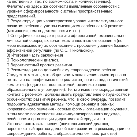
качественных, так, по возможности, и количественных).
Желательно здесь же соотнести выявленные особенности с
уровнем сформированности системы пространственных
представлений.
 Результирующая характеристика уровня интеллектуального
развития ребенка с учетом имеющихся особенностей развития
(мотивации, темпа деятельности и т.п.).
 Специфические характеристики аффективной, эмоционально-
личностной сферы, включая межличностные отношения и (по
мере возможности) их соотнесение с профилем уровней базовой
аффективной регуляции (по О.С. Никольской).
3) Итоговая часть заключения
 Психологический диагноз.
 Вероятностный прогноз развития.
 Рекомендации по дальнейшему сопровождению ребенка.
Следует отметить, что общая часть заключения ориентирована
не только на профильных специалистов, но и на педагогический
коллектив (педагогов, воспитателей, администрацию
образовательного учреждения). Те, кто имеет непосредственный
контакт с ребенком, должны иметь представление о трудностях и
особенностях развития ребенка, что, в свою очередь, позволит
подобрать адекватные методы помощи ребенку в рамках
коррекционного обучения - особые формы организации обучения,
в том числе возможности индивидуализированного подхода,
особенности организации дидактической среды и т.п.
Итоговая часть заключения (психологический диагноз,
вероятностный прогноз дальнейшего развития и рекомендации по
сопровождению ребенка в образовательном пространстве)