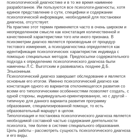
психологической диагностике и в то же время наименее
разработанное. Им пользуются все психологи-диагносты, хотя
единое представление о сути, специфики и содержании
психологической информации, необходимой для постановки
диагноза, отсутствует.
На практике этот термин применяется часто в очень широком и
неопределенном смысле как констатация количественной и
качественной характеристики того или иного признака. В
психометрии диагноз является производным от процедур
тестового измерения, а психодиагностика определяется как
идентификация психологических характеристик индивида с
помощью специальных методов. Предпосылки содержательного
подхода к определению психологического диагноза были
намечены Л.С. Выготским и развивались позднее Д.Б.
Элькониным.
Психологический диагноз завершает обследование и является
основным его итогом. Именно психологический диагноз как
констатация одного из вариантов отклоняющегося развития со
всеми его типологическими особенностями позволяет создать, с
одной стороны, индивидуально-ориентированную, но с другой -
типичную для данного варианта развития программу
образования, специализированной помощи, то есть
образовательный маршрут в целом.
Типологизация и постановка психологического диагноза является
необходимой составной частью содержания деятельности
психолога, тем более в системе специального образования.
Цель работы - рассмотреть сущность психологического диагноза
и его виды.