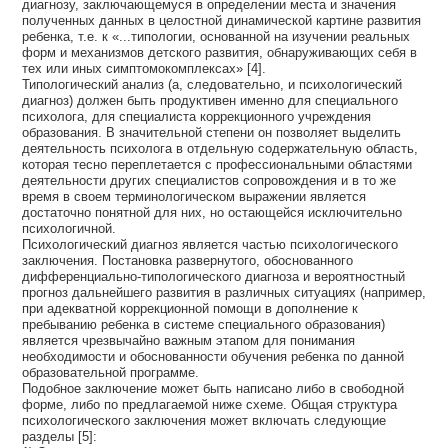
диагнозу, заключающемуся в определении места и значения
полученных данных в целостной динамической картине развития
ребенка, т.е. к «...типологии, основанной на изучении реальных
форм и механизмов детского развития, обнаруживающих себя в
тех или иных симптомокомплексах» [4].
Типологический анализ (а, следовательно, и психологический
диагноз) должен быть продуктивен именно для специального
психолога, для специалиста коррекционного учреждения
образования. В значительной степени он позволяет выделить
деятельность психолога в отдельную содержательную область,
которая тесно переплетается с профессиональными областями
деятельности других специалистов сопровождения и в то же
время в своем терминологическом выражении является
достаточно понятной для них, но остающейся исключительно
психологичной.
Психологический диагноз является частью психологического
заключения. Постановка развернутого, обоснованного
дифференциально-типологического диагноза и вероятностный
прогноз дальнейшего развития в различных ситуациях (например,
при адекватной коррекционной помощи в дополнение к
пребыванию ребенка в системе специального образования)
является чрезвычайно важным этапом для понимания
необходимости и обоснованности обучения ребенка по данной
образовательной программе.
Подобное заключение может быть написано либо в свободной
форме, либо по предлагаемой ниже схеме. Общая структура
психологического заключения может включать следующие
разделы [5]: