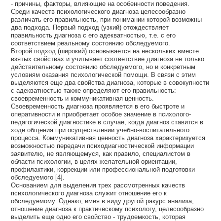
- причины, факторы, влияющие на особенности поведения.
Среди качеств психологического диагноза целесообразно
различать его правильность, при понимании которой возможны
два подхода. Первый подход (узкий) отождествляет
правильность диагноза с его адекватностью, т.е. с его
соответствием реальному состоянию обследуемого.
Второй подход (широкий) основывается на нескольких вместе
взятых свойствах и учитывает соответствие диагноза не только
действительному состоянию обследуемого, но и конкретным
условиям оказания психологической помощи. В связи с этим
выделяются еще два свойства диагноза, которые в совокупности
с адекватностью также определяют его правильность:
своевременность и коммуникативная ценность.
Своевременность диагноза проявляется в его быстроте и
оперативности и приобретает особое значение в психолого-
педагогической диагностике в случае, когда диагноз ставится в
ходе общения при осуществлении учебно-воспитательного
процесса. Коммуникативная ценность диагноза характеризуется
возможностью передачи психодиагностической информации
заявителю, не являющемуся, как правило, специалистом в
области психологии, в целях желательной ориентации,
профилактики, коррекции или профессиональной подготовки
обследуемого [4].
Основанием для выделения трех рассмотренных качеств
психологического диагноза служит отношение его к
обследуемому. Однако, имея в виду другой ракурс анализа,
отношение диагноза к практическому психологу, целесообразно
выделить еще одно его свойство - трудоемкость, которая