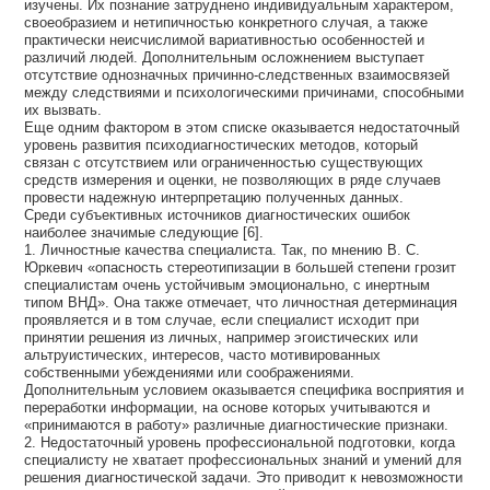
изучены. Их познание затруднено индивидуальным характером,
своеобразием и нетипичностью конкретного случая, а также
практически неисчислимой вариативностью особенностей и
различий людей. Дополнительным осложнением выступает
отсутствие однозначных причинно-следственных взаимосвязей
между следствиями и психологическими причинами, способными
их вызвать.
Еще одним фактором в этом списке оказывается недостаточный
уровень развития психодиагностических методов, который
связан с отсутствием или ограниченностью существующих
средств измерения и оценки, не позволяющих в ряде случаев
провести надежную интерпретацию полученных данных.
Среди субъективных источников диагностических ошибок
наиболее значимые следующие [6].
1. Личностные качества специалиста. Так, по мнению В. С.
Юркевич «опасность стереотипизации в большей степени грозит
специалистам очень устойчивым эмоционально, с инертным
типом ВНД». Она также отмечает, что личностная детерминация
проявляется и в том случае, если специалист исходит при
принятии решения из личных, например эгоистических или
альтруистических, интересов, часто мотивированных
собственными убеждениями или соображениями.
Дополнительным условием оказывается специфика восприятия и
переработки информации, на основе которых учитываются и
«принимаются в работу» различные диагностические признаки.
2. Недостаточный уровень профессиональной подготовки, когда
специалисту не хватает профессиональных знаний и умений для
решения диагностической задачи. Это приводит к невозможности