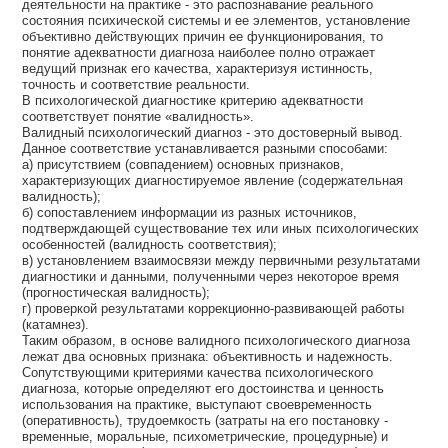
деятельности на практике - это распознавание реального
состояния психической системы и ее элементов, установление
объективно действующих причин ее функционирования, то
понятие адекватности диагноза наиболее полно отражает
ведущий признак его качества, характеризуя истинность,
точность и соответствие реальности.
В психологической диагностике критерию адекватности
соответствует понятие «валидность».
Валидный психологический диагноз - это достоверный вывод.
Данное соответствие устанавливается разными способами:
а) присутствием (совпадением) основных признаков,
характеризующих диагностируемое явление (содержательная
валидность);
б) сопоставлением информации из разных источников,
подтверждающей существование тех или иных психологических
особенностей (валидность соответствия);
в) установлением взаимосвязи между первичными результатами
диагностики и данными, полученными через некоторое время
(прогностическая валидность);
г) проверкой результатами коррекционно-развивающей работы
(катамнез).
Таким образом, в основе валидного психологического диагноза
лежат два основных признака: объективность и надежность.
Сопутствующими критериями качества психологического
диагноза, которые определяют его достоинства и ценность
использования на практике, выступают своевременность
(оперативность), трудоемкость (затраты на его постановку -
временные, моральные, психометрические, процедурные) и