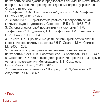
психологического диагноза предполагает понимание механизмов
и вероятных причин, приведших к данному варианту развития.
Список литературы
1. Ануфриев, А.Ф. Психологический диагноз / А.Ф. Ануфриев. -
М.: "Ось-89", 2006. - 192 с.
2. Выготский Л. С. Диагностика развития и педологическая
клиника трудного детства // Собр. соч.: В 5 т. М, 1983. Т. 5.
3. Основы специальной педагогики и психологии / Н.М.
Трофимова, С.П. Дуванова, Н.Б. Трофимова, Т.Ф. Пушкина. -
СПб.: Питер, 2006. - 304 с.
4. Семаго, Н.Я. Проблемные дети: основы диагностической и
коррекционной работы психолога / Н.Я. Семаго, М.М. Семаго. -
М., 2000. - 208с.
5. Словарь по коррекционной педагогике и специальной
психологии / Сост. Н.В. Новотворцева. - Ярославль, 1999. - 144 с.
6. Соколова, Е.В. Отклоняющееся развитие: причины, факторы и
условия преодоления. Монография / Е.В. Соколова. -
Новосибирск: Наука, 2003. - 284 с.
7. Специальная психология / Под ред. В.И. Лубовского. - М.:
Академия, 2006. - 464 с.
След.
« Пред.
»
Вернуться