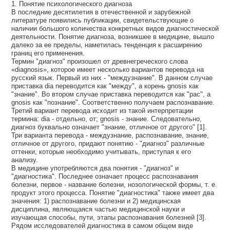
1. Понятие психологического диагноза
В последние десятилетия в отечественной и зарубежной
литературе появились публикации, свидетельствующие о
наличии большого количества конкретных видов диагностической
деятельности. Понятие диагноза, возникшее в медицине, вышло
далеко за ее пределы, наметилась тенденция к расширению
границ его применения.
Термин "диагноз" произошел от древнегреческого слова
«diagnosis», которое имеет несколько вариантов перевода на
русский язык. Первый из них - "междузнание". В данном случае
приставка dia переводится как "между", а корень gnosis как
"знание". Во втором случае приставка переводится как "рас", а
gnosis как "познание". Соответственно получаем распознавание.
Третий вариант перевода исходит из такой интерпретации
термина: dia - отдельно, от; gnosis - знание. Следовательно,
диагноз буквально означает "знание, отличное от другого" [1].
Три варианта перевода - междузнание, распознавание, знание,
отличное от другого, придают понятию - "диагноз" различные
оттенки, которые необходимо учитывать, приступая к его
анализу.
В медицине употребляются два понятия - "диагноз" и
"диагностика". Последнее означает процесс распознавания
болезни, первое - название болезни, нозологической формы, т. е.
продукт этого процесса. Понятие "диагностика" также имеет два
значения: 1) распознавание болезни и 2) медицинская
дисциплина, являющаяся частью медицинской науки и
изучающая способы, пути, этапы распознавания болезней [3].
Рядом исследователей диагностика в самом общем виде