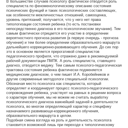
В большинстве случаев психологу фактически отводится роль
специалиста по феноменологическому описанию состояния
психических функций и таких психологических составляющих,
как особенности межличностных отношений, самооценка,
уровень притязаний; получается, что у него нет права
типологизации состояния ребенка (то есть постановки
непосредственно диагноза в его психологическом звучании). Тем
самым фактически отрицается его участие в определении
вероятностного прогноза развития (в первую очередь - прогноза
обучения) и тем более определении образовательного маршрута
дальнейшего коррекционно-развивающего обучения. До сих пор
это в основном является прерогативой специалистов
педагогического профиля, что отражено даже в рекомендуемой
рабочей документации ПМПК. А роль специалиста, ставящего
диагноз, отводится медику. Тем самым психолого-педагогическая
трактовка состояния ребенка фактически подменяется
медицинским диагнозом, о чем пишет И.А. Коробейников и
другие современные методологи специальной психологии.
Обозначая место психолога как специалиста, который
определяет и координирует процесс психолого-педагогического
сопровождения ребенка, участвует на равных в решении вопроса
о характере обучения, мы не можем не считать выработку
психологического диагноза важнейшей задачей в деятельности
психолога, во многом определяющей характер и специфику
назначаемого развивающе-коррекционного обучения,
образовательного маршрута в целом.
Подобная смена взгляда на роль и деятельность психолога
становится возможной лишь при переходе к типологическому