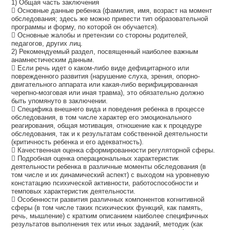
1) Общая часть заключения
 Основные данные ребенка (фамилия, имя, возраст на момент
обследования; здесь же можно привести тип образовательной
программы и форму, по которой он обучается).
 Основные жалобы и претензии со стороны родителей,
педагогов, других лиц.
2) Рекомендуемый раздел, посвященный наиболее важным
анамнестическим данным.
 Если речь идет о каком-либо виде дефицитарного или
поврежденного развития (нарушение слуха, зрения, опорно-
двигательного аппарата или какая-либо верифицированная
черепно-мозговая или иная травма), это обязательно должно
быть упомянуто в заключении.
 Специфика внешнего вида и поведения ребенка в процессе
обследования, в том числе характер его эмоционального
реагирования, общая мотивация, отношение как к процедуре
обследования, так и к результатам собственной деятельности
(критичность ребенка и его адекватность).
 Качественная оценка сформированности регуляторной сферы.
 Подробная оценка операциональных характеристик
деятельности ребенка в различные моменты обследования (в
том числе и их динамический аспект) с выходом на уровневую
констатацию психической активности, работоспособности и
темповых характеристик деятельности.
 Особенности развития различных компонентов когнитивной
сферы (в том числе таких психических функций, как память,
речь, мышление) с кратким описанием наиболее специфичных
результатов выполнения тех или иных заданий, методик (как