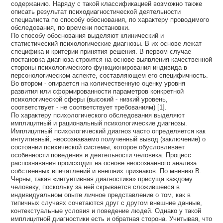
содержанию. Наряду с такой классификацией возможно также
описать результат психодиагностической деятельности
специалиста по способу обоснования, по характеру проводимого
обследования, по времени постановки.
По способу обоснования выделяют клинический и
статистический психологические диагнозы. В их основе лежат
специфика и критерии принятия решения. В первом случае
постановка диагноза строится на основе выявления качественной
стороны психологического функционирования индивида в
персонологическом аспекте, составляющем его специфичность.
Во втором - опирается на количественную оценку уровня
развития или сформированности параметров конкретной
психологической сферы (высокий - низкий уровень,
соответствует - не соответствует требованиям) [1].
По характеру психологического обследования выделяют
имплицитный и рациональный психологические диагнозы.
Имплицитный психологический диагноз часто определяется как
интуитивный, неосознаваемо полученный вывод (заключение) о
состоянии психической системы, которое обусловливает
особенности поведения и деятельности человека. Процесс
распознавания происходит на основе неосознанного анализа
собственных впечатлений и внешних признаков. По мнению В.
Черны, такая «интуитивная диагностика» присуща каждому
человеку, поскольку за ней скрывается сложившееся в
индивидуальном опыте личное представление о том, как в
типичных случаях сочетаются друг с другом внешние данные,
контекстуальные условия и поведение людей. Однако у такой
имплицитной диагностики есть и обратная сторона. Учитывая, что