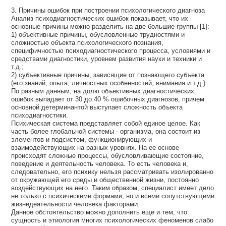
3. Причины ошибок при построении психологического диагноза
Анализ психодиагностических ошибок показывает, что их
основные причины можно разделить на две большие группы [1]:
1) объективные причины, обусловленные трудностями и
сложностью объекта психологического познания,
специфичностью психодиагностического процесса, условиями и
средствами диагностики, уровнем развития науки и техники и
т.д.;
2) субъективные причины, зависящие от познающего субъекта
(его знаний, опыта, личностных особенностей, внимания и т.д.).
По разным данным, на долю объективных диагностических
ошибок выпадает от 30 до 40 % ошибочных диагнозов, причем
основной детерминантой выступает сложность объекта
психодиагностики.
Психическая система представляет собой единое целое. Как
часть более глобальной системы - организма, она состоит из
элементов и подсистем, функционирующих и
взаимодействующих на разных уровнях. На ее основе
происходят сложные процессы, обусловливающие состояние,
поведение и деятельность человека. То есть человека и,
следовательно, его психику нельзя рассматривать изолированно
от окружающей его среды и общественной жизни, постоянно
воздействующих на него. Таким образом, специалист имеет дело
не только с психическими формами, но и всеми сопутствующими
жизнедеятельности человека факторами.
Данное обстоятельство можно дополнить еще и тем, что
сущность и этиология многих психологических феноменов слабо