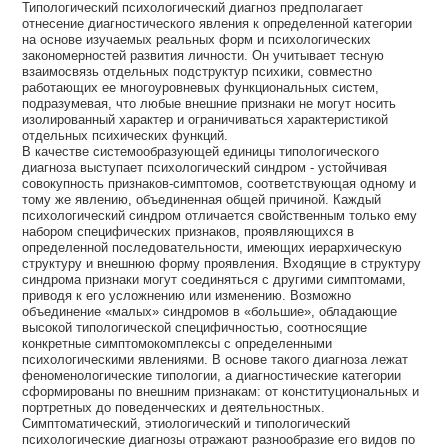
Типологический психологический диагноз предполагает
отнесение диагностического явления к определенной категории
на основе изучаемых реальных форм и психологических
закономерностей развития личности. Он учитывает тесную
взаимосвязь отдельных подструктур психики, совместно
работающих ее многоуровневых функциональных систем,
подразумевая, что любые внешние признаки не могут носить
изолированный характер и ограничиваться характеристикой
отдельных психических функций.
В качестве системообразующей единицы типологического
диагноза выступает психологический синдром - устойчивая
совокупность признаков-симптомов, соответствующая одному и
тому же явлению, объединенная общей причиной. Каждый
психологический синдром отличается свойственным только ему
набором специфических признаков, проявляющихся в
определенной последовательности, имеющих иерархическую
структуру и внешнюю форму проявления. Входящие в структуру
синдрома признаки могут соединяться с другими симптомами,
приводя к его усложнению или изменению. Возможно
объединение «малых» синдромов в «большие», обладающие
высокой типологической специфичностью, соотносящие
конкретные симптомокомплексы с определенными
психологическими явлениями. В основе такого диагноза лежат
феноменологические типологии, а диагностические категории
сформированы по внешним признакам: от конституциональных и
портретных до поведенческих и деятельностных.
Симптоматический, этиологический и типологический
психологические диагнозы отражают разнообразие его видов по