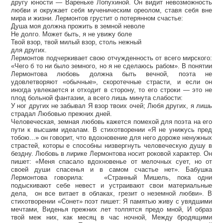
другу юности — Вареньке Лопухиной. Он видит невозможность
любви и окружает себя мученическим ореолом, ставя себя вне
мира и жизни. Лермонтов грустит о потерянном счастье:
Душа моя должна прожить в земной неволе
Не долго. Может быть, я не увижу боле
Твой взор, твой милый взор, столь нежный
для других.
Лермонтов подчеркивает свою отчужденность от всего мирского:
«Чего б то ни было земного, но я не сделаюсь рабом». В понятии
Лермонтова любовь должна быть вечной, поэта не
удовлетворяют «обычные», скоротечные страсти, и если он
иногда увлекается и отходит в сторону, то его строки — это не
плод больной фантазии, а всего лишь минута слабости:
У ног других не забывал Я взор твоих очей; Любя других, я лишь
страдал Любовью прежних дней.
Человеческая, земная любовь кажется помехой для поэта на его
пути к высшим идеалам. В стихотворении «Я не унижусь пред
тобою...» он говорит, что вдохновение для него дороже ненужных
страстей, которы е способны низвергнуть человеческую душу в
бездну. Любовь в лирике Лермонтова носит роковой характер. Он
пишет: «Меня спасало вдохновенье от мелочных сует, но от
своей души спасенья и в самом счастье нет». Бабушка
Лермонтова говорила: «Странный Мишель, пока одни
подыскивают себе невест и устраивают свои материальные
дела, он все витает в облаках, грезит о неземной любви». В
стихотворении «Сонет» поэт пишет: Я памятью живу с увядшими
мечтами, Виденья прежних лет толпятся предо мной, И образ
твой меж них, как месяц в час ночной, Между бродящими