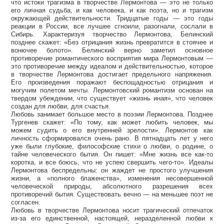
что истоки трагизма в творчестве Лермонтова — это не только
его личная судьба, и как человека, и как поэта, но и трагизм
окружающей действительности. Тридцатые годы — это годы
реакции в России, все лучшее сгноили, разогнали, сослали в
Сибирь. Характеризуя творчество Лермонтова, Белинский
позднее скажет: «Без отрицания жизнь превратится в стоячее и
вонючее болото». Белинский верно заметил основное
противоречие романтического восприятия мира Лермонтовым —
это противоречие между идеалом и действительностью, которое
в творчестве Лермонтова достигает предельного напряжения.
Его произведения поражают беспощадностью отрицания и
могучим полетом мечты. Лермонтовский романтизм основан на
твердом убеждении, что существует «жизнь иная», что человек
создан для любви, для счастья.
Любовь занимает большое место в поэзии Лермонтова. Позднее
Тургенев скажет: «По тому, как может любить человек, мы
можем судить о его внутренней зрелости». Лермонтов как
личность сформировался очень рано. В пятнадцать лет у него
уже были глубокие, философские стихи о любви, о родине, о
тайне человеческого бытия. Он пишет: «Мне жизнь все как-то
коротка, и все боюсь, что не успею свершить чего-то». Идеалы
Лермонтова беспредельны: он жаждет не простого улучшения
жизни, а «полного блаженства», изменения несовершенной
человеческой природы, абсолютного разрешения всех
противоречий бытия. Существовать вечно — на меньшее поэт не
согласен.
Любовь в творчестве Лермонтова носит трагический отпечаток
из-за его единственной, настоящей, неразделенной любви к