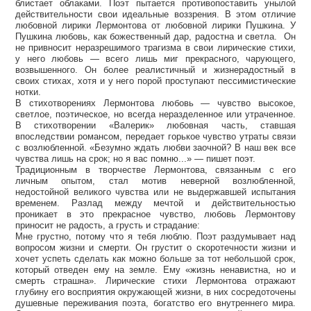
блистает облаками. Поэт пытается противопоставить унылой
действительности свои идеальные воззрения. В этом отличие
любовной лирики Лермонтова от любовной лирики Пушкина. У
Пушкина любовь, как божественный дар, радостна и светла. Он
не привносит неразрешимого трагизма в свои лирические стихи,
у него любовь — всего лишь миг прекрасного, чарующего,
возвышенного. Он более реалистичный и жизнерадостный в
своих стихах, хотя и у него порой проступают пессимистические
нотки.
В стихотворениях Лермонтова любовь — чувство высокое,
светлое, поэтическое, но всегда неразделенное или утраченное.
В стихотворении «Валерик» любовная часть, ставшая
впоследствии романсом, передает горькое чувство утраты связи
с возлюбленной. «Безумно ждать любви заочной? В наш век все
чувства лишь на срок; но я вас помню...» — пишет поэт.
Традиционным в творчестве Лермонтова, связанным с его
личным опытом, стал мотив неверной возлюбленной,
недостойной великого чувства или не выдержавшей испытания
временем. Разлад между мечтой и действительностью
проникает в это прекрасное чувство, любовь Лермонтову
приносит не радость, а грусть и страдание:
Мне грустно, потому что я тебя люблю. Поэт раздумывает над
вопросом жизни и смерти. Он грустит о скоротечности жизни и
хочет успеть сделать как можно больше за тот небольшой срок,
который отведен ему на земле. Ему «жизнь ненавистна, но и
смерть страшна». Лирические стихи Лермонтова отражают
глубину его восприятия окружающей жизни, в них сосредоточены
душевные переживания поэта, богатство его внутреннего мира.