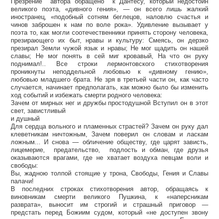
Презрение автора обращено к Дантесу, который недостоин
великого поэта, «дивного гения», — он всего лишь жалкий
иностранец, «подобный сотням беглецов, наловлю счастья и
чинов заброшен к нам по воле рока». Удивление вызывает у
поэта то, как могли соотечественники принять сторону человека,
презирающего их быт, нравы и культуру: Смеясь, он дерзко
презирал Земли чужой язык и нравы; Не мог щадить он нашей
славы; Не мог понять в сей миг кровавый, На что он руку
поднимал!.. Все строки лермонтовского стихотворения
проникнуты неподдельной любовью к «дивному гению»,
любовью младшего брата. Не зря в третьей части он, как часто
случается, начинает предполагать, как можно было бы изменить
ход событий и избежать смерти родного человека:
Зачем от мирных нег и дружбы простодушной Вступил он в этот
свет, завистливый
и душный
Для сердца вольного и пламенных страстей? Зачем он руку дал
клеветникам ничтожным, Зачем поверил он словам и ласкам
ложным... И снова — обличение обществу, где царят зависть,
лицемерие, предательство, подлость и обман, где друзья
оказываются врагами, где не хватает воздуха певцам воли и
свободы:
Вы, жадною толпой стоящие у трона, Свободы, Гения и Славы
палачи!
В последних строках стихотворения автор, обращаясь к
виновникам смерти великого Пушкина, к «наперсникам
разврата», выносит им строгий и страшный приговор —
предстать перед Божиим судом, который «не доступен звону