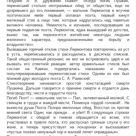
Позднее А. В. Дружинин скажет: «Когда погиб Пушкин,
перенесший столько неотразимых обид от общества, еще не
дозревшего до его понимания, — мальчик Лермонтов в жгучем
поэтическом ямбе первый оплакал поэта, первый кинул
железный стих в лицо тем, которые надругались над памятью
великого человека. Немилость и изгнание, последовавшие за
первым подвигом поэта, Лермонтов, едва вышедший из детства,
вынес так, как переносятся житейские невзгоды людьми
железного характера, предназначенными на борьбу и
владычество».
Вызвавшие горячий отклик стихи Лермонтова повторялись из уст
в уста, переписывались и расходились в десятках списков.
Такой общественный резонанс не мог не встревожить царя и не
вызвать его ответной реакции: автор крамольных стихов был
сослан на Кавказ, подвергались наказанию и люди,
популяризировавшие лермонтовские стихи. Одним из них был
близкий друг молодого поэта С. А. Раевский.
Стихотворение начинается простой констатацией смерти
Пушкина. Дальше говорится о причине смерти и отдается дань
благородству, чести и гордости поэта:
Погиб Поэт! — невольник чести — Пал, оклеветанный молвой, С
свинцом в груди и жаждой мести, Поникнув гордой головой!.. Не
вынесла душа Поэта Позора мелочных обид, Восстал он против
мнений света Один, как прежде... и убит! В следующих строках
Лермонтов с обидой и гневом обращается ко всем, кто
участвовал в травле поэта, кто распускал грязные слухи о его
жене, а теперь присутствует на похоронах и высказывает
«пустых похвал ненужный хор и жалкий лепет оправданья».