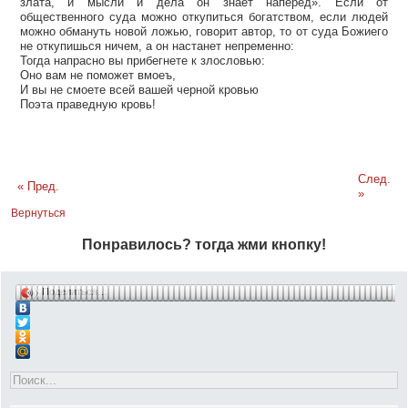
злата, и мысли и дела он знает наперед». Если от
общественного суда можно откупиться богатством, если людей
можно обмануть новой ложью, говорит автор, то от суда Божиего
не откупишься ничем, а он настанет непременно:
Тогда напрасно вы прибегнете к злословью:
Оно вам не поможет вмоеъ,
И вы не смоете всей вашей черной кровью
Поэта праведную кровь!
След.
« Пред.
»
Вернуться
Понравилось? тогда жми кнопку!
Поделиться…