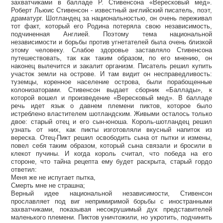
захватчиками в балладе Р. Стивенсона «Вересковый мед».
Роберт Льюис Стивенсон - известный английский писатель, поэт,
драматург. Шотландец за национальностью, он очень переживал
тот факт, который его Родина потеряла свою независимость,
подчиненная Англией. Поэтому тема национальной
независимости и борьбы против угнетателей была очень близкой
этому человеку. Слабое здоровье заставляло Стивенсона
путешествовать, так как таким образом, по его мнению, он
наконец вылечится и закалит организм. Писатель решил купить
участок земли на острове. И там видит он несправедливость:
туземцы, коренное население острова, были порабощенные
колонизаторами. Стивенсон выдает сборник «Баллады», к
которой вошел и произведение «Вересковый мед». В балладе
речь идет язык о давнем племени пиктов, которое было
истреблено властителем шотландским. Живыми осталось только
двое: старый отец и его сын-юноша. Король-шотландец решил
узнать от них, как пикты изготовляли вкусный напиток из
вереска. Отец-Пикт решил освободить сына от пытки и измены,
повел себя таким образом, который сына связали и бросили в
клекот пучины. И когда король считал, что победа на его
стороне, что тайна рецепта ему будет раскрыта, старый гордо
ответил:
Меня же не испугает пытка,
Смерть мне не страшна;
Верный идее национальной независимости, Стивенсон
прославляет под виг непримиримой борьбы с иностранными
захватчиками, показывая несокрушимый дух представителей
маленького племени. Пиктов уничтожили, но укротить, подчинить