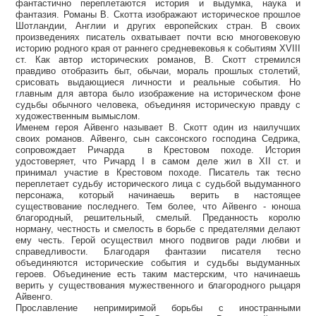
фантастично переплетаются история и выдумка, наука и
фантазия. Романы В. Скотта изображают историческое прошлое
Шотландии, Англии и других европейских стран. В своих
произведениях писатель охватывает почти всю многовековую
историю родного края от раннего средневековья к событиям XVIII
ст. Как автор исторических романов, В. Скотт стремился
правдиво отобразить быт, обычаи, мораль прошлых столетий,
срисовать выдающиеся личности и реальные события. Но
главным для автора было изображение на историческом фоне
судьбы обычного человека, объединяя историческую правду с
художественным вымыслом.
Именем героя Айвенго называет В. Скотт один из наилучших
своих романов. Айвенго, сын саксонского господина Седрика,
сопровождает Ричарда в Крестовом походе. История
удостоверяет, что Ричард І в самом деле жил в XII ст. и
принимал участие в Крестовом походе. Писатель так тесно
переплетает судьбу исторического лица с судьбой выдуманного
персонажа, который начинаешь верить в настоящее
существование последнего. Тем более, что Айвенго - юноша
благородный, решительный, смелый. Преданность королю
норману, честность и смелость в борьбе с предателями делают
ему честь. Герой осуществил много подвигов ради любви и
справедливости. Благодаря фантазии писателя тесно
объединяются исторические события и судьбы выдуманных
героев. Объединение есть таким мастерским, что начинаешь
верить у существования мужественного и благородного рыцаря
Айвенго.
Прославление непримиримой борьбы с иностранными