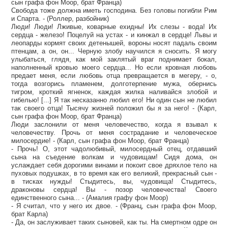
сын графа фон Моор, брат Франца)
Свобода тоже должна иметь господина. Без головы погибли Рим
и Спарта. - (Роллер, разбойник)
Люди! Люди! Лживые, коварные ехидны! Их слезы - вода! Их
сердца - железо! Поцелуй на устах - и кинжал в сердце! Львы и
леопарды кормят своих детенышей, вороны носят падаль своим
птенцам, а он, он... Черную злобу научился я сносить. Я могу
улыбаться, глядя, как мой заклятый враг поднимает бокал,
наполненный кровью моего сердца... Но если кровная любовь
предает меня, если любовь отца превращается в мегеру, - о,
тогда возгорись пламенем, долготерпение мужа, обернись
тигром, кроткий ягненок, каждая жилка наливайся злобой и
гибелью! [...] Я так несказанно любил его! Ни один сын не любил
так своего отца! Тысячу жизней положил бы я за него! - (Карл,
сын графа фон Моор, брат Франца)
Люди заслонили от меня человечество, когда я взывал к
человечеству. Прочь от меня сострадание и человеческое
милосердие! - (Карл, сын графа фон Моор, брат Франца)
- Прочь! О, этот чадолюбивый, милосердный отец, отдавший
сына на съедение волкам и чудовищам! Сидя дома, он
услаждает себя дорогими винами и покоит свое дряхлое тело на
пуховых подушках, в то время как его великий, прекрасный сын -
в тисках нужды! Стыдитесь, вы, чудовища! Стыдитесь,
драконовы сердца! Вы - позор человечества! Своего
единственного сына... - (Амалия графу фон Моор)
- Я считал, что у него их двое. - (Франц, сын графа фон Моор,
брат Карла)
- Да, он заслуживает таких сыновей, как ты. На смертном одре он