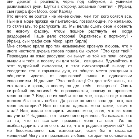
они держат в решпекте, чернь под каблуком, а умникам
развязывают руки. Шутки в сторону, забавные понятия! - (Франц,
сын графа фон Моор, брат Карла)
Кто ничего не боится - не менее силен, чем тот, кого боятся все.
Нынче в моде пряжки на панталонах, позволяющие, по желанию,
то стягивать, то распускать их. Мы велим сшить себе и совесть
по новому фасону, чтобы пошире растянуть ее, когда
раздобреем! Наше дело сторона! Обратитесь к портному! -
(Франц, сын графа фон Моор, брат Карла)
Мне столько врали про так называемую кровную любовь, что у
иного честного дурака голова пошла бы кругом. "Это брат твой!"
Переведем на язык рассудка: он вынут из той же печи, откуда
вынули и тебя, а посему он для тебя... священен. Вдумайтесь в
этот мудрейший силлогизм, в этот смехотворный вывод: от
соседства тел к гармонии душ, от общего места рождения к
общности чувств, от одинаковой пищи к одинаковым
склонностям. И дальше: "Это твой отец! Он дал тебе жизнь, ты
его плоть и кровь, а посему он для тебя... священен". Опять
хитрейший силлогизм! Но спрашивается, почему он произвел
меня на свет? Ведь не из любви же ко мне, когда я еще только
должен был стать собою. Да разве он меня знал до того, как
меня смастерил? Или он хотел сделать меня таким, каким я
стал? Или, желая сотворить именно меня, знал, что из меня
получится? Надеюсь, нет: иначе мне пришлось бы наказать его
за то, что он все-таки произвел меня на свет. Уж не
возблагодарить ли мне его за то, что я родился мужчиной? Так
же бессмысленно, как жаловаться, если бы я оказался
женщиной! Могу ли я признавать любовь, которая не основана на