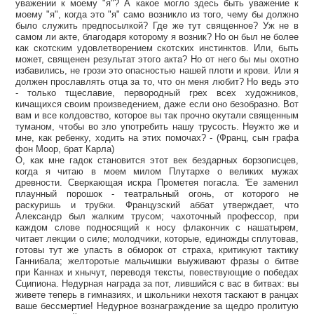
уважении к моему "я"? А какое могло здесь быть уважение к
моему "я", когда это "я" само возникло из того, чему бы должно
было служить предпосылкой? Где же тут священное? Уж не в
самом ли акте, благодаря которому я возник? Но он был не более
как скотским удовлетворением скотских инстинктов. Или, быть
может, священен результат этого акта? Но от него бы мы охотно
избавились, не грози это опасностью нашей плоти и крови. Или я
должен прославлять отца за то, что он меня любит? Но ведь это
- только тщеславие, первородный грех всех художников,
кичащихся своим произведением, даже если оно безобразно. Вот
вам и все колдовство, которое вы так прочно окутали священным
туманом, чтобы во зло употребить нашу трусость. Неужто же и
мне, как ребенку, ходить на этих помочах? - (Франц, сын графа
фон Моор, брат Карла)
О, как мне гадок становится этот век бездарных борзописцев,
когда я читаю в моем милом Плутархе о великих мужах
древности. Сверкающая искра Прометея погасла. 'Ее заменил
плаунный порошок - театральный огонь, от которого не
раскуришь и трубки. Французский аббат утверждает, что
Александр был жалким трусом; чахоточный профессор, при
каждом слове подносящий к носу флакончик с нашатырем,
читает лекции о силе; молодчики, которые, единожды сплутовав,
готовы тут же упасть в обморок от страха, критикуют тактику
Ганнибала; желторотые мальчишки выуживают фразы о битве
при Каннах и хнычут, переводя тексты, повествующие о победах
Сципиона. Недурная награда за пот, лившийся с вас в битвах: вы
живете теперь в гимназиях, и школьники нехотя таскают в ранцах
ваше бессмертие! Недурное вознаграждение за щедро пролитую