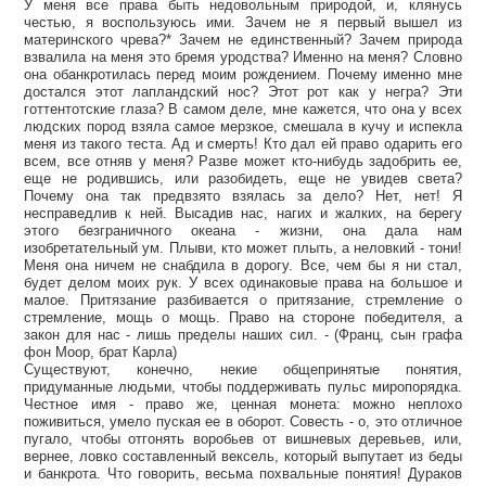
У меня все права быть недовольным природой, и, клянусь
честью, я воспользуюсь ими. Зачем не я первый вышел из
материнского чрева?* Зачем не единственный? Зачем природа
взвалила на меня это бремя уродства? Именно на меня? Словно
она обанкротилась перед моим рождением. Почему именно мне
достался этот лапландский нос? Этот рот как у негра? Эти
готтентотские глаза? В самом деле, мне кажется, что она у всех
людских пород взяла самое мерзкое, смешала в кучу и испекла
меня из такого теста. Ад и смерть! Кто дал ей право одарить его
всем, все отняв у меня? Разве может кто-нибудь задобрить ее,
еще не родившись, или разобидеть, еще не увидев света?
Почему она так предвзято взялась за дело? Нет, нет! Я
несправедлив к ней. Высадив нас, нагих и жалких, на берегу
этого безграничного океана - жизни, она дала нам
изобретательный ум. Плыви, кто может плыть, а неловкий - тони!
Меня она ничем не снабдила в дорогу. Все, чем бы я ни стал,
будет делом моих рук. У всех одинаковые права на большое и
малое. Притязание разбивается о притязание, стремление о
стремление, мощь о мощь. Право на стороне победителя, а
закон для нас - лишь пределы наших сил. - (Франц, сын графа
фон Моор, брат Карла)
Существуют, конечно, некие общепринятые понятия,
придуманные людьми, чтобы поддерживать пульс миропорядка.
Честное имя - право же, ценная монета: можно неплохо
поживиться, умело пуская ее в оборот. Совесть - о, это отличное
пугало, чтобы отгонять воробьев от вишневых деревьев, или,
вернее, ловко составленный вексель, который выпутает из беды
и банкрота. Что говорить, весьма похвальные понятия! Дураков