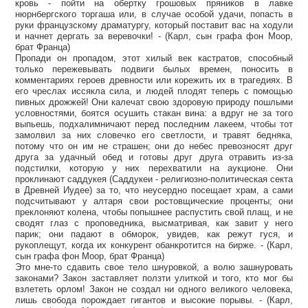
кровь - пойти на обертку грошовых пряников в лавке
нюрнбергского торгаша или, в случае особой удачи, попасть в
руки французскому драматургу, который поставит вас на ходули
и начнет дергать за веревочки! - (Карл, сын графа фон Моор,
брат Франца)
Пропади он пропадом, этот хилый век кастратов, способный
только пережевывать подвиги былых времен, поносить в
комментариях героев древности или корежить их в трагедиях. В
его чреслах иссякла сила, и людей плодят теперь с помощью
пивных дрожжей! Они калечат свою здоровую природу пошлыми
условностями, боятся осушить стакан вина: а вдруг не за того
выпьешь, подхалимничают перед последним лакеем, чтобы тот
замолвил за них словечко его светлости, и травят бедняка,
потому что он им не страшен; они до небес превозносят друг
друга за удачный обед и готовы друг друга отравить из-за
подстилки, которую у них перехватили на аукционе. Они
проклинают саддукея (Саддукеи - религиозно-политическая секта
в Древней Иудее) за то, что неусердно посещает храм, а сами
подсчитывают у алтаря свои ростовщические проценты; они
преклоняют колена, чтобы попышнее распустить свой плащ, и не
сводят глаз с проповедника, высматривая, как завит у него
парик; они падают в обморок, увидев, как режут гуся, и
рукоплещут, когда их конкурент обанкротится на бирже. - (Карл,
сын графа фон Моор, брат Франца)
Это мне-то сдавить свое тело шнуровкой, а волю зашнуровать
законами? Закон заставляет ползти улиткой и того, кто мог бы
взлететь орлом! Закон не создал ни одного великого человека,
лишь свобода порождает гигантов и высокие порывы. - (Карл,