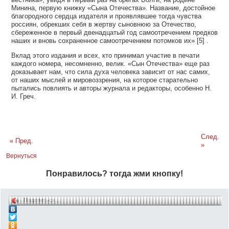
Минина, первую книжку «Сына Отечества». Название, достойное
благородного сердца издателя и проявлявшее тогда чувства
россиян, обрекших себя в жертву сыновнюю за Отечество,
сбереженное в первый двенадцатый год самоотречением предков
наших и вновь сохраненное самоотречением потомков их»
[5]
.
Вклад этого издания и всех, кто принимал участие в печати
каждого номера, несомненно, велик. «Сын Отечества» еще раз
доказывает нам, что сила духа человека зависит от нас самих,
от наших мыслей и мировоззрения, на которое старательно
пытались повлиять и авторы журнала и редакторы, особенно Н.
И. Греч.
След.
« Пред.
»
Вернуться
Понравилось? тогда жми кнопку!
Поделиться…