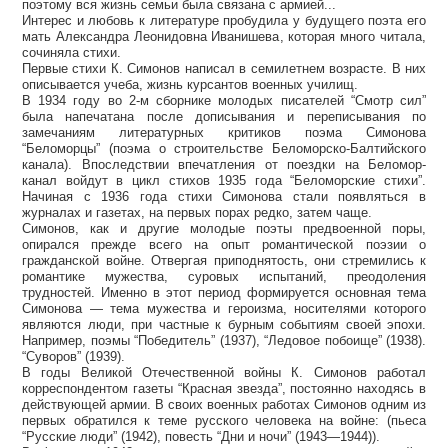
поэтому вся жизнь семьи была связана с армией...
Интерес и любовь к литературе пробудила у будущего поэта его
мать Александра Леонидовна Иванишева, которая много читала,
сочиняла стихи.
Первые стихи К. Симонов написал в семилетнем возрасте. В них
описывается учеба, жизнь курсантов военных училищ.
В 1934 году во 2-м сборнике молодых писателей “Смотр сил”
была напечатана после дописывания и переписывания по
замечаниям литературных критиков поэма Симонова
“Беломорцы” (поэма о строительстве Беломорско-Балтийского
канала). Впоследствии впечатления от поездки на Беломор-
канал войдут в цикл стихов 1935 года “Беломорские стихи”.
Начиная с 1936 года стихи Симонова стали появляться в
журналах и газетах, на первых порах редко, затем чаще.
Симонов, как и другие молодые поэты предвоенной поры,
опирался прежде всего на опыт романтической поэзии о
гражданской войне. Отвергая приподнятость, они стремились к
романтике мужества, суровых испытаний, преодоления
трудностей. Именно в этот период формируется основная тема
Симонова — тема мужества и героизма, носителями которого
являются люди, при частные к бурным событиям своей эпохи.
Например, поэмы “Победитель” (1937), “Ледовое побоище” (1938).
“Суворов” (1939).
В годы Великой Отечественной войны К. Симонов работал
корреспондентом газеты “Красная звезда”, постоянно находясь в
действующей армии. В своих военных работах Симонов одним из
первых обратился к теме русского человека на войне: (пьеса
“Русские люди” (1942), повесть “Дни и ночи” (1943—1944)).