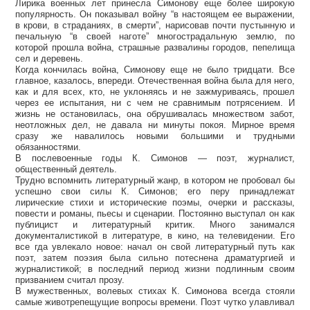
Лирика военных лет принесла Симонову еще более широкую
популярность. Он показывал войну “в настоящем ее выражении,
в крови, в страданиях, в смерти”, нарисовав почти пустынную и
печальную “в своей наготе” многострадальную землю, по
которой прошла война, страшные развалины городов, пепелища
сел и деревень.
Когда кончилась война, Симонову еще не было тридцати. Все
главное, казалось, впереди. Отечественная война была для него,
как и для всех, кто, не уклоняясь и не зажмуриваясь, прошел
через ее испытания, ни с чем не сравнимым потрясением. И
жизнь не остановилась, она обрушивалась множеством забот,
неотложных дел, не давала ни минуты покоя. Мирное время
сразу же навалилось новыми большими и трудными
обязанностями.
В послевоенные годы К. Симонов — поэт, журналист,
общественный деятель.
Трудно вспомнить литературный жанр, в котором не пробовал бы
успешно свои силы К. Симонов; его перу принадлежат
лирические стихи и исторические поэмы, очерки и рассказы,
повести и романы, пьесы и сценарии. Постоянно выступал он как
публицист и литературный критик. Много занимался
документалистикой в литературе, в кино, на телевидении. Его
все гда увлекало новое: начал он свой литературный путь как
поэт, затем поэзия была сильно потеснена драматургией и
журналистикой; в последний период жизни подлинным своим
призванием считал прозу.
В мужественных, волевых стихах К. Симонова всегда стояли
самые животрепещущие вопросы времени. Поэт чутко улавливал