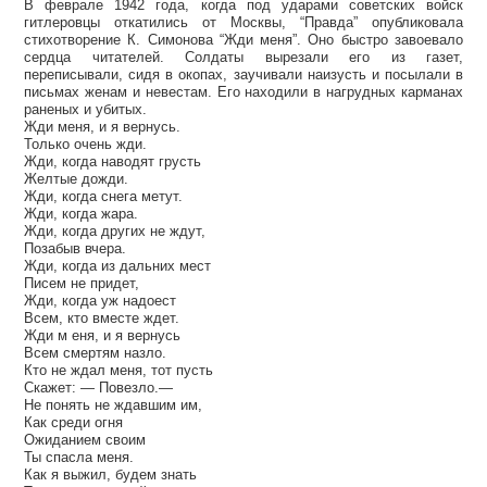
В феврале 1942 года, когда под ударами советских войск
гитлеровцы откатились от Москвы, “Правда” опубликовала
стихотворение К. Симонова “Жди меня”. Оно быстро завоевало
сердца читателей. Солдаты вырезали его из газет,
переписывали, сидя в окопах, заучивали наизусть и посылали в
письмах женам и невестам. Его находили в нагрудных карманах
раненых и убитых.
Жди меня, и я вернусь.
Только очень жди.
Жди, когда наводят грусть
Желтые дожди.
Жди, когда снега метут.
Жди, когда жара.
Жди, когда других не ждут,
Позабыв вчера.
Жди, когда из дальних мест
Писем не придет,
Жди, когда уж надоест
Всем, кто вместе ждет.
Жди м еня, и я вернусь
Всем смертям назло.
Кто не ждал меня, тот пусть
Скажет: — Повезло.—
Не понять не ждавшим им,
Как среди огня
Ожиданием своим
Ты спасла меня.
Как я выжил, будем знать