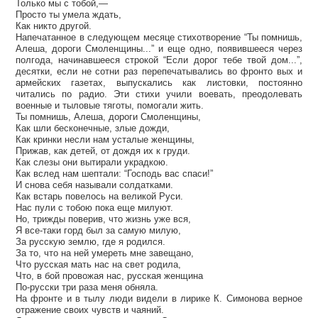
Только мы с тобой,—
Просто ты умела ждать,
Как никто другой.
Напечатанное в следующем месяце стихотворение “Ты помнишь,
Алеша, дороги Смоленщины...” и еще одно, появившееся через
полгода, начинавшееся строкой “Если дорог тебе твой дом...”,
десятки, если не сотни раз перепечатывались во фронто вых и
армейских газетах, выпускались как листовки, постоянно
читались по радио. Эти стихи учили воевать, преодолевать
военные и тыловые тяготы, помогали жить.
Ты помнишь, Алеша, дороги Смоленщины,
Как шли бесконечные, злые дожди,
Как кринки несли нам усталые женщины,
Прижав, как детей, от дождя их к груди.
Как слезы они вытирали украдкою.
Как вслед нам шептали: “Господь вас спаси!”
И снова себя называли солдатками.
Как встарь повелось на великой Руси.
Нас пули с тобою пока еще милуют.
Но, трижды поверив, что жизнь уже вся,
Я все-таки горд был за самую милую,
За русскую землю, где я родился.
За то, что на ней умереть мне завещано,
Что русская мать нас на свет родила,
Что, в бой провожая нас, русская женщина
По-русски три раза меня обняла.
На фронте и в тылу люди видели в лирике К. Симонова верное
отражение своих чувств и чаяний.