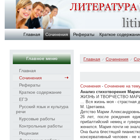
Главная
Сочинения
Рефераты
Краткое содержани
Главное меню
Главная
Сочинения
Со
Главная
Сочинения
Рефераты
Сочинения
-
Сочинение на тем
Анализ стихотворения Мари
Краткое содержание
ЖИЗНЬ И ТВОРЧЕСТВО МАР
ЕГЭ
… Вся жизнь моя - страстная
Русский язык и культура
М. Цветаева.
речи
Детство Марии Александровны,
26 лет, после рождения еди
Курсовые работы
прибалтийский немец и гуверн
Контрольные работы
женился. Мария почти не знал
Она была блестящей пианистко
Рецензии
консервативный человек - не 