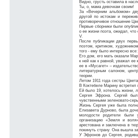
Видно, грусть оставила в нас
Ты, о, мама девочкам своим!
За «Вечерним альбомом» дв
другой по истокам и пережи
противоречивое отношение Цве
Первые сборники были опублик
о ее жизни поэта, ожидал, чт
V.
После публикации двух перв
поэтом, критиком, художнико
того - ему было интересно все
Его дом, его мать оказали Ма
к ней как к равной, уважал ее
ее в «Мусагет» – издательств
литературным салоном, цент
теории.
Летом 1911 года сестры Цвет
В Коктебеле Марину встретил 
Ей было 19, хотелось жизни, 
Сергея Эфрона. Сергей был
чувственными зеленовато-сер
Жизнь Сергея уже была полна
Елизавета Дурново, была доче
молодости родители были у
организацию «Земля и воля
арестована и заключена в тюр
покинуть страну. Она вышла за
У Эфронов до Сергея, родивш