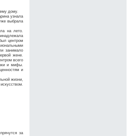
чему дому.
арина узнала
 уже выбрала
ла на лето.
принадлежала
 был центром
сиональными
ли занимало
ервой жене.
ентром всего
зки и мифы.
ценностям и
льной жизни,
 искусством.
прячутся за