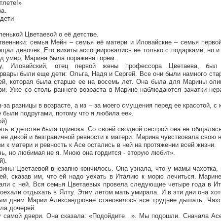
тлете!»
за.
дети –
енькой Цветаевой о её детстве.
венники: семья Мейн – семья её матери и Иловайские – семья первой
ещал девочек. Его визиты ассоциировались не только с подарками, но и
д умер, Марина была поражена горем.
у, Иловайский, отец первой жены профессора Цветаева, был
вары были еще дети: Ольга, Надя и Сергей. Все они были намного ст
ей, которая была старше ее на восемь лет. Она была для Марины оли
ви. Уже со столь раннего возраста в Марине наблюдаются зачатки не
-за разницы в возрасте, а из – за моего смущения перед ее красотой, с 
е были подругами, потому что я любила ее».
ой)
ать в детстве была одинока. Со своей сводной сестрой она не общалась
 ее дикой и безграничной ревности к матери. Марина чувствовала свою 
и к матери и ревность к Асе остались в ней на протяжении всей жизни.
ь, но любимая не я. Мною она гордится - вторую любит».
й).
ины Цветаевой внезапно кончилось. Она узнала, что у мамы чахотка, 
ей, сказав им, что ей надо уехать в Италию к морю лечиться. Марин
хали с ней. Вся семья Цветаевых провела следующие четыре года в И
оехали отдыхать в Ялту. Этим летом мать умирала. И в эти дни она хот
ым днем Марии Александровне становилось все труднее дышать. Чахо
ала дочерей.
у самой двери. Она сказала: «Подойдите…». Мы подошли. Сначала Асе