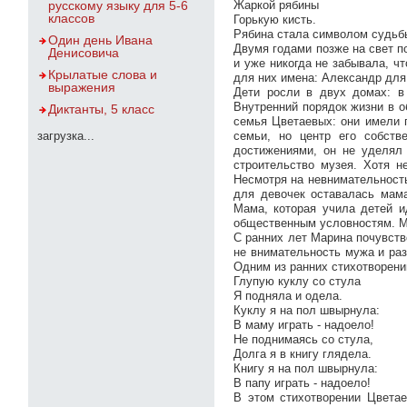
русскому языку для 5-6
Жаркой рябины
классов
Горькую кисть.
Рябина стала символом судьбы
Один день Ивана
Двумя годами позже на свет п
Денисовича
и уже никогда не забывала, ч
Крылатые слова и
для них имена: Александр для
выражения
Дети росли в двух домах: в
Внутренний порядок жизни в о
Диктанты, 5 класс
семья Цветаевых: они имели п
загрузка...
семьи, но центр его собст
достижениями, он не уделял
строительство музея. Хотя н
Несмотря на невнимательность
для девочек оставалась мам
Мама, которая учила детей и
общественным условностям. Ма
С ранних лет Марина почувств
не внимательность мужа и раз
Одним из ранних стихотворен
Глупую куклу со стула
Я подняла и одела.
Куклу я на пол швырнула:
В маму играть - надоело!
Не поднимаясь со стула,
Долга я в книгу глядела.
Книгу я на пол швырнула:
В папу играть - надоело!
В этом стихотворении Цветае