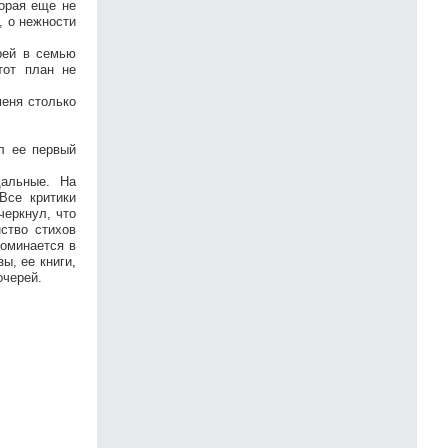
орая еще не
, о нежности
рей в семью
тот план не
меня столько
л ее первый
дальные. На
Все критики
черкнул, что
нство стихов
поминается в
ы, ее книги,
очерей.