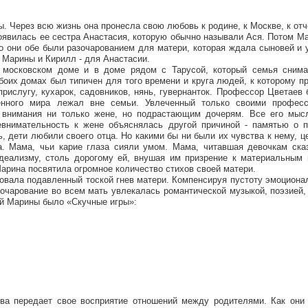
. Через всю жизнь она пронесла свою любовь к родине, к Москве, к от
оявилась ее сестра Анастасия, которую обычно называли Ася. Потом М
то они обе были разочарованием для матери, которая ждала сыновей и
 Марины и Кирилл - для Анастасии.
 московском доме и в доме рядом с Тарусой, который семья снима
боих домах был типичен для того времени и круга людей, к которому 
рислугу, кухарок, садовников, нянь, гувернанток. Профессор Цветаев
венного мира лежал вне семьи. Увлеченный только своими профес
 внимания ни только жене, но подрастающим дочерям. Все его мыс
евнимательность к жене объяснялась другой причиной - памятью о п
, дети любили своего отца. Но какими бы ни были их чувства к нему, ц
а. Мама, чьи карие глаза сияли умом. Мама, читавшая девочкам ска
деализму, столь дорогому ей, внушая им призрение к материальным 
рина посвятила огромное количество стихов своей матери.
овала подавленный тоской гнев матери. Компенсируя пустоту эмоциона
очарование во всем мать увлекалась романтической музыкой, поэзией,
ий Марины было «Скучные игры»:
ва передает свое восприятие отношений между родителями. Как они 