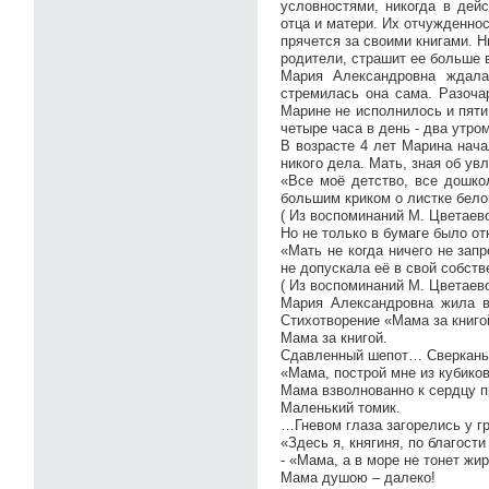
условностями, никогда в дей
отца и матери. Их отчужденнос
прячется за своими книгами. Н
родители, страшит ее больше 
Мария Александровна ждала
стремилась она сама. Разоча
Марине не исполнилось и пяти 
четыре часа в день - два утро
В возрасте 4 лет Марина нача
никого дела. Мать, зная об ув
«Все моё детство, все дошко
большим криком о листке бело
( Из воспоминаний М. Цветаев
Но не только в бумаге было о
«Мать не когда ничего не зап
не допускала её в свой собств
( Из воспоминаний М. Цветаев
Мария Александровна жила в
Стихотворение «Мама за книго
Мама за книгой.
Сдавленный шепот… Сверкан
«Мама, построй мне из кубико
Мама взволнованно к сердцу 
Маленький томик.
…Гневом глаза загорелись у г
«Здесь я, княгиня, по благости
- «Мама, а в море не тонет жи
Мама душою – далеко!