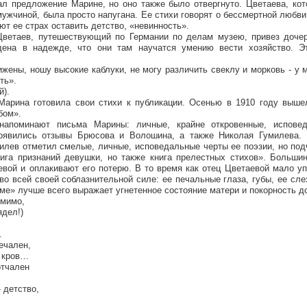
л предложение Марине, но оно также было отвергнуто. Цветаева, кот
мужчиной, была просто напугана. Ее стихи говорят о бессмертной любви
ют ее страх оставить детство, «невинность».
Цветаев, путешествующий по Германии по делам музею, привез доче
дена в надежде, что они там научатся умению вести хозяйство. Э
ижены, ношу высокие каблуки, не могу различить свеклу и морковь - у 
ть».
й).
 Марина готовила свои стихи к публикации. Осенью в 1910 году выше
бом».
 напоминают письма Марины: личные, крайне откровенные, испове
оявились отзывы Брюсова и Волошина, а также Николая Гумилева. 
илев отметил смелые, личные, исповедальные черты ее поэзии, но под
нига признаний девушки, но также книга прелестных стихов». Больши
вой и оплакивают его потерю. В то время как отец Цветаевой мало у
во всей своей соблазнительной силе: ее печальные глаза, губы, ее слез
ме» лучше всего выражает угнетенное состояние матери и покорность д
омимо,
ядел!)
.
печален,
 кров…
отчален
 детство,