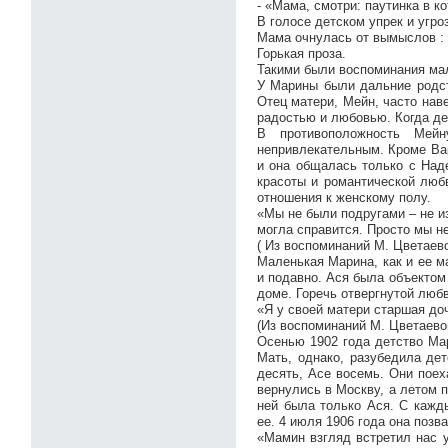
- «Мама, смотри: паутинка в ко
В голосе детском упрек и угро
Мама очнулась от вымыслов : 
Горькая проза.
Такими были воспоминания мал
У Марины были дальние родст
Отец матери, Мейн, часто нав
радостью и любовью. Когда де
В противоположность Мейн
непривлекательным. Кроме Вар
и она общалась только с Над
красоты и романтической люб
отношения к женскому полу.
«Мы не были подругами – не из
могла справится. Просто мы н
( Из воспоминаний М. Цветаев
Маленькая Марина, как и ее м
и подавно. Ася была объектом
доме. Горечь отвергнутой любв
«Я у своей матери старшая доч
(Из воспоминаний М. Цветаево
Осенью 1902 года детство Мар
Мать, однако, разубедила дет
десять, Асе восемь. Они пое
вернулись в Москву, а летом п
ней была только Ася. С кажд
ее. 4 июля 1906 года она позв
«Мамин взгляд встретил нас 