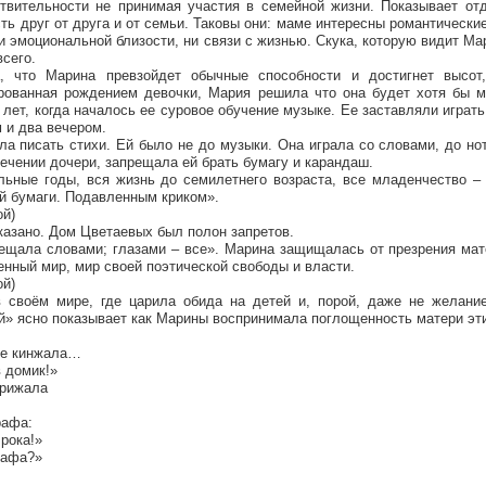
ствительности не принимая участия в семейной жизни. Показывает от
ть друг от друга и от семьи. Таковы они: маме интересны романтические
и эмоциональной близости, ни связи с жизнью. Скука, которую видит Ма
всего.
, что Марина превзойдет обычные способности и достигнет высот
рованная рождением девочки, Мария решила что она будет хотя бы м
лет, когда началось ее суровое обучение музыке. Ее заставляли играть
м и два вечером.
ла писать стихи. Ей было не до музыки. Она играла со словами, до но
лечении дочери, запрещала ей брать бумагу и карандаш.
льные годы, вся жизнь до семилетнего возраста, все младенчество –
й бумаги. Подавленным криком».
ой)
тказано. Дом Цветаевых был полон запретов.
рещала словами; глазами – все». Марина защищалась от презрения мат
енный мир, мир своей поэтической свободы и власти.
ой)
 своём мире, где царила обида на детей и, порой, даже не желание
й» ясно показывает как Марины воспринимала поглощенность матери эт
ье кинжала…
в домик!»
прижала
рафа:
 рока!»
рафа?»