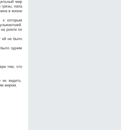
дельный мир
 грезы, папа
рина в жизни
, к которым
узыкантшей.
 на рояле по
т ей не было
 было одним
ери тем, что
 их видеть.
им миром.