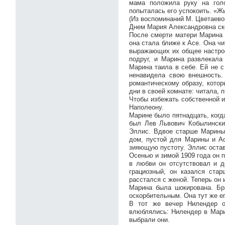
мама положила руку на голо
попыталась его успокоить. «Жи
(Из воспоминаний М. Цветаево
Днем Мария Александровна ск
После смерти матери Марина т
она стала ближе к Асе. Она чи
выражающих их общее настрое
подруг, и Марина развлекала
Марина таила в себе. Ей не с
ненавидела свою внешность.
романтическому образу, котор
дни в своей комнате: читала, 
Чтобы избежать собственной и
Наполеону.
Марине было пятнадцать, когд
был Лев Львович Кобылинский
Эллис. Вдвое старше Марины
дом, пустой для Марины и Ас
зияющую пустоту. Эллис остав
Осенью и зимой 1909 года он 
в любви он отсутствовал и 
грациозный, он казался ста
расстался с женой. Теперь он
Марина была шокирована. Бр
оскорбительным. Она тут же ег
В тот же вечер Нилендер о
влюблялись: Нилендер в Марин
выбрали они.