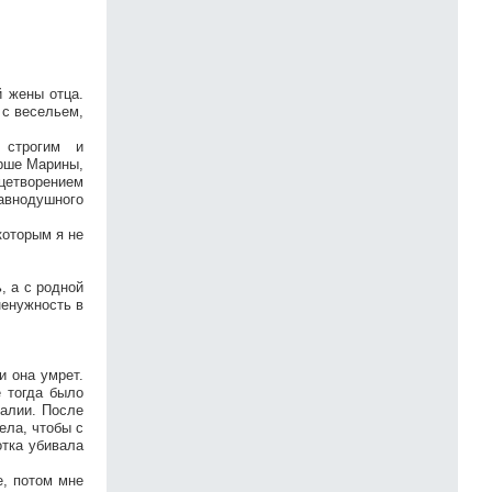
 жены отца.
 с весельем,
 строгим и
арше Марины,
цетворением
равнодушного
которым я не
, а с родной
ненужность в
и она умрет.
е тогда было
талии. После
ела, чтобы с
тка убивала
, потом мне