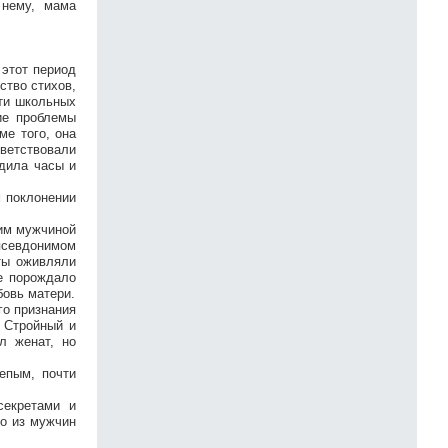
 нему, мама
 этот период
ство стихов,
ти школьных
ие проблемы
ме того, она
ветствовали
одила часы и
м поклонении
тим мужчиной
псевдонимом
ты оживляли
е порождало
бовь матери.
го признания
 Стройный и
л женат, но
епым, почти
секретами и
го из мужчин