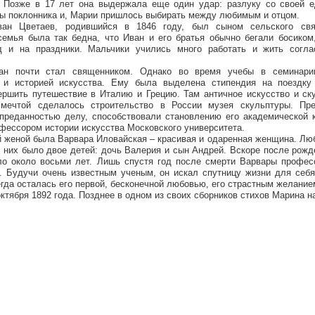
. Позже в 17 лет она выдержала еще один удар: разлуку со своей е
ты поклонника и, Марии пришлось выбирать между любимым и отцом.
ан Цветаев, родившийся в 1846 году, был сыном сельского свя
семья была так бедна, что Иван и его братья обычно бегали босиком
д и на праздники. Мальчики учились много работать и жить согла
ан почти стал священником. Однако во время учебы в семинари
 и историей искусства. Ему была выделена стипендия на поездку 
ершить путешествие в Италию и Грецию. Там античное искусство и ск
мечтой сделалось строительство в России музея скульптуры. Пре
преданностью делу, способствовали становлению его академической к
офессором истории искусства Московского университета.
й женой была Варвара Иловайская – красивая и одаренная женщина. Лю
 них было двое детей: дочь Валерия и сын Андрей. Вскоре после рож
ло около восьми лет. Лишь спустя год после смерти Варвары профес
. Будучи очень известным ученым, он искал спутницу жизни для себя
егда осталась его первой, бесконечной любовью, его страстным желание
ктября 1892 года. Позднее в одном из своих сборников стихов Марина н