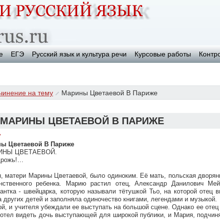
е
ЕГЭ
Русский язык и культура речи
Курсовые работы
Контр
чинение на тему
Марины Цветаевой В Париже
МАРИНЫ ЦВЕТАЕВОЙ В ПАРИЖЕ
у
ны Цветаевой В Париже
ИНЫ ЦВЕТАЕВОЙ.
 дрожь!…
 матери Марины Цветаевой, было одиноким. Её мать, польская дворян
нственного ребенка. Марию растил отец, Александр Данилович Мей
антка - швейцарка, которую называли тётушкой Тьо, на которой отец 
а других детей и заполняла одиночество книгами, легендами и музыкой.
й, и учителя убеждали ее выступать на большой сцене. Однако ее отец 
хотел видеть дочь выступающей для широкой публики, и Мария, подчин