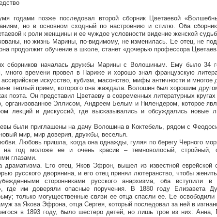
ледство
умя годами позже последовал второй сборник Цветаевой «Волшебн
ваниям, но в основном сходный по настроению и стилю. Оба сборни
таевой к роли женщины и ее чуждое условности видение женской судьб
ованы, но жизнь Марины, по-видимому, не изменилась. Ее отец, не п
о она продолжит обучение в школе, станет «дочерью профессора Цветаев
ых сборников началась дружбы Марины с Волошиным. Ему было 34 г
м, много времени провел в Париже и хорошо знал французскую литера
: ассирийское искусство, кубизм, масонство, мифы античности и многое 
рине теплый прием, которого она жаждала. Волошин был хорошим друго
 как поэта. Он представил Цветаеву в современных литературных кругах
о, организованное Эллисом, Андреем Белым и Нилендером, которое яв
ром лекций и дискуссий, где высказывались и обсуждались новые л
аевы были приглашены на дачу Волошина в Коктебель, рядом с Феодос
новый мир, мир доверия, дружбы, веселья.
любви. Любовь пришла, когда она однажды, гуляя по берегу Черного мор
 на год моложе ее и очень красив – темноволосый, стройный, 
ыми глазами.
 драматизма. Его отец, Яков Эфрон, вышел из известной еврейской с
рью русского дворянина, и его отец принял лютеранство, чтобы женить
бежденными сторонниками русского анархизма, оба вступили в 
», где им доверяли опасные поручения. В 1880 году Елизавета Д
ьму; только могущественные связи ее отца спасли ее. Ее освободили
муж за Якова Эфрона, отца Сергея, который последовал за ней в изгнан
егося в 1893 году, было шестеро детей, но лишь трое из них: Анна,