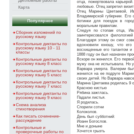
Дипломные работы
отца, пожертвовала карьерой
любовью. Отец запретил визи
Карта
Отец Марины Цветаевой, Ив
Владимирской губернии. Его 
Популярное
ботинки для поездок в горо
моральным правилам.
Следуя по стопам отца, Ив
Сборник изложений по
заинтересовался филологией
русскому языку
Благодаря этому он смог сов
Контрольные диктанты по
вдохновили юношу, что его 
русскому языку 10 - 11
восхищенные его талантом и 
классы
1888 году он был назначен пр
Контрольные диктанты по
Вскоре он женился. Его перво
русскому языку 8 класс
мужу она не испытывала. Но у
Варвара умерла. Валерии бы
Контрольные диктанты по
женился на ее подруге Марии
русскому языку 5 класс
своих детей. Но Варвара навс
Контрольные диктанты по
Марина Цветаева родилась 9 о
русскому языку 7 класс
Красною кистью
Рябина зажглась.
Контрольные диктанты по
русскому языку 9 класс
Падали листья.
Я родилась.
Схема анализа
Спорили сотни
стихотворения
Колоколов.
Как писать сочинение-
День был субботний:
рассуждение
Иоанн Богослов.
Мне и доныне
Контрольные и
Хочется грызть
проверочные работы по