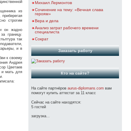
динственной
Михаил Лермонтов
Сочинение на тему: «Вечная слава
щенника из
героям»
, приберегая
сно строгим
Вера и дела
Анализ затрат рабочего времени
и он жадно
специалиста
за границу.
Сократ
ульптура так
подаватели,
арьеры, и в
Заказать работу
бви к своему
дения Андрея
сор Цветаев
 и мать для
Кто на сайте?
м.
аписала:
На сайте партнёров
aurus-diplomans.com
вам
помогут купить аттестат за 11 класс
Сейчас на сайте находятся:
5 гостей
загрузка...