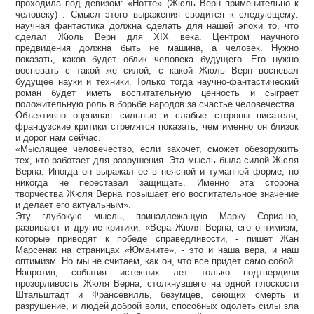
проходила под девизом: «Нотте» (Жюль Верн применительно к
человеку) . Смысл этого выражения сводится к следующему:
научная фантастика должна сделать для нашей эпохи то, что
сделал Жюль Верн для XIX века. Центром научного
предвидения должна быть не машина, а человек. Нужно
показать, каков будет облик человека будущего. Его нужно
воспевать с такой же силой, с какой Жюль Верн воспевал
будущее науки и техники. Только тогда научно-фантастический
роман будет иметь воспитательную ценность и сыграет
положительную роль в борьбе народов за счастье человечества.
Объективно оценивая сильные и слабые стороны писателя,
французские критики стремятся показать, чем именно он близок
и дорог нам сейчас.
«Мыслящее человечество, если захочет, сможет обезоружить
тех, кто работает для разрушения. Эта мысль была силой Жюля
Верна. Иногда он выражал ее в неясной и туманной форме, но
никогда не переставал защищать. Именно эта сторона
творчества Жюля Верна повышает его воспитательное значение
и делает его актуальным».
Эту глубокую мысль, принадлежащую Марку Сориа-но,
развивают и другие критики. «Вера Жюля Верна, его оптимизм,
которые приводят к победе справедливости, - пишет Жан
Марсенак на страницах «Юманите», - это и наша вера, и наш
оптимизм. Но мы не считаем, как он, что все придет само собой.
Напротив, события истекших лет только подтвердили
прозорливость Жюля Верна, столкнувшего на одной плоскости
Штальштадт и Франсевилль, безумцев, сеющих смерть и
разрушение, и людей доброй воли, способных одолеть силы зла