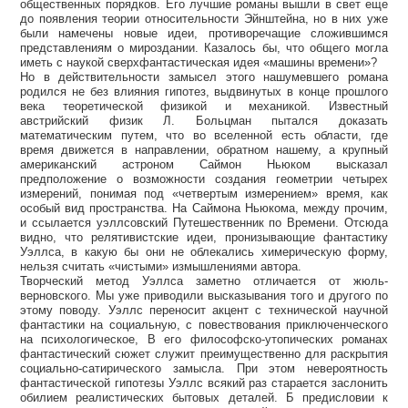
общественных порядков. Его лучшие романы вышли в свет еще
до появления теории относительности Эйнштейна, но в них уже
были намечены новые идеи, противоречащие сложившимся
представлениям о мироздании. Казалось бы, что общего могла
иметь с наукой сверхфантастическая идея «машины времени»?
Но в действительности замысел этого нашумевшего романа
родился не без влияния гипотез, выдвинутых в конце прошлого
века теоретической физикой и механикой. Известный
австрийский физик Л. Больцман пытался доказать
математическим путем, что во вселенной есть области, где
время движется в направлении, обратном нашему, а крупный
американский астроном Саймон Ньюком высказал
предположение о возможности создания геометрии четырех
измерений, понимая под «четвертым измерением» время, как
особый вид пространства. На Саймона Ньюкома, между прочим,
и ссылается уэллсовский Путешественник по Времени. Отсюда
видно, что релятивистские идеи, пронизывающие фантастику
Уэллса, в какую бы они не облекались химерическую форму,
нельзя считать «чистыми» измышлениями автора.
Творческий метод Уэллса заметно отличается от жюль-
верновского. Мы уже приводили высказывания того и другого по
этому поводу. Уэллс переносит акцент с технической научной
фантастики на социальную, с повествования приключенческого
на психологическое, В его философско-утопических романах
фантастический сюжет служит преимущественно для раскрытия
социально-сатирического замысла. При этом невероятность
фантастической гипотезы Уэллс всякий раз старается заслонить
обилием реалистических бытовых деталей. Б предисловии к