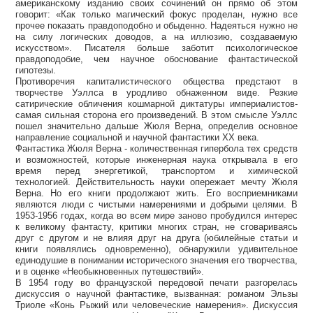
американскому изданию своих сочинений он прямо об этом
говорит: «Как только магический фокус проделан, нужно все
прочее показать правдоподобно и обыденно. Надеяться нужно не
на силу логических доводов, а на иллюзию, создаваемую
искусством». Писателя больше заботит психологическое
правдоподобие, чем научное обоснование фантастической
гипотезы.
Противоречия капиталистического общества предстают в
творчестве Уэллса в уродливо обнаженном виде. Резкие
сатирические обличения кошмарной диктатуры империалистов-
самая сильная сторона его произведений. В этом смысле Уэллс
пошел значительно дальше Жюля Верна, определив основное
направление социальной и научной фантастики XX века.
Фантастика Жюля Верна - количественная гипербола тех средств
и возможностей, которые инженерная наука открывала в его
время перед энергетикой, транспортом и химической
технологией. Действительность науки опережает мечту Жюля
Верна. Но его книги продолжают жить. Его восприемниками
являются люди с чистыми намерениями и добрыми целями. В
1953-1956 годах, когда во всем мире заново пробудился интерес
к великому фантасту, критики многих стран, не сговариваясь
друг с другом и не влияя друг на друга (юбилейные статьи и
книги появлялись одновременно), обнаружили удивительное
единодушие в понимании исторического значения его творчества,
и в оценке «Необыкновенных путешествий».
В 1954 году во французской передовой печати разгорелась
дискуссия о научной фантастике, вызванная: романом Эльзы
Триоле «Конь Рыжий или человеческие намерения». Дискуссия