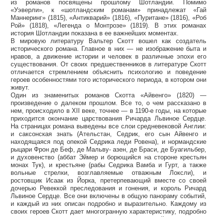
из романов посвящены прошлому Шотландии. Помимо
«Уэверли», к «шотландским романам» принадлежат «Гай
Маннеринг» (1815), «Антикварий» (1816), «Пуритане» (1816), «Роб
Рой» (1818), «Легенда о Монтрозе» (1819). В этих романах
история Шотландии показана в ее важнейших моментах.
В мировую литературу Вальтер Скотт вошел как создатель
исторического романа. Главное в них — не изображение быта и
нравов, а движение истории и человек в различные эпохи его
существования. От своих предшественников в литературе Скотт
отличается стремлением объяснить психологию и поведение
героев особенностями того исторического периода, в котором они
живут.
Один из знаменитых романов Скотта «Айвенго» (1820) —
произведение о далеком прошлом. Все то, о чем рассказано в
нем, происходило в XII веке, точнее — в 1190-е годы, на которые
приходится окончание царствования Ричарда Львиное Сердце.
На страницах романа выведены все слои средневековой Англии:
и саксонская знать (Ательстан, Седрик, его сын Айвенго и
находящаяся под опекой Седрика леди Ровена), и нормандские
рыцари Фрон де Беф, де Мальву- азен, де Браси, де Буагильбер,
и духовенство (аббат Эймер и борющийся на стороне крестьян
монах Тук), и крестьяне (рабы Седрика Вамба и Гурт, а также
вольные стрелки, возглавляемые отважным Локсли), и
ростовщик Исаак из Йорка, претерпевающий вместе со своей
дочерью Ревеккой преследования и гонения, и король Ричард
Львиное Сердце. Все они включены в общую панораму событий,
и каждый из них описан подробно и выразительно. Каждому из
своих героев Скотт дает многогранную характеристику, подробно