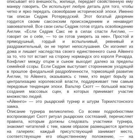
описывает его внешность, жилище, передает свойственную ему
манеру говорить. Он использует любую деталь для того, чтобы
четко и ярко передать своеобразие исторической эпохи. Именно
так описан Седрик Ротервудский. Этот богатый дворянин
гордится своим саксонским происхождением и ненавидит
завоевателей. Все свои силы Седрик готов отдать освобождению
Англии. «Если Седрик Сакс не в силах спасти Англию, —
говорит он о себе, — то он готов умереть за нее». Простой и
прямодушный, гордый и вспыльчивый, ревнивый и
раздражительный, он не терпит непослушания. Он изгоняет из
дома и лишает наследства своего единственного сына Айвенго
за то, что тот встает на сторону нормандск ого короля Ричарда.
Конфликт между отцом и сыном выходит далеко за пределы
семейной ссоры. Если Седрик выступает сторонником уходящей
в прошлое феодальной раздробленности, тормозящей развитие
Англии, то Айвенго, оказываясь с теми, кто ведет борьбу за
централизацию королевской власти, поддерживает тем самым
передовые тенденции эпохи. Вальтер Скотт — большой мастер
создания массовых сцен, в которых принимает участие
множество людей.
«Айвенго» — это рыцарский турнир и штурм Торкилстонского
замка.
Описание турнира великолепно. Со всеми подробностями
воспроизводит Скотт ритуал рыцарских состязаний, перечисляет
правила, которым должны следовать участники турнира,
знакомит читателей с тем, каким образом размещаются зрители
на галереях: каждый присутствующий занимает место,
соответствующее его общественному положению, — на