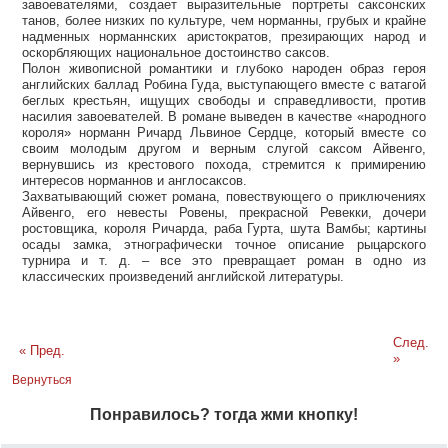
завоевателями, создает выразительные портреты саксонских
танов, более низких по культуре, чем норманны, грубых и крайне
надменных норманнских аристократов, презирающих народ и
оскорбляющих национальное достоинство саксов.
Полон живописной романтики и глубоко народен образ героя
английских баллад Робина Гуда, выступающего вместе с ватагой
беглых крестьян, ищущих свободы и справедливости, против
насилия завоевателей. В романе выведен в качестве «народного
короля» норманн Ричард Львиное Сердце, который вместе со
своим молодым другом и верным слугой саксом Айвенго,
вернувшись из крестового похода, стремится к примирению
интересов норманнов и англосаксов.
Захватывающий сюжет романа, повествующего о приключениях
Айвенго, его невесты Ровены, прекрасной Ревекки, дочери
ростовщика, короля Ричарда, раба Гурта, шута Вамбы; картины
осады замка, этнографически точное описание рыцарского
турнира и т. д. – все это превращает роман в одно из
классических произведений английской литературы.
След.
« Пред.
»
Вернуться
Понравилось? тогда жми кнопку!