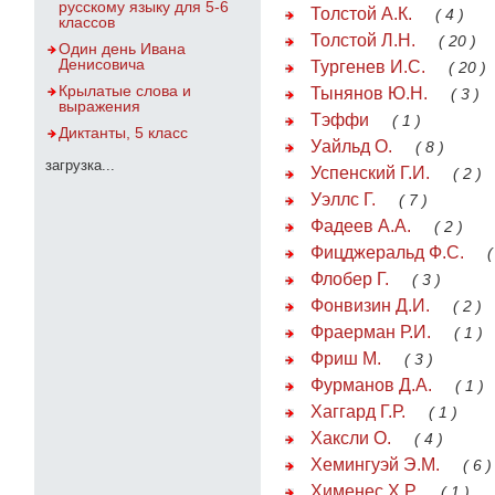
русскому языку для 5-6
Толстой А.К.
( 4 )
классов
Толстой Л.Н.
( 20 )
Один день Ивана
Денисовича
Тургенев И.С.
( 20 )
Крылатые слова и
Тынянов Ю.Н.
( 3 )
выражения
Тэффи
( 1 )
Диктанты, 5 класс
Уайльд О.
( 8 )
загрузка...
Успенский Г.И.
( 2 )
Уэллс Г.
( 7 )
Фадеев А.А.
( 2 )
Фицджеральд Ф.С.
(
Флобер Г.
( 3 )
Фонвизин Д.И.
( 2 )
Фраерман Р.И.
( 1 )
Фриш М.
( 3 )
Фурманов Д.А.
( 1 )
Хаггард Г.Р.
( 1 )
Хаксли О.
( 4 )
Хемингуэй Э.М.
( 6 )
Хименес Х.Р.
( 1 )