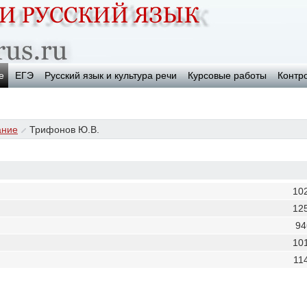
е
ЕГЭ
Русский язык и культура речи
Курсовые работы
Контр
ание
Трифонов Ю.В.
10
12
94
10
11