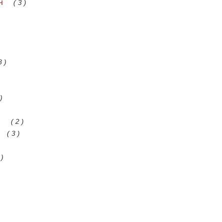
н
( 3 )
8 )
)
.
( 2 )
( 3 )
 )