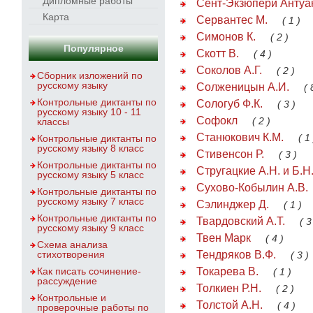
Дипломные работы
Сент-Экзюпери Антуа
Карта
Сервантес М.
( 1 )
Симонов К.
( 2 )
Популярное
Скотт В.
( 4 )
Соколов А.Г.
( 2 )
Сборник изложений по
русскому языку
Солженицын А.И.
( 
Контрольные диктанты по
Сологуб Ф.К.
( 3 )
русскому языку 10 - 11
Софокл
( 2 )
классы
Станюкович К.М.
( 1 
Контрольные диктанты по
русскому языку 8 класс
Стивенсон Р.
( 3 )
Контрольные диктанты по
Стругацкие А.Н. и Б.Н
русскому языку 5 класс
Сухово-Кобылин А.В.
Контрольные диктанты по
русскому языку 7 класс
Сэлинджер Д.
( 1 )
Контрольные диктанты по
Твардовский А.Т.
( 3
русскому языку 9 класс
Твен Марк
( 4 )
Схема анализа
стихотворения
Тендряков В.Ф.
( 3 )
Как писать сочинение-
Токарева В.
( 1 )
рассуждение
Толкиен Р.Н.
( 2 )
Контрольные и
Толстой А.Н.
( 4 )
проверочные работы по