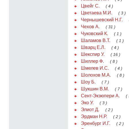
Цвейг С.
( 4 )
Цветаева М.И.
( 3 )
Чернышевский Н.Г.
Чехов А.
( 31 )
Чуковский К.
( 1 )
Шаламов В.Т.
( 1 )
Шварц Е.Л.
( 4 )
Шекспир У.
( 16 )
Шиллер Ф.
( 8 )
Шмелев И.С.
( 4 )
Шолохов М.А.
( 8 )
Шоу Б.
( 7 )
Шукшин В.М.
( 7 )
Сент-Экзюпери А.
( 
Эко У.
( 3 )
Элиот Д.
( 2 )
Эрдман Н.Р.
( 2 )
Эренбург И.Г.
( 2 )