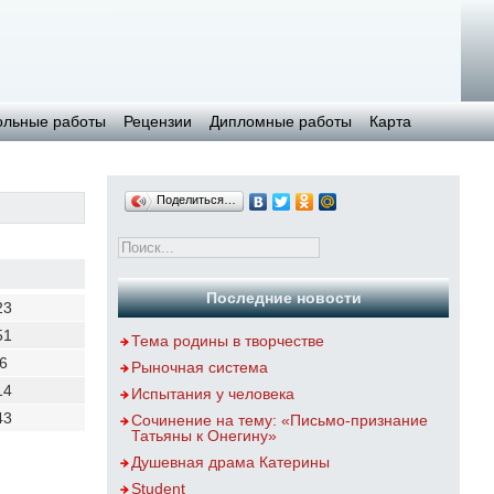
ольные работы
Рецензии
Дипломные работы
Карта
Поделиться…
Последние новости
23
51
Тема родины в творчестве
6
Рыночная система
14
Испытания у человека
43
Сочинение на тему: «Письмо-признание
Татьяны к Онегину»
Душевная драма Катерины
Student