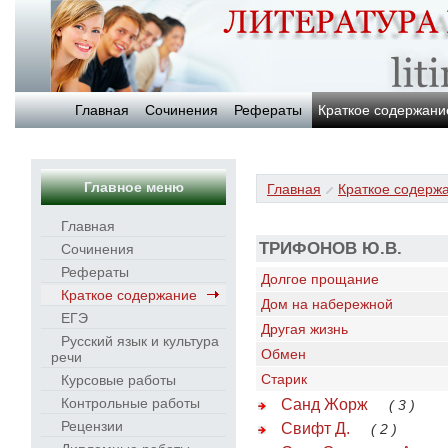
Главная
Сочинения
Рефераты
Краткое содержани
Главное меню
Главная
Краткое содерж
Главная
ТРИФОНОВ Ю.В.
Сочинения
Рефераты
Долгое прощание
Краткое содержание
Дом на набережной
ЕГЭ
Другая жизнь
Русский язык и культура
Обмен
речи
Старик
Курсовые работы
Контрольные работы
Санд Жорж
( 3 )
Рецензии
Свифт Д.
( 2 )