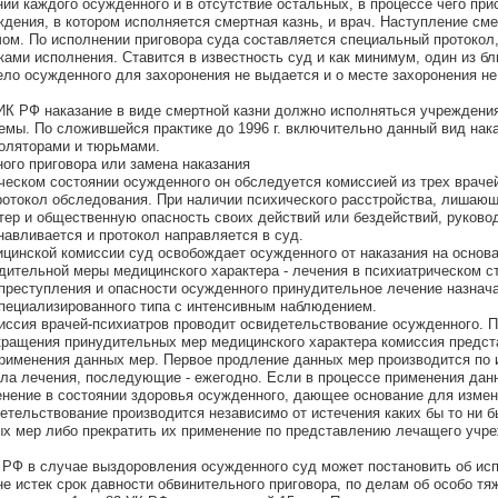
ии каждого осужденного и в отсутствие остальных, в процессе чего при
ждения, в котором исполняется смертная казнь, и врач. Наступление см
ом. По исполнении приговора суда составляется специальный протокол
ами исполнения. Ставится в известность суд и как минимум, один из бл
ело осужденного для захоронения не выдается и о месте захоронения не
 УИК РФ наказание в виде смертной казни должно исполняться учреждени
емы. По сложившейся практике до 1996 г. включительно данный вид нак
оляторами и тюрьмами.
ного приговора или замена наказания
ческом состоянии осужденного он обследуется комиссией из трех враче
ротокол обследования. При наличии психического расстройства, лишаю
тер и общественную опасность своих действий или бездействий, руково
навливается и протокол направляется в суд.
цинской комиссии суд освобождает осужденного от наказания на основан
дительной меры медицинского характера - лечения в психиатрическом с
преступления и опасности осужденного принудительное лечение назнача
пециализированного типа с интенсивным наблюдением.
иссия врачей-психиатров проводит освидетельствование осужденного. 
кращения принудительных мер медицинского характера комиссия предст
рименения данных мер. Первое продление данных мер производится по 
ла лечения, последующие - ежегодно. Если в процессе применения дан
нение в состоянии здоровья осужденного, дающее основание для измен
етельствование производится независимо от истечения каких бы то ни б
х мер либо прекратить их применение по представлению лечащего учр
УК РФ в случае выздоровления осужденного суд может постановить об ис
не истек срок давности обвинительного приговора, по делам об особо тя