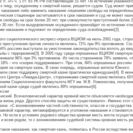
с п. «г» ч. 1 ст. 83 УК РФ составляющий 15 лет. По истечении указанног
 к лицу, осужденному к смертной казни, решается судом. Суд может пр
т наказания либо заменить наказание лишением свободы на определённы
ческом стационаре засчитывается в срок наказания и суд не может назн
 свободы на срок более 20 лет, при совокупности преступлений более 2
е 30 лет. Если выздоровление осужденного произойдет по истечении эти
им наказание и подлежит по определению суда освобождению[2].
го социологического экспресс-опроса ВЦИОМ на июль 2001 года, стор
ие преступления против личности являлись 72% при 9% противников. Со
4% россиян выступали за ужесточение законодательства вплоть до вв
рьбы с терроризмом[3]. В 2005 году среди опрошенных ВЦИОМ смертную 
живали 96% при 3% противников. Из числа сторонников 78% заявили, ч
 18% - что «скорее поддерживают». При этом, 84% опрошенных россиян
ория на смертную казнь. В свою очередь, опрошенные жители Южного
или свою поддержку смертной казни практически единодушно[4]. В июне
ого Центра «Левада-Центр», сторонниками смертной казни являлись 65
дениям Социологического факультета МГУ им. М.В. Ломоносова, получен
тной казни среди судей являлись 89% опрошенных[6].
оссии
ческий. Всечеловеческий характер кровной мести объясняется необход
а жизнь рода. Другого способа защиты не существовало». Именно этот 
азни. «С возникновением частной собственности, классов и государства
равовой характер, метаморфируется в уголовное наказание и становится
. Но если в условиях родового общества кровная месть могла осуществ
 и всем родом, то с возникновением судебной системы кровная месть р
такое наказание, как смертная казнь, появилась в России вследствие ви