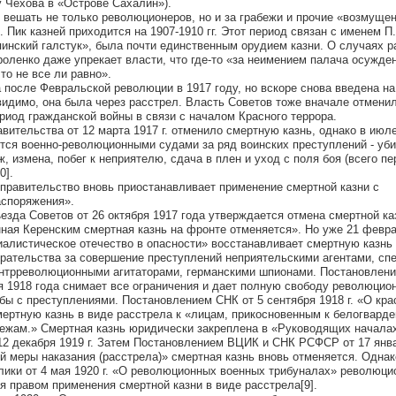
 Чехова в «Острове Сахалин»).
и вешать не только революционеров, но и за грабежи и прочие «возмуще
. Пик казней приходится на 1907-1910 гг. Этот период связан с именем П.
инский галстук», была почти единственным орудием казни. О случаях р
роленко даже упрекает власти, что где-то «за неимением палача осужде
то не все ли равно».
 после Февральской революции в 1917 году, но вскоре снова введена н
идимо, она была через расстрел. Власть Советов тоже вначале отмени
ериод гражданской войны в связи с началом Красного террора.
ительства от 12 марта 1917 г. отменило смертную казнь, однако в июле
тся военно-революционными судами за ряд воинских преступлений - уби
ж, измена, побег к неприятелю, сдача в плен и уход с поля боя (всего п
0].
е правительство вновь приостанавливает применение смертной казни с
аспоряжения».
езда Советов от 26 октября 1917 года утверждается отмена смертной ка
ая Керенским смертная казнь на фронте отменяется». Но уже 21 февр
листическое отечество в опасности» восстанавливает смертную казнь 
ирательства за совершение преступлений неприятельскими агентами, сп
онтрреволюционными агитаторами, германскими шпионами. Постановлен
 1918 года снимает все ограничения и дает полную свободу революцио
бы с преступлениями. Постановлением СНК от 5 сентября 1918 г. «О кр
мертную казнь в виде расстрела к «лицам, прикосновенным к белогвард
тежам.» Смертная казнь юридически закреплена в «Руководящих начала
2 декабря 1919 г. Затем Постановлением ВЦИК и СНК РСФСР от 17 январ
 меры наказания (расстрела)» смертная казнь вновь отменяется. Однак
лики от 4 мая 1920 г. «О революционных военных трибуналах» революц
 правом применения смертной казни в виде расстрела[9].