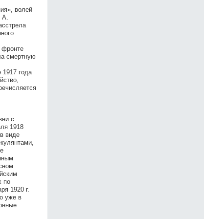
ния», волей
 А.
асстрела
нного
а фронте
ла смертную
 1917 года
йство,
еречисляется
зни с
аля 1918
в виде
екулянтами,
ие
нным
асном
ейским
х по
я 1920 г.
о уже в
ионные