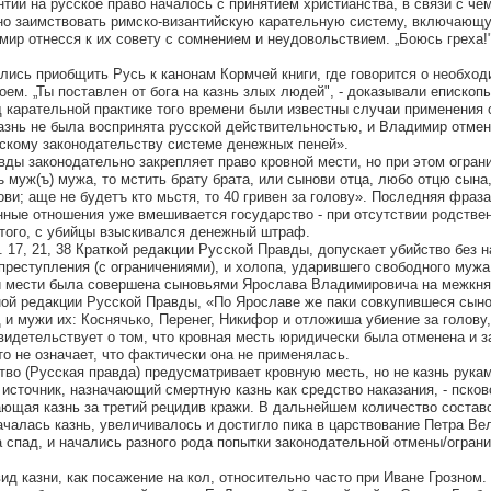
нтии на русское право началось с принятием христианства, в связи с че
о заимствовать римско-византийскую карательную систему, включающу
ир отнесся к их совету с сомнением и неудовольствием. „Боюсь греха!"
лись приобщить Русь к канонам Кормчей книги, где говорится о необхо
ем. „Ты поставлен от бога на казнь злых людей", - доказывали епископ
д карательной практике того времени были известны случаи применения
казнь не была воспринята русской действительностью, и Владимир отмен
сскому законодательству системе денежных пеней».
ды законодательно закрепляет право кровной мести, но при этом ограни
ъ муж(ъ) мужа, то мстить брату брата, или сынови отца, любо отцю сына
ви; аще не будетъ кто мьстя, то 40 гривен за голову». Последняя фраз
анные отношения уже вмешивается государство - при отсутствии родстве
итого, с убийцы взыскивался денежный штраф.
т. 17, 21, 38 Краткой редакции Русской Правды, допускает убийство без 
преступления (с ограничениями), и холопа, ударившего свободного мужа
й мести была совершена сыновьями Ярослава Владимировича на межкн
нной редакции Русской Правды, «По Ярославе же паки совкупившеся сыно
и мужи их: Коснячько, Перенег, Никифор и отложиша убиение за голову,
свидетельствует о том, что кровная месть юридически была отменена и 
 не означает, что фактически она не применялась.
тво (Русская правда) предусматривает кровную месть, но не казнь рука
источник, назначающий смертную казнь как средство наказания, - псков
вающая казнь за третий рецидив кражи. В дальнейшем количество состав
ачалась казнь, увеличивалось и достигло пика в царствование Петра Вел
а спад, и начались разного рода попытки законодательной отмены/огран
ид казни, как посажение на кол, относительно часто при Иване Грозном. 