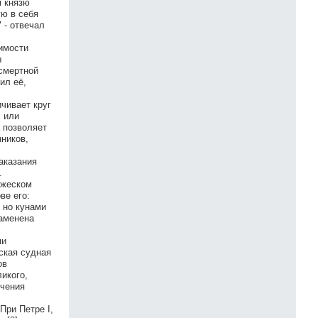
м князю
ю в себя
 - отвечал
димости
ы
 смертной
ил её,
чивает круг
, или
а позволяет
нников,
наказания
.
яжеском
ве его:
 но кунами
заменена
ми
ская судная
ов
икого,
ичения
При Петре I,