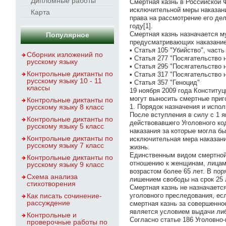
Дипломные работы
Смертная казнь в Российской 
исключительной меры наказани
Карта
права на рассмотрение его де
году[1].
Смертная казнь назначается му
Популярное
предусматривающих наказание 
• Статья 105 "Убийство", часть
Сборник изложений по
• Статья 277 "Посягательство 
русскому языку
• Статья 295 "Посягательство
Контрольные диктанты по
• Статья 317 "Посягательство 
русскому языку 10 - 11
• Статья 357 "Геноцид"
классы
19 ноября 2009 года Конститу
могут выносить смертные приг
Контрольные диктанты по
русскому языку 8 класс
1. Порядок назначения и испо
После вступления в силу с 1 я
Контрольные диктанты по
действовавшего Уголовного ко
русскому языку 5 класс
наказания за которые могла бы
Контрольные диктанты по
исключительная мера наказани
русскому языку 7 класс
жизнь.
Единственным видом смертной 
Контрольные диктанты по
отношению к женщинам, лицам
русскому языку 9 класс
возрастом более 65 лет. В по
Схема анализа
лишением свободы на срок 25 
стихотворения
Смертная казнь не назначаетс
Как писать сочинение-
уголовного преследования, ес
рассуждение
смертная казнь за совершенно
является условием выдачи либ
Контрольные и
Согласно статье 186 Уголовно
проверочные работы по