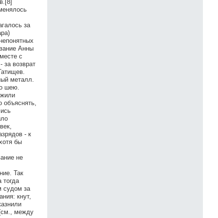
.[8]
именялось
агалось за
ара)
 непонятных
ование Анны
месте с
 за возврат
Татищев.
ный металл.
о шею.
 жили
о объяснять,
лись
ыло
век,
зрядов - к
хотя бы
вание не
ние. Так
а тогда
м судом за
ния: кнут,
казнили
(см., между