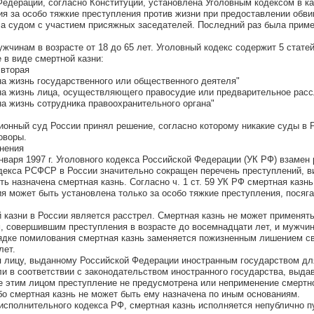
Федерации, согласно Конституции, установлена Уголовным кодексом в к
я за особо тяжкие преступления против жизни при предоставлении обв
ла судом с участием присяжных заседателей. Последний раз была приме
жчинам в возрасте от 18 до 65 лет. Уголовный кодекс содержит 5 статей
в виде смертной казни:
 вторая
на жизнь государственного или общественного деятеля"
 на жизнь лица, осуществляющего правосудие или предварительное рас
на жизнь сотрудника правоохранительного органа"
ционный суд России принял решение, согласно которому никакие суды в 
оворы.
лнения
нваря 1997 г. Уголовного кодекса Российской Федерации (УК РФ) взамен
декса РСФСР в России значительно сокращен перечень преступлений, 
ть назначена смертная казнь. Согласно ч. 1 ст. 59 УК РФ смертная казнь
я может быть установлена только за особо тяжкие преступления, посяг
казни в России является расстрел. Смертная казнь не может применять
, совершившим преступления в возрасте до восемнадцати лет, и мужчи
рядке помилования смертная казнь заменяется пожизненным лишением с
лет.
я лицу, выданному Российской Федерации иностранным государством дл
ли в соответствии с законодательством иностранного государства, выда
е этим лицом преступление не предусмотрена или неприменение смертн
о смертная казнь не может быть ему назначена по иным основаниям.
-исполнительного кодекса РФ, смертная казнь исполняется непублично п