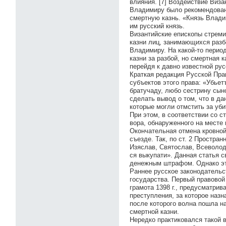
влияния. [7] Воздействие Виза
Владимиру было рекомендован
смертную казнь. «Князь Владим
им русский князь.
Византийские епископы стреми
казни лиц, занимающихся разбо
Владимиру. На какой-то перио
казни за разбой, но смертная 
перейдя к давно известной ру
Краткая редакция Русской Прав
субъектов этого права: «Убьет
братучаду, любо сестрину сыно
сделать вывод о том, что в д
которые могли отмстить за уб
При этом, в соответствии со с
вора, обнаруженного на месте 
Окончательная отмена кровно
съезде. Так, по ст. 2 Простра
Изяслав, Святослав, Всеволод 
ся выкупати». Данная статья 
денежным штрафом. Однако это
Раннее русское законодательс
государства. Первый правовой 
грамота 1398 г., предусматри
преступления, за которое назн
после которого волна пошла н
смертной казни.
Нередко практиковался такой в