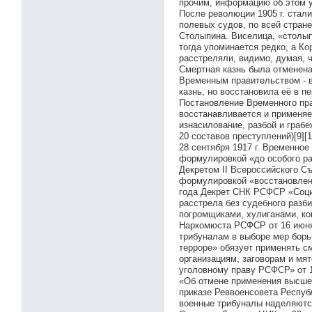
прочим, информацию об этом у
После революции 1905 г. стал
полевых судов, по всей стране
Столыпина. Виселица, «столып
тогда упоминается редко, а Ко
расстреляли, видимо, думая, ч
Смертная казнь была отменена
Временным правительством - в
казнь, но восстановила её в п
Постановление Временного прав
восстанавливается и применяе
изнасилование, разбой и грабе
20 составов преступлений)[9][1
28 сентября 1917 г. Временно
формулировкой «до особого р
Декретом II Всероссийского Съ
формулировкой «восстановленн
года Декрет СНК РСФСР «Социа
расстрела без судебного разб
погромщиками, хулиганами, к
Наркомюста РСФСР от 16 июня
трибуналам в выборе мер борь
терроре» обязует применять с
организациям, заговорам и мя
уголовному праву РСФСР» от 1
«Об отмене применения высшей
приказе Реввоенсовета Респуб
военные трибуналы наделяются