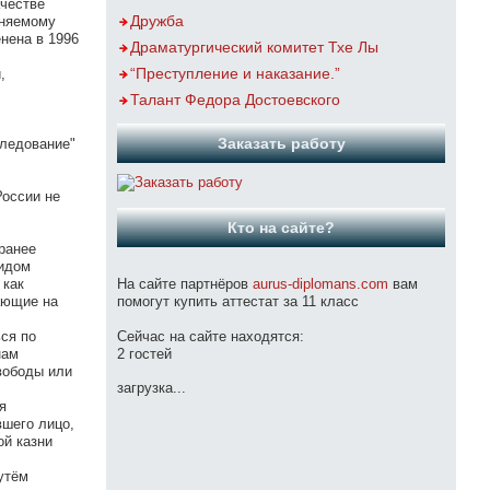
ачестве
Дружба
иняемому
нена в 1996
Драматургический комитет Тхе Лы
“Преступление и наказание.”
,
Талант Федора Достоевского
Заказать работу
следование"
России не
Кто на сайте?
 ранее
видом
 как
На сайте партнёров
aurus-diplomans.com
вам
ающие на
помогут купить аттестат за 11 класс
ся по
Сейчас на сайте находятся:
нам
2 гостей
вободы или
загрузка...
я
вшего лицо,
ой казни
утём