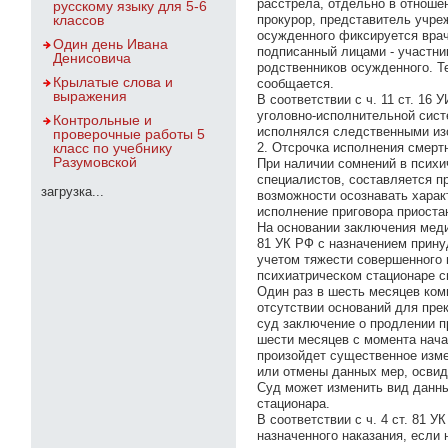
расстрела, отдельно в отношен
русскому языку для 5-6
классов
прокурор, представитель учре
осужденного фиксируется врач
Один день Ивана
подписанный лицами - участник
Денисовича
родственников осужденного. Т
Крылатые слова и
сообщается.
выражения
В соответствии с ч. 11 ст. 16
уголовно-исполнительной сист
Контрольные и
исполнялся следственными из
проверочные работы 5
класс по учебнику
2. Отсрочка исполнения смерт
Разумовской
При наличии сомнений в психи
специалистов, составляется п
загрузка...
возможности осознавать харак
исполнение приговора приоста
На основании заключения меди
81 УК РФ с назначением прину
учетом тяжести совершенного 
психиатрическом стационаре с
Один раз в шесть месяцев ком
отсутствии оснований для пре
суд заключение о продлении п
шести месяцев с момента нача
произойдет существенное изме
или отмены данных мер, освид
Суд может изменить вид данны
стационара.
В соответствии с ч. 4 ст. 81 
назначенного наказания, если 