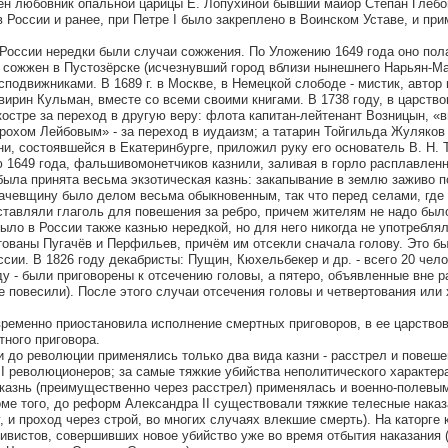
жен любовник опальной царицы Е. Лопухиной бывший майор Степан Глебов
 России и ранее, при Петре I было закреплено в Воинском Уставе, и пр
 России нередки были случаи сожжения. По Уложению 1649 года оно пол
л сожжен в Пустозёрске (исчезнувший город вблизи нынешнего Нарьян-М
сподвижниками. В 1689 г. в Москве, в Немецкой слободе - мистик, автор
вирин Кульман, вместе со всеми своими книгами. В 1738 году, в царств
остре за переход в другую веру: флота капитан-лейтенант Возницын, «в
охом Лейбовым» - за переход в иудаизм; а татарин Тойгильда Жуляков -
ни, состоявшейся в Екатеринбурге, приложил руку его основатель В. Н. 
1649 года, фальшивомонетчиков казнили, заливая в горло расплавлен
ыла принята весьма экзотическая казнь: закапывание в землю заживо п
ачевщину было делом весьма обыкновенным, так что перед селами, где
ставляли глаголь для повешения за ребро, причем жителям не надо был
было в России также казнью нередкой, но для него никогда не употребля
ртованы Пугачёв и Перфильев, причём им отсекли сначала голову. Это б
сии. В 1826 году декабристы: Пущин, Кюхельбекер и др. - всего 20 чело
 - были приговорены к отсечению головы, а пятеро, объявленные вне ра
е повесили). После этого случаи отсечения головы и четвертования или 
 временно приостановила исполнение смертных приговоров, в ее царство
тного приговора.
и до революции применялись только два вида казни - расстрел и повеше
III революционеров; за самые тяжкие убийства неполитического характер
 казнь (преимущественно через расстрел) применялась и военно-полевы
оме того, до реформ Александра II существовали тяжкие телесные наказа
, и проход через строй, во многих случаях влекшие смерть). На каторге 
дивистов, совершивших новое убийство уже во время отбытия наказания 