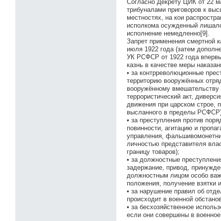
Согласно Декрету ЦИК от 22 м
трибуналами приговоров к выс
местностях, на кои распростр
исполкома осужденный лишался
исполнение немедленно[9].
Запрет применения смертной к
июля 1922 года (затем дополне
УК РСФСР от 1922 года вперв
казнь в качестве меры наказан
• за контрреволюционные прес
территорию вооружённых отряд
вооружённому вмешательству в
террористический акт, диверс
движения при царском строе, 
высланного в пределы РСФСР)
• за преступления против поря
повинности, агитацию и пропа
управления, фальшивомонетнич
личностью представителя влас
границу товаров);
• за должностные преступлени
задержание, привод, принужде
должностным лицом особо важн
положения, получение взятки и
• за нарушение правил об отд
происходит в военной обстано
• за бесхозяйственное исполь
если они совершены в военное