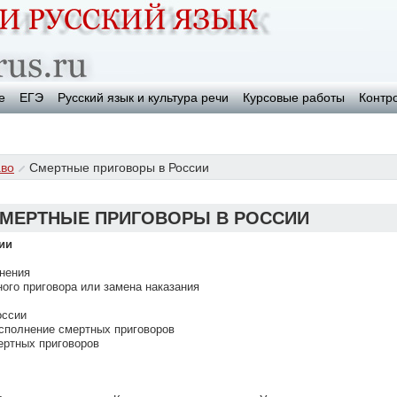
е
ЕГЭ
Русский язык и культура речи
Курсовые работы
Контр
во
Смертные приговоры в России
МЕРТНЫЕ ПРИГОВОРЫ В РОССИИ
ии
лнения
ного приговора или замена наказания
оссии
исполнение смертных приговоров
ертных приговоров