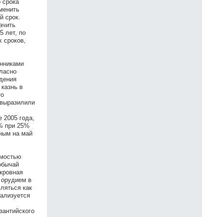
о срока
именить
й срок.
ачить
5 лет, по
х сроков,
онниками
гласно
едения
казнь в
то
 выразилили
 2005 года,
% при 25%
ным на май
имостью
обычай
 кровная
 орудием в
ляться как
еализуется
зантийского