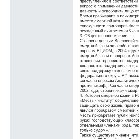
преступлениях в соответствии 
вопрос о применении давности
давность и освободить лицо о
Время пребывания в психиатри
вместо смертной казни лишение
совокупности приговоров боле
осужденный считается отбывш
3. Общественное мнение
Согласно данным Всероссийско
смертной казни за особо тяжк
опросам ВЦИОМ, в 2004 году 8
смертной казни в вопросах бо
отношении террористов поддер
«полностью поддерживают», а
свою поддержку отмены морат
федерального округа РФ выраз
согласно опросам Аналитическ
противников[5]. Согласно све
2002 года, сторонниками смер
4. История смертной казни в Р
«Месть - институт общечелове
защищать свою жизнь, право н
явился прообразом смертной к
месть приобретает публично-п
руках господствующих классов
отдельными членами рода, так
только судом».
Также существует мнение, что 