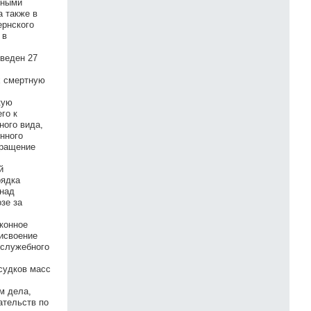
нными
а также в
ернского
 в
введен 27
х смертную
кую
го к
ного вида,
онного
вращение
й
рядка
 над
зе за
аконное
рисвоение
 служебного
ссудков масс
м дела,
ательств по