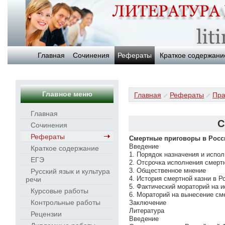
Главная
Сочинения
Рефераты
Краткое содержани
Главное меню
Главная
Рефераты
Пра
Главная
С
Сочинения
Рефераты
Смертные приговоры в Росс
Введение
Краткое содержание
1. Порядок назначения и испо
ЕГЭ
2. Отсрочка исполнения смерт
3. Общественное мнение
Русский язык и культура
4. История смертной казни в Р
речи
5. Фактический мораторий на 
Курсовые работы
6. Мораторий на вынесение см
Контрольные работы
Заключение
Литература
Рецензии
Введение