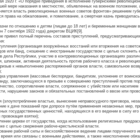
ая 1920 г. «О порядке приведения в исполнение губернскими революцио
шей мере наказания в местностях, объявленных на военном положении, 
аняется власть революционных военных советов фронтов» решением губ
 права на обжалование, и помилование, а смертная казнь приводилась
азни по отношению к детям (лицам до 18 лет) и беременным женщинам 
н 7 сентября 1922 года) декретом ВЦИК[9].
ые привел полный перечень составов преступлений, предусматривающи
ия:
тупления (организация вооружённых восстаний или вторжения на советс
ов или банд, сношение с иностранным государством с целью склонить е
 дела Республики, участие в контрреволюционных организациях различ
ия, шпионаж, активная деятельность против рабочего класса и революци
призыв к невыполнению распоряжений органов власти, самовольное воз
;
дка управления (массовые беспорядки, бандитизм, уклонение от воинско
ганду, заключающуюся в призыве к совершению преступлений против по
ество, сопротивление власти, сопряженное с убийством или насилием
ти, нарушение законов и обязательных постановлений о ввозе или прово
я (злоупотребление властью, вынесение неправосудного приговора, нез
ние к даче показаний при допросе путём применения незаконных мер, п
ых государственных ценностей, находящихся в его ведении в силу его
 провокация взятки);
елении церкви от государства, когда использование религиозных предра
вке с целью свержения рабоче-крестьянской власти.
зование рабочей силы и бесхозяйственное ведение лицами порученного и
 время или связаны с военными действиями, а также неисполнение обяз