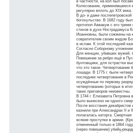
в частности, на кол был поса
Колесование, применявшееся в
регулярно вплоть до XIX века.
В до- и даже послепетровской
богохульство. В 1682 году бы
протопоп Аввакум с его тремя 
стихов в духе Нострадамуса К
Иоанновны, были сожжены на к
совратителем своим жидом Бор
в ислам. К этой последней каз
Согласно Соборному уложению 
Для женщин, убивших мужей, б
Повешение за ребро ещё в Пуг
бунтовщики, для острастки вы
что это такое. Четвертование 
лошади. В 1775 г. были четве
последнее четвертование в Рос
осуждённые по первому разряду
четвертованию (которых в итог
таких приговоров неизвестны.
В 1744 г. Елизавета Петровна
было вынесено ни одного смер
После восстания декабристов 
казнили при Александрах II и 
полагалась каторга. Смертная
всякие проступки в армии. (Кр
отмененный только в 1864 году
(через повешение) убийц-реци