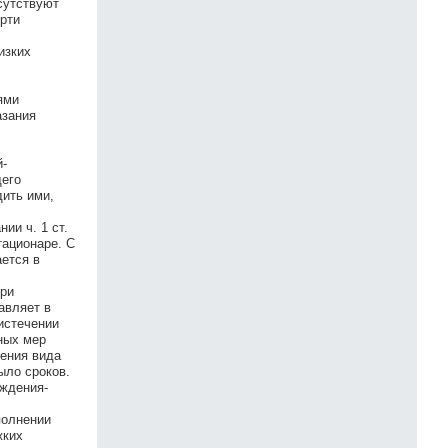
сутствуют
ерти
,
изких
ями
азания
й-
щего
дить ими,
ии ч. 1 ст.
тационаре. С
ется в
При
авляет в
истечении
ных мер
ения вида
ыло сроков.
еждения-
полнении
жких