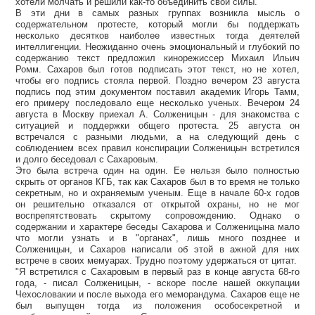
хотели молчать и решили как-то объединить свои силы.
В эти дни в самых разных группах возникла мысль о
содержательном протесте, который могли бы поддержать
несколько десятков наиболее известных тогда деятелей
интеллигенции. Неожиданно очень эмоциональный и глубокий по
содержанию текст предложил кинорежиссер Михаил Ильич
Ромм. Сахаров был готов подписать этот текст, но не хотел,
чтобы его подпись стояла первой. Поздно вечером 23 августа
подпись под этим документом поставил академик Игорь Тамм,
его примеру последовало еще несколько ученых. Вечером 24
августа в Москву приехал А. Солженицын - для знакомства с
ситуацией и поддержки общего протеста. 25 августа он
встречался с разными людьми, а на следующий день с
соблюдением всех правил конспирации Солженицын встретился
и долго беседовал с Сахаровым.
Это была встреча один на один. Ее нельзя было полностью
скрыть от органов КГБ, так как Сахаров был в то время не только
секретным, но и охраняемым ученым. Еще в начале 60-х годов
он решительно отказался от открытой охраны, но не мог
воспрепятствовать скрытому сопровождению. Однако о
содержании и характере беседы Сахарова и Солженицына мало
что могли узнать и в "органах", лишь много позднее и
Солженицын, и Сахаров написали об этой в ажной для них
встрече в своих мемуарах. Трудно поэтому удержаться от цитат.
"Я встретился с Сахаровым в первый раз в конце августа 68-го
года, - писал Солженицын, - вскоре после нашей оккупации
Чехословакии и после выхода его меморандума. Сахаров еще не
был выпущен тогда из положения особосекретной и