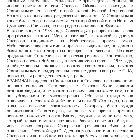
закрытым, потом здесь стала жить старшая дочь с семьей, но
иногда приезжал и сам Сахаров. Обычно он приходил к
Солженицыну со своей второй женой Еленой Георгиевной
Боннэр, что вызывало раздражение писателя. У Солженицына
также была теперь новая семья. Его второй женой стала Наталья
Дмитриевна Светлова, но она редко появлялась в Жуковке.
В конце августа 1973 года Солженицын распространил свою
программную статью "Мир и насилие", в которой выдвинул
Сахарова кандидатом на Нобелевскую премию мира.
Нобелевские лауреаты имели право на выдвижение, но должны
были делать это в закрытом порядке - как эксперты. Поэтому
предложение Солженицына не рассматривалось. Как известно,
Сахаров получил Нобелевскую премию мира позже - в 1975 году,
и общественная кампания в пользу такого решения, начатая
Солженицыным и поддержанная позднее даже в конгрессе США,
вероятно, сыграла здесь немалую роль.
ВЗАИМНАЯ поддержка Солженицына и Сахарова не означала их
полного согласия. Солженицын и Сахаров были слишком
разными людьми, и не только по своим личным качествам, но и
по убеждениям и мировоззрению. Оба они отрицательно
относились к советской действительности 60-70-х годов, но на
этом их согласие заканчивалось. Сахарову была чужда
религиозность Солженицына, и он не мог принять призывы
писателя покаяться перед Богом, служить и молиться Богу,
который только и может наставить Россию на истинный путь -
через своих пророков. Совершенно различным было и их
отношение к "русской идее". Идея национальности интересовала
Сахарова лишь в общем контексте проблемы прав человека, а