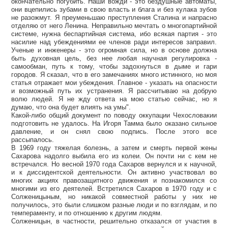
окончательно погубить. Наши вожди - это бездушные автоматы,
они вцепились зубами в свою власть и блага и без кулака зубов
не разожмут. Я преуменьшаю преступления Сталина и напрасно
отделяю от него Ленина. Неправильно мечтать о многопартийной
системе, нужна беспартийная система, ибо всякая партия - это
насилие над убеждениями ее членов ради интересов заправил.
Ученые и инженеры - это огромная сила, но в основе должна
быть духовная цель, без нее любая научная регулировка -
самообман, путь к тому, чтобы задохнуться в дыме и гари
городов. Я сказал, что в его замечаниях много истинного, но моя
статья отражает мои убеждения. Главное - указать на опасности
и возможный путь их устранения. Я рассчитываю на добрую
волю людей. Я не жду ответа на мою статью сейчас, но я
думаю, что она будет влиять на умы".
Какой-либо общий документ по поводу оккупации Чехословакии
подготовить не удалось. На Игоря Тамма было оказано сильное
давление, и он снял свою подпись. После этого все
рассыпалось.
В 1969 году тяжелая болезнь, а затем и смерть первой жены
Сахарова надолго выбила его из колеи. Он почти ни с кем не
встречался. Но весной 1970 года Сахаров вернулся и к научной,
и к диссидентской деятельности. Он активно участвовал во
многих акциях правозащитного движения и познакомился со
многими из его деятелей. Встретился Сахаров в 1970 году и с
Солженицыным, но никакой совместной работы у них не
получилось, это были слишком разные люди и по взглядам, и по
темпераменту, и по отношению к другим людям.
Солженицын, в частности, решительно отказался от участия в