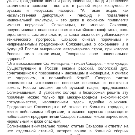
ужасы гражданской войны и раскулачивания, голод и репрессии
сталинского времени - все это в равной мере коснулось и
русских и нерусских народов. "А такие акции, как
насильственная депортация - геноцид и подавление
национальной культуры, - это даже в основном привилегия
именно нерусских". Солженицын, по мнению Сахарова,
преувеличивает опасности советско-китайского конфликта, роль
идеологии в системе власти, а также опасности урбанизации и
технического прогресса, Сахаров считал порочными и
неприемлемыми предложения Солженицына о сохранении и в
будущей России умеренного авторитарного строя, при котором
Россия жила столетиями, "сохраняя свое национальное
здоровье".
"Эти высказывания Солженицына, - писал Сахаров, - мне чужды.
Существующий в России веками рабский, холопский дух,
сочетающийся с презрением к иноземцам и иноверцам, я считаю
не здоровьем, а величайшей бедой". Сахаров считал
невозможным интенсивное освоение северных и восточных
земель России силами одной русской нации, предложенное
Солженицыным. В условиях холода и бездорожья решить эту
проблему можно только при международном экономическом
сотрудничестве, изоляционизм здесь вдвойне ошибочен.
Предложение Солженицына об отказе от больших городов, о
жизни небольшими общинами, о замене крупных производств
небольшими предприятиями Сахаров называл мифотворчеством,
нереальным и даже опасным.
Солженицын внимательно прочел статью Сахарова и ответил на
нее отдельной статьей, которая вошла в большой сборник