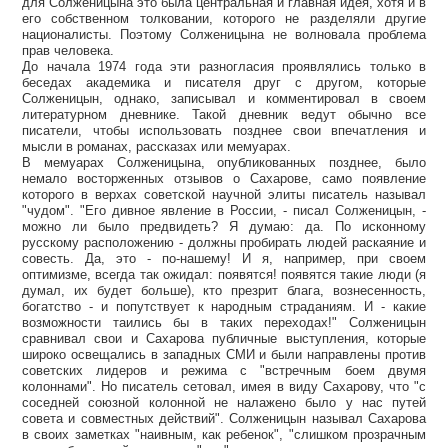
для Солженицына это была центральная и главная идея, хотя и в
его собственном толковании, которого не разделяли другие
националисты. Поэтому Солженицына не волновала проблема
прав человека.
До начала 1974 года эти разногласия проявлялись только в
беседах академика и писателя друг с другом, которые
Солженицын, однако, записывал и комментировал в своем
литературном дневнике. Такой дневник ведут обычно все
писатели, чтобы использовать позднее свои впечатления и
мысли в романах, рассказах или мемуарах.
В мемуарах Солженицына, опубликованных позднее, было
немало восторженных отзывов о Сахарове, само появление
которого в верхах советской научной элиты писатель называл
"чудом". "Его дивное явление в России, - писал Солженицын, -
можно ли было предвидеть? Я думаю: да. По исконному
русскому расположению - должны пробирать людей раскаяние и
совесть. Да, это - по-нашему! И я, например, при своем
оптимизме, всегда так ожидал: появятся! появятся такие люди (я
думал, их будет больше), кто презрит блага, вознесенность,
богатство - и попутствует к народным страданиям. И - какие
возможности таились бы в таких переходах!" Солженицын
сравнивал свои и Сахарова публичные выступления, которые
широко освещались в западных СМИ и были направлены против
советских лидеров и режима с "встречным боем двумя
колоннами". Но писатель сетовал, имея в виду Сахарову, что "с
соседней союзной колонной не налажено было у нас путей
совета и совместных действий". Солженицын называл Сахарова
в своих заметках "наивным, как ребенок", "слишком прозрачным