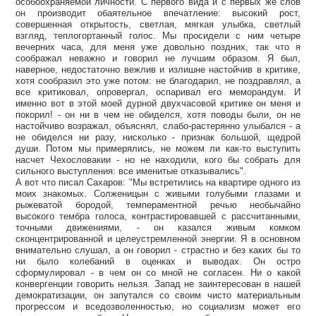
особоохраняемой личности. С первого вида и с первых же слов
он производит обаятельное впечатление: высокий рост,
совершенная открытость, светлая, мягкая улыбка, светлый
взгляд, теплогортанный голос. Мы просидели с ним четыре
вечерних часа, для меня уже довольно поздних, так что я
соображал неважно и говорил не лучшим образом. Я был,
наверное, недостаточно вежлив и излишне настойчив в критике,
хотя сообразил это уже потом: не благодарил, не поздравлял, а
все критиковал, опровергал, оспаривал его меморандум. И
именно вот в этой моей дурной двухчасовой критике он меня и
покорил! - он ни в чем не обиделся, хотя поводы были, он не
настойчиво возражал, объяснял, слабо-растерянно улыбался - а
не обиделся ни разу, нисколько - признак большой, щедрой
души. Потом мы примерялись, не можем ли как-то выступить
насчет Чехословакии - но не находили, кого бы собрать для
сильного выступления: все именитые отказывались".
А вот что писал Сахаров: "Мы встретились на квартире одного из
моих знакомых. Солженицын с живыми голубыми глазами и
рыжеватой бородой, темпераментной речью необычайно
высокого тембра голоса, контрастировавшей с рассчитанными,
точными движениями, - он казался живым комком
сконцентрированной и целеустремленной энергии. Я в основном
внимательно слушал, а он говорил - страстно и без каких бы то
ни было колебаний в оценках и выводах. Он остро
сформулировал - в чем он со мной не согласен. Ни о какой
конвергенции говорить нельзя. Запад не заинтересован в нашей
демократизации, он запутался со своим чисто материальным
прогрессом и вседозволенностью, но социализм может его