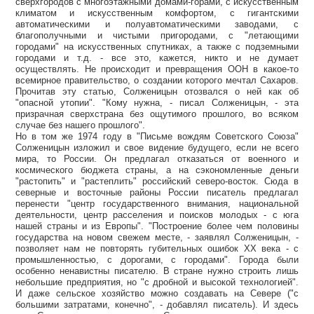
сверхгородов с многоэтажными домами-горами, с искусственным
климатом и искусственным комфортом, с гигантскими
автоматическими и полуавтоматическими заводами, с
благополучными и чистыми пригородами, с "летающими
городами" на искусственных спутниках, а также с подземными
городами и т.д. - все это, кажется, никто и не думает
осуществлять. Не происходит и превращения ООН в какое-то
всемирное правительство, о создании которого мечтал Сахаров.
Прочитав эту статью, Солженицын отозвался о ней как об
"опасной утопии". "Кому нужна, - писал Солженицын, - эта
призрачная сверхстрана без ощутимого прошлого, во всяком
случае без нашего прошлого".
Но в том же 1974 году в "Письме вождям Советского Союза"
Солженицын изложил и свое видение будущего, если не всего
мира, то России. Он предлагал отказаться от военного и
космического бюджета страны, а на сэкономленные деньги
"растопить" и "растеплить" российский северо-восток. Сюда в
северные и восточные районы России писатель предлагал
перенести "центр государственного внимания, национальной
деятельности, центр расселения и поисков молодых - с юга
нашей страны и из Европы". "Построение более чем половины
государства на новом свежем месте, - заявлял Солженицын, -
позволяет нам не повторять губительных ошибок XX века - с
промышленностью, с дорогами, с городами". Города были
особенно ненавистны писателю. В стране нужно строить лишь
небольшие предприятия, но "с дробной и высокой технологией".
И даже сельское хозяйство можно создавать на Севере ("с
большими затратами, конечно", - добавлял писатель). И здесь