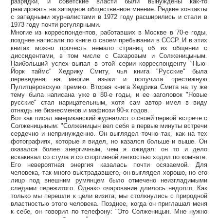
разрядки, и советские власти были вынуждены как-то
реагировать на западное общественное мнение. Редкие контакты
с западными журналистами в 1972 году расширились и стали в
1973 году почти регулярными.
Многие из корреспондентов, работавших в Москве в 70-е годы,
позднее написали по книге о своем пребывании в СССР. И в этих
книгах можно прочесть немало страниц об их общении с
диссидентами, в том числе с Сахаровым и Солженицыным.
Наибольший успех выпал в этой серии корреспонденту "Нью-
Йорк таймс" Хедрику Смиту, чья книга "Русские" была
переведена на многие языки и получила престижную
Пулитцеровскую премию. Вторая книга Хедрика Смита на ту же
тему была написана уже в 80-е годы, и ее заголовок "Новые
русские" стал нарицательным, хотя сам автор имел в виду
отнюдь не бизнесменов и мафиози 90-х годов.
Вот как писал американский журналист о своей первой встрече с
Солженицыным: "Солженицын вел себя в первые минуты встречи
сердечно и непринужденно. Он выглядел точно так, как на тех
фотографиях, которые я видел, но казался больше и выше. Он
оказался более энергичным, чем я ожидал: он то и дело
вскакивал со стула и со спортивной легкостью ходил по комнате.
Его невероятная энергия казалась почти осязаемой. Для
человека, так много выстрадавшего, он выглядел хорошо, но его
лицо под внешним румянцем было отмечено неизгладимыми
следами пережитого. Однако очарование длилось недолго. Как
только мы перешли к цели визита, мы столкнулись с природной
властностью этого человека. Позднее, когда он приглашал меня
к себе, он говорил по телефону: "Это Солженицын. Мне нужно