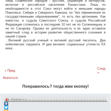
лишь славянских народов - русских, украинцев и белорусов,
включая и российское население Казахстана. Лишь по
необходимости в этот Союз могут войти и меньшие народы
Поволжья, Сибири и Северного Кавказа, но "без обременения их
государственными образованиями", то есть без автономии. Как
известно, и судьба Советского Союза, и судьба Российской
Федерации сложились в последние 10 лет не по Солженицыну и
не по Сахарову. Однако их деятельность и их идеи оставили
заметный след в истории развития общественного сознания в
нашей стране.
...Великий русский ученый и великий русский писатель. Два
нобелевских лауреата. И два великих социальных утописта ХХ
века.
След.
« Пред.
»
Вернуться
Понравилось? тогда жми кнопку!
Поделиться…