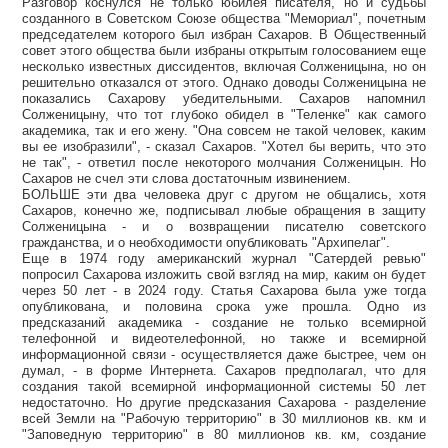
Разговор коснулся не только юбилея писателя, но и судьбы
созданного в Советском Союзе общества "Мемориал", почетным
председателем которого был избран Сахаров. В Общественный
совет этого общества были избраны открытым голосованием еще
несколько известных диссидентов, включая Солженицына, но он
решительно отказался от этого. Однако доводы Солженицына не
показались Сахарову убедительными. Сахаров напомнил
Солженицыну, что тот глубоко обидел в "Теленке" как самого
академика, так и его жену. "Она совсем не такой человек, каким
вы ее изобразили", - сказал Сахаров. "Хотел бы верить, что это
не так", - ответил после некоторого молчания Солженицын. Но
Сахаров не счел эти слова достаточным извинением.
БОЛЬШЕ эти два человека друг с другом не общались, хотя
Сахаров, конечно же, подписывал любые обращения в защиту
Солженицына - и о возвращении писателю советского
гражданства, и о необходимости опубликовать "Архипелаг".
Еще в 1974 году американский журнал "Сатердей ревью"
попросил Сахарова изложить свой взгляд на мир, каким он будет
через 50 лет - в 2024 году. Статья Сахарова была уже тогда
опубликована, и половина срока уже прошла. Одно из
предсказаний академика - создание не только всемирной
телефонной и видеотелефонной, но также и всемирной
информационной связи - осуществляется даже быстрее, чем он
думал, - в форме Интернета. Сахаров предполагал, что для
создания такой всемирной информационной системы 50 лет
недостаточно. Но другие предсказания Сахарова - разделение
всей Земли на "Рабочую территорию" в 30 миллионов кв. км и
"Заповедную территорию" в 80 миллионов кв. км, создание