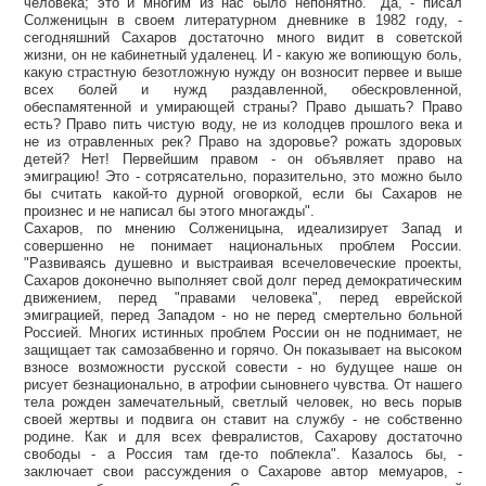
человека; это и многим из нас было непонятно. "Да, - писал
Солженицын в своем литературном дневнике в 1982 году, -
сегодняшний Сахаров достаточно много видит в советской
жизни, он не кабинетный удаленец. И - какую же вопиющую боль,
какую страстную безотложную нужду он возносит первее и выше
всех болей и нужд раздавленной, обескровленной,
обеспамятенной и умирающей страны? Право дышать? Право
есть? Право пить чистую воду, не из колодцев прошлого века и
не из отравленных рек? Право на здоровье? рожать здоровых
детей? Нет! Первейшим правом - он объявляет право на
эмиграцию! Это - сотрясательно, поразительно, это можно было
бы считать какой-то дурной оговоркой, если бы Сахаров не
произнес и не написал бы этого многажды".
Сахаров, по мнению Солженицына, идеализирует Запад и
совершенно не понимает национальных проблем России.
"Развиваясь душевно и выстраивая всечеловеческие проекты,
Сахаров доконечно выполняет свой долг перед демократическим
движением, перед "правами человека", перед еврейской
эмиграцией, перед Западом - но не перед смертельно больной
Россией. Многих истинных проблем России он не поднимает, не
защищает так самозабвенно и горячо. Он показывает на высоком
взносе возможности русской совести - но будущее наше он
рисует безнационально, в атрофии сыновнего чувства. От нашего
тела рожден замечательный, светлый человек, но весь порыв
своей жертвы и подвига он ставит на службу - не собственно
родине. Как и для всех февралистов, Сахарову достаточно
свободы - а Россия там где-то поблекла". Казалось бы, -
заключает свои рассуждения о Сахарове автор мемуаров, -