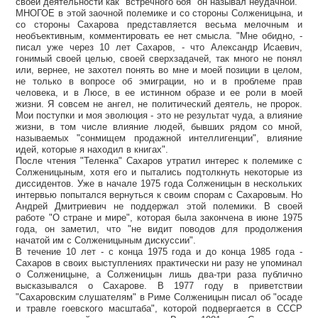
своей деятельности как "встречного боя" он называл неудачной.
МНОГОЕ в этой заочной полемике и со стороны Солженицына, и
со стороны Сахарова представляется весьма мелочным и
необъективным, комментировать ее нет смысла. "Мне обидно, -
писал уже через 10 лет Сахаров, - что Александр Исаевич,
гонимый своей целью, своей сверхзадачей, так много не понял
или, вернее, не захотел понять во мне и моей позиции в целом,
не только в вопросе об эмиграции, но и в проблеме прав
человека, и в Люсе, в ее истинном образе и ее роли в моей
жизни. Я совсем не ангел, не политический деятель, не пророк.
Мои поступки и моя эволюция - это не результат чуда, а влияние
жизни, в том числе влияние людей, бывших рядом со мной,
называемых "сонмищем продажной интеллигенции", влияние
идей, которые я находил в книгах".
После чтения "Теленка" Сахаров утратил интерес к полемике с
Солженицыным, хотя его и пытались подтолкнуть некоторые из
диссидентов. Уже в начале 1975 года Солженицын в нескольких
интервью попытался вернуться к своим спорам с Сахаровым. Но
Андрей Дмитриевич не поддержал этой полемики. В своей
работе "О стране и мире", которая была закончена в июне 1975
года, он заметил, что "не видит поводов для продолжения
начатой им с Солженицыным дискуссии".
В течение 10 лет - с конца 1975 года и до конца 1985 года -
Сахаров в своих выступлениях практически ни разу не упоминал
о Солженицыне, а Солженицын лишь два-три раза публично
высказывался о Сахарове. В 1977 году в приветствии
"Сахаровским слушателям" в Риме Солженицын писал об "осаде
и травле гоевского масштаба", которой подвергается в СССР