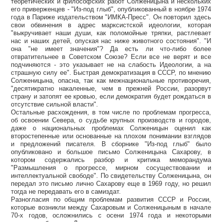
теоретических и философских работ Солженицына и нескольких
его приверженцев - "Из-под глыб", опубликованный в ноябре 1974
года в Париже издательством "ИМКА-Пресс". Он повторил здесь
свои обвинения в адрес марксистской идеологии, которая
"выкручивает наши души, как поломойные тряпки, растлевает
нас и наших детей, опуская нас ниже животного состояния". "И
она "не имеет значения"? Да есть ли что-либо более
отвратительнее в Советском Союзе? Если все не верят и все
подчиняются - это указывает не на слабость Идеологии, а на
страшную силу ее". Быстрая демократизация в СССР, по мнению
Солженицына, опасна, так как межнациональные противоречия,
"десятикратно накаленные, чем в прежней России, разорвут
страну и затопят ее кровью, если демократия будет рождаться в
отсутствие сильной власти".
Остальные расхождения, в том числе по проблемам прогресса,
об освоении Севера, о судьбе крупных производств и городов,
даже о национальных проблемах Солженицын оценил как
второстепенные или основанные на плохом понимании взглядов
и предложений писателя. В сборнике "Из-под глыб" было
опубликовано и большое письмо Солженицына Сахарову, в
котором содержались разбор и критика меморандума
"Размышления о прогрессе, мирном сосуществовании и
интеллектуальной свободе". По свидетельству Солженицына, он
передал это письмо лично Сахарову еще в 1969 году, но решил
тогда не передавать его в самиздат.
Разногласия по общим проблемам развития СССР и России,
которые возникли между Сахаровым и Солженицыным в начале
70-х годов, осложнились с осени 1974 года и некоторыми