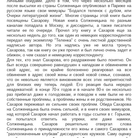
личными обидами. Дело в том, что через несколько месяцев
после высылки из страны Солженицын опубликовал в Париже на
русском языке свои мемуары "Бодался теленок с дубом, или
Очерки литературной жизни". Многие страницы этой книги были
посвящены Сахарову. Новая книга Солженицына по разным
каналам попадала в Москву, и диссиденты, а также писатели
читали ее по очереди. Прочел эту книгу и Сахаров еще за
несколько недель до того, как один из немецких корреспондентов
передал ему экземпляр "Теленка" с очень лестной дарственной
надписью автора. Но эта надпись уже не могла тронуть
Сахарова, так как книгу он уже прочел и был лично очень задет и
обижен, о чем сказал и немецкому корреспонденту.
Для тех, кто знал Сахарова, его раздражение было понятно. Он
был всегда совершенно равнодушен к нападкам и обвинениям в
свой адрес, но он крайне болезненно реагировал на все
обвинения в адрес своей жены и своей новой семьи, сознавая,
что он невольно является виновником всех этих неприятностей
для близких ему теперь людей. Его реакция была нередко
неадекватной: в конце 70-х годов и в начале 80-х он несколько
раз прибегал даже к голодовкам, и поводом к ним были не его
собственные проблемы, а проблемы жены и ее родственников. Но
Сахаров переживал их сильнее своих проблем. Обида Сахарова
на Солженицына была очень сильной, и в книге своих мемуаров,
над которой Сахаров начал работать в годы ссылки в г. Горьком,
он попытался ответить на упреки, или даже намеки,
Солженицына. Сахаров решительно отвергал слова
Солженицына о принадлежности его жены и самого Сахарова к
"разлохмаченным клубкам" диссидентских кружков. Саму оценку