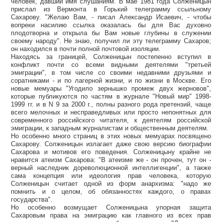
человек, давший имя слушаниям. В мае 1981 года Солженицын
прислал из Вермонта в Горький телеграмму ссыльному
Сахарову. "Желаю Вам, - писал Александр Исаевич, - чтобы
вопреки насилию ссылка оказалась бы для Вас духовно
плодотворна и открыла бы Вам новые глубины в служении
своему народу". Не знаю, получил ли эту телеграмму Сахаров;
он находился в почти полной почтовой изоляции.
Находясь за границей, Солженицын постепенно вступил в
конфликт почти со всеми видными деятелями "третьей
эмиграции", в том числе со своими недавними друзьями и
соратниками - и по лагерной жизни, и по жизни в Москве. Его
новые мемуары "Угодило зернышко промеж двух жерновов",
которые публикуются по частям в журнале "Новый мир" 1998-
1999 гг. и в N 9 за 2000 г., полны разного рода претензий, чаще
всего мелочных и несправедливых или просто непонятных для
современного российского читателя, к деятелям российской
эмиграции, к западным журналистам и общественным деятелям.
Но особенно много страниц в этих новых мемуарах посвящено
Сахарову. Солженицын излагает даже свою версию биографии
Сахарова и мотивов его поведения. Солженицыну крайне не
нравится атеизм Сахарова: "В атеизме же - он прочен, тут он -
верный наследник дореволюционной интеллигенции", а также
сама концепция или идеология прав человека, которую
Солженицын считает одной из форм анархизма: "надо же
помнить и о целом, об обязанностях каждого, о правах
государства".
Но особенно возмущает Солженицына упорная защита
Сахаровым права на эмиграцию как главного из всех прав