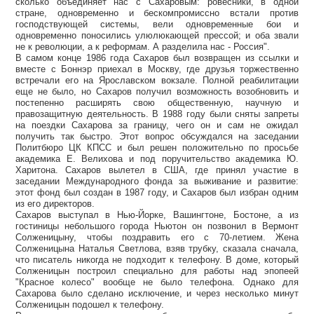
сколько объединяет нас с Сахаровым: ровесники, в одной
стране, одновременно и бескомпромиссно встали против
господствующей системы, вели одновременные бои и
одновременно поносились улюлюкающей прессой; и оба звали
не к революции, а к реформам. А разделила нас - Россия".
В самом конце 1986 года Сахаров был возвращен из ссылки и
вместе с Боннэр приехал в Москву, где друзья торжественно
встречали его на Ярославском вокзале. Полной реабилитации
еще не было, но Сахаров получил возможность возобновить и
постепенно расширять свою общественную, научную и
правозащитную деятельность. В 1988 году были сняты запреты
на поездки Сахарова за границу, чего он и сам не ожидал
получить так быстро. Этот вопрос обсуждался на заседании
Политбюро ЦК КПСС и был решен положительно по просьбе
академика Е. Велихова и под поручительство академика Ю.
Харитона. Сахаров вылетел в США, где принял участие в
заседании Международного фонда за выживание и развитие:
этот фонд был создан в 1987 году, и Сахаров был избран одним
из его директоров.
Сахаров выступал в Нью-Йорке, Вашингтоне, Бостоне, а из
гостиницы небольшого города Ньютон он позвонил в Вермонт
Солженицыну, чтобы поздравить его с 70-летием. Жена
Солженицына Наталья Светлова, взяв трубку, сказала сначала,
что писатель никогда не подходит к телефону. В доме, который
Солженицын построил специально для работы над эпопеей
"Красное колесо" вообще не было телефона. Однако для
Сахарова было сделано исключение, и через несколько минут
Солженицын подошел к телефону.