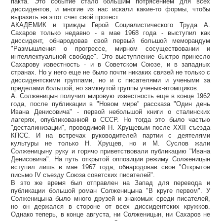
пакта. Это событие стало большим потрясением для всех
диссидентов, и многие из нас искали какие-то формы, чтобы
выразить на этот счет свой протест.
АКАДЕМИК и трижды Герой Социалистического Труда А.
Сахаров только недавно - в мае 1968 года - выступил как
диссидент, обнародовав свой первый большой меморандум
"Размышления о прогрессе, мирном сосуществовании и
интеллектуальной свободе". Это выступление быстро принесло
Сахарову известность - и в Советском Союзе, и в западных
странах. Но у него еще не было почти никаких связей не только с
диссидентскими группами, но и с писателями и учеными за
пределами большой, но замкнутой группы ученых-атомщиков.
А. Солженицын получил мировую известность еще в конце 1962
года, после публикации в "Новом мире" рассказа "Один день
Ивана Денисовича" - первой небольшой книги о сталинских
лагерях, опубликованной в СССР. Но тогда это было частью
"десталинизации", проводимой Н. Хрущевым после XXII съезда
КПСС. И на встречах руководителей партии с деятелями
культуры не только Н. Хрущев, но и М. Суслов жали
Солженицыну руку и горячо приветствовали публикацию "Ивана
Денисовича". На путь открытой оппозиции режиму Солженицын
вступил лишь в мае 1967 года, обнародовав свое "Открытое
письмо IV съезду Союза советских писателей".
В это же время был отправлен на Запад для перевода и
публикации большой роман Солженицына "В круге первом". У
Солженицына было много друзей и знакомых среди писателей,
но он держался в стороне от всех диссидентских кружков.
Однако теперь, в конце августа, ни Солженицын, ни Сахаров не