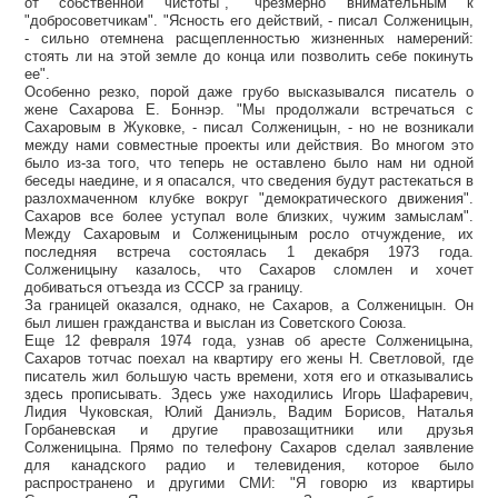
от собственной чистоты", "чрезмерно внимательным к
"добросоветчикам". "Ясность его действий, - писал Солженицын,
- сильно отемнена расщепленностью жизненных намерений:
стоять ли на этой земле до конца или позволить себе покинуть
ее".
Особенно резко, порой даже грубо высказывался писатель о
жене Сахарова Е. Боннэр. "Мы продолжали встречаться с
Сахаровым в Жуковке, - писал Солженицын, - но не возникали
между нами совместные проекты или действия. Во многом это
было из-за того, что теперь не оставлено было нам ни одной
беседы наедине, и я опасался, что сведения будут растекаться в
разлохмаченном клубке вокруг "демократического движения".
Сахаров все более уступал воле близких, чужим замыслам".
Между Сахаровым и Солженицыным росло отчуждение, их
последняя встреча состоялась 1 декабря 1973 года.
Солженицыну казалось, что Сахаров сломлен и хочет
добиваться отъезда из СССР за границу.
За границей оказался, однако, не Сахаров, а Солженицын. Он
был лишен гражданства и выслан из Советского Союза.
Еще 12 февраля 1974 года, узнав об аресте Солженицына,
Сахаров тотчас поехал на квартиру его жены Н. Светловой, где
писатель жил большую часть времени, хотя его и отказывались
здесь прописывать. Здесь уже находились Игорь Шафаревич,
Лидия Чуковская, Юлий Даниэль, Вадим Борисов, Наталья
Горбаневская и другие правозащитники или друзья
Солженицына. Прямо по телефону Сахаров сделал заявление
для канадского радио и телевидения, которое было
распространено и другими СМИ: "Я говорю из квартиры