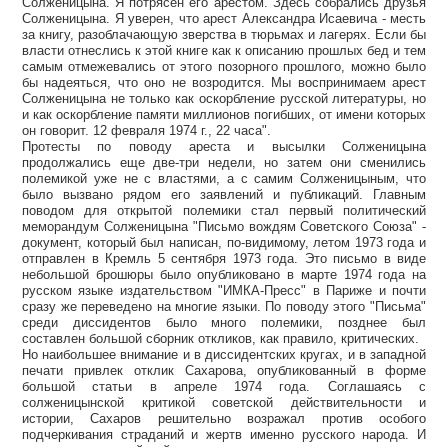
Солженицына. Я потрясен его арестом. Здесь собрались друзья
Солженицына. Я уверен, что арест Александра Исаевича - месть
за книгу, разоблачающую зверства в тюрьмах и лагерях. Если бы
власти отнеслись к этой книге как к описанию прошлых бед и тем
самым отмежевались от этого позорного прошлого, можно было
бы надеяться, что оно не возродится. Мы воспринимаем арест
Солженицына не только как оскорбление русской литературы, но
и как оскорбление памяти миллионов погибших, от имени которых
он говорит. 12 февраля 1974 г., 22 часа".
Протесты по поводу ареста и высылки Солженицына
продолжались еще две-три недели, но затем они сменились
полемикой уже не с властями, а с самим Солженицыным, что
было вызвано рядом его заявлений и публикаций. Главным
поводом для открытой полемики стал первый политический
меморандум Солженицына "Письмо вождям Советского Союза" -
документ, который был написан, по-видимому, летом 1973 года и
отправлен в Кремль 5 сентября 1973 года. Это письмо в виде
небольшой брошюры было опубликовано в марте 1974 года на
русском языке издательством "ИМКА-Пресс" в Париже и почти
сразу же переведено на многие языки. По поводу этого "Письма"
среди диссидентов было много полемики, позднее был
составлен большой сборник откликов, как правило, критических.
Но наибольшее внимание и в диссидентских кругах, и в западной
печати привлек отклик Сахарова, опубликованный в форме
большой статьи в апреле 1974 года. Соглашаясь с
солженицынской критикой советской действительности и
истории, Сахаров решительно возражал против особого
подчеркивания страданий и жертв именно русского народа. И