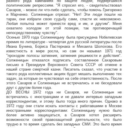
разного рода кампаниях по защите людей, подвергшихся
политическим репрессиям. "Я спросил его, - свидетельствовал
Сахаров, - можно ли что-либо сделать, чтобы помочь Григоренко
и Марченко. Солженицын отрезал: "Нет! Эти люди пошли на
таран, они избрали свою судьбу сами, спасти их невозможно.
Любая попытка может принести вред и им, и другим". Меня
охватило холодом от этой позиции, так противоречащей
непосредственному чувству".
Осенью 1970 года Солженицыну была присуждена Нобелевская
премия по литературе - четвертая для русской литературы после
Ивана Бунина, Бориса Пастернака и Михаила Шолохова. Его
известность в мире росла, но сам он называл 1971 год
"проходом полосы затмения, затмения решимости и действия".
Солженицын отказался подписать составленное Сахаровым
письмо в Президиум Верховного Совета СССР об отмене в
нашей стране смертной казни. Писатель сказал, что участие в
такого рода коллективных акциях будет мешать выполнению тех
задач, за которые он чувствовал на себе ответственность. После
этого Сахаров и Солженицын не встречались и не беседовали
друг с другом более года.
ДО ВЕСНЫ 1972 года ни Сахаров, ни Солженицын не
встречались с иностранцами и не давали интервью западным
корреспондентам, и этому было тогда много причин. Однако в
1972 году они стали искать контакты с работавшими в Москве
иностранными корреспондентами: Солженицыну нужно было
более активно защищаться, а Сахаров хотел расширить
возможности своей правозащитной деятельности, что было
трудно в то время сделать без западных СМИ. Это было время