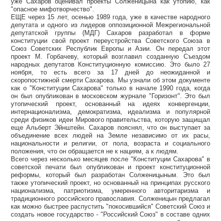
уже Сахаров оценивал проекты Солженицына как утопию, как
"опасное мифотворчество".
ЕЩЕ через 15 лет, осенью 1989 года, уже в качестве народного
депутата и одного из лидеров оппозиционной Межрегиональной
депутатской группы (МДГ) Сахаров разработал в форме
конституции свой проект переустройства Советского Союза в
Союз Советских Республик Европы и Азии. Он передал этот
проект М. Горбачеву, который возглавил созданную Съездом
народных депутатов Конституционную комиссию. Это было 27
ноября, то есть всего за 17 дней до неожиданной и
скоропостижной смерти Сахарова. Мы узнали об этом документе
как о "Конституции Сахарова" только в начале 1990 года, когда
он был опубликован в московском журнале "Горизонт". Это был
утопический проект, основанный на идеях конвергенции,
интернационализма, демократизма, идеализма и популярной
среди физиков идеи Мирового правительства, которую защищал
еще Альберт Эйнштейн. Сахаров пояснял, что он выступает за
объединение всех людей на Земле независимо от их расы,
национальности и религии, от пола, возраста и социального
положения, что он обращается не к нациям, а к людям.
Всего через несколько месяцев после "Конституции Сахарова" в
советской печати был опубликован и проект конституционной
реформы, который был разработан Солженицыным. Это был
также утопический проект, но основанный на принципах русского
национализма, патриотизма, умеренного авторитаризма и
традиционного российского православия. Солженицын предлагал
как можно быстрее распустить "покосившийся" Советский Союз и
создать новое государство - "Российский Союз" в составе одних