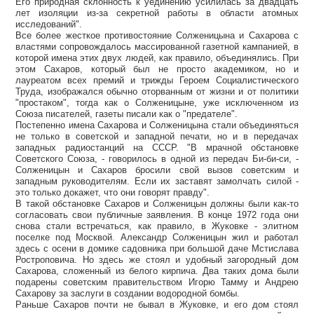
Его природная склонность к уединению усилилась за двадцать
лет изоляции из-за секретной работы в области атомных
исследований".
Все более жесткое противостояние Солженицына и Сахарова с
властями сопровождалось массированной газетной кампанией, в
которой имена этих двух людей, как правило, объединялись. При
этом Сахаров, который был не просто академиком, но и
лауреатом всех премий и трижды Героем Социалистического
Труда, изображался обычно оторванным от жизни и от политики
"простаком", тогда как о Солженицыне, уже исключенном из
Союза писателей, газеты писали как о "предателе".
Постепенно имена Сахарова и Солженицына стали объединяться
не только в советской и западной печати, но и в передачах
западных радиостанций на СССР. "В мрачной обстановке
Советского Союза, - говорилось в одной из передач Би-би-си, -
Солженицын и Сахаров бросили свой вызов советским и
западным руководителям. Если их заставят замолчать силой -
это только докажет, что они говорят правду".
В такой обстановке Сахаров и Солженицын должны были как-то
согласовать свои публичные заявления. В конце 1972 года они
снова стали встречаться, как правило, в Жуковке - элитном
поселке под Москвой. Александр Солженицын жил и работал
здесь с осени в домике садовника при большой даче Мстислава
Ростроповича. Но здесь же стоял и удобный загородный дом
Сахарова, сложенный из белого кирпича. Два таких дома были
подарены советским правительством Игорю Тамму и Андрею
Сахарову за заслуги в создании водородной бомбы.
Раньше Сахаров почти не бывал в Жуковке, и его дом стоял