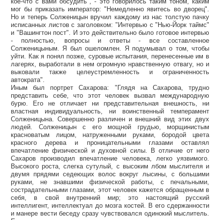
кое-что с вами обсудить", - это говорилось таким тоном, каким
мог бы приказать император: "Немедленно явитесь во дворец".
Но и теперь Солженицын вручил каждому из нас толстую пачку
исписанных листов с заголовком: "Интервью с "Нью-Йорк таймс"
и "Вашингтон пост". И это действительно было готовое интервью
- полностью, вопросы и ответы - все составленное
Солженицыным. Я был ошеломлен. Я подумывал о том, чтобы
уйти. Как я понял позже, суровые испытания, перенесенные им в
лагерях, выработали в нем огромную нравственную отвагу, но и
выковали также целеустремленность и ограниченность
автократа".
Иным был портрет Сахарова: "Глядя на Сахарова, трудно
представить себе, что этот человек вызвал международную
бурю. Его не отличает ни представительная внешность, ни
властная индивидуальность, ни воинственный темперамент
Солженицына. Совершенно различен и внешний вид этих двух
людей. Солженицын с его мощной грудью, морщинистым
красноватым лицом, натруженными руками, бородой цвета
красного дерева и проницательными глазами оставлял
впечатление физической и духовной силы. В отличие от него
Сахаров производил впечатление человека, легко уязвимого.
Высокого роста, слегка сутулый, с высоким лбом мыслителя и
двумя прядями седеющих волос вокруг лысины, с большими
руками, не знавшими физической работы, с печальными,
сострадательными глазами, этот человек кажется обращенным в
себя, в свой внутренний мир; это настоящий русский
интеллигент, интеллектуал до мозга костей. В его сдержанности
и манере вести беседу сразу чувствовался одинокий мыслитель.