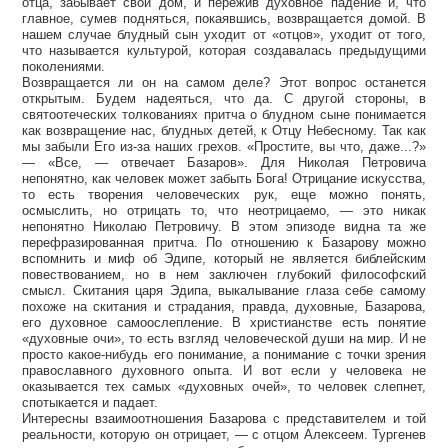
отца, забывает свой дом, и пережив духовное падение и, что
главное, сумев подняться, покаявшись, возвращается домой. В
нашем случае блудный сын уходит от «отцов», уходит от того,
что называется культурой, которая создавалась предыдущими
поколениями.
Возвращается ли он на самом деле? Этот вопрос останется
открытым. Будем надеяться, что да. С другой стороны, в
святоотеческих толкованиях притча о блудном сыне понимается
как возвращение нас, блудных детей, к Отцу Небесному. Так как
мы забыли Его из-за наших грехов. «Простите, вы что, даже...?»
— «Все, — отвечает Базаров». Для Николая Петровича
непонятно, как человек может забыть Бога! Отрицание искусства,
то есть творения человеческих рук, еще можно понять,
осмыслить, но отрицать то, что неотрицаемо, — это никак
непонятно Николаю Петровичу. В этом эпизоде видна та же
перефразированная притча. По отношению к Базарову можно
вспомнить и миф об Эдипе, который не является библейским
повествованием, но в нем заключен глубокий философский
смысл. Скитания царя Эдипа, выкалывание глаза себе самому
похоже на скитания и страдания, правда, духовные, Базарова,
его духовное самоослепление. В христианстве есть понятие
«духовные очи», то есть взгляд человеческой души на мир. И не
просто какое-нибудь его понимание, а понимание с точки зрения
православного духовного опыта. И вот если у человека не
оказывается тех самых «духовных очей», то человек слепнет,
спотыкается и падает.
Интересны взаимоотношения Базарова с представителем и той
реальности, которую он отрицает, — с отцом Алексеем. Тургенев