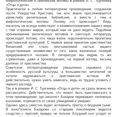
Мифологические и библейские мотивы в романе И. С. Тургенева
«Отцы и дети»
Практически в любом литературном произведении, созданном
после Рождества Христова, так или иначе прослеживаются
какие-либо религиозные, библейские, а вместе с тем и
мифологические мотивы. Почему это происходит? Ведь
писатель не всегда повествует о взаимоотношениях нашего мира
с тем «горним» миром, который нам не дано видеть. Подобное
проникновение религиозных мотивов в светскую литературу
происходит потому, что наша жизнь подсознательно пропитана
христианской культурой. С первых веков принятия христианства
Византией оно стало неотъемлемой частью нашего
существования, независимо от того, каких жизненных позиций
придерживается человек. В литературе мы видим то же
стремление, даже в произведениях, на первый взгляд, весьма
далеких от христианства.
Советское литературоведение умышленно скрывало эту
особенность русской культуры, а большинство читателей не
хотели задумываться о христианских истоках. Их,
действительно, нужно уметь замечать, ведь их трудно уловить с
первого взгляда.
Так и в романе И. С. Тургенева «Отцы и дети» не сразу можно их
рассмотреть. Действительно, что может быть христианского в
этом произведении, где нигилист Базаров переживает любовную
коллизию, отрекается от своих убеждений и умирает.
Однако здесь уместно будет вспомнить притчу о блудном сыне.
В коно^эликте Базарова со старшим поколением видится
сходство с притчей, правда, не полное. Блудный сын уходит от