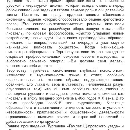
Тургенев был характерным представителем классической
русской литературной школы, которая всегда ставила перед
собой социальные задачи и играла важную роль в общественной
жизни. Писатель по праву гордился своими «Записками
охотника», издание которых способствовало отмене крепостного
права. Его социально-психологические романы оказывали
большое влияние на российскую общественную мысль, ибо
писатель, по словам Добролюбова, «быстро угадывал новые
потребности, новые идеи... и в своих произведениях обращал
внимание на вопрос, стоявший на очереди и уже смутно
начинавший волновать общество». Когда начинающие
литераторы обращались к Тургеневу за советом, он никогда не
открывал профессиональных секретов своего мастерства, а
абсолютно серьезно говорил: «Вы должны себя делать,
человека из себя делать».
Творчеству Тургенева свойственны глубокий психологизм,
изящество и музыкальность языка и стиля; особенно
очаровательны его женские образы, подкупающие своим
обаянием. Его лиризм, вера в личность, человеческий разум
обусловлены тем, что он был особенно тесно связан с
наследием русского и западного романтизма и сложился как
писатель в эпоху позднего романтизма 40-х годов XIX века. В то
время преобладал особый тип «идеалиста», блестяще
образованного и талантливого, активность которого в условиях
невозможности практической и общественной деятельности
ограничивалась пылкими речами и страстной полемикой в
действовавших тогда кружках.
Ранние произведения Тургенева «Гамлет Щигровского уезда» и