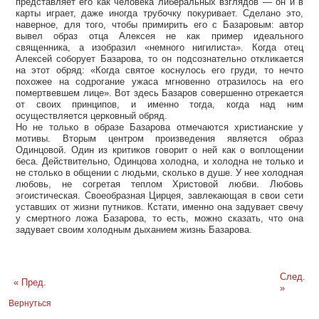
представляет его как человека либеральных взглядов — он и в
карты играет, даже иногда трубочку покуривает. Сделано это,
наверное, для того, чтобы примирить его с Базаровым: автор
вывел образ отца Алексея не как пример идеального
священника, а изобразил «немного нигилиста». Когда отец
Алексей соборует Базарова, то он подсознательно откликается
на этот обряд: «Когда святое коснулось его груди, то нечто
похожее на содрогание ужаса мгновенно отразилось на его
помертвевшем лице». Вот здесь Базаров совершенно отрекается
от своих принципов, и именно тогда, когда над ним
осуществляется церковный обряд.
Но не только в образе Базарова отмечаются христианские у
мотивы. Вторым центром произведения является образ
Одинцовой. Один из критиков говорит о ней как о воплощении
беса. Действительно, Одинцова холодна, и холодна не только и
не столько в общении с людьми, сколько в душе. У нее холодная
любовь, не согретая теплом Христовой любви. Любовь
эгоистическая. Своеобразная Цирцея, завлекающая в свои сети
уставших от жизни путников. Кстати, именно она задувает свечу
у смертного ложа Базарова, то есть, можно сказать, что она
задувает своим холодным дыханием жизнь Базарова.
След.
« Пред.
»
Вернуться