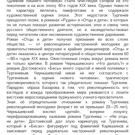
«Дневник лишнего человека» стали блестящей сатирой на это
поколение и на всю эпоху 40-х годов XIX века. Однако повести
по характеру являлись памфлетами и не содержали
художественной оценки эпохи. Этот недостаток Тургенев
преодолел позже, в романах «Рудин» и «Отцы и дети», в которых
он не только показал развитие исторических эпох и смену типа
русского общественного деятеля, но и засвидетельствовал
перед читателем свое несомненное художественное дарование.
Роман «Отцы и дети» получил признание во всех слоях
общества — от революционно настроенной молодежи до
правительственной верхушки и крайних реакционеров. «Отцы и
дети» оказались в центре литературной и общественной жизни 60
—80-х годов XIX века. Ожесточенные споры вокруг романа вели
не только критики. В романе Чернышевского «Что делать?» и
романе Достоевского «Бесы» много скрытой и явной полемики с
Тургеневым. Чернышевский никак не мог согласиться с
Тургеневым в оценке «нового человека», трагическую
противоречивость которого так убедительно показал Тургенев.
Парадокс образа Базарова в том, что революционность его
взглядов и жажда преобразования мира уживаются с позити
вистским миросозерцанием буржуазного ученого-просветителя.
Зная об отрицательном отношении к роману Тургенева
революционной молодежи (возраст ее не превышал 20—25 лет),
Чернышевский воспел «детей», вопреки лозунгу,
перефразировавшему название романа Тургенева — «Ни отцы,
ни дети». Достоевский дал злую карикатуру на Тургенева,
который в «Бесах» фигурирует под фамилией Кармазинов и
заискивает перед радикально настроенной революционной