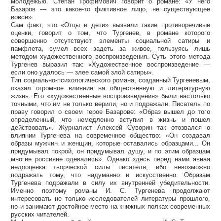
молодежью. Степан Трофимович говорит о романе: «У него
Базаров — это какое-то фиктивное лицо, не существующее
вовсе».
Сам факт, что «Отцы и дети» вызвали такие противоречивые
оценки, говорит о том, что Тургенев, в романе которого
совершенно отсутствуют элементы социальной сатиры и
памфлета, сумел всех задеть за живое, пользуясь лишь
методом художественного воспроизведения. Суть этого метода
Тургенев выразил так: «Художественное воспроизведение —
если оно удалось — злее самой злой сатиры».
Тип социально-психологического романа, созданный Тургеневым,
оказал огромное влияние на общественную и литературную
жизнь. Его «художественные воспроизведения» были настолько
точными, что им не только верили, но и подражали. Писатель по
праву говорил о своем герое Базарове: «Образ вышел до того
определенный, что немедленно вступил в жизнь и пошел
действовать». Журналист Алексей Суворин так отозвался о
влиянии Тургенева на современное общество: «Он создавал
образы мужчин и женщин, которые оставались образцами... Он
придумывал покрой, он придумывал душу, и по этим образцам
многие россияне одевались». Однако здесь перед нами явная
недооценка творческой силы писателя, ибо невозможно
подражать тому, что надуманно и искусственно. Образам
Тургенева подражали в силу их внутренней убедительности.
Именно поэтому романы И. С. Тургенева продолжают
интересовать не только исследователей литературы прошлого,
но и занимают достойное место на книжных полках современных
русских читателей.