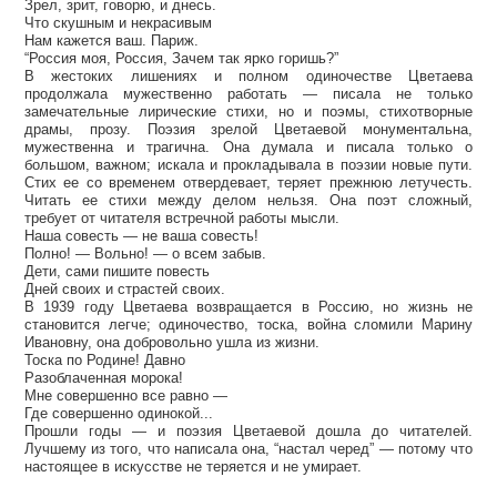
Зрел, зрит, говорю, и днесь.
Что скушным и некрасивым
Нам кажется ваш. Париж.
“Россия моя, Россия, Зачем так ярко горишь?”
В жестоких лишениях и полном одиночестве Цветаева
продолжала мужественно работать — писала не только
замечательные лирические стихи, но и поэмы, стихотворные
драмы, прозу. Поэзия зрелой Цветаевой монументальна,
мужественна и трагична. Она думала и писала только о
большом, важном; искала и прокладывала в поэзии новые пути.
Стих ее со временем отвердевает, теряет прежнюю летучесть.
Читать ее стихи между делом нельзя. Она поэт сложный,
требует от читателя встречной работы мысли.
Наша совесть — не ваша совесть!
Полно! — Вольно! — о всем забыв.
Дети, сами пишите повесть
Дней своих и страстей своих.
В 1939 году Цветаева возвращается в Россию, но жизнь не
становится легче; одиночество, тоска, война сломили Марину
Ивановну, она добровольно ушла из жизни.
Тоска по Родине! Давно
Разоблаченная морока!
Мне совершенно все равно —
Где совершенно одинокой...
Прошли годы — и поэзия Цветаевой дошла до читателей.
Лучшему из того, что написала она, “настал черед” — потому что
настоящее в искусстве не теряется и не умирает.