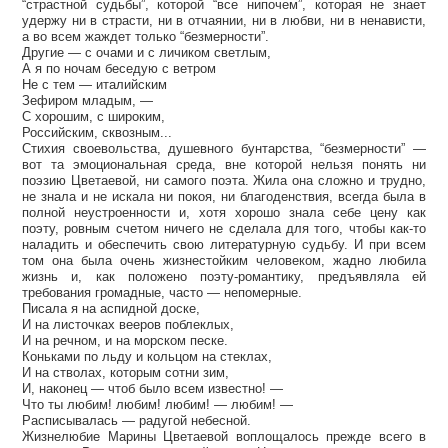
“страстной судьбы”, которой “все нипочем”, которая не знает
удержу ни в страсти, ни в отчаянии, ни в любви, ни в ненависти,
а во всем жаждет только “безмерности”.
Другие — с очами и с личиком светлым,
А я по ночам беседую с ветром
Не с тем — италийским
Зефиром младым, —
С хорошим, с широким,
Российским, сквозным...
Стихия своевольства, душевного бунтарства, “безмерности” —
вот та эмоциональная среда, вне которой нельзя понять ни
поэзию Цветаевой, ни самого поэта. Жила она сложно и трудно,
не знала и не искала ни покоя, ни благоденствия, всегда была в
полной неустроенности и, хотя хорошо знала себе цену как
поэту, ровным счетом ничего не сделала для того, чтобы как-то
наладить и обеспечить свою литературную судьбу. И при всем
том она была очень жизнестойким человеком, жадно любила
жизнь и, как положено поэту-романтику, предъявляла ей
требования громадные, часто — непомерные.
Писала я на аспидной доске,
И на листочках вееров поблеклых,
И на речном, и на морском песке.
Коньками по льду и кольцом на стеклах,
И на стволах, которым сотни зим,
И, наконец — чтоб было всем известно! —
Что ты любим! любим! любим! — любим! —
Расписывалась — радугой небесной.
Жизнелюбие Марины Цветаевой воплощалось прежде всего в