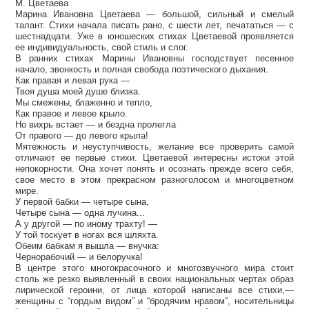
М. Цветаева
Марина Ивановна Цветаева — большой, сильный и смелый
талант. Стихи начала писать рано, с шести лет, печататься — с
шестнадцати. Уже в юношеских стихах Цветаевой проявляется
ее индивидуальность, свой стиль и слог.
В ранних стихах Марины Ивановны господствует песенное
начало, звонкость и полная свобода поэтического дыхания.
Как правая и левая рука —
Твоя душа моей душе близка.
Мы смежены, блаженно и тепло,
Как правое и левое крыло.
Но вихрь встает — и бездна пролегла
От правого — до левого крыла!
Мятежность и неуступчивость, желание все проверить самой
отличают ее первые стихи. Цветаевой интересны истоки этой
непокорности. Она хочет понять и осознать прежде всего себя,
свое место в этом прекрасном разноголосом и многоцветном
мире.
У первой бабки — четыре сына,
Четыре сына — одна лучина...
А у другой — по иному трахту! —
У той тоскует в ногах вся шляхта.
Обеим бабкам я вышла — внучка:
Чернорабочий — и белоручка!
В центре этого многокрасочного и многозвучного мира стоит
столь же резко выявленный в своих национальных чертах образ
лирической героини, от лица которой написаны все стихи,—
женщины с “гордым видом” и “бродячим нравом”, носительницы