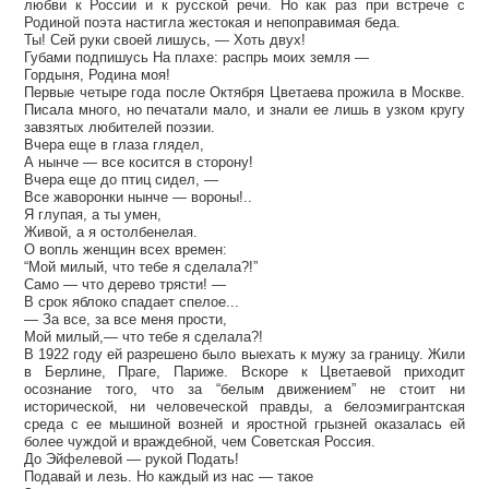
любви к России и к русской речи. Но как раз при встрече с
Родиной поэта настигла жестокая и непоправимая беда.
Ты! Сей руки своей лишусь, — Хоть двух!
Губами подпишусь На плахе: распрь моих земля —
Гордыня, Родина моя!
Первые четыре года после Октября Цветаева прожила в Москве.
Писала много, но печатали мало, и знали ее лишь в узком кругу
завзятых любителей поэзии.
Вчера еще в глаза глядел,
А нынче — все косится в сторону!
Вчера еще до птиц сидел, —
Все жаворонки нынче — вороны!..
Я глупая, а ты умен,
Живой, а я остолбенелая.
О вопль женщин всех времен:
“Мой милый, что тебе я сделала?!”
Само — что дерево трясти! —
В срок яблоко спадает спелое...
— За все, за все меня прости,
Мой милый,— что тебе я сделала?!
В 1922 году ей разрешено было выехать к мужу за границу. Жили
в Берлине, Праге, Париже. Вскоре к Цветаевой приходит
осознание того, что за “белым движением” не стоит ни
исторической, ни человеческой правды, а белоэмигрантская
среда с ее мышиной возней и яростной грызней оказалась ей
более чуждой и враждебной, чем Советская Россия.
До Эйфелевой — рукой Подать!
Подавай и лезь. Но каждый из нас — такое