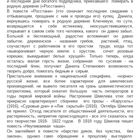
и последние дни богатого подрядчика, приехавшего помирать в
родную деревню («Росстани»).
В повести «Росстани» (что означает последнее свидание с
отбывающим, прощание с ним и проводы его) купец Данила,
вернувшись помирать в родную деревню Ключевую, по сути,
возвращается к себе истинному, неосуществившемуся,
открывает в самом себе того человека, какого он давно забыл.
Больной и беспомощный, радостно вспоминает он давно
забытое, деревенское - названия грибов, растений, птиц,
соучаствует с работником в его простом труде, когда тот
«выворачивает черную землю с хрустом, сечет розовые
корешки, выкидывает белых хрущей». Только теперь, когда
осталась малая горсть жизни, собранная по сусекам - на
последний блин, получает Данила Степанович возможность
творить добро, помогать бедным и сирым.
Пристальное внимание к национальной специфике, «корню»
русской жизни, все более характерное для шмелевских
произведений, не вывело писателя на грань шовинистического
патриотизма, который охватил большую часть литераторов в
годы первой мировой войны. Настроение Шмелева этих лет
прекрасно характеризуют сборники его прозы - «Карусель»
(1916), «Суровые дни» и «Лик скрытый» (1916). Октябрь Шмелев
не принял. Отход писателя от общественной деятельности, его
растерянность, неприятие происходящего - все это сказалось на
его творчестве 1918- 1922 годов. В 1918 году Шмелев пишет
повесть «Неупиваемая чаша».
Он заклеймил в повести «барство дикое, без чувства, без
закона», однако само обращение к прошлому выглядело