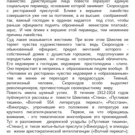
лакейство. Действующие лица повести образуют единую
социальную пирамиду, основание которой занимает Скороходов
с ресторанной прислугой. Ближе к вершине лакейство
совершается уже «не за полтинник, а из высших соображений:
так, важный господин в орденах кидается под стол, чтобы
раньше официанта поднять оброненный министром платок&r;
aquo;. И чем ближе к вершине этой пирамиды, тем низменнее
причины лакейства.
Суд лакея оказывается жестоким. При всем этом Шмелев не
теряет чувства художественного такта: ведь Скороходов -
обыкновенный официант, предел мечтаний которого -
собственный домик с душистым горошком, подсолнухами и
породистыми курами, он отнюдь не сознательный обличитель.
Его недоверие к господам, недоверие простолюдина - слепо.
Оно перерастает в неприязнь к образованным людям вообще. В
«Человеке из ресторана» чувство недоверия к «образованным»
тем не менее не переходит в предрассудок. Темный,
религиозный человек, Скороходов особо выделяет
революционеров, противостоящих своекорыстному миру.
Повесть имела шумный успех. В течение 1912-1914 годов
публикуются рассказы и повести Шмелева «Стена», «Пугливая
тишина», «Волчий 554 литература перекат», «Росстани»,
«Виноград», упрочившие его положение в литературе как
крупного писателя-реалиста. Первое, на что обращаешь
внимание, - это тематическое многообразие его произведений.
Тут и разложение дворянской усадьбы («Пугливая тишина»,
«Стена»); и тихое житье-бытье прислуги («Виноград»); и эпизоды
из жизни аристократической интеллигенции («Волчий перекат»);