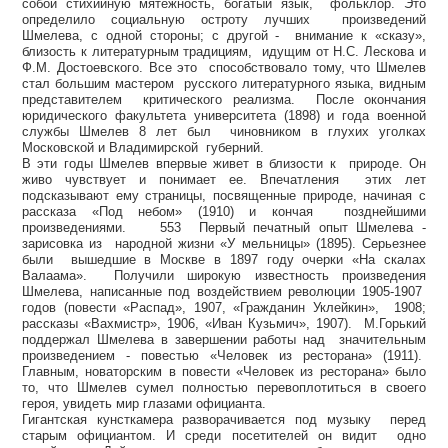
собой стихийную мятежность, богатый язык, фольклор. Это
определило социальную остроту лучших произведений
Шмелева, с одной стороны; с другой - внимание к «сказу»,
близость к литературным традициям, идущим от Н.С. Лескова и
Ф.М. Достоевского. Все это способствовало тому, что Шмелев
стал большим мастером русского литературного языка, видным
представителем критического реализма. После окончания
юридического факультета университета (1898) и года военной
службы Шмелев 8 лет был чиновником в глухих уголках
Московской и Владимирской губерний.
В эти годы Шмелев впервые живет в близости к природе. Он
живо чувствует и понимает ее. Впечатления этих лет
подсказывают ему страницы, посвященные природе, начиная с
рассказа «Под небом» (1910) и кончая позднейшими
произведениями. 553 Первый печатный опыт Шмелева -
зарисовка из народной жизни «У мельницы» (1895). Серьезнее
были вышедшие в Москве в 1897 году очерки «На скалах
Валаама». Получили широкую известность произведения
Шмелева, написанные под воздействием революции 1905-1907
годов (повести «Распад», 1907, «Гражданин Уклейкин», 1908;
рассказы «Вахмистр», 1906, «Иван Кузьмич», 1907). М.Горький
поддержал Шмелева в завершении работы над значительным
произведением - повестью «Человек из ресторана» (1911).
Главным, новаторским в повести «Человек из ресторана» было
то, что Шмелев сумел полностью перевоплотиться в своего
героя, увидеть мир глазами официанта.
Гигантская кунсткамера разворачивается под музыку перед
старым официантом. И среди посетителей он видит одно