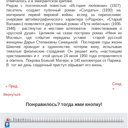
отмечалось и в эмигрантской критике.
Рядом с поэтической повестью «История любовная» (1927)
писатель создает лубочный роман «Солдаты» (1930) на
материале первой мировой войны; вслед за лирическими
очерками автобиографического характера («Родное», «Старый
Валаам») появляется двухтомный роман «Пути небесные» (1936-
1948) - растянутое и местами аляповатое повествование о
«русской душе». Целиком на сказе построен роман «Няня из
Москвы», где события переданы устами старой русской
женщины Дарьи Степановны Синицыной. Последние годы жизни
Шмелев проводит в одиночестве, потеряв жену, испытывая
тяжелые физические страдания. Он решает жить «настоящим
христианином» и с этой целью 24 июня 1950 года отправляется
в обитель Покрова Божьей Матери, в 140 километрах от Парижа.
В тот же день сердечный приступ обрывает его жизнь.
След.
« Пред.
»
Вернуться
Понравилось? тогда жми кнопку!
Поделиться…