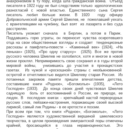
анахронизмом в ту пору, когда шла гражданская война. Отъезд
писателя в 1922 году не был следствием только идеологических
разногласий с новой властью. Единственного сына Сергея
писатель любил больше жизни. В 1920 году офицер
Добровольческой армии Сергей Шмелев, не пожелавший уехать
с врангелевцами на чужбину, был взят из лазарета и без суда
расстрелян.
Писатель уезжает сначала в Берлин, а потом в Париж.
Поддавшись горю утраты, он переносит чувства осиротевшего
отца на свои общественные взгляды и создает тенденциозные
рассказы и памфлеты-повести - «Каменный век» (1924), «На
пеньках» (1925), «Про одну старуху» (1925). Все же против
русского человека Шмелев не озлобился, хотя и многое в новой
жизни проклял. Непримиримость свою сохранил и в годы второй
мировой войны, унизившись до участия в пронацистских
газетах. Из чужой и «роскошной» страны с необыкновенной
остротой и отчетливостью видится Шмелеву старая Россия. Из
потаенных закромов памяти пришли впечатления детства,
составившие книги «Родное», «Богомолье» (1935), «Лето
Господне» (1933). До конца своих дней чувствовал Шмелев
саднящую боль от воспоминаний о России, ее природе, ее
людях. В последних книгах - крепчайший настой первородных
русских слов, пейзажи-настроения, поражающие своей высокой
лирикой, самый лик Родины - в ее кротости и поэзии.
При всем при том, что книги «Родное», «Богомолье», «Лето
Господне» являются художественной вершиной шмелевского
творчества, в целом произведения эмигрантской поры отмечены
крайней, бросающейся в глаза неравноценностью. Это