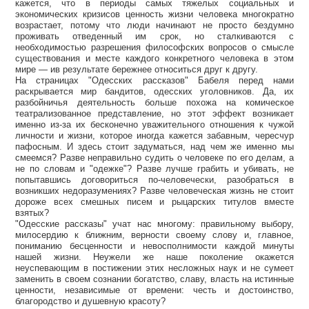
кажется, что в периоды самых тяжелых социальных и
экономических кризисов ценность жизни человека многократно
возрастает, потому что люди начинают не просто бездумно
проживать отведенный им срок, но сталкиваются с
необходимостью разрешения философских вопросов о смысле
существования и месте каждого конкретного человека в этом
мире — ив результате бережнее относиться друг к другу.
На страницах "Одесских рассказов" Бабеля перед нами
раскрывается мир бандитов, одесских уголовников. Да, их
разбойничья деятельность больше похожа на комическое
театрализованное представление, но этот эффект возникает
именно из-за их бесконечно уважительного отношения к чужой
личности и жизни, которое иногда кажется забавным, чересчур
пафосным. И здесь стоит задуматься, над чем же именно мы
смеемся? Разве неправильно судить о человеке по его делам, а
не по словам и "одежке"? Разве лучше грабить и убивать, не
попытавшись договориться по-человечески, разобраться в
возникших недоразумениях? Разве человеческая жизнь не стоит
дороже всех смешных писем и рыцарских титулов вместе
взятых?
"Одесские рассказы" учат нас многому: правильному выбору,
милосердию к ближним, верности своему слову и, главное,
пониманию бесценности и невосполнимости каждой минуты
нашей жизни. Неужели же наше поколение окажется
неуспевающим в постижении этих несложных наук и не сумеет
заменить в своем сознании богатство, славу, власть на истинные
ценности, независимые от времени: честь и достоинство,
благородство и душевную красоту?