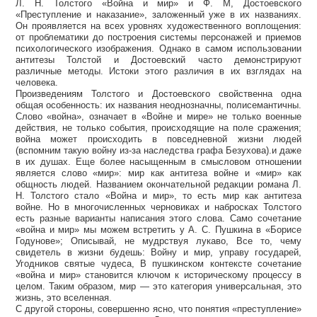
Л. Н. Толстого «Война и мир» и Ф. М, Достоевского
«Преступление и наказание», заложенный уже в их названиях.
Он проявляется на всех уровнях художественного воплощения:
от проблематики до построения системы персонажей и приемов
психологического изображения. Однако в самом использовании
антитезы Толстой и Достоевский часто демонстрируют
различные методы. Истоки этого различия в их взглядах на
человека.
Произведениям Толстого и Достоевского свойственна одна
общая особенность: их названия неоднозначны, полисемантичны.
Слово «война», означает в «Войне и мире» не только военные
действия, не только события, происходящие на поле сражения;
война может происходить в повседневной жизни людей
(вспомним такую войну из-за наследства графа Безухова).и даже
в их душах. Еще более насыщенным в смысловом отношении
является слово «мир»: мир как антитеза войне и «мир» как
общность людей. Названием окончательной редакции романа Л.
Н. Толстого стало «Война и мир», то есть мир как антитеза
войне. Но в многочисленных черновиках и набросках Толстого
есть разные варианты написания этого слова. Само сочетание
«война и мир» мы можем встретить у А. С. Пушкина в «Борисе
Годунове»; Описывай, не мудрствуя лукаво, Все то, чему
свидетель в жизни будешь: Войну и мир, управу государей,
Угодников святые чудеса, В пушкинском контексте сочетание
«война и мир» становится ключом к историческому процессу в
целом. Таким образом, мир — это категория универсальная, это
жизнь, это вселенная.
С другой стороны, совершенно ясно, что понятия «преступление»