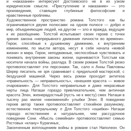
и «наказание» интересуют Достоевского не в их узком
юридическом смысле. «Преступление и наказание» — это
произведение, ставящее глубинные философские и
нравственные проблемы.
Художественное пространство романа Толстого как бы
ограничивается двумя полюсами: на одном полюсе — добро и
мир, объединяющие людей, на другом — зло и вражда, ведущие
к их разобщению. Толстой испытывает своих героев с точки
зрения закона «непрерывного движения личности во времени».
Герои, способные к душевному движению, к внутренним
изменениям, по мысли автора, несут в себе начала «живой
жизни» и мира. Герои, неподвижные, неспособные чувствовать и
понимать внутренние законы жизни, оцениваются Толстым как
носители начала войны, разлада. В своем романе Толстой резко
противопоставляет эти персонажи. Так, сало н Анны Павловны
Шерер писатель не зря сравнивает с прядильной мастерской, с
бездушной машиной. Через весь роман проходит антитеза
«правильность — неправильность», «внешняя красота — живое
очарование». Для Толстого неправильные и даже некрасивые
черты лица Наташи гораздо привлекательнее, чем античная
красота Элен, жизнерадостный (пусть не к месту) смех Наташи в
тысячу раз милее «неизменной» улыбки Элен. В поведении
героев автор также противопоставляет стихийное разумному,
естественное театральному л Для Толстого «ошибки» Наташи
гораздо естественнее и натуральнее, чем рассудочное
поведение Сони. «Мысль семейная» противопоставляет семью
Ростовых «клану» Курагиных,
Законченным воплощением войны в романе стал Наполеон. Он