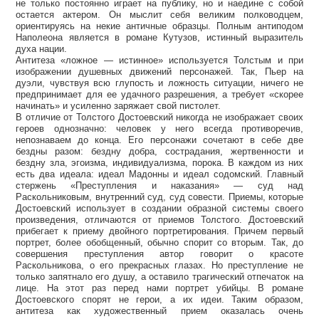
не только постоянно играет на публику, но и наедине с собой
остается актером. Он мыслит себя великим полководцем,
ориентируясь на некие античные образцы. Полным антиподом
Наполеона является в романе Кутузов, истинный выразитель
духа нации.
Антитеза «ложное — истинное» используется Толстым и при
изображении душевных движений персонажей. Так, Пьер на
дуэли, чувствуя всю глупость и ложность ситуации, ничего не
предпринимает для ее удачного разрешения, а требует «скорее
начинать» и усиленно заряжает свой пистолет.
В отличие от Толстого Достоевский никогда не изображает своих
героев однозначно: человек у него всегда противоречив,
непознаваем до конца. Его персонажи сочетают в себе две
бездны разом: бездну добра, сострадания, жертвенности и
бездну зла, эгоизма, индивидуализма, порока. В каждом из них
есть два идеала: идеал Мадонны и идеал содомский. Главный
стержень «Преступления и наказания» — суд над
Раскольниковым, внутренний суд, суд совести. Приемы, которые
Достоевский использует в создании образной системы своего
произведения, отличаются от приемов Толстого. Достоевский
прибегает к приему двойного портретирования. Причем первый
портрет, более обобщенный, обычно спорит со вторым. Так, до
совершения преступления автор говорит о красоте
Раскольникова, о его прекрасных глазах. Но преступление не
только запятнало его душу, а оставило трагический отпечаток на
лице. На этот раз перед нами портрет убийцы. В романе
Достоевского спорят не герои, а их идеи. Таким образом,
антитеза как художественный прием оказалась очень