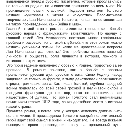
выдающейся плеяды русских писателей, которые прославились
не только на родине, но и снискали признание во всем мире. Их
произведения стали классикой. Недаром писателя Толстого
назвали «учителем в жизни и искусстве». Рассматривая
творчество Льва Николаевича Толстого, нельзя не остановиться
на таком произведении, как «Война и мир».
Главной темой этого романа является героическая борьба
русского народа с французскими захватчиками. Но наряду с
главной темой Лев Николаевич поставил много глобальных
проблем и разрешил их с такой глубиной, что этот роман можно
назвать учебником жизни. На какие же нравственные вопросы
Лев Николаевич дал ответы? Это проблемы взаимоотношений
личности и общества, роли личности в истории, ложного и
истинного патриотизма.
Это произведение наполнено любовью к Родине, гордостью за ее
прошлое. В романе показано, как в борьбе с врагами
проявляется русский дух, русская отвага. Свою Родину народ
защищал не только на фронте, в тылу действовали партизанские
отряды, громившие врага. Как писал Толстой, «дубина народной
войны поднялась со всей своей грозной и величавой силой и
гвоздила французов до тех пор, пока не разгромила все
нашествие». Я думаю, что роман Толстого стал величайшим
памятником героям 1812 года, заняв достойное место в истории
нашей страны.
Прочитав роман, я понял, что у каждого человека должна быть
цель в жизни. В произведении Толстого каждый положительный
герой ищет свой смысл в жизни и находит его. Не всегда искания
выводили героев произведения сразу на правильный путь.