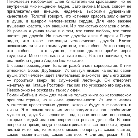
Николаевич изображает Элен блистательной красавицей, но ее
внутренний мир нищенски беден. Зато княжна Марья, совсем не
привлекательная внешне, наделена высокими душевными
качествами. Толстой говорит, что истинная красота заключается
в душе, в щедром человеческом сердце. Для него важнее
душевная красота, чем внешняя. И я полностью согласен с этим.
Из романа я узнаю также и о том, что такое любовь, что такое
настоящая дружба. На примере дружбы князя Андрея и Пьера
видно, что такое настоящая человеческая дружба. Ближе
познакомился я и с таким чувством, как любовь. Автор говорит,
что любовь — это чувство, которое должно пройти через
трудности. Многое испытав и выстрадав, Наташа понимает, что
она любила одного Андрея Болконского.
В своем произведении Толстой разоблачает карьеристов. К ним
относится Борис Друбецкой. Используя низкие качества своей
души, этот человек ищет влиятельных знакомств, цель его жизни
— пробиться вверх по служебной лестнице. Он отвергает
женитьбу на Наташе Ростовой, так как это угрожало его карьере.
Невозможно не осуждать таких людей.
Роман «Война и мир» для меня не только книга об историческом
прошлом страны, но и книга нравственности. Из нее я извлек
множество нравственных уроков, которые будут мне помогать в
жизни. Этот роман заставил меня задуматься над проблемами
мужества, дружбы, верности, над нравственными вопросами,
которые каждый человек непременно решает для себя. В наше
непростое время, когда пересматриваются все ценности, нужен
чистый источник, из которого можно почерпнуть самое святое,
самое незапятнанное, самое светлое. Я считаю, роман Л. Н.