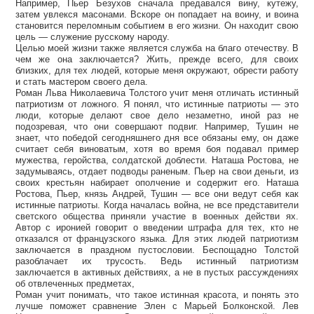
Например, Пьер Безухов сначала предавался вину, кутежу,
затем увлекся масонами. Вскоре он попадает на воину, и воина
становится переломным событием в его жизни. Он находит свою
цель — служение русскому народу.
Целью моей жизни также является служба на благо отечеству. В
чем же она заключается? Жить, прежде всего, для своих
близких, для тех людей, которые меня окружают, обрести работу
и стать мастером своего дела.
Роман Льва Николаевича Толстого учит меня отличать истинный
патриотизм от ложного. Я понял, что истинные патриоты — это
люди, которые делают свое дело незаметно, иной раз не
подозревая, что они совершают подвиг. Например, Тушин не
знает, что победой сегодняшнего дня все обязаны ему, он даже
считает себя виноватым, хотя во время боя подавал пример
мужества, геройства, солдатской доблести. Наташа Ростова, не
задумываясь, отдает подводы раненым. Пьер на свои деньги, из
своих крестьян набирает ополчение и содержит его. Наташа
Ростова, Пьер, князь Андрей, Тушин — все они ведут себя как
истинные патриоты. Когда началась война, не все представители
светского общества приняли участие в военных действи ях.
Автор с иронией говорит о введении штрафа для тех, кто не
отказался от французского языка. Для этих людей патриотизм
заключается в праздном пустословии. Беспощадно Толстой
разоблачает их трусость. Ведь истинный патриотизм
заключается в активных действиях, а не в пустых рассуждениях
об отвлеченных предметах,
Роман учит понимать, что такое истинная красота, и понять это
лучше поможет сравнение Элен с Марьей Болконской. Лев