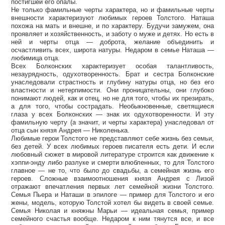
постигшей его опалы.
Не только фамильные черты характера, но и фамильные черты
внешности характеризуют любимых героев Толстого. Наташа
похожа на мать и внешне, и по характеру. Будучи замужем, она
проявляет и хозяйственность, и заботу о муже и детях. Но есть в
ней и черты отца — доброта, желание объединить и
осчастливить всех, широта натуры. Недаром в семье Наташа —
любимица отца.
Всех Болконских характеризует особая талантливость,
незаурядность, одухотворенность. Брат и сестра Болконские
унаследовали страстность и глубину натуры отца, но без его
властности и нетерпимости. Они проницательны, они глубоко
понимают людей, как и отец, но не для того, чтобы их презирать,
а для того, чтобы сострадать. Необыкновенные, светящиеся
глаза у всех Болконских — знак их одухотворенности. И эту
фамильную черту (а значит, и черты характера) унаследовал от
отца сын князя Андрея — Николенька.
Любимые герои Толстого не представляют себе жизнь без семьи,
без детей. У всех любимых героев писателя есть дети. И если
любовный сюжет в мировой литературе строится как движение к
хэппи-энду либо разлуке и смерти влюбленных, то для Толстого
главное — не то, что было до свадьбы, а семейная жизнь его
героев. Сложные взаимоотношения князя Андрея с Лизой
отражают впечатления первых лет семейной жизни Толстого.
Семья Пьера и Наташи в эпилоге — пример для Толстого и его
жены, модель, которую Толстой хотел бы видеть в своей семье.
Семья Николая и княжны Марьи — идеальная семья, пример
семейного счастья вообще. Недаром к ним тянутся все, и все