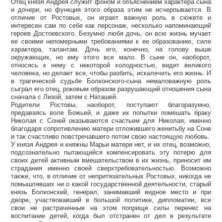
Отец князя Андрея служит фоном и объяснением характера сына
и дочери, но функция этого образа этим не исчерпывается. В
отличие от Ростовых, он играет важную роль в сюжете и
интересен сам по себе как персонаж, несколько напоминающий
героев Достоевского. Безумно любя дочь, он всю жизнь мучает
ее своими непомерными требованиями к ее образованию, силе
характера, талантам. Дочь его, конечно, на голову выше
окружающих, но ему этого все мало. В сыне он, наоборот,
относясь к нему с некоторой холодностью, видит великого
человека, но делает все, чтобы разбить, искалечить его жизнь. И
в трагической судьбе Болконского-сына немаловажную роль
сыграл его отец, роковым образом разрушающий отношения сына
сначала с Лизой, затем с Наташей.
Родители Ростовы, наоборот, поступают благоразумно,
предаваясь воле Божьей, и даже их попытки помешать браку
Николая с Соней оказываются счастьем для Николая, именно
благодаря сопротивлению матери отложившего женитьбу на Соне
и так счастливо повстречавшего потом свою настоящую любовь.
У князя Андрея и княжны Марьи матери нет, и их отец, возможно,
подсознательно пытающийся компенсировать эту потерю для
своих детей активным вмешательством в их жизнь, приносит им
страдания именно своей сверхтребовательностью. Возможно
также, что, в отличие от непритязательных Ростовых, никогда не
помышлявших ни о какой государственной деятельности, старый
князь Болконский, генерал, занимавший видное место и при
дворе, участвовавший в большой политике, дипломатии, все
свои не растраченные на этом поприще силы перенес на
воспитание детей, когда был отстранен от дел в результате