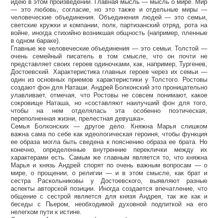
идею в этом произведении. Главная мысль — мысль о мире. Мир
— это любовь, согласие, но это также и отдельные миры —
человеческие объединения. Объединения людей — это семьи,
светские кружки и компании, полк, партизанский отряд, рота на
войне, иногда стихийно возникшая общность (например, пленные
в одном бараке).
Главные же человеческие объединения — это семьи. Толстой —
очень семейный писатель в том смысле, что он почти не
представляет своих героев одиночками, как, например, Тургенев,
Достоевский. Характеристика главных героев через их семьи —
один из основных приемов характеристики у Толстого. Ростовы
создают фон для Наташи. Андрей Болконский это проницательно
улавливает, отмечая, что Ростовы не совсем понимают, какое
сокровище Наташа, но «составляют наилучший фон для того,
чтобы на нем отделялась эта особенно поэтическая,
переполненная жизни, прелестная девушка».
Семья Болконских — другое дело. Княжна Марья слишком
важна сама по себе как идеологическая героиня, чтобы функция
ее образа могла быть сведена к пояснению образа ее брата. Но
конечно, определенные внутренние переклички между их
характерами есть. Самым же главным является то, что княжна
Марья и князь Андрей спорят по очень важным вопросам — о
мире, о прощении, о религии — и в этом смысле, как брат и
сестра Раскольниковы у Достоевского, выявляют разные
аспекты авторской позиции. Иногда создается впечатление, что
общение с сестрой является для князя Андрея, так же как и
беседы с Пьером, необходимой духовной подпиткой на его
нелегком пути к истине.